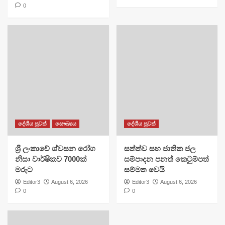
0
දේශීය පුවත්
සෞඛ්‍යය
දේශීය පුවත්
ශ්‍රී ලංකාවේ ශ්වසන රෝග
සත්ත්ව සහ ජාතික ජල
නිසා වාර්ෂිකව 7000ක්
සම්පාදන පනත් කෙටුම්පත්
මරුට
සම්මත වෙයි
Editor3
August 6, 2026
Editor3
August 6, 2026
0
0