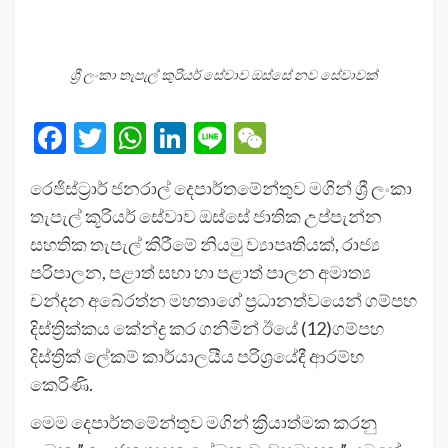
ශ්‍රී ලංකා තැපැල් කුරියර් සේවාව ඔස්සේ නව සේවාවක්
Facebook
Twitter
WhatsApp
LinkedIn
Line
WeChat
රෙජිස්ට්‍රාර් ජනරාල් දෙපාර්තමේන්තුව මගින් ශ්‍රී ලංකා
තැපැල් කූරියර් සේවාව ඔස්සේ ජාතික උප්පැන්න
සහතික තැපැල් කිරීමේ නියමු ව්‍යාපෘතියක්, රාජ්‍ය
පරිපාලන, පළාත් සභා හා පළාත් පාලන අමාත්‍ය
චන්දන අබේරත්න මහතාගේ ප්‍රධානත්වයෙන් ගම්පහ
දිස්ත්‍රික්කය කේන්ද්‍ර කර ගනිමින් ඊයේ (12)ගම්පහ
දිස්ත්‍රික් ලේකම් කාර්යාලයීය පරිශ්‍රයේදී ආරම්භ
කෙරිණි.
මෙම දෙපාර්තමේන්තුව මගින් ක්‍රියාත්මක කරනු