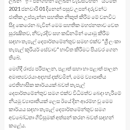
ලබන ” ඉ – ජනගහන ලේඛන වැඩසටහන ” යටතේ
2021 ජනවාරි 01 දිනෙන් පසුව උපන් දරුවන්ට
ජාතික උප්පැන්න සහතික නිකුත් කිරීම මේ වනවිට
සිදු කෙරෙන බැවින් මෙම සහතික මහජනතාව වෙත
සුරක්‍ෂිතව, නිවැරදිව සහ කඩිනමින් යොමු කිරීම
සඳහා තැපැල් දෙපාර්තමේන්තුව සමඟ එක්ව “ශ්‍රී ලංකා
තැපැල් කූරියර් සේවාව” භාවිත කිරීමට පියවර ගෙන
තිබේ.
මෙහිදී රාජ්‍ය පරිපාලන, පළාත් සභා හා පළාත් පාලන
අමාත්‍යවරයා අදහස් දක්වමින්, මෙම ව්‍යාපෘතිය
ඓතිහාසික කාර්යයක් බවත් තැපැල්
දෙපාර්තමේන්තුව සමග එක්ව විධිමත්ව බෙදා හැරීමේ
නියමු ව්‍යාපෘතියක් ලෙස ඊයේ දින ආරම්භ වූ මෙම
කාර්යය සඳහා තැපැල් දෙපාර්තමේන්තුව සමග
අවබෝධතා ගිවිසුමක් අත්සන් කරන බවත් සඳහන්
කළේය.