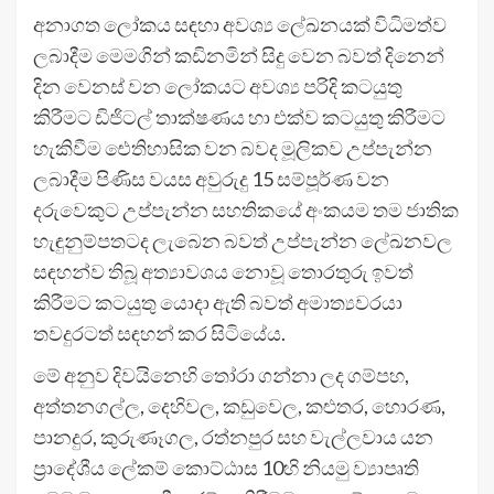
අනාගත ලෝකය සඳහා අවශ්‍ය ලේඛනයක් විධිමත්ව
ලබාදීම මෙමගින් කඩිනමින් සිදු වෙන බවත් දිනෙන්
දින වෙනස් වන ලෝකයට අවශ්‍ය පරිදි කටයුතු
කිරීමට ඩිජිටල් තාක්ෂණය හා එක්ව කටයුතු කිරීමට
හැකිවීම ඓතිහාසික වන බවද මූලිකව උප්පැන්න
ලබාදීම පිණිස වයස අවුරුදු 15 සම්පූර්ණ වන
දරුවෙකුට උප්පැන්න සහතිකයේ අංකයම තම ජාතික
හැඳුනුම්පතටද ලැබෙන බවත් උප්පැන්න ලේඛනවල
සඳහන්ව තිබූ අත්‍යාවශය නොවූ තොරතුරු ඉවත්
කිරීමට කටයුතු යොදා ඇති බවත් අමාත්‍යවරයා
තවදුරටත් සඳහන් කර සිටියේය.
මේ අනුව දිවයිනෙහි තෝරා ගන්නා ලද ගම්පහ,
අත්තනගල්ල, දෙහිවල, කඩුවෙල, කළුතර, හොරණ,
පානදුර, කුරුණෑගල, රත්නපුර සහ වැල්ලවාය යන
ප්‍රාදේශීය ලේකම් කොට්ඨාස 10හි නියමු ව්‍යාපෘති