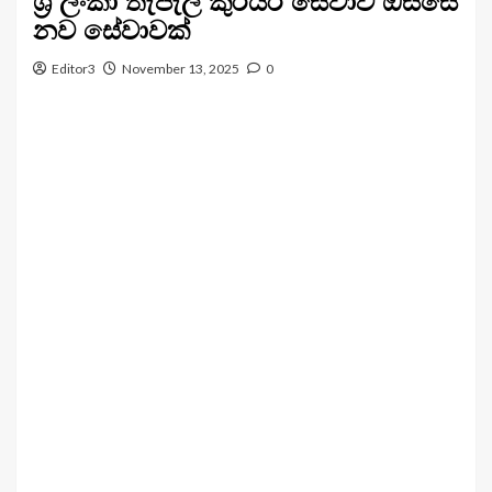
ශ්‍රී ලංකා තැපැල් කුරියර් සේවාව ඔස්සේ
නව සේවාවක්
Editor3
November 13, 2025
0