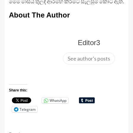
මෙම මාසය තුලදී ආරම්භ කිරීමට සැලසුම් කොට ඇත.
About The Author
Editor3
See author's posts
Share this:
WhatsApp
Telegram