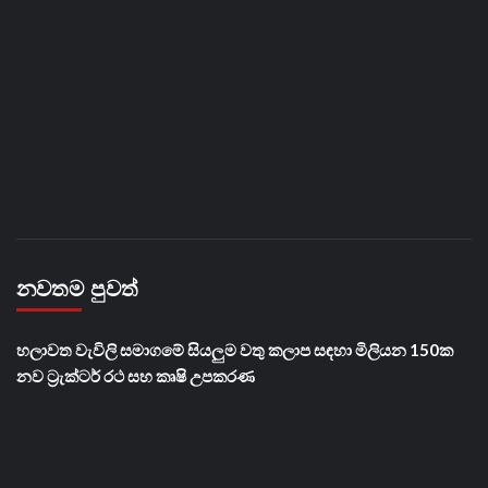
නවතම පුවත්
හලාවත වැවිලි සමාගමේ සියලුම වතු කලාප සඳහා මිලියන 150ක
නව ට්‍රැක්ටර් රථ සහ කෘෂි උපකරණ