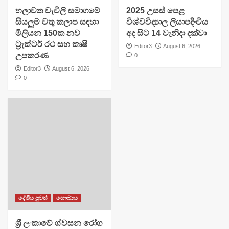
හලාවත වැවිලි සමාගමේ
​2025 උසස් පෙළ
සියලුම වතු කලාප සඳහා
විශ්වවිද්‍යාල ලියාපදිංචිය
මිලියන 150ක නව
අද සිට 14 වැනිදා දක්වා
ට්‍රැක්ටර් රථ සහ කෘෂි
Editor3
August 6, 2026
උපකරණ
0
Editor3
August 6, 2026
0
දේශීය පුවත්
සෞඛ්‍යය
ශ්‍රී ලංකාවේ ශ්වසන රෝග