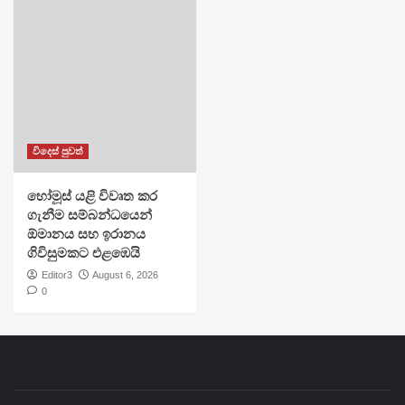
විදෙස් පුවත්
හෝමූස් යළි විවෘත කර
ගැනීම සම්බන්ධයෙන්
ඕමානය සහ ඉරානය
ගිවිසුමකට එළඹෙයි
Editor3
August 6, 2026
0