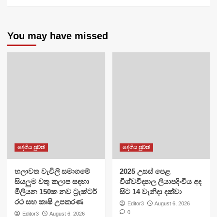
You may have missed
දේශීය පුවත්
දේශීය පුවත්
හලාවත වැවිලි සමාගමේ
​2025 උසස් පෙළ
සියලුම වතු කලාප සඳහා
විශ්වවිද්‍යාල ලියාපදිංචිය අද
මිලියන 150ක නව ට්‍රැක්ටර්
සිට 14 වැනිදා දක්වා
රථ සහ කෘෂි උපකරණ
Editor3
August 6, 2026
0
Editor3
August 6, 2026