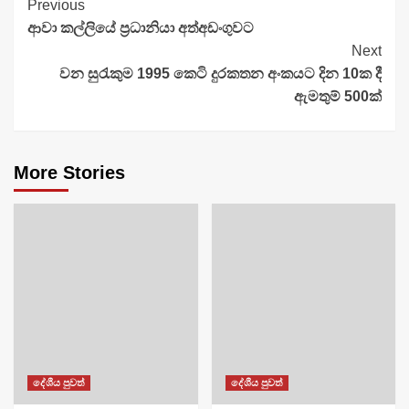
Continue
Previous
ආවා කල්ලියේ ප්‍රධානියා අත්අඩංගුවට
Reading
Next
වන සුරැකුම 1995 කෙටි දුරකතන අංකයට දින 10ක දී
ඇමතුම් 500ක්
More Stories
දේශීය පුවත්
දේශීය පුවත්