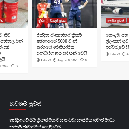
රික
ක්‍රීඩා
විදෙස් පුවත්
දේශීය පුවත්
මැතිව
එක්දින ජාත්‍යන්තර ක්‍රිකට්
​කොළඹ සහ 
පන්නල ටින්
ඉතිහාසයේ 5000 වැනි
ශ්‍රීලංකන් ග
ාරයක්
තරගයේ ඓතිහාසික
පස්වරුවේ ස
ා
සන්ධිස්ථානය සටහන් වෙයි
Editor3
A
ලයි
Editor3
August 8, 2026
0
8, 2026
0
නවතම පුවත්
​ඉන්දියාවේ සිට ක්‍රියාත්මක වන සංවිධානාත්මක සමාජ මාධ්‍ය
කප්පම් ජාවාරමක් හෙළිවෙයි