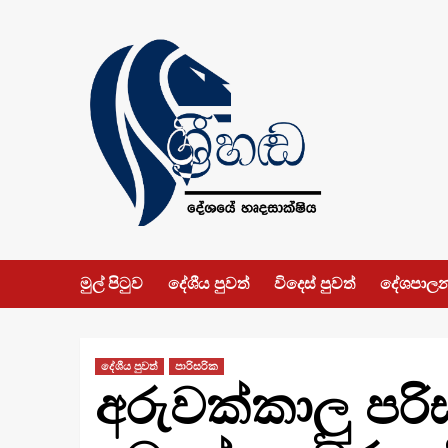
Skip
to
content
මුල් පිටුව
දේශීය පුවත්
විදෙස් පුවත්
දේශපාල
දේශීය පුවත්
පාරිසරික
අරුවක්කාලු පර