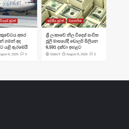
විදෙස් පුවත්
දේශීය පුවත්
ව්‍යාපාරික
කුවේටය අතර
ශ්‍රී ලංකාවේ නිල විදෙස් සංචිත
ුවන් ගමන් අද
ජූලි මාසයේදී ඩොලර් මිලියන
ිට යළි ඇරඹෙයි
6,591 දක්වා ඉහළට
ugust 8, 2026
0
Editor3
August 8, 2026
0