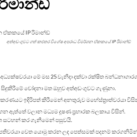
ිමාන්ඩ්
අත්අඩංගුවට ගත් කළුතර විශේෂ අපරාධ විමර්ශන ඒකකයේ IP රිමාන්ඩ්
ධ්‍යක්ෂවරයා මේ මස 25 වැනිදා දක්වා රක්ෂිත බන්ධනාගා
යක් සිදුකිරීමේ චෝදනා මත ඔහුව අත්අඩංගුවට ගැණුනා.
අධිකරණයට ඉදිරිපත් කිරීමෙන් අනතුරුව මහේස්ත්‍රාත්වරයා ව
න ඇත්තේ වලාන මධ්‍යම දූෂණ ප්‍රහාරක බලකාය විසින්.
ශ සටහන් කර ගැනීමෙන් පසුවයි.
ස්පතිවරයා වෙත යොමු කරන ලද පෙත්සමක් පදනම් කරගනිමින්,