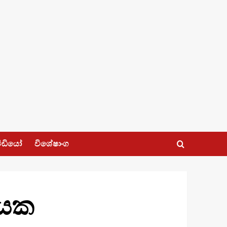
ීඩියෝ
විශේෂාංග
ායක