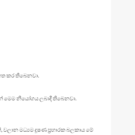
රගත කර තිබෙනවා.
ිසින් මෙම නියෝගය ලබාදී තිබෙනවා.
 වලාන මධ්‍යම දූෂණ ප්‍රහාරක බලකාය මේ