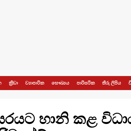
න
ක්‍රීඩා
ව්‍යාපාරික
සෞඛ්‍යය
පාරිසරික
තීරු ලිපිය
ව
ිසරයට හානි කළ විධ