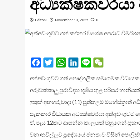
අධ්‍යක්ෂකවරයා ර
Editor3
November 13, 2025
0
Facebook
Twitter
WhatsApp
LinkedIn
Line
WeChat
අත්අඩංගුවට ගත් පෞද්ගලික සමාගමක විධායක අ
අරුවක්කාලු පුරාවිද්‍යා භූමිය තුළ පරිසර හානි
ඉකුත් අඟහරුවාදා (11) පුත්තලම මහේස්ත්‍රාත් 
සැකකාර විධායක අධ්‍යක්ෂවරයා අත්අඩංගුවට ගෙ
ඒ, පැය 12කට ආසන්න කාලයක් ඔහුගෙන් ප්‍රකා
වනාතවිල්ලුව ප්‍රදේශයේ ජනතාව විසින් පොලි