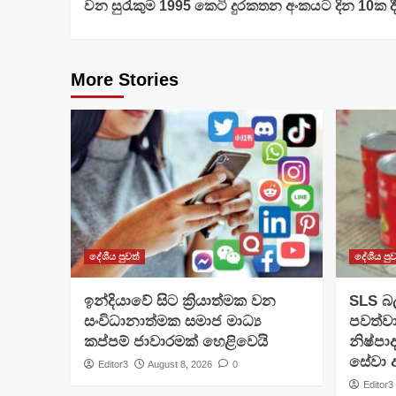
වන සුරැකුම 1995 කෙටි දුරකතන අංකයට දින 10ක දී
Reading
More Stories
දේශීය පුවත්
දේශීය පුව
​ඉන්දියාවේ සිට ක්‍රියාත්මක වන
SLS බල
සංවිධානාත්මක සමාජ මාධ්‍ය
පවත්වා
කප්පම් ජාවාරමක් හෙළිවෙයි
නිෂ්පා
සේවා අ
Editor3
August 8, 2026
0
Editor3