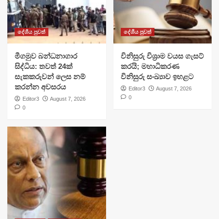
දේශීය පුවත්
දේශීය පුවත්
මීගමුව බන්ධනාගාර
විනිසුරු විශ්‍රාම වයස ගැසට්
සිද්ධිය: තවත් 24ක්
කරයි; මහාධිකරණ
සැකකරුවන් ලෙස නම්
විනිසුරු සංඛ්‍යාව ඉහළට
කරන්න අවසරය
Editor3
August 7, 2026
0
Editor3
August 7, 2026
0