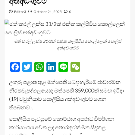
අත්අඩංගුවට
Editor3
October 21, 2025
0
මත් කරල් ලක්ෂ 31/2ක් එක්ක කල්පිටිය කොල්ලෙක් පොලිස්
අත්අඩංගුවට
Facebook
Twitter
WhatsApp
LinkedIn
Line
WeChat
උතුරු පළාත තුළ මත්පෙති බෙදාහැරීමේ ජාවාරමක
නිරතවු පුද්ගලයෙකු මත්පෙති 359,000ක් සමඟ ඉරිදා
(19) වවුනියාව පොලිසිය අත්අඩංගුවට ගෙන
තිබෙනවා.
පොලිසිය පැවසූවේ කොට්ඨාශ අපරාධ විමර්ශන
කාර්යාංශය වෙත ලද තොරතුරක් මත සිදුකළ