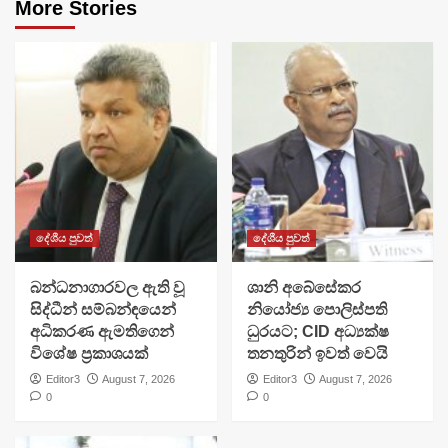
More Stories
දේශීය පුවත්
දේශීය පුවත්
බන්ධනාගාරවල ඇති වූ
ශානි අබේසේකර
සිද්ධීන් සම්බන්ඳයෙන්
නියෝජ්‍ය පොලිස්පති
අධිකරණ ඇමතිගෙන්
ධුරයට; CID අධ්‍යක්ෂ
විශේෂ ප්‍රකාශයක්
තනතුරින් ඉවත් වෙයි
Editor3
August 7, 2026
Editor3
August 7, 2026
0
0