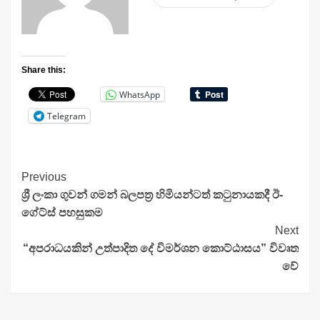
Share this:
WhatsApp
Telegram
Continue
Previous
ශ්‍රී ලංකා ගුවන් ගමන් බලපත්‍ර හිමියන්ටත් කටුනායකදී ඊ-
Reading
ගේට්ස් පහසුකම
Next
“අපරාධයකින් උත්පාදිත දේ විමර්ශන කොට්ඨාසය” විවෘත
වේ