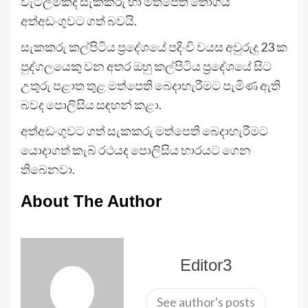
වැටලීමකදි සැකකරු හා මත්පෙති තොගය
අත්අඩංගුවට ගත් බවයි.
සැකකරු කල්පිටිය ප්‍රදේශයේ පදිංචි වයස අවුරුදු 23 ක
පුද්ගලයෙකු වන අතර ඔහු කල්පිටිය ප්‍රදේශයේ සිට
උතුරු පළාත තුළ මත්පෙති බෙදාහැරීමට පැමිණ ඇති
බවද පොලිසිය සඳහන් කළා.
අත්අඩංගුවට ගත් සැකකරු මත්පෙති බෙදාහැරීමට
යොදාගත් කැබ් රථයද පොලිසිය භාරයට ගෙන
තිබෙනවා.
About The Author
Editor3
See author's posts