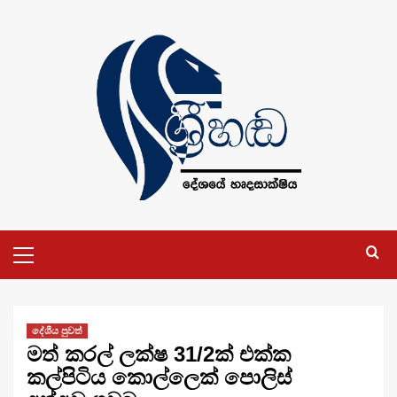
Skip
to
content
Primary
Menu
දේශීය පුවත්
මත් කරල් ලක්ෂ 31/2ක් එක්ක
කල්පිටිය කොල්ලෙක් පොලිස්