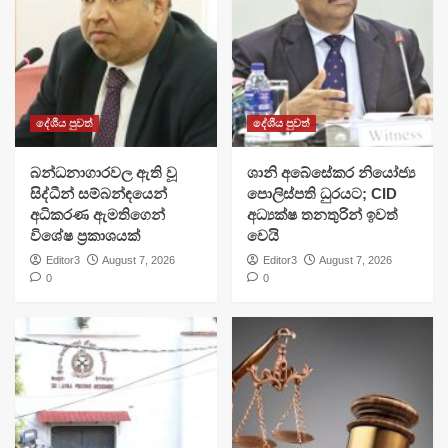
දේශීය පුවත්
දේශීය පුවත්
බන්ධනාගාරවල ඇති වූ
ශානි අබේසේකර නියෝජ්‍ය
සිද්ධීන් සම්බන්ඳයෙන්
පොලිස්පති ධුරයට; CID
අධිකරණ ඇමතිගෙන්
අධ්‍යක්ෂ තනතුරින් ඉවත්
විශේෂ ප්‍රකාශයක්
වෙයි
Editor3
August 7, 2026
Editor3
August 7, 2026
0
0