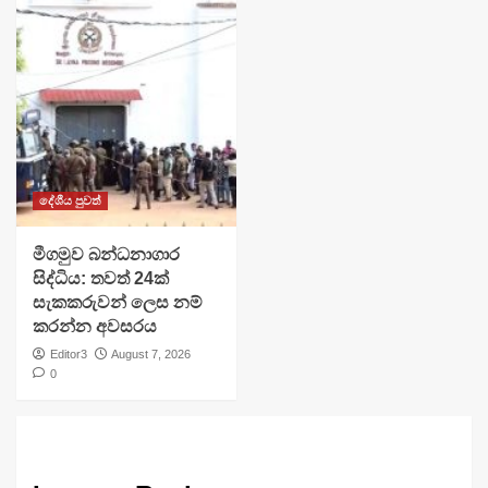
දේශීය පුවත්
මීගමුව බන්ධනාගාර
සිද්ධිය: තවත් 24ක්
සැකකරුවන් ලෙස නම්
කරන්න අවසරය
Editor3
August 7, 2026
0