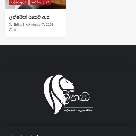
දේශපාලන
දේශීය පුවත්
ලක්ෂ්මන් යාපාට ඇප
Editor3
August 7, 2026
0