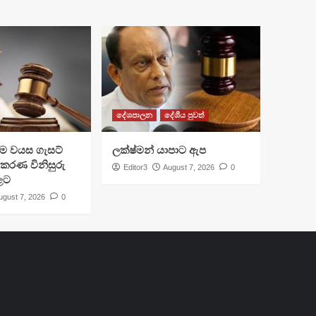
දේශපාලන
දේශීය පුවත්
්‍රාම වයස ගැසට්
ලක්ෂ්මන් යාපාට ඇප
ිකරණ විනිසුරු
Editor3
August 7, 2026
0
ළට
ugust 7, 2026
0