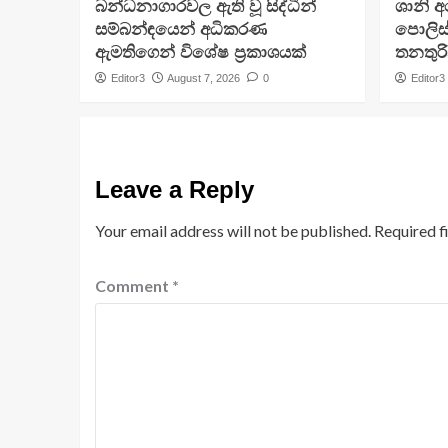
බන්ධනාගාරවල ඇති වූ සිද්ධීන්
ශානි 
සම්බන්ඳයෙන් අධිකරණ
පොලිස්
ඇමතිගෙන් විශේෂ ප්‍රකාශයක්
තනතුරි
Editor3
August 7, 2026
0
Editor3
Leave a Reply
Your email address will not be published.
Required f
Comment
*