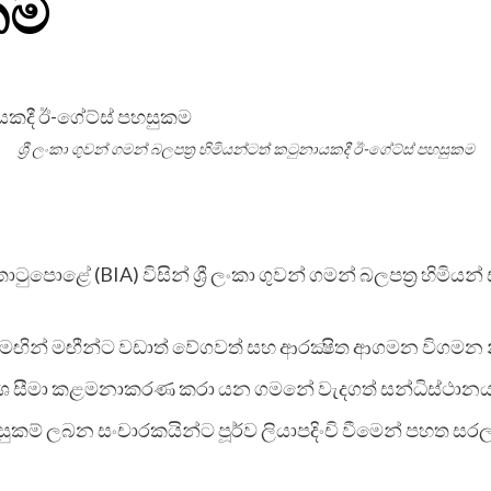
කම
ශ්‍රී ලංකා ගුවන් ගමන් බලපත්‍ර හිමියන්ටත් කටුනායකදී ඊ-ගේට්ස් පහසුකම
ළේ (BIA) විසින් ශ්‍රී ලංකා ගුවන් ගමන් බලපත්‍ර හිමියන් 
ින් මඟීන්ට වඩාත් වේගවත් සහ ආරක්‍ෂිත ආගමන විගමන නිෂ
ල් දේශ සීමා කළමනාකරණ කරා යන ගමනේ වැදගත් සන්ධිස්ථාන
සුකම් ලබන සංචාරකයින්ට පූර්ව ලියාපදිංචි වීමෙන් පහත ස