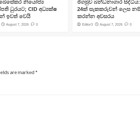
අබේසේකර නියෝජ්‍ය
මීගමුව බන්ධනාගාර සිද්ධිය
පති ධුරයට; CID අධ්‍යක්ෂ
24ක් සැකකරුවන් ලෙස නම
න් ඉවත් වෙයි
කරන්න අවසරය
August 7, 2026
0
Editor3
August 7, 2026
0
ields are marked
*