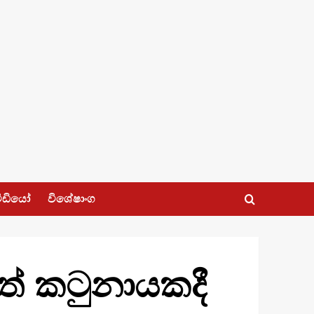
ීඩියෝ
විශේෂාංග
්ටත් කටුනායකදී