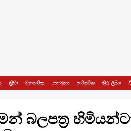
න
ක්‍රීඩා
ව්‍යාපාරික
සෞඛ්‍යය
පාරිසරික
තීරු ලිපිය
ව
 ගමන් බලපත්‍ර හිමියන