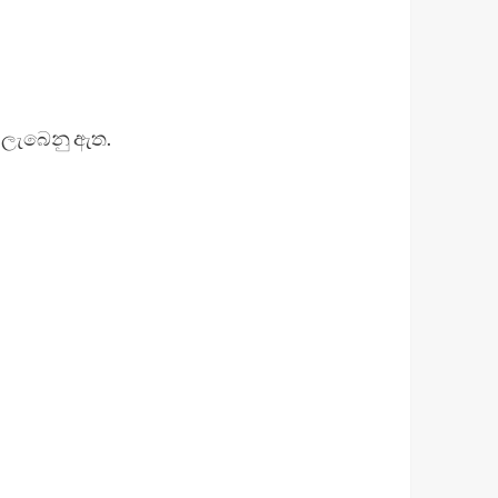
ව ලැබෙනු ඇත.