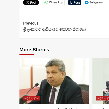
WhatsApp
Telegram
Continue
Previous
ශ්‍රී ලංකාවට ආසියාවේ තෙවන ස්ථානය
Reading
More Stories
දේශීය පුවත්
දේශීය පුව