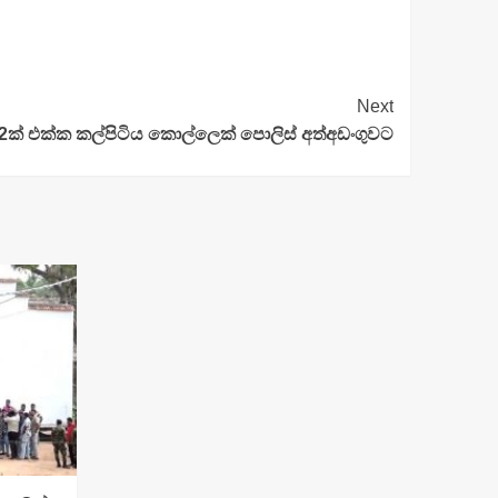
Next
/2ක් එක්ක කල්පිටිය කොල්ලෙක් පොලිස් අත්අඩංගුවට