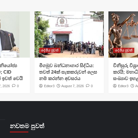
දේශීය පුවත්
දේශීය පුවත්
ියෝජ්‍ය
මීගමුව බන්ධනාගාර සිද්ධිය:
විනිසුරු විශ
; CID
තවත් 24ක් සැකකරුවන් ලෙස
කරයි; මහාධ
් ඉවත් වෙයි
නම් කරන්න අවසරය
සංඛ්‍යාව ඉහ
7, 2026
0
Editor3
August 7, 2026
0
Editor3
A
නවතම පුවත්