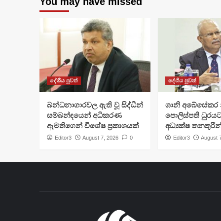
You may have missed
දේශීය පුවත්
දේශීය පුවත්
බන්ධනාගාරවල ඇති වූ සිද්ධීන්
ශානි අබේසේකර න
සම්බන්ඳයෙන් අධිකරණ
පොලිස්පති ධුරයට
ඇමතිගෙන් විශේෂ ප්‍රකාශයක්
අධ්‍යක්ෂ තනතුරින
Editor3
August 7, 2026
0
Editor3
August 