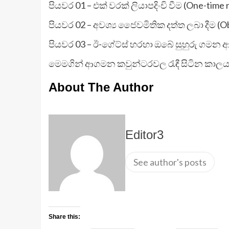
පියවර 01 – එක් වරක් ලියාපදිංචි වීම (One-time 
පියවර 02 – අවශ්‍ය ජෛවමිතික දත්ත ලබා දීම (Ob
පියවර 03 – ඊ-ගේට්ස් හරහා ඔබේ සුහුරු ගමන ආර
මෙමගින් ආගමන කවුන්ටරවල රැඳී සිටින කාලය 
About The Author
Editor3
See author's posts
Share this: