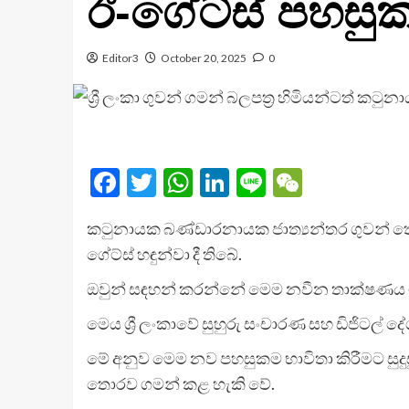
ඊ-ගේට්ස් පහසු
Editor3
October 20, 2025
0
Facebook
Twitter
WhatsApp
LinkedIn
Line
WeChat
කටුනායක බණ්ඩාරනායක ජාත්‍යන්තර ගුවන් තොටුපො
ගේට්ස් හඳුන්වා දී තිබේ.
ඔවුන් සඳහන් කරන්නේ මෙම නවීන තාක්ෂණය මඟ
මෙය ශ්‍රී ලංකාවේ සුහුරු සංචාරණ සහ ඩිජිට
මේ අනුව මෙම නව පහසුකම භාවිතා කිරීමට සුදු
තොරව ගමන් කළ හැකි වේ.