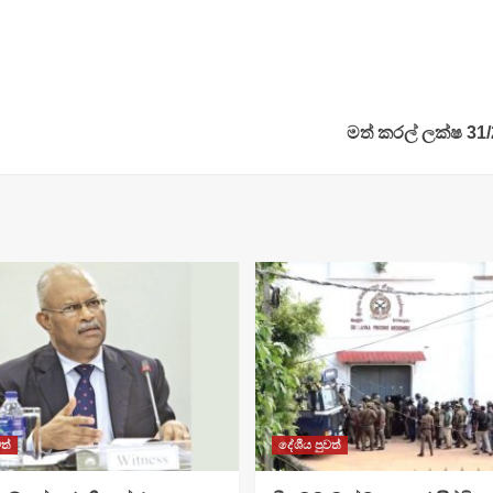
මත් කරල් ලක්ෂ 31
ත්
දේශීය පුවත්