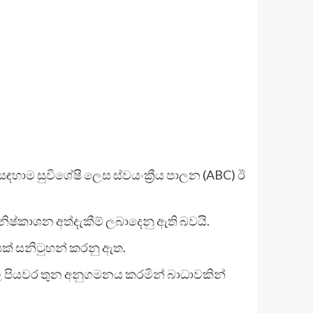
සඳහාම සුවිශේෂී ලෙස ස්වයංක්‍රීය පාලන (ABC) ඊ
්කාශන අත්දැකීම් ලබාදෙනු ඇති බවයි.
යක් සනිටුහන් කරනු ඇත.
රල පියවර තුන අනුගමනය කරමින් බාධාවකින්