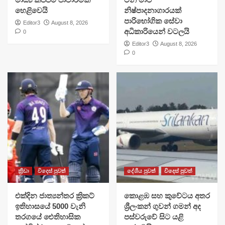
හෙළිවෙයි
නිෂ්පාදනාගාරයක්
පාරිභෝගික සේවා
Editor3
August 8, 2026
අධිකාරියෙන් වටලයි
0
Editor3
August 8, 2026
0
ක්‍රීඩා
විදෙස් පුවත්
දේශීය පුවත්
විදෙස් පුවත්
එක්දින ජාත්‍යන්තර ක්‍රිකට්
​කොළඹ සහ කුවේටය අතර
ඉතිහාසයේ 5000 වැනි
ශ්‍රීලංකන් ගුවන් ගමන් අද
තරගයේ ඓතිහාසික
පස්වරුවේ සිට යළි