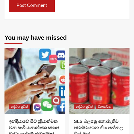
You may have missed
දේශීය පුවත්
දේශීය පුවත්
ව්‍යාපාරික
​ඉන්දියාවේ සිට ක්‍රියාත්මක
SLS බලපත්‍ර නොමැතිව
වන සංවිධානාත්මක සමාජ
පවත්වාගෙන ගිය පන්නල
මාධ්‍ය කප්පම් ජාවාරමක්
ටින් මාළු