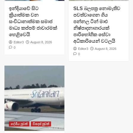
​ඉන්දියාවේ සිට
SLS බලපත්‍ර නොමැතිව
ක්‍රියාත්මක වන
පවත්වාගෙන ගිය
සංවිධානාත්මක සමාජ
පන්නල ටින් මාළු
මාධ්‍ය කප්පම් ජාවාරමක්
නිෂ්පාදනාගාරයක්
හෙළිවෙයි
පාරිභෝගික සේවා
අධිකාරියෙන් වටලයි
Editor3
August 8, 2026
0
Editor3
August 8, 2026
0
දේශීය පුවත්
විදෙස් පුවත්