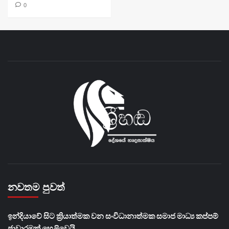
0
නවතම පුවත්
​ඉන්දියාවේ සිට ක්‍රියාත්මක වන සංවිධානාත්මක සමාජ මාධ්‍ය කප්පම්
ජාවාරමක් හෙළිවෙයි