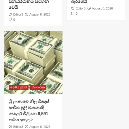
සන්ධිස්ථානය සටහන්
ඇරඹෙයි
වෙයි
Editor3
August 8, 2026
0
Editor3
August 8, 2026
0
දේශීය පුවත්
ව්‍යාපාරික
ශ්‍රී ලංකාවේ නිල විදෙස්
සංචිත ජූලි මාසයේදී
ඩොලර් මිලියන 6,591
දක්වා ඉහළට
Editor3
August 8, 2026