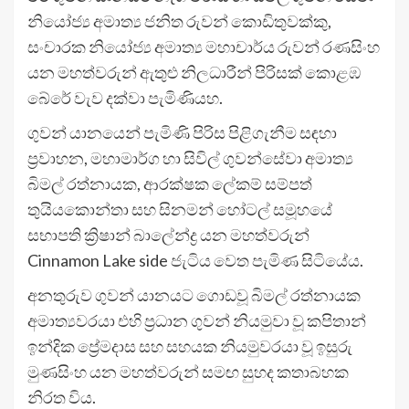
නියෝජ්‍ය අමාත්‍ය ජනිත රුවන් කොඩිතුවක්කු,
සංචාරක නියෝජ්‍ය අමාත්‍ය මහාචාර්ය රුවන් රණසිංහ
යන මහත්වරුන් ඇතුළු නිලධාරීන් පිරිසක් කොළඹ
බේරේ වැව දක්වා පැමිණියහ.
ගුවන් යානයෙන් පැමිණි පිරිස පිළිගැනීම සඳහා
ප්‍රවාහන, මහාමාර්ග හා සිවිල් ගුවන්සේවා අමාත්‍ය
බිමල් රත්නායක, ආරක්ෂක ලේකම් සම්පත්
තුයියකොන්තා සහ සිනමන් හෝටල් සමූහයේ
සභාපති ක්‍රිෂාන් බාලේන්ද්‍ර යන මහත්වරුන්
Cinnamon Lake side ජැටිය වෙත පැමිණ සිටියේය.
අනතුරුව ගුවන් යානයට ගොඩවූ බිමල් රත්නායක
අමාත්‍යවරයා එහි ප්‍රධාන ගුවන් නියමුවා වූ කපිතාන්
ඉන්දික ප්‍රේමදාස සහ සහයක නියමුවරයා වූ ඉසුරු
මුණසිංහ යන මහත්වරුන් සමඟ සුහද කතාබහක
නිරත විය.