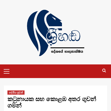
Skip
to
content
Primary
Menu
දේශීය පුවත්
කටුනායක සහ කොළඹ අතර ගුවන්
ගමන්