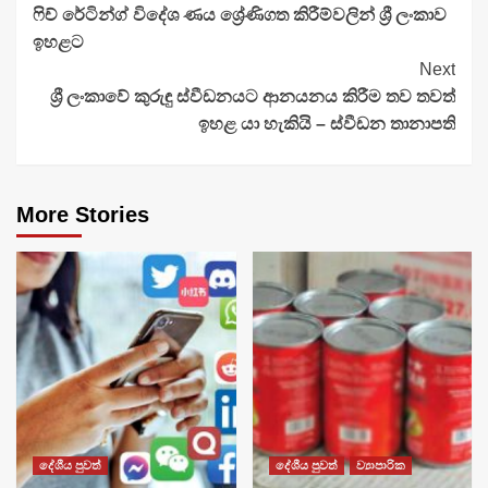
ෆිච් රේටින්ග් විදේශ ණය ශ්‍රේණිගත කිරීම්වලින් ශ්‍රී ලංකාව
Reading
ඉහළට
Next
ශ්‍රී ලංකාවේ කුරුඳු ස්වීඩනයට ආනයනය කිරීම තව තවත්
ඉහළ යා හැකියි – ස්වීඩන තානාපති
More Stories
දේශීය පුවත්
දේශීය පුවත්
ව්‍යාපාරික