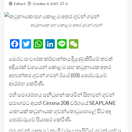
Editor3
October 4, 2025
0
කටුනායක සහ කොළඹ අතර ගුවන් ගමන්
Facebook
Twitter
WhatsApp
LinkedIn
Line
WeChat
මෙරට සංචාරක කර්මාන්තය දියුණු කිරීමේ තවත්
අදියරක් වශයෙන් කොළඹ සහ කටුනායක අතර
අභ්‍යන්තර ගුවන් ගමන් ඊයේ (03) පෙරවරුවේ
ආරම්භ කෙරිණි.
එහි සමාරම්භය සනිටුහන් කරමින් සිනමන් ගුවන්
සමාගමට අයත් Cessna 208 වර්ගයේ SEAPLANE
යානයක් කටුනායක ගුවන්තොටුපොළේ සිට අද
පෙරවරුවේ පියාසර කෙරිණි.
එම ගුවන් යානයට නැගි වරාය හා සිවිල් ගුවන් සේවා