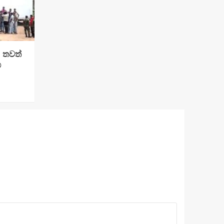
: තවත්
්