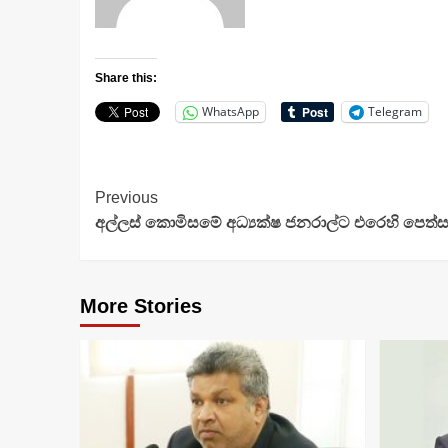
Share this:
WhatsApp
Telegram
Continue
Previous
අල්ලස් කොමිසමේ අධ්‍යක්ෂ ජනරාල්ට එරෙහි පෙත්ස
Reading
More Stories