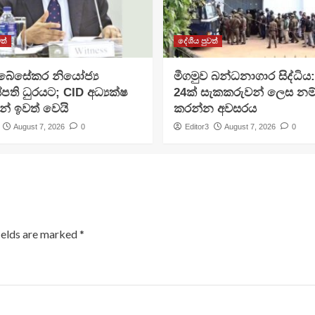
ත්
දේශීය පුවත්
අබේසේකර නියෝජ්‍ය
මීගමුව බන්ධනාගාර සිද්ධිය
පති ධුරයට; CID අධ්‍යක්ෂ
24ක් සැකකරුවන් ලෙස නම
න් ඉවත් වෙයි
කරන්න අවසරය
August 7, 2026
0
Editor3
August 7, 2026
0
ields are marked
*