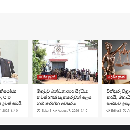
දේශීය පුවත්
දේශීය පුවත්
ියෝජ්‍ය
මීගමුව බන්ධනාගාර සිද්ධිය:
විනිසුරු විශ
; CID
තවත් 24ක් සැකකරුවන් ලෙස
කරයි; මහාධ
් ඉවත් වෙයි
නම් කරන්න අවසරය
සංඛ්‍යාව ඉහ
7, 2026
0
Editor3
August 7, 2026
0
Editor3
A