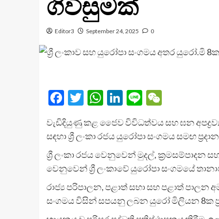
ගිවිසුමක්
Editor3
September 24, 2025
0
Facebook
Twitter
WhatsApp
LinkedIn
Line
WeChat
වැඩිදියුණු කළ ජෛව විවිධත්වය සහ ඝන අපද්‍රව්‍
සඳහා ශ්‍රී ලංකා රජය යුරෝපා සංගමය සමඟ ප්‍රදාන
ශ්‍රී ලංකා රජය වෙනුවෙන් මුදල්, ක්‍රමසම්පා
වෙනුවෙන් ශ්‍රී ලංකාවේ යුරෝපා සංගමයේ තානාපත
රාජ්‍ය පරිපාලන, පළාත් සභා සහ පළාත් පාලන අ
සංගමය විසින් සපයනු ලබන යුරෝ මිලියන 8ක ප්‍
හායනය වූ පරිසර පද්ධති ප්‍රතිෂ්ඨාපනය කිරීම, 