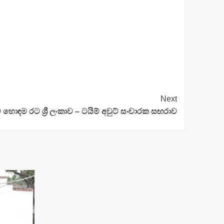
Next
ඳම රට ශ්‍රී ලංකාව – ටයිම් අවුට් සංචාරක සඟරාව