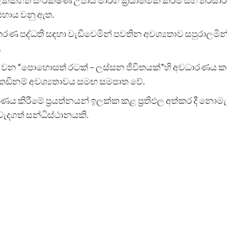
සහාය වනු ඇත.
ාකරණ පද්ධති සඳහා වැඩිවෙමින් පවතින අවශ්‍යතාව සපුරාලමි
.
‍රකාශය වන “පොහොසත් රටක් – ලස්සන ජීවිතයක්”හි අවධාරණය 
කඩිනම් අවශ්‍යතාවය සමඟ සමපාත වේ.
ාණය කිරීමේ ප්‍රයත්නයන් ඉලක්ක කළ ප්‍රතිඵල අත්කර දී න
වැදගත් සන්ධිස්ථානයකි.