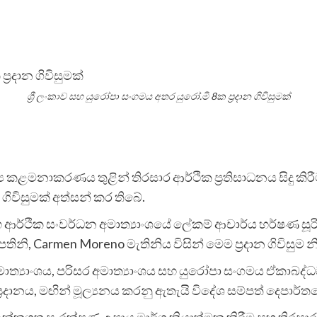
ශ්‍රී ලංකාව සහ යුරෝපා සංගමය අතර යුරෝ.මි 8ක ප්‍රදාන ගිවිසුමක්
ය කළමනාකරණය තුළින් තිරසාර ආර්ථික ප්‍රතිසාධනය සිදු කිරීම
 ගිවිසුමක් අත්සන් කර තිබේ.
දන සහ ආර්ථික සංවර්ධන අමාත්‍යාංශයේ ලේකම් ආචාර්ය හර්ෂණ
ිනි, Carmen Moreno මැතිනිය විසින් මෙම ප්‍රදාන ගිවිසුම
මාත්‍යාංශය, පරිසර අමාත්‍යාංශය සහ යුරෝපා සංගමය ඒකාබද්
රදානය, මඟින් මූල්‍යනය කරනු ඇතැයි විදේශ සම්පත් දෙපාර්ත
ඉලක්කගත සංරක්ෂණ උපාය මාර්ග ක්‍රියාත්මක කිරීම සහ තිරසාර 