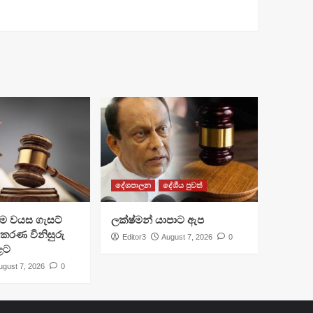
දේශපාලන
දේශීය පුවත්
්‍රාම වයස ගැසට්
ලක්ෂ්මන් යාපාට ඇප
ිකරණ විනිසුරු
Editor3
August 7, 2026
0
ළට
ugust 7, 2026
0