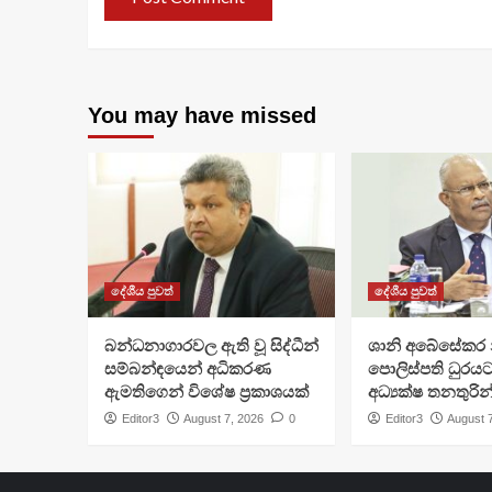
You may have missed
දේශීය පුවත්
දේශීය පුවත්
බන්ධනාගාරවල ඇති වූ සිද්ධීන්
ශානි අබේසේකර න
සම්බන්ඳයෙන් අධිකරණ
පොලිස්පති ධුරයට
ඇමතිගෙන් විශේෂ ප්‍රකාශයක්
අධ්‍යක්ෂ තනතුරින
Editor3
August 7, 2026
0
Editor3
August 