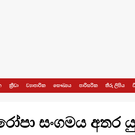
න
ක්‍රීඩා
ව්‍යාපාරික
සෞඛ්‍යය
පාරිසරික
තීරු ලිපිය
ව
යුරෝපා සංගමය අතර යු