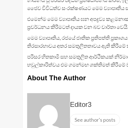
ජෛව විවිධත්ව සංරක්ෂණයට මෙම ව්‍යාපෘතිය 
එමෙන්ම මෙම ව්‍යාපෘතිය ඝන අපද්‍රව්‍ය කළමන
ප්‍රවර්ධනය කිරීමටත් දායක වන බව වාර්තා වෙයි
මෙම ව්‍යාපෘතිය, රජයේ ජාතික ප්‍රතිපත්ති ප්
තිරසාරභාවය අතර සමතුලිතතාවය ඇති කිරීමේ 
පරිසර හිතකාමී සහ සමතුලිත ආර්ථිකයක් නිර්ම
හවුල්කාරිත්වය එම ගමන්මඟ ශක්තිමත් කිරීමේ 
About The Author
Editor3
See author's posts