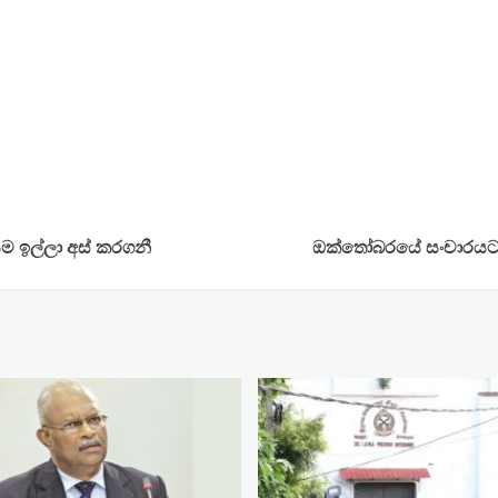
ම ඉල්ලා අස් කරගනී
ඔක්තෝබරයේ සංචාරයට හො