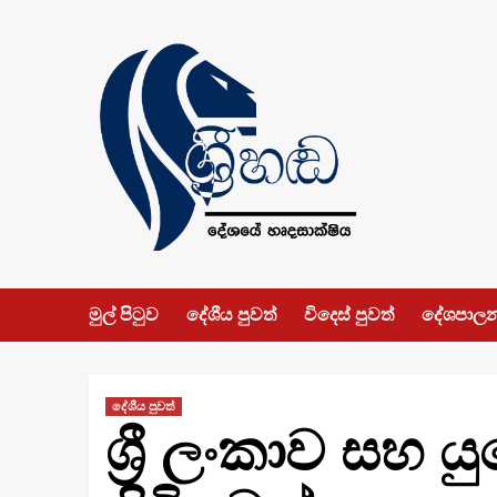
Skip
to
content
මුල් පිටුව
දේශීය පුවත්
විදෙස් පුවත්
දේශපාල
දේශීය පුවත්
ශ්‍රී ලංකාව සහ 