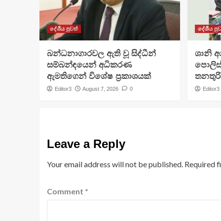
දේශීය පුවත්
දේශීය පුව
බන්ධනාගාරවල ඇති වූ සිද්ධීන්
ශානි 
සම්බන්ඳයෙන් අධිකරණ
පොලිස්
ඇමතිගෙන් විශේෂ ප්‍රකාශයක්
තනතුරි
Editor3
August 7, 2026
0
Editor3
Leave a Reply
Your email address will not be published.
Required f
Comment
*