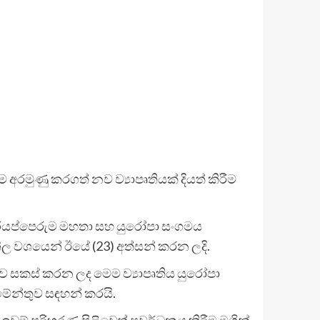
 අරමුණු කරගත් නව ව්‍යාපෘතියක් දියත් කිරීම
 සූරියප්පෙරුම මහතා සහ යුරෝපා සංගමය
 නිල වශයෙන් ඊයේ (23) අත්සන් කරන ලදි.
ධව සකස් කරන ලද මෙම ව්‍යාපෘතිය යුරෝපා
මේන්තුව සඳහන් කරයි.
ඉඩම් පරිහරණ පිළිවෙත් ප්‍රවර්ධනය කිරීම මගින්