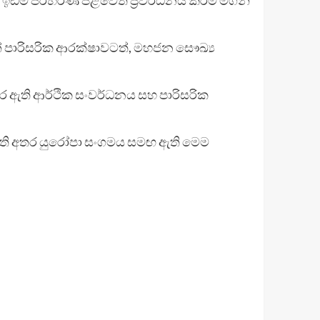
න් පාරිසරික ආරක්ෂාවටත්, මහජන සෞඛ්‍ය
කර ඇති ආර්ථික සංවර්ධනය සහ පාරිසරික
ොමැති අතර යුරෝපා සංගමය සමඟ ඇති මෙම