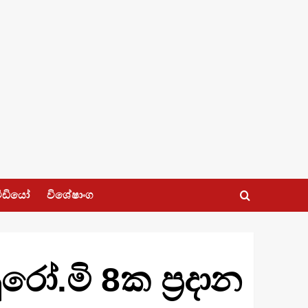
ීඩියෝ
විශේෂාංග
රෝ.මි 8ක ප්‍රදාන