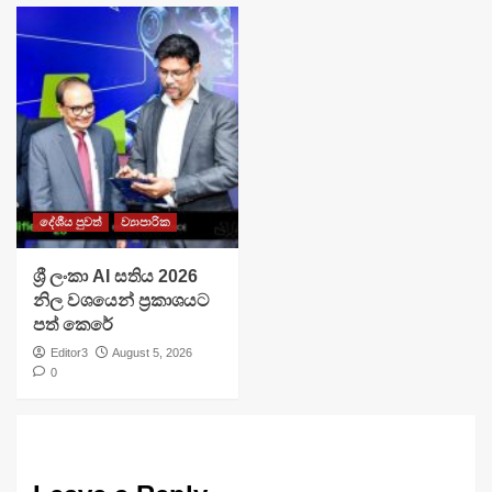
දේශීය පුවත්
ව්‍යාපාරික
ශ්‍රී ලංකා AI සතිය 2026
නිල වශයෙන් ප්‍රකාශයට
පත් කෙරේ
Editor3
August 5, 2026
0