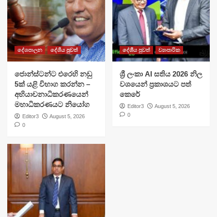
දේශපාලන
දේශීය පුවත්
දේශීය පුවත්
ව්‍යාපාරික
ජොන්ස්ටන්ට එරෙහි නඩු
ශ්‍රී ලංකා AI සතිය 2026 නිල
5ක් යළි විභාග කරන්න –
වශයෙන් ප්‍රකාශයට පත්
අභියාචනාධිකරණයෙන්
කෙරේ
මහාධිකරණයට නියෝග
Editor3
August 5, 2026
0
Editor3
August 5, 2026
0