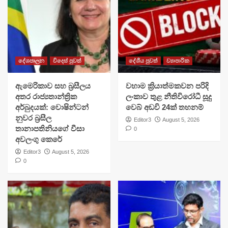
දේශපාලන
විදෙස් පුවත්
දේශීය පුවත්
ව්‍යාපාරික
ඇමෙරිකාව සහ බ්‍රසීලය
වහාම ක්‍රියාත්මකවන පරිදි
අතර රාජ්‍යතාන්ත්‍රික
ලංකාව තුළ නීතිවිරෝධී සූදු
අර්බුදයක්: වොෂින්ටන්
වෙබ් අඩවි 24ක් තහනම්
නුවර බ්‍රසීල
Editor3
August 5, 2026
තානාපතිනියගේ වීසා
0
අවලංගු කෙරේ
Editor3
August 5, 2026
0