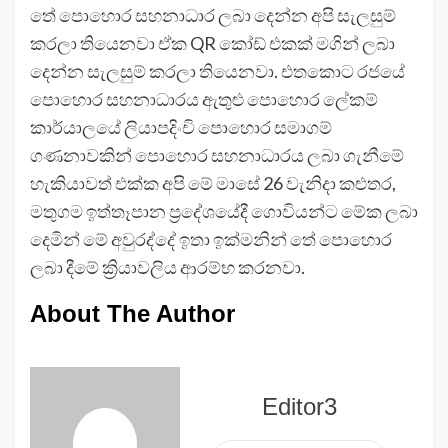
තේ පොහොර සහනාධාර ලබා දෙන්න අපි සැලසුම්
කරලා තියෙනවා ඒක QR කෝඩ් එකක් මගින් ලබා
දෙන්න සැලසුම් කරලා තියෙනවා. එතකොට රජයේ
පොහොර සහනාධාරය ඇතුළු පොහොර ලේකම්
කාර්යාලයේ ලියාපදිංචි පොහොර සමාගම්
ගණනාවකින් පොහොර සහනාධාරය ලබා ගැනීමේ
හැකියාවත් එක්ක අපි මේ මාසේ 26 වැනිදා කළුතර,
මතුගම ඉත්තෑපාන ප්‍රදේශයේදී ගොවියන්ට මේක ලබා
දෙමින් මේ අවුරද්දේ ඉතා ඉක්මනින් තේ පොහොර
ලබා දීමේ ක්‍රියාවලිය ආරම්භ කරනවා.
About The Author
Editor3