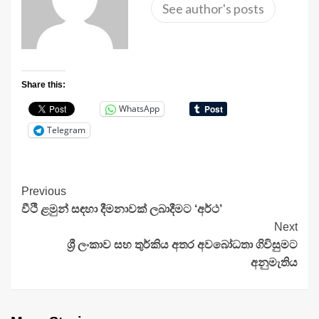
See author's posts
Share this:
WhatsApp
Telegram
Continue
Previous
වීථි ළමුන් සඳහා දීමනාවක් ලබාදීමට ‘අර්ථ’
Reading
Next
ශ්‍රී ලංකාව සහ තුර්කිය අතර අවබෝධතා ගිවිසුමට
අනුමැතිය