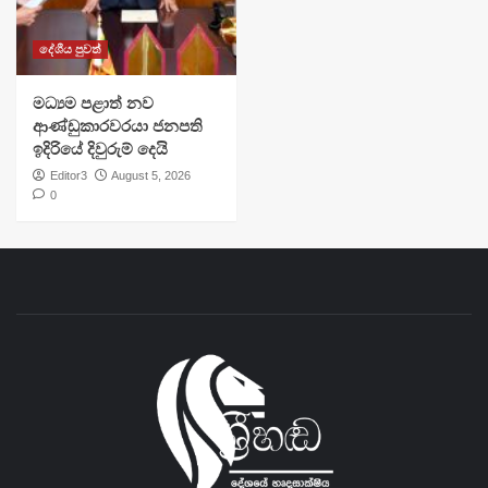
දේශීය පුවත්
මධ්‍යම පළාත් නව
ආණ්ඩුකාරවරයා ජනපති
ඉදිරියේ දිවුරුම් දෙයි
Editor3
August 5, 2026
0