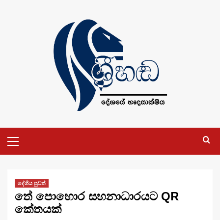
Skip
to
content
Primary
Menu
දේශීය පුවත්
තේ පොහොර සහනාධාරයට QR
කේතයක්