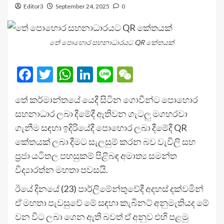
Editor3
September 24, 2025
0
තේ පොහොර සහනාධාරයට QR කේතයක්
Facebook
Twitter
WhatsApp
LinkedIn
Line
WeChat
තේ කර්මාන්තයේ යෙදී සිටින ගොවීන්ට පොහොර
සහනාධාර ලබා දීමේදී ඇතිවන ගැටලු මගහරවා
ගැනීම සඳහා ඉදිරියේදී පොහොර ලබා දීමේදී QR
කේතයක් ලබා දීමට සැලසුම් කරන බව වැවිලි සහ
ප්‍රජා යටිතල පහසුකම් පිළිබඳ අමාත්‍ය සමන්ත
විද්‍යාරත්න මහතා පවසයි.
ඊයේ දිනයේ (23) පාර්ලිමේන්තුවේදී අදහස් දක්වමින්
ඒ මහතා පැවසුවේ මේ සඳහා කැබිනට් අනුමැතියද මේ
වන විට ලබා ගෙන ඇති බවත් ඒ අනුව එහි පළමු