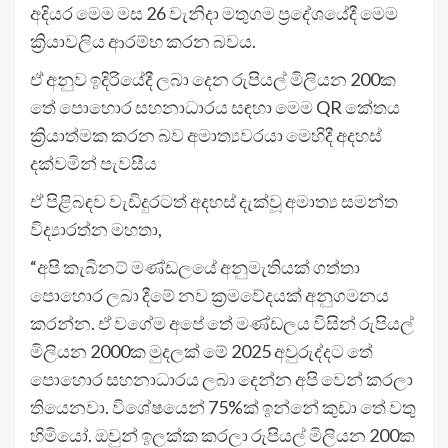
අදියර මෙම මස 26 වැනිදා මතුගම ප්‍රදේශයේදී මෙම
ක්‍රියාවලිය ආරම්භ කරන බවය.
ඒ අනුව ඉදිරියේදී ලබා දෙන රුපියල් මිලියන 200ක
තේ පොහොර සහනාධාරය සඳහා මෙම QR කේතය
ක්‍රියාත්මක කරන බව අමාත්‍යවරයා මෙහිදී අදහස්
දක්වමින් පැවසීය
ඒ පිළිබඳව වැඩිදුරටත් අදහස් දැක්වූ අමාත්‍ය සමන්ත
විද්‍යාරත්න මහතා,
“අපි කැබිනට් මණ්ඩලයේ අනුමැතියක් ගත්තා
පොහොර ලබා දීමේ නව ක්‍රමවේදයක් අනුගමනය
කරන්න. ඒ වගේම අපේ තේ මණ්ඩලය විසින් රුපියල්
මිලියන 2000ක මුදලක් මේ 2025 අවුරුද්දට තේ
පොහොර සහනාධාරය ලබා දෙන්න අපි වෙන් කරලා
තියෙනවා. විශේෂයෙන් 75%ක් ඉන්නේ කුඩා තේ වතු
හිමියෝ. ඔවුන් ඉලක්ක කරලා රුපියල් මිලියන 200ක