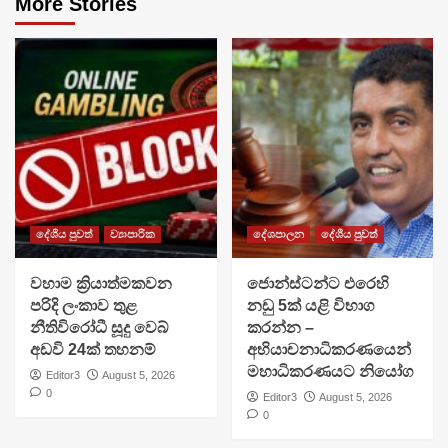
More Stories
දේශීය පුවත්
ව්‍යාපාරික
දේශපාලන
දේශීය පුවත්
වහාම ක්‍රියාත්මකවන
ජොන්ස්ටන්ට එරෙහි
පරිදි ලංකාව තුළ
නඩු 5ක් යළි විභාග
නීතිවිරෝධී සූදු වෙබ්
කරන්න –
අඩවි 24ක් තහනම්
අභියාචනාධිකරණයෙන්
මහාධිකරණයට නියෝග
Editor3
August 5, 2026
0
Editor3
August 5, 2026
0