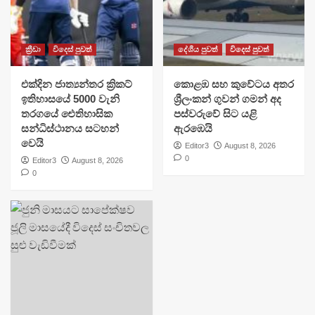
ක්‍රීඩා
විදෙස් පුවත්
දේශීය පුවත්
විදෙස් පුවත්
එක්දින ජාත්‍යන්තර ක්‍රිකට්
​කොළඹ සහ කුවේටය අතර
ඉතිහාසයේ 5000 වැනි
ශ්‍රීලංකන් ගුවන් ගමන් අද
තරගයේ ඓතිහාසික
පස්වරුවේ සිට යළි
සන්ධිස්ථානය සටහන්
ඇරඹෙයි
වෙයි
Editor3
August 8, 2026
0
Editor3
August 8, 2026
0