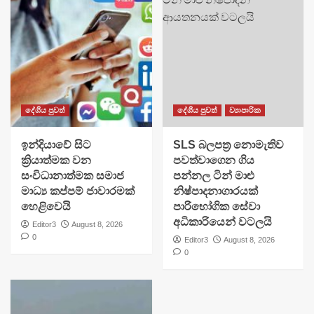
දේශීය පුවත්
දේශීය පුවත්
ව්‍යාපාරික
​ඉන්දියාවේ සිට
SLS බලපත්‍ර නොමැතිව
ක්‍රියාත්මක වන
පවත්වාගෙන ගිය
සංවිධානාත්මක සමාජ
පන්නල ටින් මාළු
මාධ්‍ය කප්පම් ජාවාරමක්
නිෂ්පාදනාගාරයක්
හෙළිවෙයි
පාරිභෝගික සේවා
අධිකාරියෙන් වටලයි
Editor3
August 8, 2026
0
Editor3
August 8, 2026
0