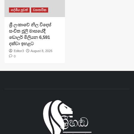
දේශීය පුවත්
ව්‍යාපාරික
ශ්‍රී ලංකාවේ නිල විදෙස්
සංචිත ජූලි මාසයේදී
ඩොලර් මිලියන 6,591
දක්වා ඉහළට
Editor3
August 8, 2026
0