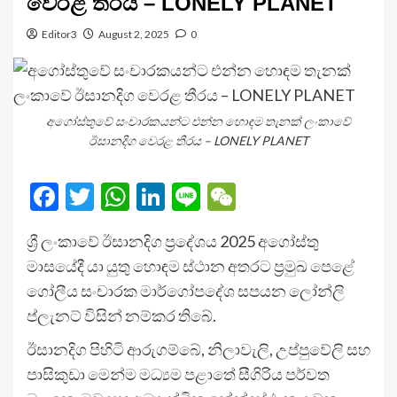
වෙරළ තීරය – LONELY PLANET
Editor3
August 2, 2025
0
අගෝස්තුවේ සංචාරකයන්ට එන්න හොඳම තැනක් ලංකාවේ
ඊසානදිග වෙරළ තීරය – LONELY PLANET
Facebook
Twitter
WhatsApp
LinkedIn
Line
WeChat
ශ්‍රී ලංකාවේ ඊසානදිග ප්‍රදේශය 2025 අගෝස්තු
මාසයේදී යා යුතු හොඳම ස්ථාන අතරට ප්‍රමුඛ පෙළේ
ගෝලීය සංචාරක මාර්ගෝපදේශ සපයන ලෝන්ලි
ප්ලැනට් විසින් නම්කර තිබේ.
ඊසානදිග පිහිටි ආරුගම්බේ, නිලාවැලි, උප්පුවේලි සහ
පාසිකුඩා මෙන්ම මධ්‍යම පළාතේ සීගිරිය පර්වත