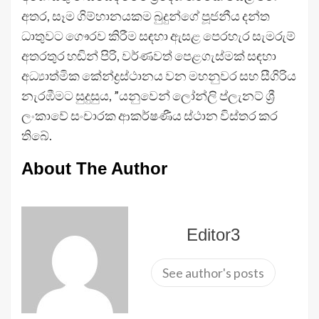
අතර, සෑම ගිම්හානයකම බුදුන්ගේ පූජනීය දන්ත
ධාතුවට ගෞරව කිරීම සඳහා ඇසළ පෙරහැර සැමරුම්
අතරතුර හඬින් පිරි, වර්ණවත් පෙළගැස්මක් සඳහා
අධ්‍යාත්මික කේන්ද්‍රස්ථානය වන මහනුවර සහ සීගිරිය
නැරඹීමට සුදුසුය, ”යනුවෙන් ලෝන්ලි ප්ලැනට් ශ්‍රී
ලංකාවේ සංචාරක ආකර්ෂණීය ස්ථාන විස්තර කර
තිබේ.
About The Author
Editor3
See author's posts