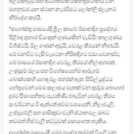
බලකොටුව සහ අධ්‍යාත්මික කේන්ද්‍රස්ථානය වන
මහනුවර යන ස්ථාන නැරඹීමට ලෝන්ලි ප්ලැනට්
නිර්දේශ කරයි.
“අගෝස්තු මාසයේදී ශ්‍රී ලංකාවේ ඊසානදිග ප්‍රදේශය
පිළිබඳ ශුභාරංචිය තුන් ගුණයකින් වැඩියි: කාලගුණය
විශිෂ්ටයි, මිල ගණන් අඩුයි, වෙරළ තීරයන් නිහඬයි.
මේ වනවිට වැසි වැටෙන නිරිතදිගට වඩා වෙනස්ව,
මේ මාසයේ ඊසානදිග වෙරළ තීරයේ නිල් අහසක්,
උණුසුම් ජලය සහ විශේෂයෙන්ම ආරුගම්
බොක්කෙහි හොඳ රළ පහරක් ඇත. සිවිල් යුද්ධය
හේතුවෙන් මෙම කලාපය මෑතක් වන තුරුම බොහෝ
දුරට සීමා සහිතව පැවතිණි, එබැවින් වෙරළ තීරය
සංවර්ධනය වී ඇත්තේ අවම වශයෙනි; නිලාවැලි,
උප්පුවේලි සහ පාසිකුඩා වැනි ස්ථානවල ඔබට
තවමත් හිස් වැලි තට්ටුවක් සොයාගත හැකිය.
අගෝස්තු මාසයේදී මෙම ප්‍රදේශ තරමක් වියළි වන