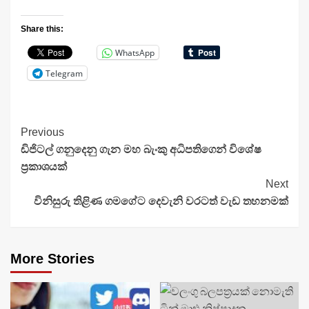
Share this:
WhatsApp
Telegram
Continue
Previous
ඩිජිටල් ගනුදෙනු ගැන මහ බැංකු අධිපතිගෙන් විශේෂ
Reading
ප්‍රකාශයක්
Next
විනිසුරු තිළිණ ගමගේට දෙවැනි වරටත් වැඩ තහනමක්
More Stories