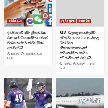
දේශීය පුවත්
දේශීය පුවත්
ව්‍යාපාරික
​ඉන්දියාවේ සිට ක්‍රියාත්මක
SLS බලපත්‍ර නොමැතිව
වන සංවිධානාත්මක සමාජ
පවත්වාගෙන ගිය පන්නල
මාධ්‍ය කප්පම් ජාවාරමක්
ටින් මාළු
හෙළිවෙයි
නිෂ්පාදනාගාරයක්
පාරිභෝගික සේවා
Editor3
August 8, 2026
අධිකාරියෙන් වටලයි
0
Editor3
August 8, 2026
0