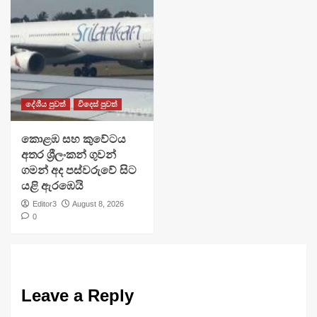
දේශීය පුවත්
විදෙස් පුවත්
​කොළඹ සහ කුවේටය
අතර ශ්‍රීලංකන් ගුවන්
ගමන් අද පස්වරුවේ සිට
යළි ඇරඹෙයි
Editor3
August 8, 2026
0
Leave a Reply