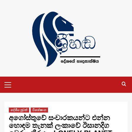
Skip
to
content
Primary
Menu
දේශීය පුවත්
විශේෂාංග
අගෝස්තුවේ සංචාරකයන්ට එන්න
හොඳම තැනක් ලංකාවේ ඊසානදිග