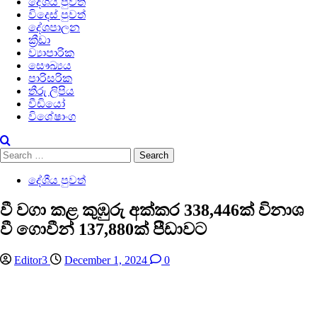
දේශීය පුවත්
විදෙස් පුවත්
දේශපාලන
ක්‍රීඩා
ව්‍යාපාරික
සෞඛ්‍යය
පාරිසරික
තීරු ලිපිය
වීඩියෝ
විශේෂාංග
Search
for:
දේශීය පුවත්
වී වගා කළ කුඹුරු අක්කර 338,446ක් විනාශ
වී ගොවීන් 137,880ක් පීඩාවට
Editor3
December 1, 2024
0