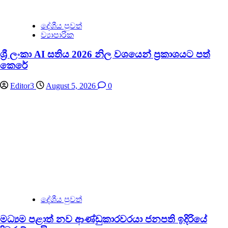
දේශීය පුවත්
ව්‍යාපාරික
ශ්‍රී ලංකා AI සතිය 2026 නිල වශයෙන් ප්‍රකාශයට පත්
කෙරේ
Editor3
August 5, 2026
0
දේශීය පුවත්
මධ්‍යම පළාත් නව ආණ්ඩුකාරවරයා ජනපති ඉදිරියේ