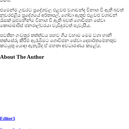
තිබේ.
එමෙන්ම උඩරට ප්‍රදේශවල එළවළු වගාවන්ද විනාශ වී ඇති බවත්
නුවරඑළිය ප්‍රදේශයේ අර්තාපල්, ගෝවා ඇතුළු එළවළු වගාවන්
රැසක් මුළුමනින්ම විනාශ වී ඇති බවත් ගොවිජන සේවා
කොමසාරිස් ජනරාල්වරයා වැඩිදුරටත් පැවැසීය.
පවතින ගංවතුර තත්ත්වය පහව ගිය වහාම මෙම වගා හානි
තක්සේරු කිරීම් ඇරැඹීමට ගොවිජන සේවා දෙපාර්තමේනතුව
කටයුතු යොදා ඇතැයිද ඒ මහතා අවධාරණය කළේය.
About The Author
Editor3