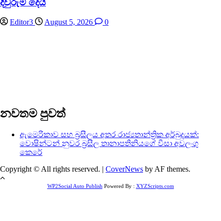
දිවුරුම් දෙයි
Editor3
August 5, 2026
0
නවතම පුවත්
ඇමෙරිකාව සහ බ්‍රසීලය අතර රාජ්‍යතාන්ත්‍රික අර්බුදයක්:
වොෂින්ටන් නුවර බ්‍රසීල තානාපතිනියගේ වීසා අවලංගු
කෙරේ
Copyright © All rights reserved.
|
CoverNews
by AF themes.
WP2Social Auto Publish
Powered By :
XYZScripts.com