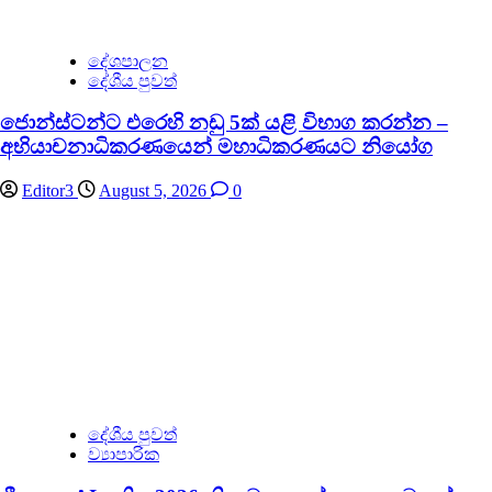
දේශපාලන
දේශීය පුවත්
ජොන්ස්ටන්ට එරෙහි නඩු 5ක් යළි විභාග කරන්න –
අභියාචනාධිකරණයෙන් මහාධිකරණයට නියෝග
Editor3
August 5, 2026
0
දේශීය පුවත්
ව්‍යාපාරික