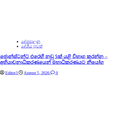
දේශපාලන
දේශීය පුවත්
ජොන්ස්ටන්ට එරෙහි නඩු 5ක් යළි විභාග කරන්න –
අභියාචනාධිකරණයෙන් මහාධිකරණයට නියෝග
Editor3
August 5, 2026
0