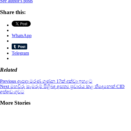
See author's posts
Share this:
WhatsApp
Telegram
Related
Continue
Previous
ආපදා මරණ ගණන 17ක් දක්වා ඉහළට
Next
මහවිරු සැමරුම් පිළිබඳ අසත්‍ය ප්‍රචාරය කළ තිදෙනෙක් CID
Reading
අත්අඩංගුවට
More Stories