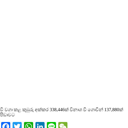
වී වගා කළ කුඹුරු අක්කර 338,446ක් විනාශ වී ගොවීන් 137,880ක්
පීඩාවට
Facebook
Twitter
WhatsApp
LinkedIn
Line
WeChat