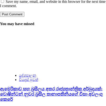
Save my name, email, and website in this browser for the next time
I comment.
You may have missed
දේශපාලන
විදෙස් පුවත්
ඇමෙරිකාව සහ බ්‍රසීලය අතර රාජ්‍යතාන්ත්‍රික අර්බුදයක්:
වොෂින්ටන් නුවර බ්‍රසීල තානාපතිනියගේ වීසා අවලංගු
කෙරේ