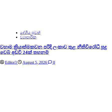
දේශීය පුවත්
ව්‍යාපාරික
වහාම ක්‍රියාත්මකවන පරිදි ලංකාව තුළ නීතිවිරෝධී සූදු
වෙබ් අඩවි 24ක් තහනම්
Editor3
August 5, 2026
0