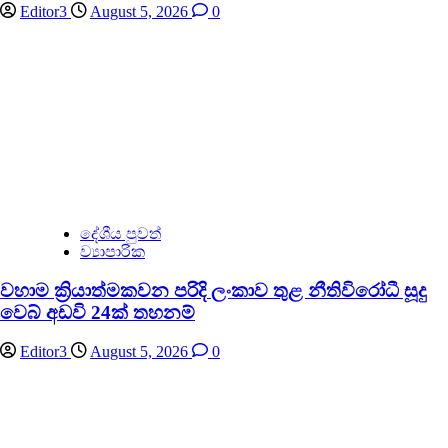
Editor3
August 5, 2026
0
දේශීය පුවත්
ව්‍යාපාරික
වහාම ක්‍රියාත්මකවන පරිදි ලංකාව තුළ නීතිවිරෝධී සූදු
වෙබ් අඩවි 24ක් තහනම්
Editor3
August 5, 2026
0