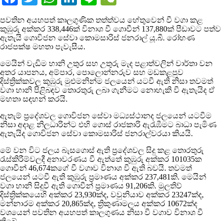
පවතින අයහපත් කාලගුණික තත්ත්වය හේතුවෙන් වී වගා කළ
කුඹුරු අක්කර 338,446ක් විනාශ වී ගොවීන් 137,880ක් පීඩාවට පත්ව
ඇතැයි ගොවිජන සේවා කොමසාරිස් ජනරාල් යූ.බී. රෝහණ
රාජපක්ෂ මහතා පැවැසීය.
මෙයින් වැඩිම හානි උතුර සහ උතුරු මැද පළාත්වලින් වාර්තා වන
අතර යාපනය, අම්පාර, පොලොන්නරුව සහ මඩකළපුව
දිස්ත්‍රික්කවල කුඹුරු මුළුමනින්ම ජලයෙන් යටවී ඇති නිසා තවමත්
වගා හානි පිළිබඳව තොරතුරු ලබා ගැනීමට නොහැකි වී ඇතැයිද ඒ
මහතා සඳහන් කරයි.
ඇතැම් ප්‍රදේශවල ගොවිජන සේවා මධ්‍යස්ථානද ජලයෙන් යටවීම
නිසා අදාළ නිලධාරින්ට එහි ගොස් රාජකාරි ඇරැඹීමට බාධා පැමිණ
ඇතැයිද ගොවිජන සේවා කොමසාරිස් ජනරාල්වරයා කියයි.
මේ වන විට ජලය බැසගොස් ඇති ප්‍රදේශවල සිදු කළ තොරතුරු
රැස්කිරීම්වලදී අනාවරණය වී ඇත්තේ කුඹුරු අක්කර 101035ක
ගොවීන් 46,674කගේ වී වගාව විනාශ වී ඇති බවයි. තවමත්
ජලයෙන් යටවී ඇති කුඹුරු ප්‍රමාණය අක්කර 237,481කි. මෙයින්
වගා හානි සිදුවී ඇති ගොවීන් ප්‍රමාණය 91,206කි. මුලතිව්
දිස්ත්‍රික්කයෙහි අක්කර 23,930ක්ද, වවුනියාව අක්කර 23247ක්ද,
මන්නාරම අක්කර 20,865ක්ද, ත්‍රිකුණාමලය අක්කර 10672ක්ද
වශයෙන් පවතින අයහපත් කාලගුණය නිසා වී වගාව විනාශ වී