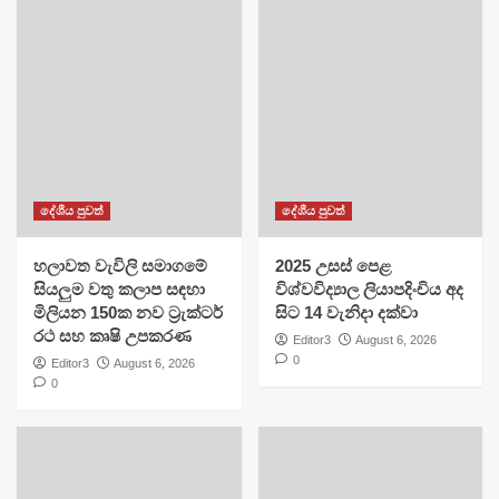
දේශීය පුවත්
දේශීය පුවත්
හලාවත වැවිලි සමාගමේ
​2025 උසස් පෙළ
සියලුම වතු කලාප සඳහා
විශ්වවිද්‍යාල ලියාපදිංචිය අද
මිලියන 150ක නව ට්‍රැක්ටර්
සිට 14 වැනිදා දක්වා
රථ සහ කෘෂි උපකරණ
Editor3
August 6, 2026
0
Editor3
August 6, 2026
0