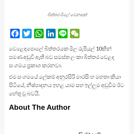
බිත්තර මිලේ වෙනසක්
Facebook
Twitter
WhatsApp
LinkedIn
Line
WeChat
වෙළෙඳපොලේ බිත්තරයක මිල රුපියල් 10කින්
පමණ අඩුවී ඇති බව සමස්ත ලංකා බිත්තර වෙළද
සංගමය ප්‍රකාශ කරනවා.
එම සංගමයේ ලේකම් අනුරසිරි මාරසිංහ මහතා කියා
සිටියේ, නිෂ්පාදනය ඉහළ යාම සහ ඉල්ලු‍ම අඩුවීම ඊට
හේතු වූ බවයි.
About The Author