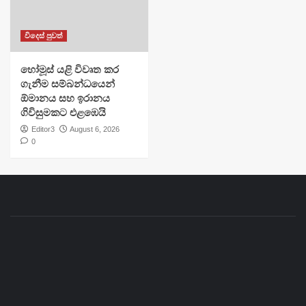
විදෙස් පුවත්
හෝමූස් යළි විවෘත කර
ගැනීම සම්බන්ධයෙන්
ඕමානය සහ ඉරානය
ගිවිසුමකට එළඹෙයි
Editor3
August 6, 2026
0