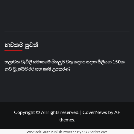
නවතම පුවත්
හලාවත වැවිලි සමාගමේ සියලුම වතු කලාප සඳහා මිලියන 150ක
නව ට්‍රැක්ටර් රථ සහ කෘෂි උපකරණ
Copyright © All rights reserved.
|
CoverNews
by AF
themes.
WP2Social Auto Publish
Powered By :
XYZScripts.com