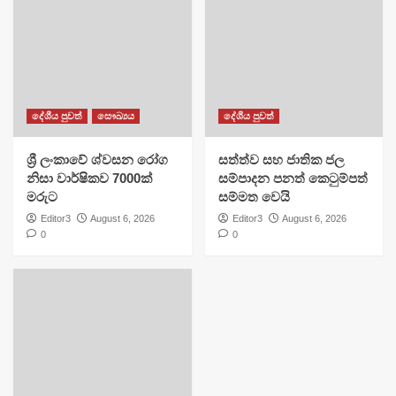
දේශීය පුවත්
සෞඛ්‍යය
දේශීය පුවත්
ශ්‍රී ලංකාවේ ශ්වසන රෝග
සත්ත්ව සහ ජාතික ජල
නිසා වාර්ෂිකව 7000ක්
සම්පාදන පනත් කෙටුම්පත්
මරුට
සම්මත වෙයි
Editor3
August 6, 2026
Editor3
August 6, 2026
0
0