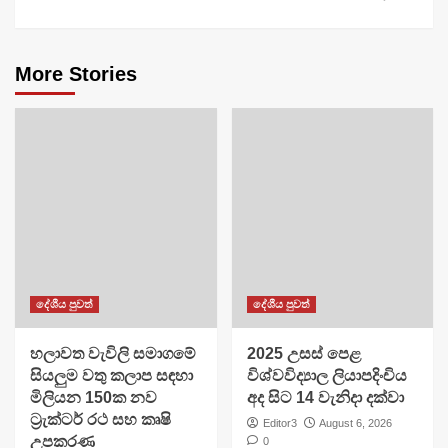
More Stories
දේශීය පුවත්
දේශීය පුවත්
හලාවත වැවිලි සමාගමේ
​2025 උසස් පෙළ
සියලුම වතු කලාප සඳහා
විශ්වවිද්‍යාල ලියාපදිංචිය
මිලියන 150ක නව
අද සිට 14 වැනිදා දක්වා
ට්‍රැක්ටර් රථ සහ කෘෂි
Editor3
August 6, 2026
උපකරණ
0