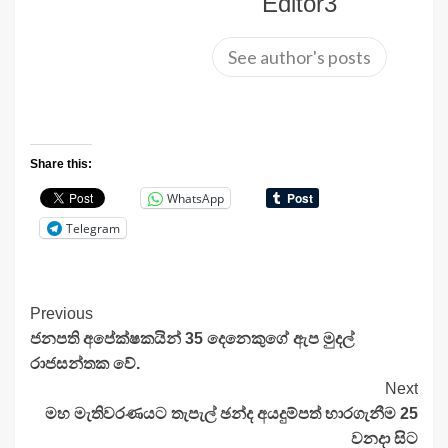
Editor3
See author's posts
Share this:
WhatsApp
Telegram
Continue
Previous
ජනපති අපේක්ෂකයින් 35 දෙනෙකුගේ ඇප මුදල්
Reading
රාජසන්තක වේ.
Next
මහ මැතිවරණයට තැපැල් ඡන්ද අයදුම්පත් භාරගැනීම 25
වනදා සිට