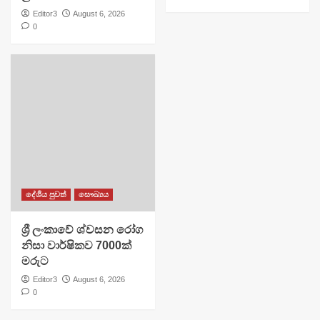
Editor3
August 6, 2026
0
දේශීය පුවත්
සෞඛ්‍යය
ශ්‍රී ලංකාවේ ශ්වසන රෝග
නිසා වාර්ෂිකව 7000ක්
මරුට
Editor3
August 6, 2026
0