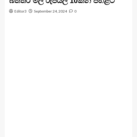
බිත්තර මිල රුපියල් 10කින් පහළට
Editor3
September 24, 2024
0