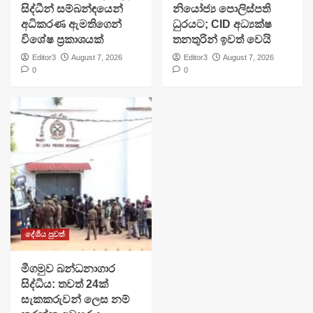
සිද්ධීන් සම්බන්ඳයෙන්
නියෝජ්‍ය පොලිස්පති
අධිකරණ ඇමතිගෙන්
ධුරයට; CID අධ්‍යක්ෂ
විශේෂ ප්‍රකාශයක්
තනතුරින් ඉවත් වෙයි
Editor3
August 7, 2026
Editor3
August 7, 2026
0
0
දේශීය පුවත්
මීගමුව බන්ධනාගාර
සිද්ධිය: තවත් 24ක්
සැකකරුවන් ලෙස නම්