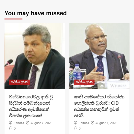
You may have missed
දේශීය පුවත්
දේශීය පුවත්
බන්ධනාගාරවල ඇති වූ
ශානි අබේසේකර නියෝජ්‍ය
සිද්ධීන් සම්බන්ඳයෙන්
පොලිස්පති ධුරයට; CID
අධිකරණ ඇමතිගෙන්
අධ්‍යක්ෂ තනතුරින් ඉවත්
විශේෂ ප්‍රකාශයක්
වෙයි
Editor3
August 7, 2026
Editor3
August 7, 2026
0
0