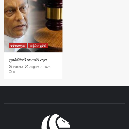
දේශපාලන
දේශීය පුවත්
ලක්ෂ්මන් යාපාට ඇප
Editor3
August 7, 2026
0