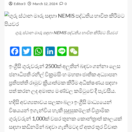
Editor3
March 12, 2024
0
ගුරු ස්ථාන මාරු සඳහා NEMIS පද්ධතිය භාවිත කිරීමට පියවර
Facebook
Twitter
WhatsApp
LinkedIn
Line
WeChat
ඉංග්‍රීසි ගුරුවරුන් 2500ක් අලුතින් බඳවා ගන්නා ලෙස
ජනාධිපති රනිල් වික්‍රමසිංහ මහතා ජාතික අධ්‍යාපන
ප්‍රතිපත්ති රාමුව ක්‍රියාත්මක කිරීම අධීක්ෂණය සඳහා
පත් කරන ලද අමාත්‍ය මණ්ඩල කමිටුවේ දී පැවසීය.
හදිසි අවශ්‍යතාවය සලකා බලා ඉංග්‍රීසි මාධ්‍යයෙන්
විෂයයන් ඉගැන්විය හැකි සුදුසුකම්ලත් විශ්‍රාමික
ගුරුවරුන් 1,000ක් වසර තුනක කොන්ත්‍රාත් කාලයක්
සඳහා කඩිනමින් බඳවා ගැනීමටද ඒ අතර තුර විවෘත