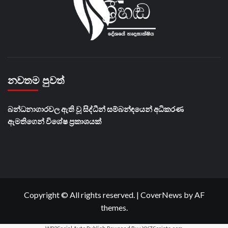
නවතම පුවත්
බන්ධනාගාරවල ඇති වූ සිද්ධීන් සම්බන්ඳයෙන් අධිකරණ
ඇමතිගෙන් විශේෂ ප්‍රකාශයක්
Copyright © All rights reserved.
|
CoverNews
by AF
themes.