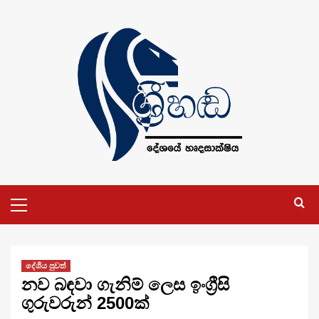
Skip
to
content
Primary
Menu
දේශීය පුවත්
නව බඳවා ගැනිම් ලෙස ඉංග්‍රීසි
ගුරුවරුන් 2500ක්