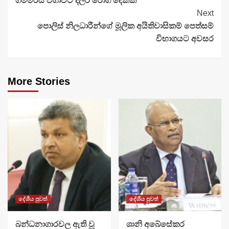
ගම්මිරිස් වගාවට දිලීර රෝග දෙකක්
Reading
Next
පොලිස් නිලධාරීන්ගේ මූලික අයිතිවාසිකම් පෙත්සම්
විභාගයට අවසර
More Stories
දේශීය පුවත්
දේශීය පුවත්
බන්ධනාගාරවල ඇති වූ
ශානි අබේසේකර