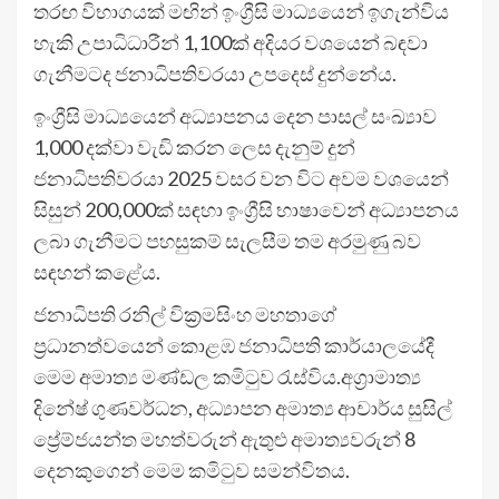
තරඟ විභාගයක් මඟින් ඉංග්‍රීසි මාධ්‍යයෙන් ඉගැන්විය
හැකි උපාධිධාරීන් 1,100ක් අදියර වශයෙන් බඳවා
ගැනීමටද ජනාධිපතිවරයා උපදෙස් දුන්නේය.
ඉංග්‍රීසි මාධ්‍යයෙන් අධ්‍යාපනය දෙන පාසල් සංඛ්‍යාව
1,000 දක්වා වැඩි කරන ලෙස දැනුම් දුන්
ජනාධිපතිවරයා 2025 වසර වන විට අවම වශයෙන්
සිසුන් 200,000ක් සඳහා ඉංග්‍රීසි භාෂාවෙන් අධ්‍යාපනය
ලබා ගැනීමට පහසුකම් සැලසීම තම අරමුණු බව
සඳහන් කළේය.
ජනාධිපති රනිල් වික්‍රමසිංහ මහතාගේ
ප්‍රධානත්වයෙන් කොළඹ ජනාධිපති කාර්යාලයේදී
මෙම අමාත්‍ය මණ්ඩල කමිටුව රැස්විය.අග්‍රාමාත්‍ය
දිනේෂ් ගුණවර්ධන, අධ්‍යාපන අමාත්‍ය ආචාර්ය සුසිල්
ප්‍රේම්ජයන්ත මහත්වරුන් ඇතුළු අමාත්‍යවරුන් 8
දෙනකුගෙන් මෙම කමිටුව සමන්විතය.