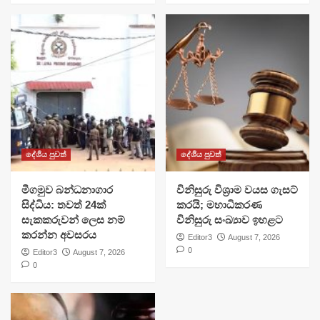
දේශීය පුවත්
දේශීය පුවත්
මීගමුව බන්ධනාගාර
විනිසුරු විශ්‍රාම වයස ගැසට්
සිද්ධිය: තවත් 24ක්
කරයි; මහාධිකරණ
සැකකරුවන් ලෙස නම්
විනිසුරු සංඛ්‍යාව ඉහළට
කරන්න අවසරය
Editor3
August 7, 2026
0
Editor3
August 7, 2026
0