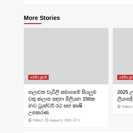
More Stories
දේශීය පුවත්
දේශීය පුව
හලාවත වැවිලි සමාගමේ සියලුම
​2025 උ
වතු කලාප සඳහා මිලියන 150ක
ලියාපදි
නව ට්‍රැක්ටර් රථ සහ කෘෂි
Editor3
උපකරණ
Editor3
August 6, 2026
0