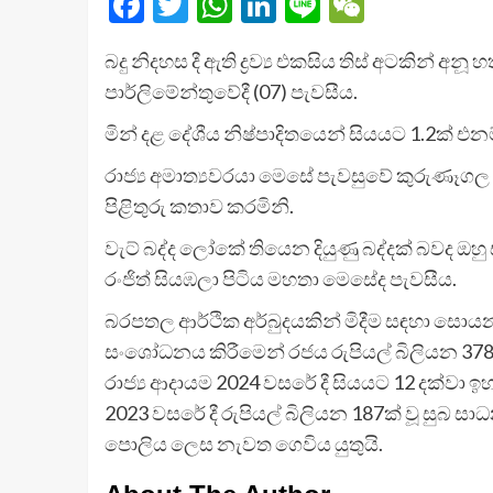
Facebook
Twitter
WhatsApp
LinkedIn
Line
WeChat
බදු නිදහස දී ඇති ද්‍රව්‍ය එකසිය තිස් අටකින් අ
පාර්ලිමේන්තුවේදී (07) පැවසීය.
මින් දළ දේශීය නිෂ්පාදිතයෙන් සියයට 1.2ක්
රාජ්‍ය අමාත්‍යවරයා මෙසේ පැවසුවේ කුරුණෑගල 
පිළිතුරු කතාව කරමිනි.
වැට් බද්ද ලෝකේ තියෙන දියුණු බද්දක් බවද ඔහ
රංජිත් සියඹලා පිටිය මහතා මෙසේද පැවසීය.
බරපතල ආර්ථික අර්බුදයකින් මිදීම සඳහා සොයන ප
සංශෝධනය කිරීමෙන් රජය රුපියල් බිලියන 37
රාජ්‍ය ආදායම 2024 වසරේ දී සියයට 12 දක්වා 
2023 වසරේ දී රුපියල් බිලියන 187ක් වූ සුබ 
පොලිය ලෙස නැවත ගෙවිය යුතුයි.