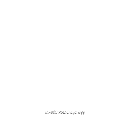
භාණ්ඩ 96කට වැට් බද්ද