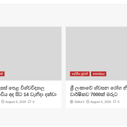
ත්
දේශීය පුවත්
සෞඛ්‍යය
සස් පෙළ විශ්වවිද්‍යාල
ශ්‍රී ලංකාවේ ශ්වසන රෝග න
ංචිය අද සිට 14 වැනිදා දක්වා
වාර්ෂිකව 7000ක් මරුට
August 6, 2026
0
Editor3
August 6, 2026
0