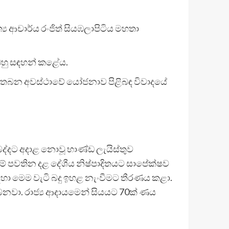
ත්‍ය ආචාර්ය රංජිත් සියඹලාපිටිය මහතා
ඔහු සඳහන් කළේය.
 කල් තබන අවස්ථාවේ යෝජනාව පිළිබඳ විවාදයේ
 බද්දට අදාළ නොවූ භාණ්ඩ ලැයිස්තුව
ේ පවතින දළ දේශීය නිෂ්පාදිතයට සාපේක්ෂව
සඳහා මෙම වැටි බදු ඉහළ නැංවීමට තීරණය කළා.
ිබෙනවා. රාජ්‍ය ආදායමෙන් සියයට 70ක් ණය