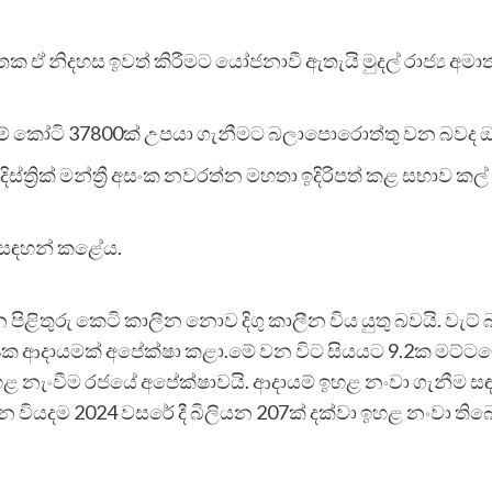
නූ හතක ඒ නිදහස ඉවත් කිරීමට යෝජනාවී ඇතැයි මුදල් රාජ්‍ය අමා
 එනම් කෝටි 37800ක් උපයා ගැනීමට බලාපොරොත්තු වන බවද 
දිස්ත්‍රික් මන්ත්‍රී අසංක නවරත්න මහතා ඉදිරිපත් කළ සභාව
ු සඳහන් කළේය.
ිළිතුරු කෙටි කාලීන නොව දිගු කාලීන විය යුතු බවයි. වැට්
8ක ආදායමක් අපේක්ෂා කළා.මේ වන විට සියයට 9.2ක මට්ටම
ඉහළ නැංවීම රජයේ අපේක්ෂාවයි. ආදායම් ඉහළ නංවා ගැනීම 
සාධන වියදම 2024 වසරේ දී බිලියන 207ක් දක්වා ඉහළ නංවා ත