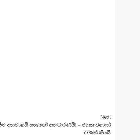
Next
දැමීම අනවශ්‍යයි සහ/හෝ අසාධාරණයි! – ජනතාවගෙන්
77%ක් කියයි