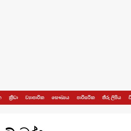
න
ක්‍රීඩා
ව්‍යාපාරික
සෞඛ්‍යය
පාරිසරික
තීරු ලිපිය
ව