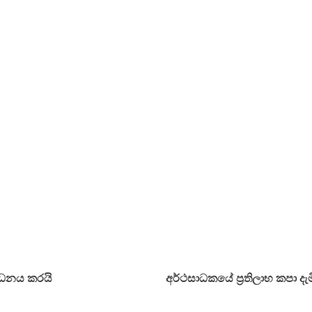
ෝධනය කරයි
අර්ථසාධකයේ ප්‍රතිලාභ කපා 