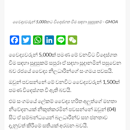
වෛද්‍යවරුන් 5,000කට විදෙස්ගත වීම සඳහා සුදුසුකම් - GMOA
Facebook
Twitter
WhatsApp
LinkedIn
Line
WeChat
වෛද්‍යවරුන් 5,000ක් පමණ මේ වනවිට විදෙස්ගත
වීම සඳහා සුදුසුකම් සපුරා ඒ සඳහා සූදානමින් පසුවෙන
බව රජයේ වෛද්‍ය නිලධාරීන්ගේ සංගමය පවසයි.
ඔවුන් පවසන්නේ මේ වනවිට වෛද්‍යවරුන් 1,500ක්
පමණ විදෙස්ගත වී ඇති බවයි.
එම සංගමයේ ලේකම් වෛද්‍ය හරිත අලුත්ගේ මහතා
නිවේදනයක් නිකුත්කරමින් පවසන්නේ ඔවුන් (04)
සිට ඒ සම්බන්ධයෙන් බලධාරීන්ව සහ ජනතාව
දැනුවත් කිරීමේ සතියක් අරඹන බවයි.