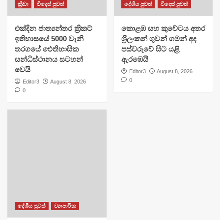
ක්‍රීඩා
විදෙස් පුවත්
දේශීය පුවත්
විදෙස් පුවත්
එක්දින ජාත්‍යන්තර ක්‍රිකට්
​කොළඹ සහ කුවේටය අතර
ඉතිහාසයේ 5000 වැනි
ශ්‍රීලංකන් ගුවන් ගමන් අද
තරගයේ ඓතිහාසික
පස්වරුවේ සිට යළි
සන්ධිස්ථානය සටහන්
ඇරඹෙයි
වෙයි
Editor3
August 8, 2026
0
Editor3
August 8, 2026
0
දේශීය පුවත්
ව්‍යාපාරික