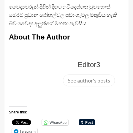
වෛද්‍යවරුන් දිගින් දිගටම විදෙස්ගත වුවහොත්
මෙරට ප්‍රධාන රෝහල්වල පවා ගැටලු මතුවිය හැකි
බව වෛද්‍ය අලුත්ගේ මහතා පැවසීය.
About The Author
Editor3
See author's posts
Share this:
WhatsApp
Telegram