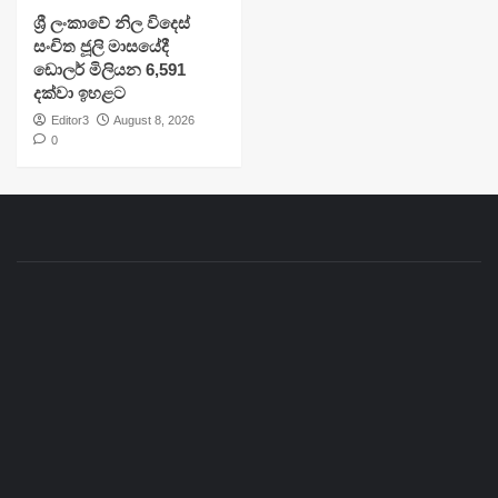
ශ්‍රී ලංකාවේ නිල විදෙස්
සංචිත ජූලි මාසයේදී
ඩොලර් මිලියන 6,591
දක්වා ඉහළට
Editor3
August 8, 2026
0