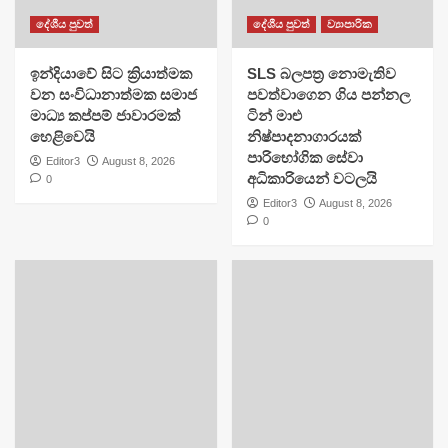
දේශීය පුවත්
දේශීය පුවත්
ව්‍යාපාරික
​ඉන්දියාවේ සිට ක්‍රියාත්මක
SLS බලපත්‍ර නොමැතිව
වන සංවිධානාත්මක සමාජ
පවත්වාගෙන ගිය පන්නල
මාධ්‍ය කප්පම් ජාවාරමක්
ටින් මාළු
හෙළිවෙයි
නිෂ්පාදනාගාරයක්
පාරිභෝගික සේවා
Editor3
August 8, 2026
අධිකාරියෙන් වටලයි
0
Editor3
August 8, 2026
0