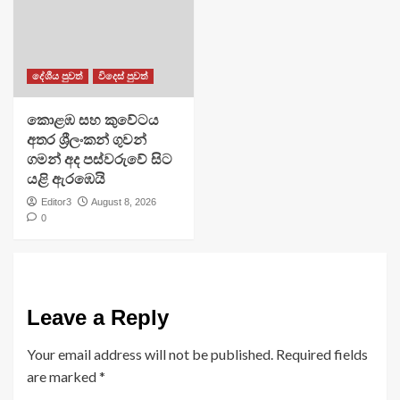
දේශීය පුවත්
විදෙස් පුවත්
​කොළඹ සහ කුවේටය
අතර ශ්‍රීලංකන් ගුවන්
ගමන් අද පස්වරුවේ සිට
යළි ඇරඹෙයි
Editor3
August 8, 2026
0
Leave a Reply
Your email address will not be published.
Required fields
are marked
*