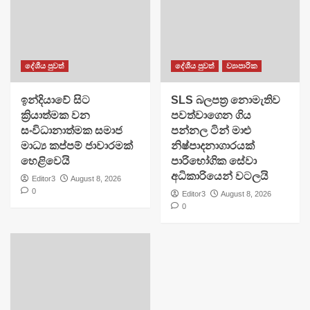
දේශීය පුවත්
දේශීය පුවත්
ව්‍යාපාරික
​ඉන්දියාවේ සිට
SLS බලපත්‍ර නොමැතිව
ක්‍රියාත්මක වන
පවත්වාගෙන ගිය
සංවිධානාත්මක සමාජ
පන්නල ටින් මාළු
මාධ්‍ය කප්පම් ජාවාරමක්
නිෂ්පාදනාගාරයක්
හෙළිවෙයි
පාරිභෝගික සේවා
අධිකාරියෙන් වටලයි
Editor3
August 8, 2026
0
Editor3
August 8, 2026
0