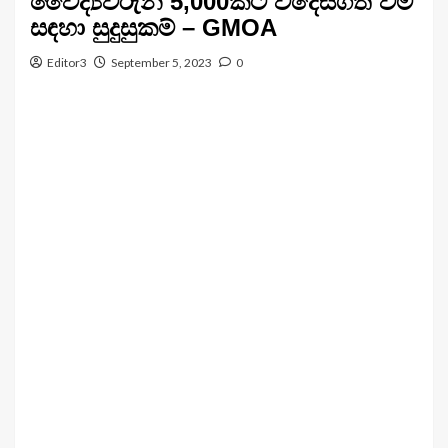
වෛද්‍යවරුන් 5,000කට විදෙස්ගත වීම
සඳහා සුදුසුකම් – GMOA
Editor3
September 5, 2023
0