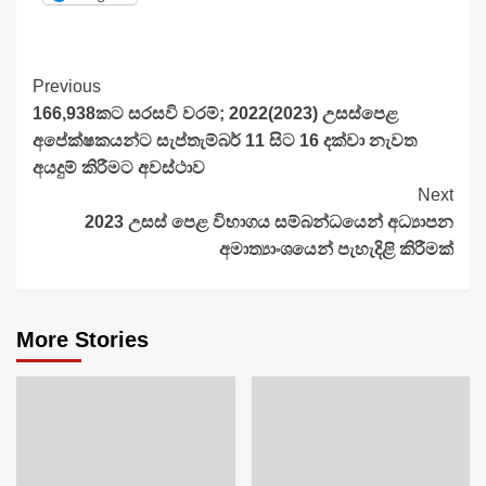
Continue
Previous
166,938කට සරසවි වරම්; 2022(2023) උසස්පෙළ
Reading
අපේක්ෂකයන්ට සැප්තැම්බර් 11 සිට 16 දක්වා නැවත
අයදුම් කිරීමට අවස්ථාව
Next
2023 උසස් පෙළ විභාගය සම්බන්ධයෙන් අධ්‍යාපන
අමාත්‍යාංශයෙන් පැහැදිළි කිරීමක්
More Stories