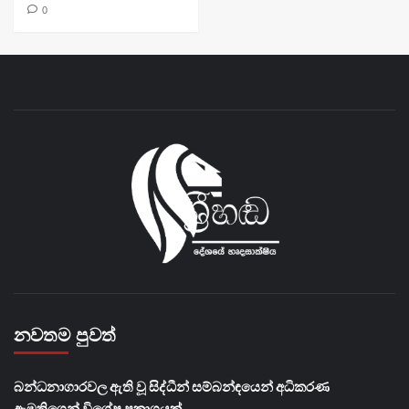
0
නවතම පුවත්
බන්ධනාගාරවල ඇති වූ සිද්ධීන් සම්බන්ඳයෙන් අධිකරණ
ඇමතිගෙන් විශේෂ ප්‍රකාශයක්