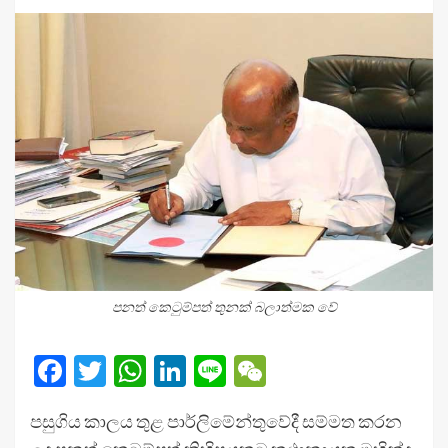
පනත් කෙටුම්පත් තුනක් බලාත්මක වේ
Facebook
Twitter
WhatsApp
LinkedIn
Line
WeChat
පසුගිය කාලය තුළ පාර්ලිමේන්තුවේදී සම්මත කරන