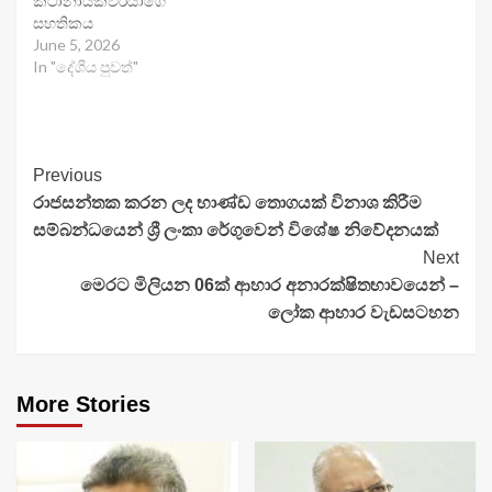
කථානායකවරයාගේ
සහතිකය
June 5, 2026
In "දේශීය පුවත්"
Continue
Previous
රාජසන්තක කරන ලද භාණ්ඩ තොගයක් විනාශ කිරීම
Reading
සම්බන්ධයෙන් ශ්‍රී ලංකා රේගුවෙන් විශේෂ නිවේදනයක්
Next
මෙරට මිලියන 06ක් ආහාර අනාරක්ෂිතභාවයෙන් –
ලෝක ආහාර වැඩසටහන
More Stories