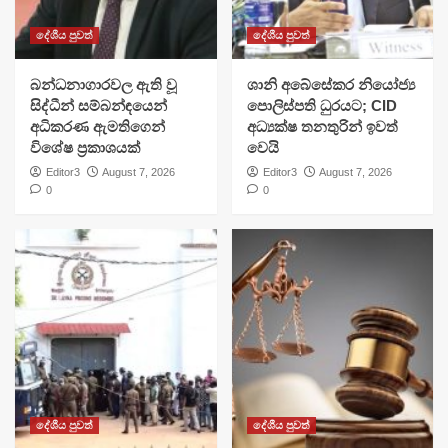
දේශීය පුවත්
දේශීය පුවත්
බන්ධනාගාරවල ඇති වූ
ශානි අබේසේකර නියෝජ්‍ය
සිද්ධීන් සම්බන්ඳයෙන්
පොලිස්පති ධුරයට; CID
අධිකරණ ඇමතිගෙන්
අධ්‍යක්ෂ තනතුරින් ඉවත්
විශේෂ ප්‍රකාශයක්
වෙයි
Editor3
August 7, 2026
Editor3
August 7, 2026
0
0
දේශීය පුවත්
දේශීය පුවත්