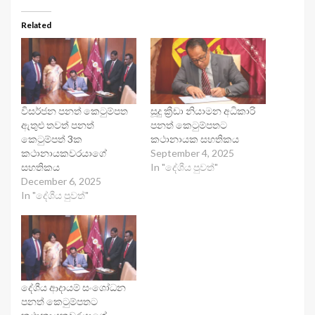
Related
විසර්ජන පනත් කෙටුම්පත
සූදු ක්‍රීඩා නියාමන අධිකාරි
ඇතුළු තවත් පනත්
පනත් කෙටුම්පතට
කෙටුම්පත් 3ක
කථානායක සහතිකය
කථානායකවරයාගේ
September 4, 2025
සහතිකය
In "දේශීය පුවත්"
December 6, 2025
In "දේශීය පුවත්"
දේශීය ආදායම් සංශෝධන
පනත් කෙටුම්පතට