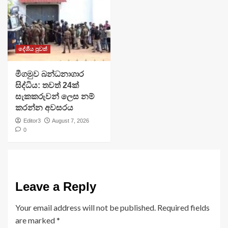
දේශීය පුවත්
මීගමුව බන්ධනාගාර
සිද්ධිය: තවත් 24ක්
සැකකරුවන් ලෙස නම්
කරන්න අවසරය
Editor3
August 7, 2026
0
Leave a Reply
Your email address will not be published.
Required fields
are marked
*