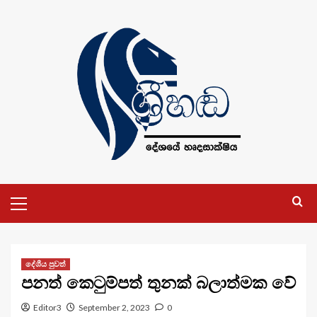
Skip
to
content
Primary
Menu
දේශීය පුවත්
පනත් කෙටුම්පත් තුනක් බලාත්මක වේ
Editor3
September 2, 2023
0