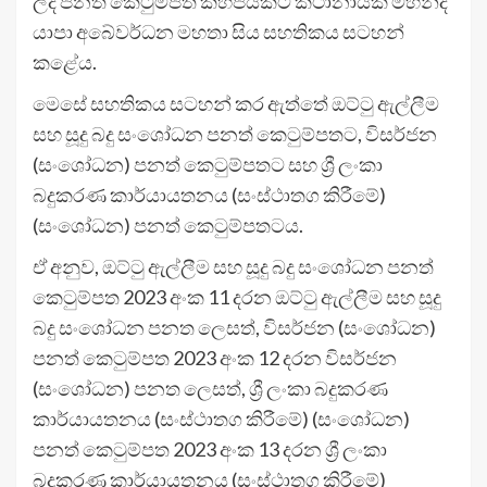
ලද පනත් කෙටුම්පත් කිහිපයකට කථානායක මහින්ද
යාපා අබේවර්ධන මහතා සිය සහතිකය සටහන්
කළේය.
මෙසේ සහතිකය සටහන් කර ඇත්තේ ඔට්ටු ඇල්ලීම
සහ සූදු බදු සංශෝධන පනත් කෙටුම්පතට, විසර්ජන
(සංශෝධන) පනත් කෙටුම්පතට සහ ශ්‍රී ලංකා
බදුකරණ කාර්යායතනය (සංස්ථාතග කිරීමේ)
(සංශෝධන) පනත් කෙටුම්පතටය.
ඒ අනුව, ඔට්ටු ඇල්ලීම සහ සූදු බදු සංශෝධන පනත්
කෙටුම්පත 2023 අංක 11 දරන ඔට්ටු ඇල්ලීම සහ සූදු
බදු සංශෝධන පනත ලෙසත්, විසර්ජන (සංශෝධන)
පනත් කෙටුම්පත 2023 අංක 12 දරන විසර්ජන
(සංශෝධන) පනත ලෙසත්, ශ්‍රී ලංකා බදුකරණ
කාර්යායතනය (සංස්ථාතග කිරීමේ) (සංශෝධන)
පනත් කෙටුම්පත 2023 අංක 13 දරන ශ්‍රී ලංකා
බදුකරණ කාර්යායතනය (සංස්ථාතග කිරීමේ)