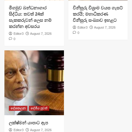
මීගමුව බන්ධනාගාර
විනිසුරු විශ්‍රාම වයස ගැසට්
සිද්ධිය: තවත් 24ක්
කරයි; මහාධිකරණ
සැකකරුවන් ලෙස නම්
විනිසුරු සංඛ්‍යාව ඉහළට
කරන්න අවසරය
Editor3
August 7, 2026
0
Editor3
August 7, 2026
0
දේශපාලන
දේශීය පුවත්
ලක්ෂ්මන් යාපාට ඇප
Editor3
August 7, 2026