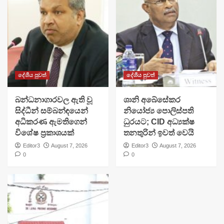
දේශීය පුවත්
දේශීය පුවත්
බන්ධනාගාරවල ඇති වූ
ශානි අබේසේකර
සිද්ධීන් සම්බන්ඳයෙන්
නියෝජ්‍ය පොලිස්පති
අධිකරණ ඇමතිගෙන්
ධුරයට; CID අධ්‍යක්ෂ
විශේෂ ප්‍රකාශයක්
තනතුරින් ඉවත් වෙයි
Editor3
August 7, 2026
Editor3
August 7, 2026
0
0