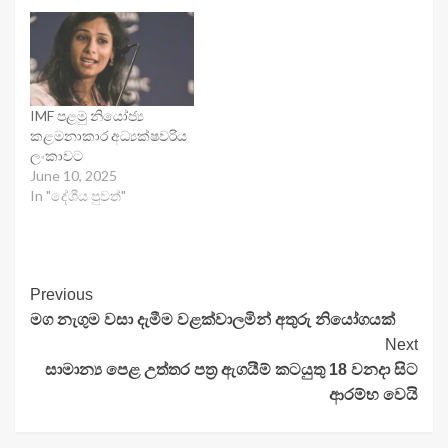
IMF පළමු නියෝජ්‍ය
කළමනාකාර අධ්‍යක්ෂවරිය
ලංකාවට
June 10, 2025
In "දේශීය පුවත්"
Continue
Previous
මග නැගුම වසා දැමීම වළක්වාලමින් අතුරු නියෝගයක්
Reading
Next
සාමාන්‍ය පෙළ උත්තර පත්‍ර ඇගයීම් කටයුතු 18 වනදා සිට
ආරම්භ වෙයි