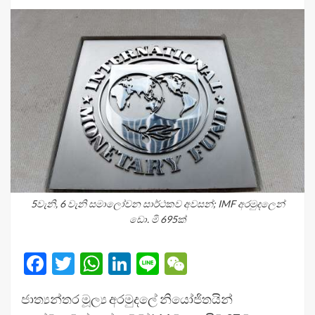
5වැනි, 6 වැනි සමාලෝචන සාර්ථකව අවසන්; IMF අරමුදලෙන්
ඩො. මි 695ක්
Facebook
Twitter
WhatsApp
LinkedIn
Line
WeChat
ජාත්‍යන්තර මූල්‍ය අරමුදලේ නියෝජිතයින්