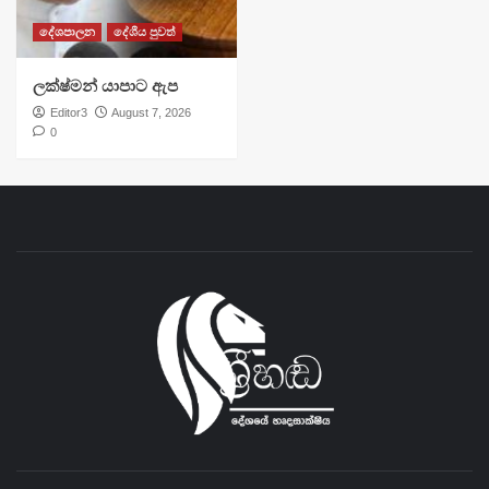
දේශපාලන
දේශීය පුවත්
ලක්ෂ්මන් යාපාට ඇප
Editor3
August 7, 2026
0