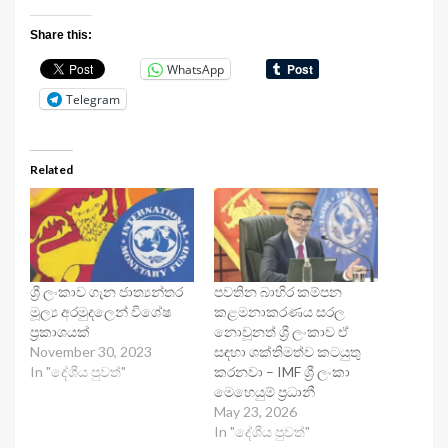
Share this:
WhatsApp
Telegram
Related
ශ්‍රී ලංකාව ගැන ජාත්‍යන්තර
පවතින බාහිර කම්පන
මූල්‍ය අරමුදලෙන් විශේෂ
කළමනාකරණය සරල
ප්‍රකාශයක්
නොවූනත් ශ්‍රී ලංකාව ඒ
November 30, 2023
සඳහා ශක්තිමත්ව කටයුතු
In "දේශීය පුවත්"
කරනවා – IMF ශ්‍රී ලංකා
මෙහෙයුම් ප්‍රධානී
May 23, 2026
In "දේශීය පුවත්"