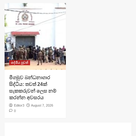
දේශීය පුවත්
මීගමුව බන්ධනාගාර
සිද්ධිය: තවත් 24ක්
සැකකරුවන් ලෙස නම්
කරන්න අවසරය
Editor3
August 7, 2026
0