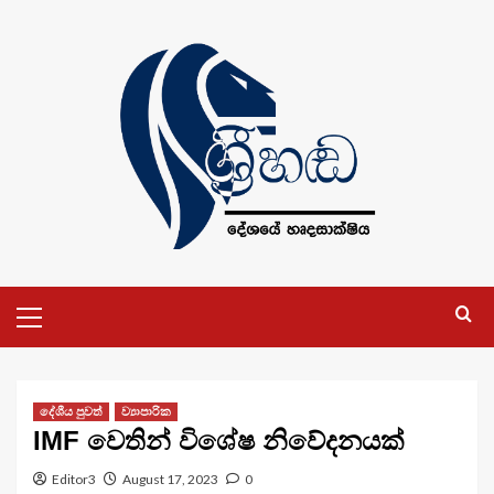
Skip
to
content
Primary
Menu
දේශීය පුවත්
ව්‍යාපාරික
IMF වෙතින් විශේෂ නිවේදනයක්
Editor3
August 17, 2023
0