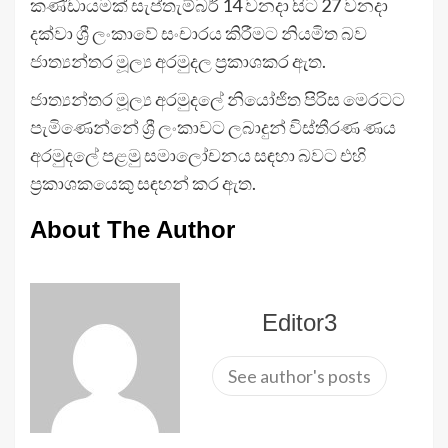
කණ්ඩායමක් සැප්තැම්බර් 14 වනදා සිට 27 වනදා
දක්වා ශ්‍රී ලංකාවේ සංචාරය කිරීමට නියමිත බව
ජාත්‍යන්තර මූල්‍ය අරමුදල ප්‍රකාශකර ඇත.
ජාත්‍යන්තර මූල්‍ය අරමුදලේ නියෝජිත පිරිස මෙරටට
පැමිණෙන්නේ ශ්‍රී ලංකාවට ලබාදුන් විස්තීරණ ණය
අරමුදලේ පළමු සමාලෝචනය සඳහා බවට එහි
ප්‍රකාශකයෙකු සඳහන් කර ඇත.
About The Author
Editor3
See author's posts