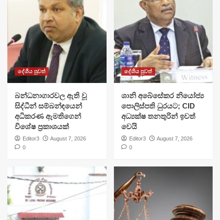
දේශීය පුවත්
දේශීය පුවත්
බන්ධනාගාරවල ඇති වූ
ශානි අබේසේකර නියෝජ්‍ය
සිද්ධීන් සම්බන්ඳයෙන්
පොලිස්පති ධුරයට; CID
අධිකරණ ඇමතිගෙන්
අධ්‍යක්ෂ තනතුරින් ඉවත්
විශේෂ ප්‍රකාශයක්
වෙයි
Editor3
August 7, 2026
Editor3
August 7, 2026
0
0