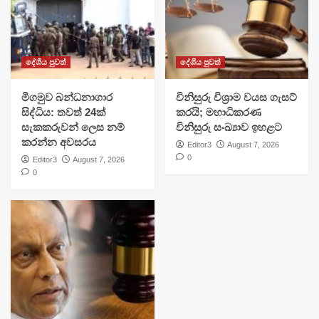
දේශීය පුවත්
දේශීය පුවත්
මීගමුව බන්ධනාගාර
විනිසුරු විශ්‍රාම වයස ගැසට්
සිද්ධිය: තවත් 24ක්
කරයි; මහාධිකරණ
සැකකරුවන් ලෙස නම්
විනිසුරු සංඛ්‍යාව ඉහළට
කරන්න අවසරය
Editor3
August 7, 2026
0
Editor3
August 7, 2026
0