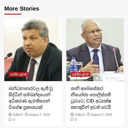
More Stories
දේශීය පුවත්
දේශීය පුවත්
බන්ධනාගාරවල ඇති වූ
ශානි අබේසේකර
සිද්ධීන් සම්බන්ඳයෙන්
නියෝජ්‍ය පොලිස්පති
අධිකරණ ඇමතිගෙන්
ධුරයට; CID අධ්‍යක්ෂ
විශේෂ ප්‍රකාශයක්
තනතුරින් ඉවත් වෙයි
Editor3
August 7, 2026
Editor3
August 7, 2026
0
0