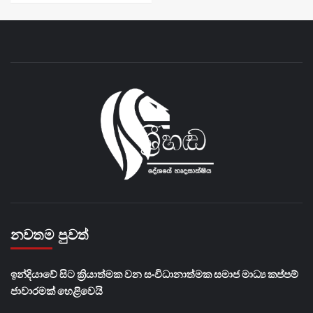
නවතම පුවත්
​ඉන්දියාවේ සිට ක්‍රියාත්මක වන සංවිධානාත්මක සමාජ මාධ්‍ය කප්පම්
ජාවාරමක් හෙළිවෙයි