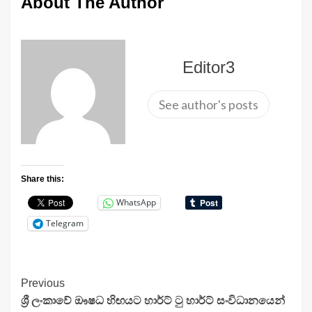
About The Author
Editor3
See author's posts
Share this:
WhatsApp
Telegram
Continue
Previous
ශ්‍රී ලංකාවේ ඖෂධ හිඟයට හාර්ට් ටු හාර්ට් සංවිධානයෙන්
Reading