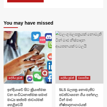
You may have missed
දේශීය පුවත්
දේශීය පුවත්
ව්‍යාපාරික
​ඉන්දියාවේ සිට ක්‍රියාත්මක
SLS බලපත්‍ර නොමැතිව
වන සංවිධානාත්මක සමාජ
පවත්වාගෙන ගිය පන්නල
මාධ්‍ය කප්පම් ජාවාරමක්
ටින් මාළු
හෙළිවෙයි
නිෂ්පාදනාගාරයක්