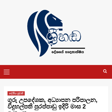
Skip
to
content
Primary
Menu
දේශීය පුවත්
ගුරු උපදේශක, අධ්‍යාපන පරිපාලන,
විදුහල්පති පුරප්පාඩු ඉදිරි මාස 2