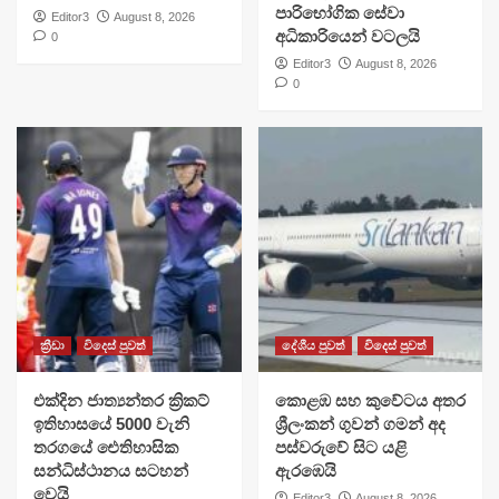
පාරිභෝගික සේවා
Editor3
August 8, 2026
අධිකාරියෙන් වටලයි
0
Editor3
August 8, 2026
0
ක්‍රීඩා
විදෙස් පුවත්
දේශීය පුවත්
විදෙස් පුවත්
එක්දින ජාත්‍යන්තර ක්‍රිකට්
​කොළඹ සහ කුවේටය අතර
ඉතිහාසයේ 5000 වැනි
ශ්‍රීලංකන් ගුවන් ගමන් අද
තරගයේ ඓතිහාසික
පස්වරුවේ සිට යළි
සන්ධිස්ථානය සටහන්
ඇරඹෙයි
වෙයි
Editor3
August 8, 2026