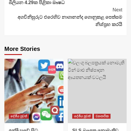
බිලියන 4.29ක පිළිකා ඖෂධ
Next
අගවිනිසුරුට එරෙහිව නාගානන්ද ගොනුකළ පෙත්සම
නිශ්ප්‍රභ කරයි
More Stories
දේශීය පුවත්
දේශීය පුවත්
ව්‍යාපාරික
​ඉන්දියාවේ සිට
SLS බලපත්‍ර නොමැතිව