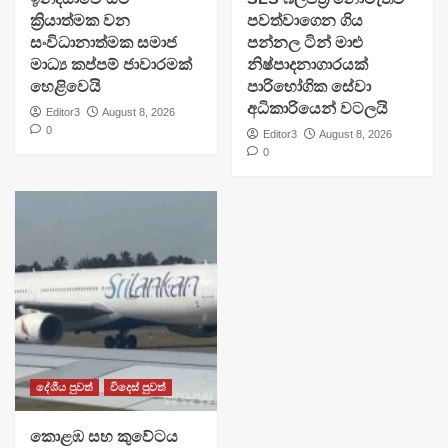
ක්‍රියාත්මක වන
පවත්වාගෙන ගිය
සංවිධානාත්මක සමාජ
පන්නල ටින් මාළු
මාධ්‍ය කප්පම් ජාවාරමක්
නිෂ්පාදනාගාරයක්
හෙළිවෙයි
පාරිභෝගික සේවා
අධිකාරියෙන් වටලයි
Editor3
August 8, 2026
0
Editor3
August 8, 2026
0
දේශීය පුවත්
විදෙස් පුවත්
​කොළඹ සහ කුවේටය