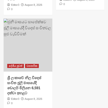
0
Editor3
August 8, 2026
0
දේශීය පුවත්
ව්‍යාපාරික
ශ්‍රී ලංකාවේ නිල විදෙස්
සංචිත ජූලි මාසයේදී
ඩොලර් මිලියන 6,591
දක්වා ඉහළට
Editor3
August 8, 2026
0