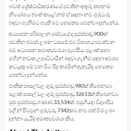
බවත් ශ්‍රේෂ්ඨාධිකරණයේ පවතින අතුරු තහනම්
නියෝගය ඉවත් කළේ නම් ඒ සඳහා නව ගුරුවරු
බඳවා ගැනීමට හැකි බව හෙතෙම පෙන්වා දුන්නේය.
අධ්‍යාපන පරිපාලන සේවයේ ද පුරප්පාඩු 900ක්
පවතින බවත්, ලබන වසරේ එම විභාගය පවත්වන
බව අධ්‍යාපන අමාත්‍යවරයා පැවසීය. පළාත් සභා
මගින් නවක උපාධිධාරින් බඳවා ගැනීම සඳහා අවශ්‍ය
කටයුතු මේ වන විට සිදු කරමින් ඇතැයිද හෙතෙම
පෙන්වා දුන්නේය.
ජාතික පාසල්වල ගුරු පුරප්පාඩු 980ක් තිබෙනවා.
පළාත් පාසල් වල ගුරු පුරප්පාඩු 32613ක් තිබෙනවා.
මුළු පුරප්පාඩු ගණණ 33,534ක්. පසුගියදා විද්‍යාපීඨ
වලින් පිටවුන් ගුරුවරු 7342කට නව පත් වීම් ලබා
දුන්නා යැයිද අමාත්‍යවරයා කීය.