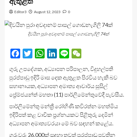
ඇතුළත
Editor3
August 12, 2023
0
දිවයින පුරා අවදානම් පාසල් ගොඩනැගිලි 74ක්
Facebook
Twitter
WhatsApp
LinkedIn
Line
WeChat
ගුරු උපදේශක, අධ්‍යාපන පරිපාලන, විදුහල්පති
පුරප්පාඩු ඉදිරි මාස දෙක ඇතුළත පිරවිය හැකි බව
සභානායක, අධ්‍යාපන අමාත්‍ය ආචාර්ය සුසිල්
ප්‍රේම්ජයන්ත් මහතා (11) පාර්ලිමේන්තුවේදී පැවසීය.
පාර්ලිමේන්තු මන්ත්‍රී රෝහිණී කවිරත්න මහත්මිය
ඉදිරිපත් කළ වාචික ප්‍රශ්නයකට පිළිතුරු දෙමින්
අධ්‍යාපන අමාත්‍යවරයා මේ බව සඳහන් කළේය.
ගුරුවරු 26,000ක් සඳහා තවත් පුරප්පාඩු පවතින