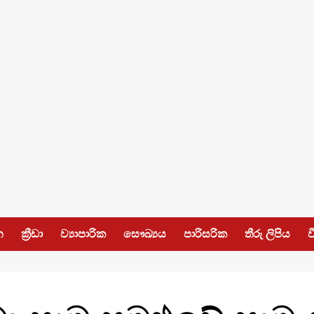
න
ක්‍රීඩා
ව්‍යාපාරික
සෞඛ්‍යය
පාරිසරික
තීරු ලිපිය
ව