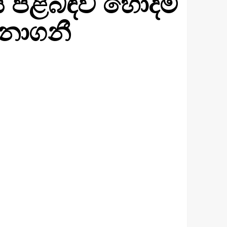
ය පිළිබඳව හොදම
ිනාගනී