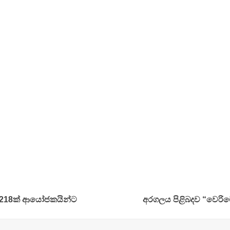
 218ක් ආයෝජකයින්ට
අරගලය පිළිබදව “වෙරි