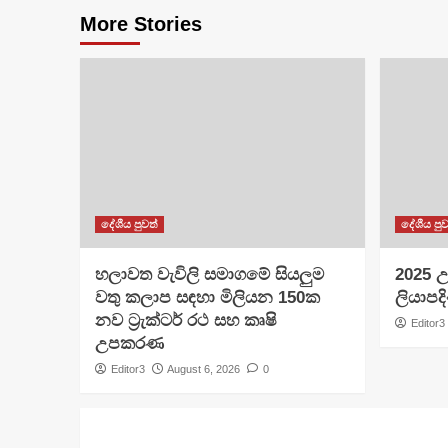
More Stories
දේශීය පුවත්
දේශීය පුව
හලාවත වැවිලි සමාගමේ සියලුම
​2025 උ
වතු කලාප සඳහා මිලියන 150ක
ලියාපදි
නව ට්‍රැක්ටර් රථ සහ කෘෂි
Editor3
උපකරණ
Editor3
August 6, 2026
0