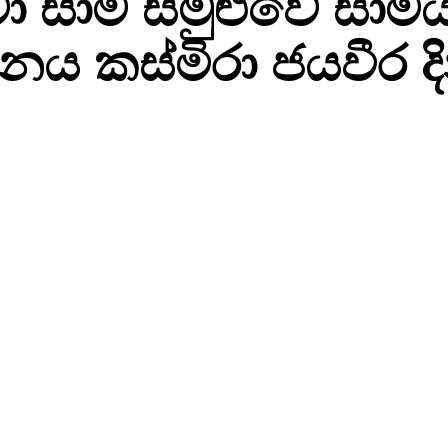
 සාම සමුළුවේ සාම
ය කස්මිරා ජයවීර ද