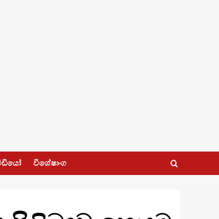
ීඩියෝ
විශේෂාංග