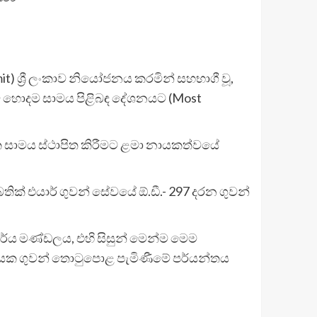
 ශ්‍රී ලංකාව නියෝජනය කරමින් සහභාගී වූ,
වේ හොදම සාමය පිළිබඳ දේශනයට (Most
ලෝක සාමය ස්ථාපිත කිරීමට ළමා නායකත්වයේ
 බතික් එයාර් ගුවන් සේවයේ ඕ.ඩී.- 297 දරන ගුවන්
ර්ය මණ්ඩලය, එහි සිසුන් මෙන්ම මෙම
නායක ගුවන් තොටුපොළ පැමිණීමේ පර්යන්තය