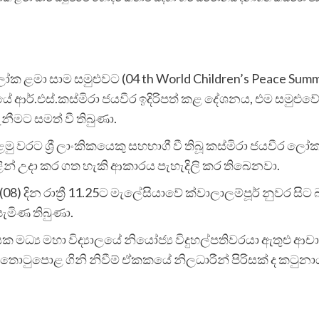
මා සාම සමුළුවට (04 th World Children’s Peace Summit)
ේ ආර්.එස්.කස්මිරා ජයවීර ඉදිරිපත් කළ දේශනය, එම සමුළු
නීමට සමත් වී තිබුණා.
මු වරට ශ්‍රී ලාංකිකයෙකු සහභාගී වී තිබූ කස්මිරා ජයවීර 
ළින් උදා කර ගත හැකි ආකාරය පැහැදිලි කර තිබෙනවා.
08) දින රාත්‍රී 11.25ට මැලේසියාවේ ක්වාලාලම්පූර් නුවර සිට
මිණ තිබුණා.
්‍ය මහා විද්‍යාලයේ නියෝජ්‍ය විදුහල්පතිවරයා ඇතුළු ආචා
තොටුපොළ ගිනි නිවීම් ඒකකයේ නිලධාරීන් පිරිසක් ද කටු