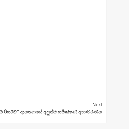
Next
ටේ රිසර්ච්” ආයතනයේ අලුත්ම සමීක්ෂණ අනාවරණය