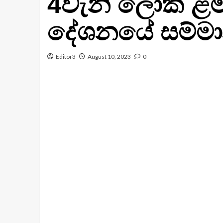
4වැනි ලෝක ළමා
දේශනයේ සම්මාන
Editor3
August 10, 2023
0