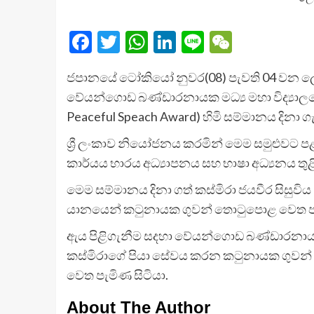
Facebook
Twitter
WhatsApp
LinkedIn
Line
WeChat
ජපානයේ ටෝකියෝ නුවර(08) පැවති 04 වන ලෝක ළ
වේයන්ගොඩ බණ්ඩාරනායක මධ්‍ය මහා විද්‍යාලය
Peaceful Speach Award) හිමි සම්මානය දිනා ගැ
ශ්‍රී ලංකාව නියෝජනය කරමින් මෙම සමුළුවට පළ
කාර්යය භාරය අධ්‍යාපනය සහ භාෂා අධ්‍යනය තු
මෙම සම්මානය දිනා ගත් කස්මිරා ජයවීර සිසුවිය (
යානයෙන් කටුනායක ගුවන් තොටුපොළ වෙත පැ
ඇය පිළිගැනීම සදහා වේයන්ගොඩ බණ්ඩාරනායක මධ
කස්මිරාගේ පියා සේවය කරන කටුනායක ගුවන් 
වෙත පැමිණ සිටියා.
About The Author