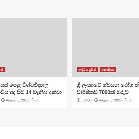
ත්
දේශීය පුවත්
සෞඛ්‍යය
සස් පෙළ විශ්වවිද්‍යාල
ශ්‍රී ලංකාවේ ශ්වසන රෝග න
ංචිය අද සිට 14 වැනිදා දක්වා
වාර්ෂිකව 7000ක් මරුට
August 6, 2026
0
Editor3
August 6, 2026
0