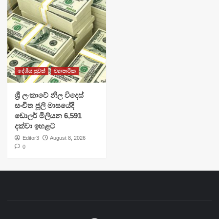
දේශීය පුවත්
ව්‍යාපාරික
ශ්‍රී ලංකාවේ නිල විදෙස්
සංචිත ජූලි මාසයේදී
ඩොලර් මිලියන 6,591
දක්වා ඉහළට
Editor3
August 8, 2026
0