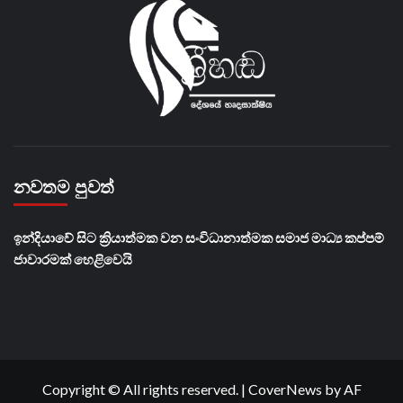
නවතම පුවත්
​ඉන්දියාවේ සිට ක්‍රියාත්මක වන සංවිධානාත්මක සමාජ මාධ්‍ය කප්පම්
ජාවාරමක් හෙළිවෙයි
Copyright © All rights reserved.
|
CoverNews
by AF