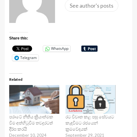
See author's posts
Share this:
WhatsApp
Telegram
Related
පරාටේ නීතිය ක්‍රියාත්මක
රට විවෘත කළ පසු සේවයට
වීම අත්හිටුවීම තවදුරටත්
කැඳවීමට රජයෙන්
දීර්ඝ කරයි
ක්‍රමවේදයක්
December 10, 2024
September 29, 2021