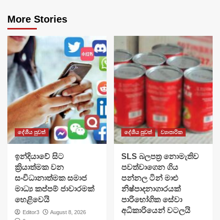
More Stories
දේශීය පුවත්
දේශීය පුවත්
ව්‍යාපාරික
​ඉන්දියාවේ සිට
SLS බලපත්‍ර නොමැතිව
ක්‍රියාත්මක වන
පවත්වාගෙන ගිය
සංවිධානාත්මක සමාජ
පන්නල ටින් මාළු
මාධ්‍ය කප්පම් ජාවාරමක්
නිෂ්පාදනාගාරයක්
හෙළිවෙයි
පාරිභෝගික සේවා
අධිකාරියෙන් වටලයි
Editor3
August 8, 2026