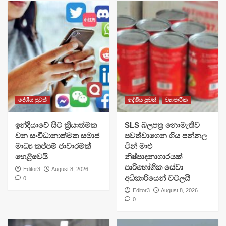
දේශීය පුවත්
දේශීය පුවත්
ව්‍යාපාරික
​ඉන්දියාවේ සිට ක්‍රියාත්මක
SLS බලපත්‍ර නොමැතිව
වන සංවිධානාත්මක සමාජ
පවත්වාගෙන ගිය පන්නල
මාධ්‍ය කප්පම් ජාවාරමක්
ටින් මාළු
හෙළිවෙයි
නිෂ්පාදනාගාරයක්
පාරිභෝගික සේවා
Editor3
August 8, 2026
අධිකාරියෙන් වටලයි
0
Editor3
August 8, 2026
0