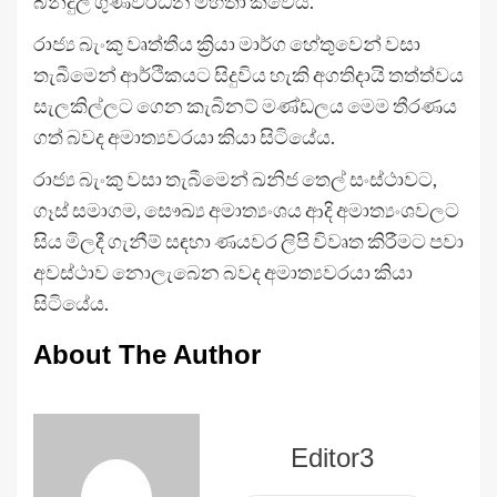
බන්දුල ගුණවර්ධන මහතා කීවේය.
රාජ්‍ය බැංකු වෘත්තීය ක්‍රියා මාර්ග හේතුවෙන් වසා
තැබීමෙන් ආර්ථිකයට සිදුවිය හැකි අගතිදායි තත්ත්වය
සැලකිල්ලට ගෙන කැබිනට් මණ්ඩලය මෙම තීරණය
ගත් බවද අමාත්‍යවරයා කියා සිටියේය.
රාජ්‍ය බැංකු වසා තැබීමෙන් ඛනිජ තෙල් සංස්ථාවට,
ගෑස් සමාගම, සෞඛ්‍ය අමාත්‍යංශය ආදි අමාත්‍යංශවලට
සිය මිලදී ගැනීම් සඳහා ණයවර ලිපි විවෘත කිරීමට පවා
අවස්ථාව නොලැබෙන බවද අමාත්‍යවරයා කියා
සිටියේය.
About The Author
Editor3