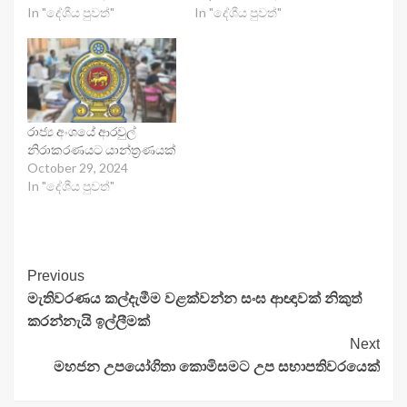
In "දේශීය පුවත්"
In "දේශීය පුවත්"
රාජ්‍ය අංශයේ ආරවුල්
නිරාකරණයට යාන්ත්‍රණයක්
October 29, 2024
In "දේශීය පුවත්"
Continue
Previous
මැතිවරණය කල්දැමීම වළක්වන්න සංඝ ආඥාවක් නිකුත්
Reading
කරන්නැයි ඉල්ලීමක්
Next
මහජන උපයෝගිතා කොමිසමට උප සභාපතිවරයෙක්