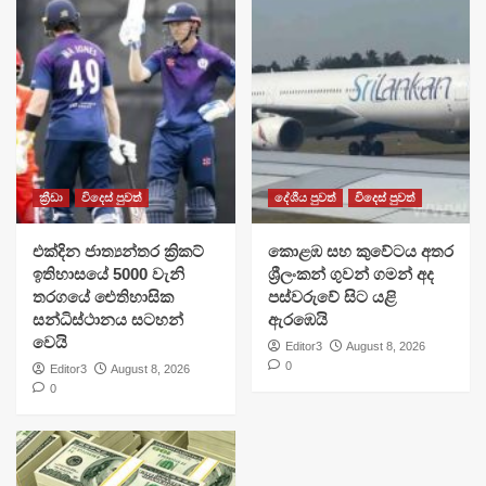
ක්‍රීඩා
විදෙස් පුවත්
දේශීය පුවත්
විදෙස් පුවත්
එක්දින ජාත්‍යන්තර ක්‍රිකට්
​කොළඹ සහ කුවේටය අතර
ඉතිහාසයේ 5000 වැනි
ශ්‍රීලංකන් ගුවන් ගමන් අද
තරගයේ ඓතිහාසික
පස්වරුවේ සිට යළි
සන්ධිස්ථානය සටහන්
ඇරඹෙයි
වෙයි
Editor3
August 8, 2026
0
Editor3
August 8, 2026
0