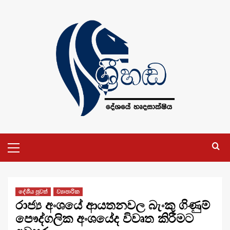
Skip
to
content
Primary
Menu
දේශීය පුවත්
ව්‍යාපාරික
රාජ්‍ය අංශයේ ආයතනවල බැංකු ගිණුම්
පෞද්ගලික අංශයේද විවෘත කිරීමට