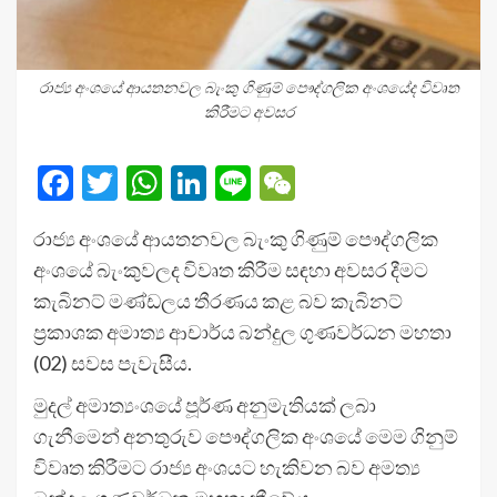
රාජ්‍ය අංශයේ ආයතනවල බැංකු ගිණුම් පෞද්ගලික අංශයේද විවෘත
කිරීමට අවසර
Facebook
Twitter
WhatsApp
LinkedIn
Line
WeChat
රාජ්‍ය අංශයේ ආයතනවල බැංකු ගිණුම් පෞද්ගලික
අංශයේ බැංකුවලද විවෘත කිරීම සඳහා අවසර දීමට
කැබිනට් මණ්ඩලය තීරණය කළ බව කැබිනට්
ප්‍රකාශක අමාත්‍ය ආචාර්ය බන්දුල ගුණවර්ධන මහතා
(02) සවස පැවැසීය.
මුදල් අමාත්‍යංශයේ පූර්ණ අනුමැතියක් ලබා
ගැනීමෙන් අනතුරුව පෞද්ගලික අංශයේ මෙම ගිනුම්
විවෘත කිරීමට රාජ්‍ය අංශයට හැකිවන බව අමත්‍ය