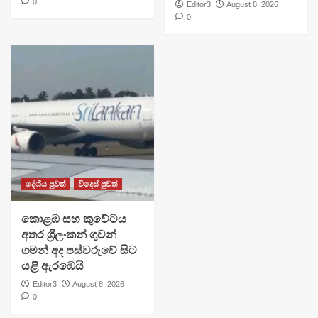
0
Editor3
August 8, 2026
0
දේශීය පුවත්
විදෙස් පුවත්
​කොළඹ සහ කුවේටය
අතර ශ්‍රීලංකන් ගුවන්
ගමන් අද පස්වරුවේ සිට
යළි ඇරඹෙයි
Editor3
August 8, 2026
0