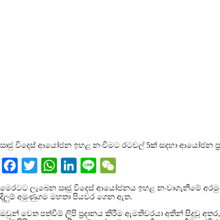
ඍජු විදෙස් ආයෝජන ඉහළ නංවීමට රටවල් 5ක් සදහා ආයෝජන ප්‍ර
Facebook
Twitter
WhatsApp
LinkedIn
Line
WeChat
මෙරටට ලැබෙන ඍජු විදෙස් ආයෝජනය ඉහළ නංවාගැනීමේ අරමුණින්
දිලුම් අමුණුගම මහතා පියවර ගෙන ඇත.
ඔවුන් වෙත පත්වීම් ලිපි ප්‍රදානය කිරීම ඇමතිවරයා අතින් සිදුවූ අත