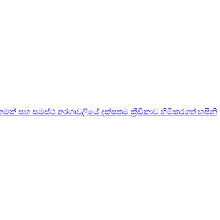
මක් සහ සමස්ථ තරගාවලියේ දක්ෂතම ක්‍රීඩිකාව හිමිකරගත් හෂිනි