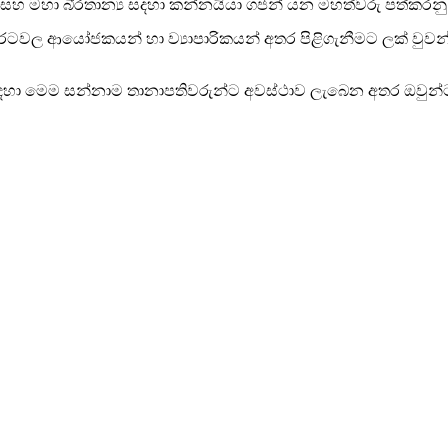
 සහ මහා බි්‍රතාන්‍ය සදහා කන්නයියා ගජන් යන මහත්වරු පත්කරනු ල
රටවල ආයෝජකයන් හා ව්‍යාපාරිකයන් අතර පිළිගැනීමට ලක් වුවන් බ
සඳහා මෙම සන්නාම තානාපතිවරුන්ට අවස්ථාව ලැබෙන අතර ඔවුන්