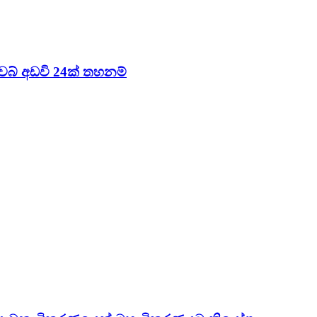
 වෙබ් අඩවි 24ක් තහනම්