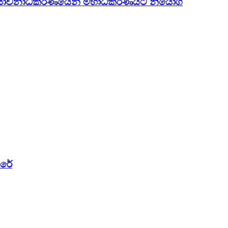
 අභියාචනාධිකරණයෙන් මහාධිකරණයට නියෝග
ෙරේ