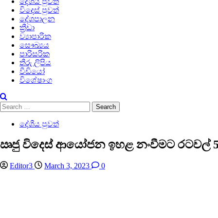
දේශීය පුවත්
විදෙස් පුවත්
දේශපාලන
ක්‍රීඩා
ව්‍යාපාරික
සෞඛ්‍යය
පාරිසරික
තීරු ලිපිය
වීඩියෝ
විශේෂාංග
Search
for:
දේශීය පුවත්
ඍජු විදෙස් ආයෝජන ඉහළ නංවීමට රටවල් 5
Editor3
March 3, 2023
0