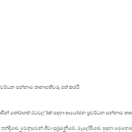
වර්ධන සන්නාම තානාපතිවරු පත් කරයි
 තෝරාගත් රටවල් 5ක් සදහා ආයෝජන ප්‍රවර්ධන සන්නාම තානාපති
ර, ඉන්දියාව වෙනුවෙන් ශිවා සුබ්‍රමනියම්, මැලේසියාව සදහා මෙහොමඩ්