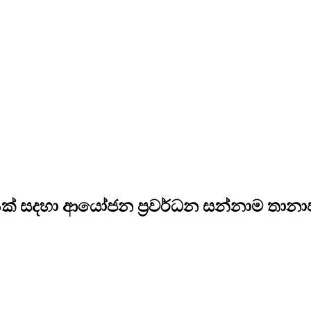
ක් සදහා ආයෝජන ප්‍රවර්ධන සන්නාම තානාප