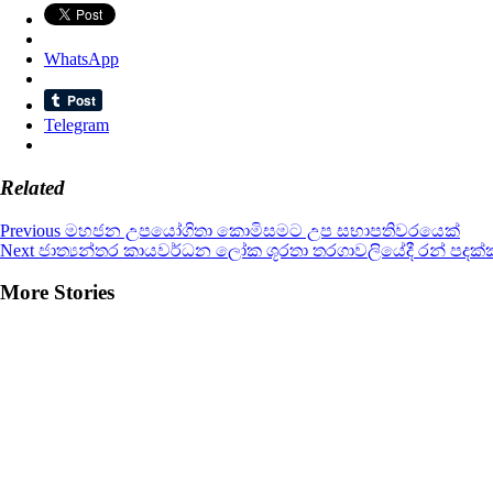
WhatsApp
Telegram
Related
Continue
Previous
මහජන උපයෝගිතා කොමිසමට උප සභාපතිවරයෙක්
Next
ජාත්‍යන්තර කායවර්ධන ලෝක ශූරතා තරගාවලියේදී රන් පදක්ක
Reading
More Stories