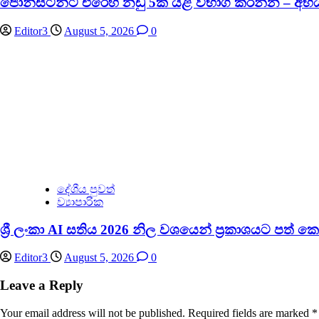
ජොන්ස්ටන්ට එරෙහි නඩු 5ක් යළි විභාග කරන්න –
Editor3
August 5, 2026
0
දේශීය පුවත්
ව්‍යාපාරික
ශ්‍රී ලංකා AI සතිය 2026 නිල වශයෙන් ප්‍රකාශයට පත් ක
Editor3
August 5, 2026
0
Leave a Reply
Your email address will not be published.
Required fields are marked
*