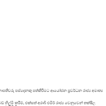
වරු පස්දෙනකු පත්කිරීමට ආයෝජන ප්‍රවර්ධන රාජ්‍ය අමාත්‍ය
 හිල්මි කරීම්, එක්සත් අරාබි එමීර් රාජ්‍ය වෙනුවෙන් තක්ෂිල