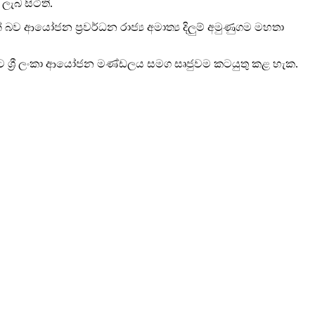
ැබ සිටිති.
ව ආයෝජන ප්‍රවර්ධන රාජ්‍ය අමාත්‍ය දිලුම් අමුණුගම මහතා
ට ශ්‍රී ලංකා ආයෝජන මණ්ඩලය සමග සෘජුවම කටයුතු කළ හැක.