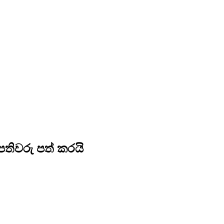
තිවරු පත් කරයි