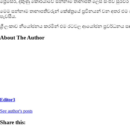
ප්‍රේමසිරි, දකුණු කොරියාවේ සන්නාම තානාපති ලෙස සංජීව සුරවීර
මෙම සන්නාම තානාපතිවරුන් කේෂ්ත්‍රයේ ප්‍රවීනයන් වන අතර එම 
පැවසීය.
ශ්‍රී ලංකාව නියෝජනය කරමින් එම රටවල ආයෝජන ප්‍රවර්ධනය 
About The Author
Editor3
See author's posts
Share this: