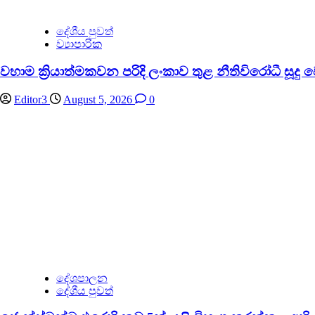
දේශීය පුවත්
ව්‍යාපාරික
වහාම ක්‍රියාත්මකවන පරිදි ලංකාව තුළ නීතිවිරෝධී සූදු
Editor3
August 5, 2026
0
දේශපාලන
දේශීය පුවත්