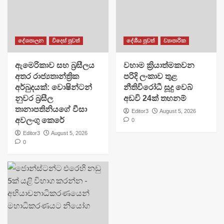
දේශපාලන
විදෙස් පුවත්
දේශීය පුවත්
ව්‍යාපාරික
ඇමෙරිකාව සහ බ්‍රසීලය
වහාම ක්‍රියාත්මකවන
අතර රාජ්‍යතාන්ත්‍රික
පරිදි ලංකාව තුළ
අර්බුදයක්: වොෂින්ටන්
නීතිවිරෝධී සූදු වෙබ්
නුවර බ්‍රසීල
අඩවි 24ක් තහනම්
තානාපතිනියගේ වීසා
Editor3
August 5, 2026
අවලංගු කෙරේ
0
Editor3
August 5, 2026
0