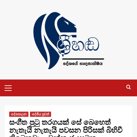
Skip
to
content
Primary
Menu
දේශපාලන
දේශීය පුවත්
සංගීත පුටු තරගයක් සේ බෙහෙත්
නැතැයි නැතැයි පවසන පිරිසක් බිහිවී