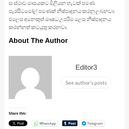
සංස්ථාව මාසයකට මිලියන හැටක් පමණ
පැරසිටමෝල් පමණක් නිෂ්පාදනය කරනු ලබනවා.
එලෙස අනෙකුත් ඖෂධ උපරිම ලෙස නිෂ්පාදනය
කරන්නත් කටයුතු කරනවා.
About The Author
Editor3
See author's posts
Share this:
WhatsApp
Telegram