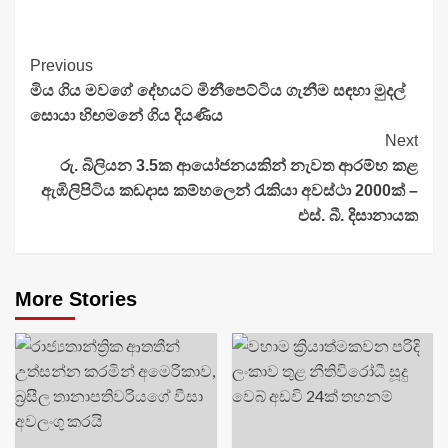
Continue
Previous
මිය ගිය මවගේ දේහයට මිනීපෙට්ටිය ගැනීම සඳහා මුදල්
Reading
සොයා හිඟමනේ ගිය දියණිය
Next
රු. බිලියන 3.5ක ආයෝජනයකින් නැවත ආරම්භ කළ
ඇඹිලිපිටිය කඩදාස කම්හලෙන් රැකියා අවස්ථා 2000ක් –
එස්. බී. දිසානායක
More Stories