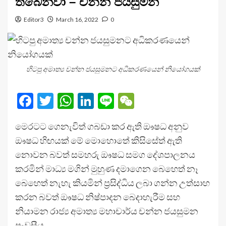
තිබෙනවා – චන්න ජයසුමන
Editor3
March 16, 2022
0
හිටපු අමාත්‍ය චන්න ජයසුමනට අධිකරණයෙන් නියෝගයක්
Facebook
Twitter
WhatsApp
LinkedIn
Line
WeChat
මෙරටට ගෙනැවිත් ගබඩා කර ඇති ඖෂධ අනුව
ඖෂධ හිඟයක් මේ මොහොතේ කිසිසේත් ඇති
නොවන බවත් සමහරු ඖෂධ සමග දේශපාලනය
කරමින් මාධ්‍ය මගින් මුහුණ දමාගෙන බෙහෙත් නෑ
බෙහෙත් නැහැ කියමින් ප්‍රසිද්ධිය ලබා ගන්න උත්සාහ
කරන බවත් ඖෂධ නිෂ්පාදන බෙදාහැරීම සහ
නියාමන රාජ්‍ය අමාත්‍ය මහාචාර්ය චන්න ජයසුමන
පැවසීය.