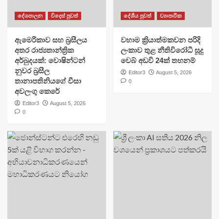
දේශපාලන
විදෙස් පුවත්
දේශීය පුවත්
ව්‍යාපාරික
ඇමෙරිකාව සහ බ්‍රසීලය
වහාම ක්‍රියාත්මකවන පරිදි
අතර රාජ්‍යතාන්ත්‍රික
ලංකාව තුළ නීතිවිරෝධී සූදු
අර්බුදයක්: වොෂින්ටන්
වෙබ් අඩවි 24ක් තහනම්
නුවර බ්‍රසීල
Editor3
August 5, 2026
තානාපතිනියගේ වීසා
0
අවලංගු කෙරේ
Editor3
August 5, 2026
0