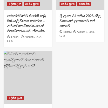
දේශපාලන
දේශීය පුවත්
දේශීය පුවත්
ව්‍යාපාරික
ජොන්ස්ටන්ට එරෙහි නඩු
ශ්‍රී ලංකා AI සතිය 2026 නිල
5ක් යළි විභාග කරන්න –
වශයෙන් ප්‍රකාශයට පත්
අභියාචනාධිකරණයෙන්
කෙරේ
මහාධිකරණයට නියෝග
Editor3
August 5, 2026
0
Editor3
August 5, 2026
0
දේශීය පුවත්