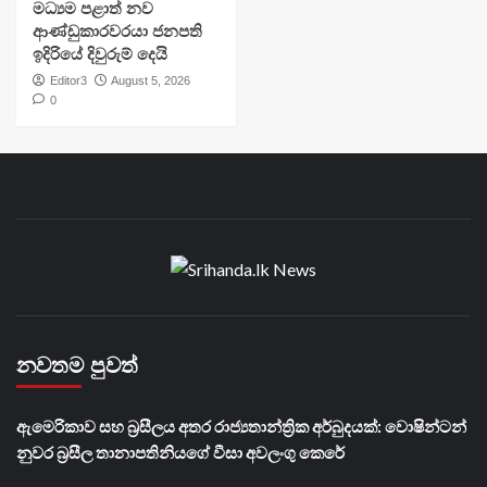
මධ්‍යම පළාත් නව
ආණ්ඩුකාරවරයා ජනපති
ඉදිරියේ දිවුරුම් දෙයි
Editor3
August 5, 2026
0
නවතම පුවත්
ඇමෙරිකාව සහ බ්‍රසීලය අතර රාජ්‍යතාන්ත්‍රික අර්බුදයක්: වොෂින්ටන්
නුවර බ්‍රසීල තානාපතිනියගේ වීසා අවලංගු කෙරේ