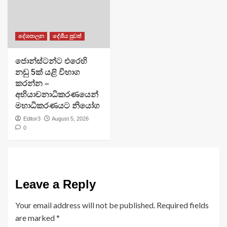
දේශපාලන
දේශීය පුවත්
ජොන්ස්ටන්ට එරෙහි
නඩු 5ක් යළි විභාග
කරන්න –
අභියාචනාධිකරණයෙන්
මහාධිකරණයට නියෝග
Editor3
August 5, 2026
0
Leave a Reply
Your email address will not be published.
Required fields
are marked
*