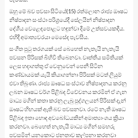
ඔහු මේ බව පවසා සිටියේ(15) රත්මලාන රාජ්‍ය ඖෂධ
නිෂ්පාදන සංස්ථා පරිශ්‍රයේදී සේලයින් නිෂ්පාදන
දේශීය වෙළෙඳපොළට හඳුන්වා දීමේ උත්සවයකදීය.
එහිදී අමාත්‍යවරයා මෙසේද පැවසීය.
සංගීත පුටු තරගයක් සේ බෙහෙත් නැතැයි නැතැයි
පවසන පිරිසක් බිහිවී තිබෙනවා. වෘත්තීය සමිතියක්
ලෙස හදාගත්තු ඒ වෙනුවෙන් පෙනී සිටින
කණ්ඩායමක් යැයි කියාගන්නා පිරිසක් මටත් ලියුම්
එවා තිබුණා. රාජ්‍ය ඖෂධ සංස්ථාව නිෂ්පාදනය කරනු
ලබන ඖෂධ වර්ග පිළිබඳ විවේචනය කරමින් ඒ ගැන
මාධ්‍ය මගින් කතා කරනු ලැබු පුද්ගලයන් පිරිසක් දැන්
ඖෂධ හිඟයක් ඇති බව පවසනවා. රටේ නැති ඖෂධ
පිළිබඳ ඉතා හොඳ අවබෝධයකින් අමාත්‍යාංශය ක්‍රියා
කරනවා. බෙහෙත් නැතැයි මාධ්‍ය මගින් සමහරු
පවසමින් යනකොට ජනතාව කල්පනා කරනවා