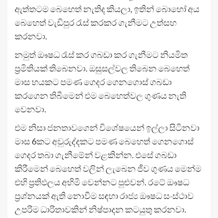
ඇත්තටම බෙහෙත් නැතිද කියලා, ඉතින් බොහෝ අය
බෙහෙත් වැඩිපුර රැස් කරකර ගැනීමට උත්සහ
කරනවා.
නමුත් ඖෂධ රැස් කර ගබඩා කර ගැනීමට නියමිත
ප්‍රමිතියක් තිබෙනවා. ඔසුසල්වල තිබෙන බෙහෙත්
මාස හයකට පමණ ගෙදර ගෙනගොස් ගබඩා
කරගෙන තිබීමෙන් එම බෙහෙත්වල ගුණය නැති
වෙනවා.
එම නිසා ජනතාවගෙන් විශේෂයෙන් ඉල්ලා සිටිනවා
මාස 6කට අවුරුද්දකට පමණ බෙහෙත් ගෙනගොස්
ගෙදර තබා ගැනීමේන් වළකින්න. එසේ ගබඩා
කිරීමෙන් බෙහෙත් වලින් ලැබෙන ජීව ගුණය මෙන්ම
එහි ප්‍රතිඵලය අහිමි වෙන්නට පුළුවන්. රටේ ඖෂධ
ප්‍රශ්නයක් ඇති නොවීම සඳහා රාජ්‍ය ඖෂධ සංස්ථාව
උපරිම ධාරිතාවකින් නිෂ්පාදන කටයුතු කරනවා.