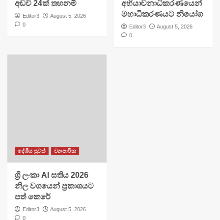
අඩවි 24ක් තහනම්
අභියාචනාධිකරණයෙන්
මහාධිකරණයට නියෝග
Editor3
August 5, 2026
0
Editor3
August 5, 2026
0
දේශීය පුවත්
ව්‍යාපාරික
ශ්‍රී ලංකා AI සතිය 2026
නිල වශයෙන් ප්‍රකාශයට
පත් කෙරේ
Editor3
August 5, 2026
0