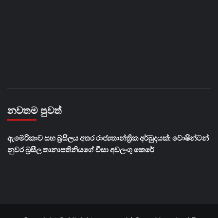
නවතම පුවත්
ඇමෙරිකාව සහ බ්‍රසීලය අතර රාජ්‍යතාන්ත්‍රික අර්බුදයක්: වොෂින්ටන්
නුවර බ්‍රසීල තානාපතිනියගේ වීසා අවලංගු කෙරේ