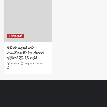
දේශීය පුවත්
මධ්‍යම පළාත් නව
ආණ්ඩුකාරවරයා ජනපති
ඉදිරියේ දිවුරුම් දෙයි
Editor3
August 5, 2026
0