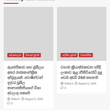
දේශපාලන
විදෙස් පුවත්
දේශීය පුවත්
ව්‍යාපාරික
ඇමෙරිකාව සහ බ්‍රසීලය
වහාම ක්‍රියාත්මකවන පරිදි
අතර රාජ්‍යතාන්ත්‍රික
ලංකාව තුළ නීතිවිරෝධී සූදු
අර්බුදයක්: වොෂින්ටන්
වෙබ් අඩවි 24ක් තහනම්
නුවර බ්‍රසීල
Editor3
August 5, 2026
තානාපතිනියගේ වීසා
0
අවලංගු කෙරේ
Editor3
August 5, 2026
0