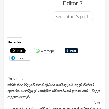
Editor 7
See author's posts
Share this:
WhatsApp
Telegram
Continue
Previous
සමගි ජන බලවේගයේ ප්‍රධාන කාර්‍යාලයට කුණු බිත්තර
Reading
ප්‍රහාරය නොදියුණු ගෝත්‍රික ස්වභාවයේ ප්‍රහාරයක් – ඩලස්
අලහප්පෙරුම
Next