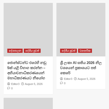
දේශපාලන
දේශීය පුවත්
දේශීය පුවත්
ව්‍යාපාරික
ජොන්ස්ටන්ට එරෙහි නඩු
ශ්‍රී ලංකා AI සතිය 2026 නිල
5ක් යළි විභාග කරන්න –
වශයෙන් ප්‍රකාශයට පත්
අභියාචනාධිකරණයෙන්
කෙරේ
මහාධිකරණයට නියෝග
Editor3
August 5, 2026
0
Editor3
August 5, 2026
0