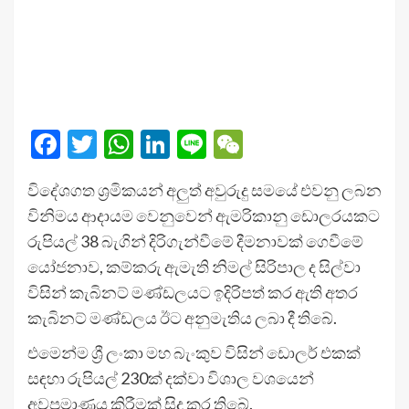
Facebook
Twitter
WhatsApp
LinkedIn
Line
WeChat
විදේශගත ශ්‍රමිකයන් අලුත් අවුරුදු සමයේ එවනු ලබන
විනිමය ආදායම වෙනුවෙන් ඇමරිකානු ඩොලරයකට
රුපියල් 38 බැගින් දිරිගැන්වීමේ දීමනාවක් ගෙවීමේ
යෝජනාව, කම්කරු ඇමැති නිමල් සිරිපාල ද සිල්වා
විසින් කැබිනට් මණ්ඩලයට ඉදිරිපත් කර ඇති අතර
කැබිනට් මණ්ඩලය ඊට අනුමැතිය ලබා දී තිබේ.
එමෙන්ම ශ්‍රී ලංකා මහ බැංකුව විසින් ඩොලර් එකක්
සඳහා රුපියල් 230ක් දක්වා විශාල වශයෙන්
අවප්‍රමාණය කිරීමක් සිදු කර තිබේ.