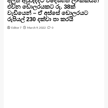
අලුත් අවුරුද්දට විදේශගත ලාංකිකයන්
එවන ඩොලරයකට රු. 38ක්
වැඩියෙන් – ඒ අස්සේ ඩොලරයට
රුපියල් 230 දක්වා පා කරයි
Editor 7
March 9, 2022
0