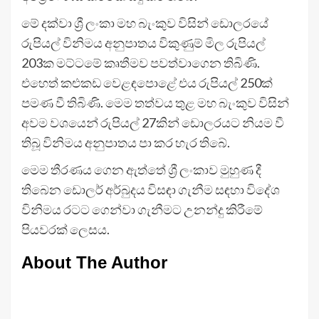
මේ දක්වා ශ්‍රී ලංකා මහ බැංකුව විසින් ඩොලරයේ
රුපියල් විනිමය අනුපාතය විකුණුම් මිල රුපියල්
203ක මට්ටමේ කෘතීමව පවත්වාගෙන තිබිණි.
එහෙත් කළුකඩ වෙළඳපොළේ එය රුපියල් 250ක්
පමණ වී තිබිණි. මෙම තත්වය තුළ මහ බැංකුව විසින්
අවම වශයෙන් රුපියල් 27කින් ඩොලරයට නියම වී
තිබූ විනිමය අනුපාතය පා කර හැර තිබේ.
මෙම තීරණය ගෙන ඇත්තේ ශ්‍රී ලංකාව මුහුණ දී
තිබෙන ඩොලර් අර්බුදය විසඳා ගැනීම සඳහා විදේශ
විනිමය රටට ගෙන්වා ගැනීමට උනන්දු කිරීමේ
පියවරක් ලෙසය.
About The Author