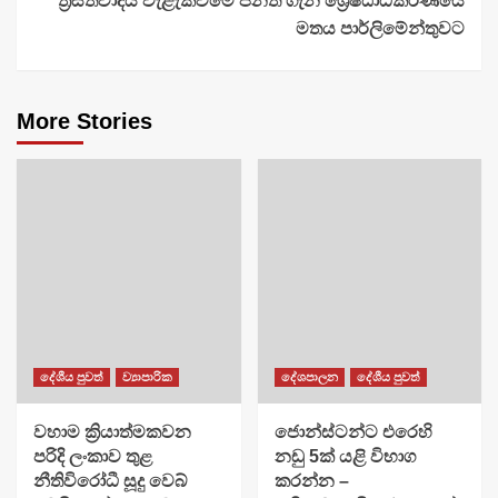
ත්‍රස්තවාදය වැළැක්වීමේ පනත ගැන ශ්‍රේෂ්ඨාධිකරණයේ
මතය පාර්ලිමේන්තුවට
More Stories
දේශීය පුවත්
ව්‍යාපාරික
දේශපාලන
දේශීය පුවත්
වහාම ක්‍රියාත්මකවන
ජොන්ස්ටන්ට එරෙහි
පරිදි ලංකාව තුළ
නඩු 5ක් යළි විභාග
නීතිවිරෝධී සූදු වෙබ්
කරන්න –