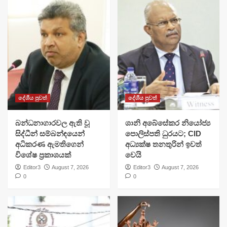
දේශීය පුවත්
දේශීය පුවත්
බන්ධනාගාරවල ඇති වූ
ශානි අබේසේකර නියෝජ්‍ය
සිද්ධීන් සම්බන්ඳයෙන්
පොලිස්පති ධුරයට; CID
අධිකරණ ඇමතිගෙන්
අධ්‍යක්ෂ තනතුරින් ඉවත්
විශේෂ ප්‍රකාශයක්
වෙයි
Editor3
August 7, 2026
Editor3
August 7, 2026
0
0