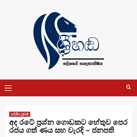
Skip
to
content
Primary
Menu
දේශීය පුවත්
අද රටේ ප්‍රශ්න ගොඩකට හේතුව පෙර
රජය ගත් ණය සහ වැරදි – ජනපති