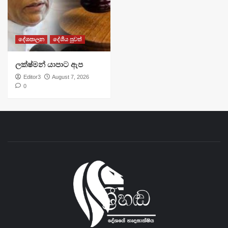
දේශපාලන
දේශීය පුවත්
ලක්ෂ්මන් යාපාට ඇප
Editor3
August 7, 2026
0