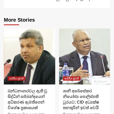
More Stories
දේශීය පුවත්
දේශීය පුවත්
බන්ධනාගාරවල ඇති වූ
ශානි අබේසේකර
සිද්ධීන් සම්බන්ඳයෙන්
නියෝජ්‍ය පොලිස්පති
අධිකරණ ඇමතිගෙන්
ධුරයට; CID අධ්‍යක්ෂ
විශේෂ ප්‍රකාශයක්
තනතුරින් ඉවත් වෙයි