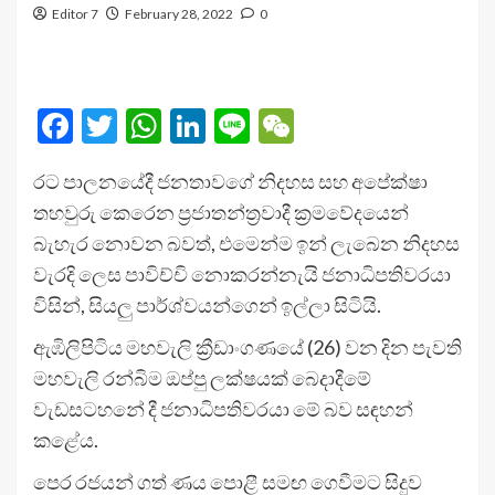
Editor 7
February 28, 2022
0
Facebook
Twitter
WhatsApp
LinkedIn
Line
WeChat
රට පාලනයේදී ජනතාවගේ නිදහස සහ අපේක්ෂා
තහවුරු කෙරෙන ප්‍රජාතන්ත්‍රවාදී ක්‍රමවේදයෙන්
බැහැර නොවන බවත්, එමෙන්ම ඉන් ලැබෙන නිදහස
වැරදි ලෙස පාවිච්චි නොකරන්නැයි ජනාධිපතිවරයා
විසින්, සියලු පාර්ශ්වයන්ගෙන් ඉල්ලා සිටියි.
ඇඹිලිපිටිය මහවැලි ක්‍රීඩාංගණයේ (26) වන දින පැවති
මහවැලි රන්බිම ඔප්පු ලක්ෂයක් බෙදාදීමේ
වැඩසටහනේ දී ජනාධිපතිවරයා මේ බව සඳහන්
කළේය.
පෙර රජයන් ගත් ණය පොළී සමඟ ගෙවීමට සිදුව