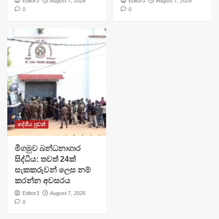
Editor3
August 7, 2026
Editor3
August 7, 2026
0
0
දේශීය පුවත්
මීගමුව බන්ධනාගාර
සිද්ධිය: තවත් 24ක්
සැකකරුවන් ලෙස නම්
කරන්න අවසරය
Editor3
August 7, 2026
0