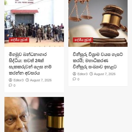
දේශීය පුවත්
දේශීය පුවත්
මීගමුව බන්ධනාගාර
විනිසුරු විශ්‍රාම වයස ගැසට්
සිද්ධිය: තවත් 24ක්
කරයි; මහාධිකරණ
සැකකරුවන් ලෙස නම්
විනිසුරු සංඛ්‍යාව ඉහළට
කරන්න අවසරය
Editor3
August 7, 2026
0
Editor3
August 7, 2026
0