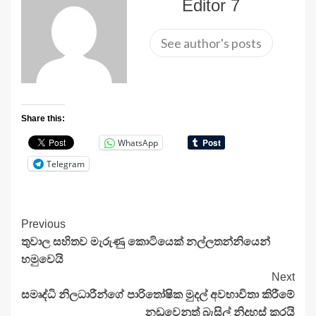
Editor 7
See author's posts
Share this:
WhatsApp
Telegram
Continue
Previous
තුවාල සහිතව මැරුණු කොටියෙක් නල්ලතන්නියෙන්
Reading
හමුවෙයි
Next
සමෘද්ධි නිලධාරීන්ගේ පාරිතෝෂික මුදල් අවභාවිතා කිරීමේ
නඩුවෙනුත් බැසිල් නිදහස් කරයි