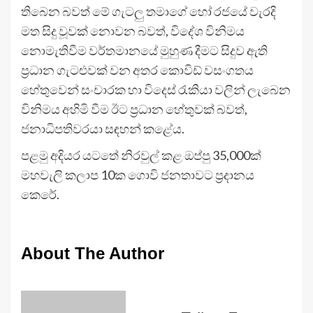
තිබෙන බවත් මේ ගැටලු තමාගේ හෝ රජයේ වැරදි
මත සිදු වූවක් නොවන බවත්, විදේශ විනිමය
නොමැතිවීම වර්තමානයේ මුහුණ දීමට සිදුව ඇති
ප්‍රධාන ගැටළුවක් වන අතර කොවිඩ් වසංගතය
හේතුවෙන් සංචාරක හා විදෙස් රැකියා වලින් ලැබෙන
විනිමය අහිමි වීම ඊට ප්‍රධාන හේතුවක් බවත්,
ජනාධිපතිවරයා සඳහන් කළේය.
පළමු අදියර යටතේ නිරවුල් කළ ඔප්පු 35,000ක්
මහවැලි කලාප 10ක ගොවි ජනතාවට ප්‍රදානය
කෙරේ.
About The Author