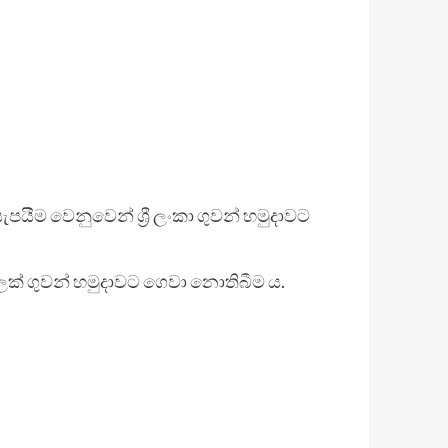
ැපයීම වෙනුවෙන් ශ්‍රී ලංකා ගුවන් හමුදාවට
ලක් ගුවන් හමුදාවට ගෙවා නොතිබීම ය.