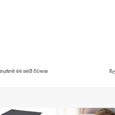
 නැත්නම් මම තමයි විවාහක
මි