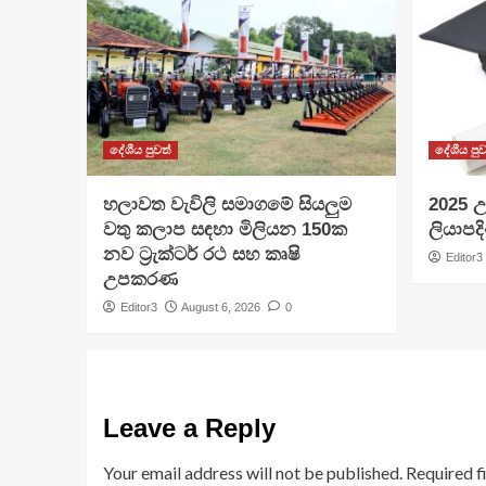
දේශීය පුවත්
දේශීය පුව
හලාවත වැවිලි සමාගමේ සියලුම
​2025 උ
වතු කලාප සඳහා මිලියන 150ක
ලියාපදි
නව ට්‍රැක්ටර් රථ සහ කෘෂි
Editor3
උපකරණ
Editor3
August 6, 2026
0
Leave a Reply
Your email address will not be published.
Required f