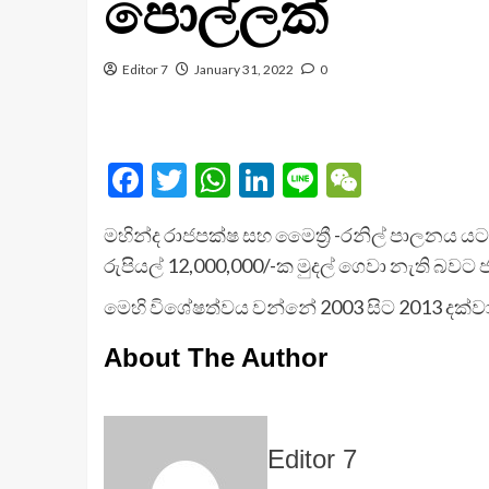
පොල්ලක්
Editor 7
January 31, 2022
0
Facebook
Twitter
WhatsApp
LinkedIn
Line
WeChat
මහින්ද රාජපක්ෂ සහ මෛත්‍රී -රනිල් පාලනය යටතේ
රුපියල් 12,000,000/-ක මුදල් ගෙවා නැති බව
මෙහි විශේෂත්වය වන්නේ 2003 සිට 2013 දක්වා
About The Author
Editor 7