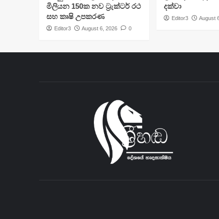
මිලියන 150ක නව ට්‍රැක්ටර් රථ
දක්වා
සහ කෘෂි උපකරණ
Editor3
August 
Editor3
August 6, 2026
0