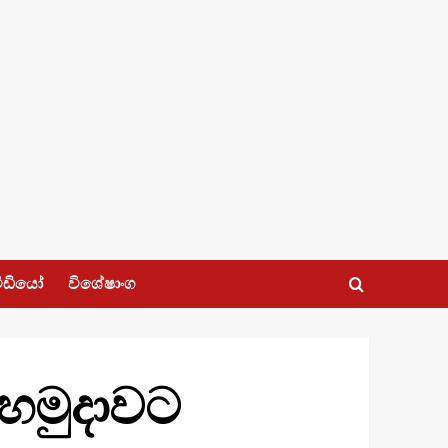
ීඩියෝ
විශේෂාංග
 හමුදාවට