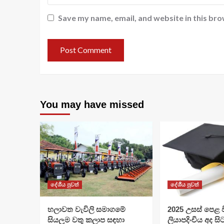
Save my name, email, and website in this bro
You may have missed
දේශීය පුවත්
දේශීය පුවත්
හලාවත වැවිලි සමාගමේ
​2025 උසස් පෙළ වි
සියලුම වතු කලාප සඳහා
ලියාපදිංචිය අද සි