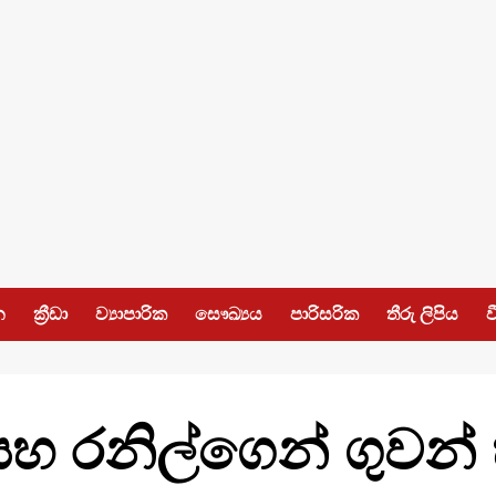
න
ක්‍රීඩා
ව්‍යාපාරික
සෞඛ්‍යය
පාරිසරික
තීරු ලිපිය
ව
 සහ රනිල්ගෙන් ගුවන්