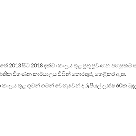
 2013 සිට 2018 දක්වා කාලය තුළ ප්‍රභූ ප්‍රවාහන පහසුකම් ස
ට ජාතික විගණන කාර්යාලය විසින් තොරතුරු හෙළිකර ඇත.
 කාලය තුළ ගුවන් ගමන් වෙනුවෙන් ද රුපියල් ලක්ෂ 60ක මුද