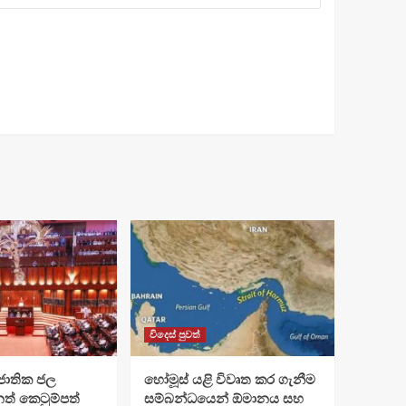
විදෙස් පුවත්
ජාතික ජල
හෝමූස් යළි විවෘත කර ගැනීම
ත් කෙටුම්පත්
සම්බන්ධයෙන් ඕමානය සහ