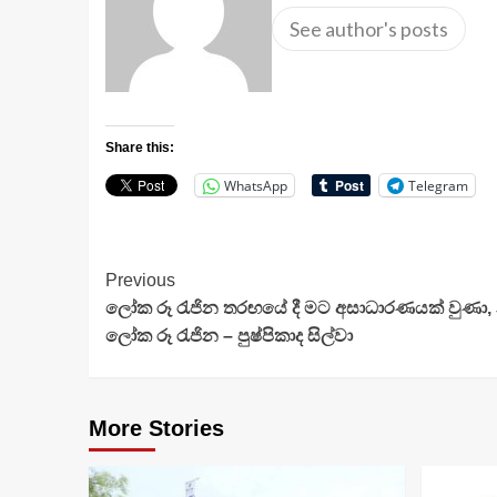
See author's posts
Share this:
WhatsApp
Telegram
Continue
Previous
ලෝක රූ රැජින තරඟයේ දී මට අසාධාරණයක් වුණා,
Reading
ලෝක රූ රැජින – පුෂ්පිකාද සිල්වා
More Stories