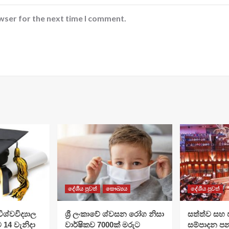
wser for the next time I comment.
දේශීය පුවත්
සෞඛ්‍යය
දේශීය පුවත්
ශ්වවිද්‍යාල
ශ්‍රී ලංකාවේ ශ්වසන රෝග නිසා
සත්ත්ව සහ 
ට 14 වැනිදා
වාර්ෂිකව 7000ක් මරුට
සම්පාදන පන