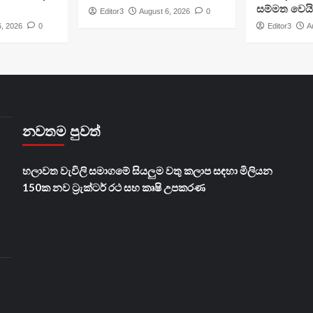
සම්මත වෙයි
Editor3
August 6, 2026
0
6, 2026
0
Editor3
A
නවතම පුවත්
හලාවත වැවිලි සමාගමේ සියලුම වතු කලාප සඳහා මිලියන
150ක නව ට්‍රැක්ටර් රථ සහ කෘෂි උපකරණ