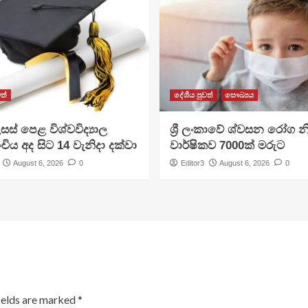
ත්
දේශීය පුවත්
සෞඛ්‍යය
සස් පෙළ විශ්වවිද්‍යාල
ශ්‍රී ලංකාවේ ශ්වසන රෝග න
ංචිය අද සිට 14 වැනිදා දක්වා
වාර්ෂිකව 7000ක් මරුට
August 6, 2026
0
Editor3
August 6, 2026
0
ields are marked
*