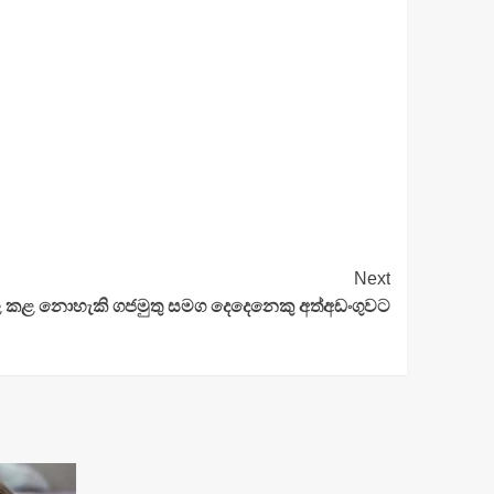
Next
ල කළ නොහැකි ගජමුතු සමග දෙදෙනෙකු අත්අඩංගුවට