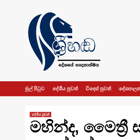
Skip
to
content
මුල් පිටුව
දේශීය පුවත්
විදෙස් පුවත්
දේශපාල
දේශීය පුවත්
මහින්ද, මෛත්‍රී