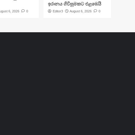
ඉරානය ගිවිසුමකට එළඹෙයි
ugust 6, 2026
0
Editor3
August 6, 2026
0