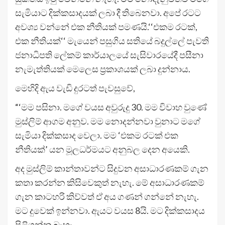
සැමියාට දික්කසාදයක් ලබා දී තිබෙනවා. අපේ රටට
අවශ්‍ය වන්නේ එක නීතියක් පමණයි.‘‘එකම රටක්,
එක නීතියක්‘‘ මැයෙන් පසුගිය සතියේ බදුල්ලේ පැවති
ජනාධිපති ලේකම් කාර්යාලයේ සැසිවාරයේදී පසීනා
නැමැත්තියක් මෙලෙස ප්‍රකාශයක් ලබා දුන්නාය.
මෙහිදි ඇය වැඩි දුරටත් පැවසුවේ,
“‘මම පසිනා. මගේ වයස අවුරුදු 30. මම විවාහ වුණේ
මුස්ලිම් ආගම අනුව. මම නොදන්නවා වුනාට මගේ
සැමියා දික්කසාද වෙලා. මම ‘එකම රටක් එක
නීතියක්’ යන මූලධර්මයට අනුබල දෙන අයෙකි.
අද මුස්ලිම් කාන්තාවන්ට සිදුවන අසාධාරණකම් ගැන
කතා කරන්න කිසිවෙකුත් නැහැ. මේ අසාධාරණකම්
ගැන කාටහරි කිව්වත් ඒ අය ගණන් ගන්නේ නැහැ.
මට දුවෙක් ඉන්නවා. ඇයට වයස 8යි. මට දික්කසාදය
පිළිගන්න බැහැ.