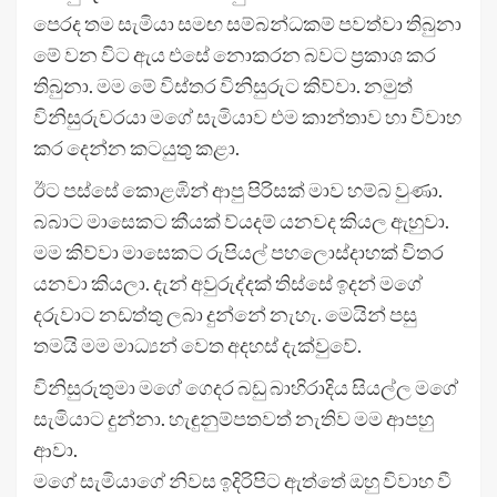
පෙරද තම සැමියා සමඟ සම්බන්ධකම් පවත්වා තිබුනා
මේ වන විට ඇය එසේ නොකරන බවට ප්‍රකාශ කර
තිබුනා. මම මේ විස්තර විනිසුරුට කිව්වා. නමුත්
විනිසුරුවරයා මගේ සැමියාව එම කාන්තාව හා විවාහ
කර දෙන්න කටයුතු කළා.
ඊට පස්සේ කොළඹින් ආපු පිරිසක් මාව හම්බ වුණා.
බබාට මාසෙකට කීයක් ව්යදම් යනවද කියල ඇහුවා.
මම කිව්වා මාසෙකට රුපියල් පහලොස්දාහක් විතර
යනවා කියලා. දැන් අවුරුද්දක් තිස්සේ ඉදන් මගේ
දරුවාට නඩත්තු ලබා දුන්නේ නැහැ. මෙයින් පසු
තමයි මම මාධ්‍යන් වෙත අදහස් දැක්වුවේ.
විනිසුරුතුමා මගේ ගෙදර බඩු බාහිරාදිය සියල්ල මගේ
සැමියාට දුන්නා. හැඳුනුම්පතවත් නැතිව මම ආපහු
ආවා.
මගේ සැමියාගේ නිවස ඉදිරිපිට ඇත්තේ ඔහු විවාහ වී