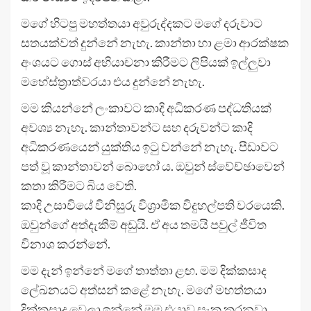
මගේ හිටපු මහත්තයා අවුරුද්දකට මගේ දරුවාට
සතයක්වත් දුන්නේ නැහැ. කාන්තා හා ළමා ආරක්ෂක
අංශයට ගොස් අභියාචනා කිරීමට ලිපියක් ඉල්ලුවා
මහේස්ත්‍රාත්වරයා එය දුන්නේ නැහැ.
මම කියන්නේ ලංකාවට කාදි අධිකරණ පද්ධතියක්
අවශ්‍ය නැහැ. කාන්තාවන්ට සහ දරුවන්ට කාදි
අධිකරණයෙන් යුක්තිය ඉටු වන්නේ නැහැ. පීඩාවට
පත් වූ කාන්තාවන් බොහෝ ය. ඔවුන් ස්වේච්ඡාවෙන්
කතා කිරීමට බිය වෙති.
කාදි උසාවියේ විනිසුරු විශ්‍රාමික විදුහල්පති වරයෙකි.
ඔවුන්ගේ අත්දැකීම් අඩුයි. ඒ අය තමයි පවුල් ජීවිත
විනාශ කරන්නේ.
මම දැන් ඉන්නේ මගේ තාත්තා ළඟ. මම දික්කසාද
ලේඛනයට අත්සන් කළේ නැහැ. මගේ මහත්තයා
දික්කසාද වෙලා ඉන්නේ මම එයාව සැක කරනවා