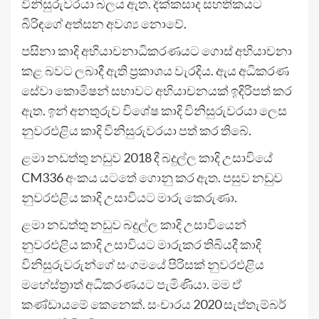
විනිසුරුවරයා බලය ඇත. දික්කසාද සහතිකයට
බිරිඳගේ අත්සන අවශ්‍ය නොවේ.
පසිනා කාදි අභියාචනාධිකරණයට ගොස් අභියාචනා
කළ බවට ලබාදී ඇති ප්‍රකාශය වැරදිය. ඇය අධිකරණ
සේවා කොමිෂන් සභාවට අභියාචනයක් ඉදිරිපත් කර
ඇත. ඉන් අනතුරුව විශේෂ කාදි විනිසුරුවරයා ලෙස
නුවරඑළිය කාදි විනිසුරුවරයා පත් කර තිබේ.
ළමා නඩත්තු නඩුව 2018 දී බදුල්ල කාදි උසාවියේ
CM336 අංකය යටතේ ගොනු කර ඇත. පසුව නඩුව
නුවරඑළිය කාදි උසාවියට මාරු කෙරුණා.
ළමා නඩත්තු නඩුව බදුල්ල කාදි උසාවියෙන්
නුවරඑළිය කාදි උසාවියට මාරුකර තිබියදී කාදි
විනිසුරුවරුන්ගේ සංගමයේ පිරිසක් නුවරඑළිය
මහේස්ත්‍රාත් අධිකරණයට පැමිණියා. මම ඒ
කණ්ඩායමේ කෙනෙක්. සංචාරය 2020 සැප්තැම්බර්