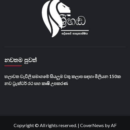
නවතම පුවත්
හලාවත වැවිලි සමාගමේ සියලුම වතු කලාප සඳහා මිලියන 150ක
නව ට්‍රැක්ටර් රථ සහ කෘෂි උපකරණ
Copyright © All rights reserved.
|
CoverNews
by AF