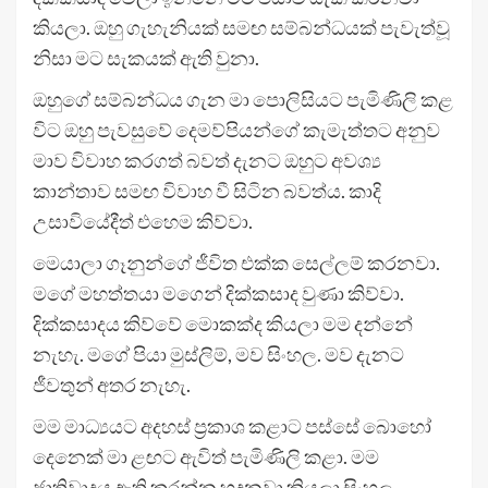
කියලා. ඔහු ගැහැනියක් සමඟ සම්බන්ධයක් පැවැත්වූ
නිසා මට සැකයක් ඇති වුනා.
ඔහුගේ සම්බන්ධය ගැන මා පොලිසියට පැමිණිලි කළ
විට ඔහු පැවසුවේ දෙමව්පියන්ගේ කැමැත්තට අනුව
මාව විවාහ කරගත් බවත් දැනට ඔහුට අවශ්‍ය
කාන්තාව සමඟ විවාහ වී සිටින බවත්ය. කාදි
උසාවියේදීත් එහෙම කිව්වා.
මෙයාලා ගෑනුන්ගේ ජීවිත එක්ක සෙල්ලම් කරනවා.
මගේ මහත්තයා මගෙන් දික්කසාද වුණා කිව්වා.
දික්කසාදය කිව්වේ මොකක්ද කියලා මම දන්නේ
නැහැ. මගේ පියා මුස්ලිම්, මව සිංහල. මව දැනට
ජීවතුන් අතර නැහැ.
මම මාධ්‍යයට අදහස් ප්‍රකාශ කළාට පස්සේ බොහෝ
දෙනෙක් මා ළඟට ඇවිත් පැමිණිලි කළා. මම
ජාතිවාදය ඇති කරන්න හදනවා කියලා සිංහල