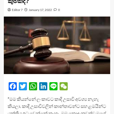
කුමක්ද?
Editor 7
January 17, 2022
0
Facebook
Twitter
WhatsApp
LinkedIn
Line
WeChat
“මම කියන්නේ ලංකාවට කාදි උසාවි අවශ්‍ය නැහැ
කියලා. කාදි උසාවිවලින් කාන්තාවන්ට සහ ළමයින්ට
යුක්තිය ඉටු වෙන්නේ නැහැ. මම නොදැනුවත්ව මගේ