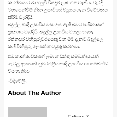
කාන්තාවට මා හමුවී විසඳුම් ලබා ගත හැකිය. වැරදි
මඟපෙන්වීම් නිසා උසාවියේ ව්‍යුහය ගැන විවේචනය
කිරීම වැරදියි.
බදුල්ල කාදි උසාවිය වසා දමා ඇති බවට පාසිනාගේ
ප්‍රකාශය වැරදියි. බදුල්ල උසාවිය වහලා නැහැ.
රත්නපුර විනිසුරුවරයෙකු වන මම දැනට බදුල්ලේ
කාදි විනිසුරු ලෙසත් කටයුතු කරනවා.
එම කාන්තාවකගේ ළමා නඩත්තු සම්බන්දයෙන්
ගැටලු ඇතොත් නුවරඑළිය කාදි උසාවිය හා සම්බන්ධ
විය හැකිය.-
-විදිවේලි-.
About The Author