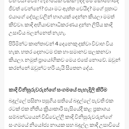
ඒත් එයා වෙන ගෑනියෙක් එක්ක ඉද්දි මම කොහොමද
ජීවත් වෙන්නේ? එයා මට ඇත්ත වෙයිද? මගේ පුතාට
එයාගේ දේපළවලින් භාගයක් දෙන්න කියලා මමත්
කිව්වා. කාදි අභියාචනාධිකරණය දුන්න ලිපිය කාදි
උසාවිය ​​බලන්නෙත් නැහැ.
පිරිමින්ට කාන්තාවන් 4 දෙනෙකු දක්වා විවාහ විය
හැක. හතර දෙනාටම එක හා සමානව සලකනවා
කියලා. නමුත් ප්‍රායෝගිකව මෙය එසේ නොවේ. ඔවුන්
කරන්නේ ඔවුන්ට හරි යැයි සිතෙන දේය.
කාදි විනිසුරුවරුන්ගේ සංගමයේ පැහැදිලි කිරීම
බදුල්ලේ පසිනා පසුගිය සතියේ බදුල්ලේ පැවති එක
රටක් එක නීතිය ක්‍රියාකාරී සැසියේදී කළ ප්‍රකාශය
සම්බන්ධයෙන් විඩිවෙල්ලි කාදි විනිසුරුවරුන්ගේ
සංගමයේ නියෝජ්‍ය නායක සහ බදුල්ල කාදි උසාවියේ