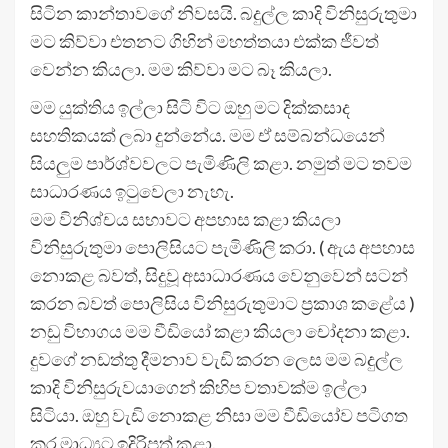
සිටින කාන්තාවගේ නිවසයි. බදුල්ල කාදි විනිසුරුතුමා
මට කිව්වා එතනට ගිහින් මහත්තයා එක්ක ජීවත්
වෙන්න කියලා. මම කිව්වා මට බෑ කියලා.
මම යුක්තිය ඉල්ලා සිටි විට ඔහු මට දික්කසාද
සහතිකයක් ලබා දුන්නේය. මම ඒ සම්බන්ධයෙන්
සියලුම පාර්ශ්වවලට පැමිණිලි කළා. නමුත් මට තවම
සාධාරණය ඉටුවෙලා නැහැ.
මම විනිශ්චය සභාවට අපහාස කළා කියලා
විනිසුරුතුමා පොලිසියට පැමිණිලි කරා. ( ඇය අපහාස
නොකළ බවත්, සිදුවූ අසාධාරණය වෙනුවෙන් සටන්
කරන බවත් පොලිසිය විනිසුරුතුමාට ප්‍රකාශ කළේය )
නඩු විභාගය මම වීඩියෝ කළා කියලා චෝදනා කළා.
දුවගේ නඩත්තු දීමනාව වැඩි කරන ලෙස මම බදුල්ල
කාදි විනිසුරුවයාගෙන් කිහිප වතාවක්ම ඉල්ලා
සිටියා. ඔහු වැඩි නොකළ නිසා මම වීඩියෝව පටිගත
කර මාධ්‍යට ඉදිරිපත් කළා.