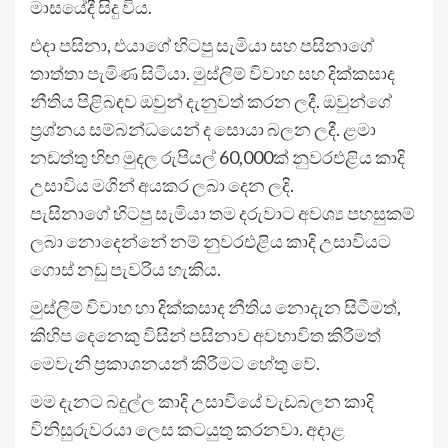
මාසයේදී සිදු විය.
එදා පසිනා, එයාගේ හිටපු සැමියා සහ පසිනාගේ
තාත්තා පැමිණ සිටියා. මුස්ලිම් විවාහ සහ දික්කසාද
නීතිය පිළිබඳව ඔවුන් දැනුවත් කරන ලදී. ඔවුන්ගේ
ප්‍රශ්නය සම්බන්ධයෙන් ද සොයා බලන ලදී. ළමා
නඩත්තු හිඟ මුදල රුපියල් 60,000ක් නුවරඑළිය කාදි
උසාවිය මගින් අයකර ලබා දෙන ලදි.
පැසිනාගේ හිටපු සැමියා තම දරුවාට අවශ්‍ය පහසුකම්
ලබා නොදෙන්නේ නම් නුවරඑළිය කාදි උසාවියට ​​
ගොස් නඩු පැවරිය හැකිය.
මුස්ලිම් විවාහ හා දික්කසාද නීතිය නොදැන සිටීමත්,
කිහිප දෙනෙකු විසින් පසිනාව අවභාවිත කිරීමත්
මෙවැනි ප්‍රකාශනයන් කිරීමට හේතු වේ.
මම දැනට බදුල්ල කාදි උසාවියේ වැඩබලන කාදි
විනිසුරුවරයා ලෙස කටයුතු කරනවා. අදාළ