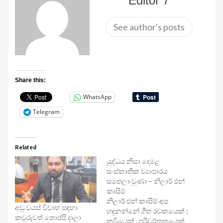
Editor 7
See author's posts
Share this:
WhatsApp
Telegram
Related
යුද්ධය නිසා දෙමළ
සංස්කෘතික ව්‍යාපාරය
සමතලා වුණා – නිලාර් එන්
කාසිම්
නිලාර් එන් කාසිම් අප
අඩු වයස් විවාහ සඳහා
හඳුනන්නේ ගීත රචකයෙක් ;
කවුරුවත් තොප්පි දාලා
කවියෙක් , පරිවර්තකයෙක්