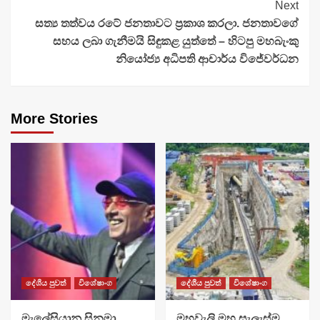
Next
සත්‍ය තත්වය රටේ ජනතාවට ප්‍රකාශ කරලා. ජනතාවගේ
සහය ලබා ගැනීමයි සිඳුකළ යුත්තේ – හිටපු මහබැංකු
නියෝජ්‍ය අධිපති ආචාර්ය විජේවර්ධන
More Stories
දේශීය පුවත්
විශේෂාංග
දේශීය පුවත්
විශේෂාංග
මැලේසියානු සිනමා
මහවැලි මහ සැලැස්ම