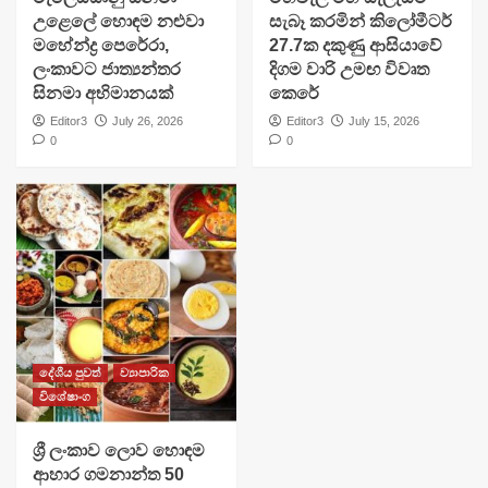
උළෙලේ හොඳම නළුවා
සැබෑ කරමින් කිලෝමීටර්
මහේන්ද්‍ර පෙරේරා,
27.7ක දකුණු ආසියාවේ
ලංකාවට ජාත්‍යන්තර
දිගම වාරි උමඟ විවෘත
සිනමා අභිමානයක්
කෙරේ
Editor3
July 26, 2026
Editor3
July 15, 2026
0
0
දේශීය පුවත්
ව්‍යාපාරික
විශේෂාංග
ශ්‍රී ලංකාව ලොව හොඳම
ආහාර ගමනාන්ත 50