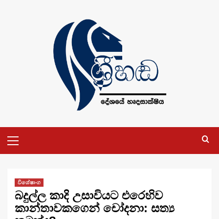
Skip
to
content
Primary
Menu
විශේෂාංග
බදුල්ල කාදි උසාවියට එරෙහිව
කාන්තාවකගෙන් චෝදනා: සත්‍ය