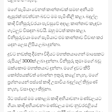
මගේ සැමියා වෙනත් කාන්තාවක් සමඟ අනියම්
ඇසුරක් පවත්වන බවට මම පැමිණිලි කළා. බදුල්ල
කාදි විනිසුරුවරයා පැවසුවේ අදාළ කාන්තාව කැඳවා
ගැටලුව විසඳන බවයි. ඔහු මටත් කතා කළා.
විනිසුරුවයා මගේ සැමියාට එම කාන්තාව විවාහ කර
දෙන ලෙස ලිපිය ලබා දුන්නා.
දුවට නඩත්තු දීමනා විදියට මහත්තයාගෙන් මාසෙකට
රුපියල් 3000ක් ලබා දුන්නා. විනිසුරු තුමා මගේ බඩු
ඔක්කොම මහත්තයාට දුන්නා. මගේ දුවට කිරි
කෝප්පයක්වත් බොන්න ඉතුරු කළේ නැහැ. මගේ
ප්‍රශ්නයෙන් පස්සේ කාදි උසාවිය බදුල්ලේ තිබුණේ
නැහැ. වසා දාලා තිබුනා.
ඊට පස්සේ මම කොළඹ කාදි අභියාචනා මණ්ඩලයට
ගියා. කාදි අභියාචනා මණ්ඩලය මාව නුවරඑළියේ