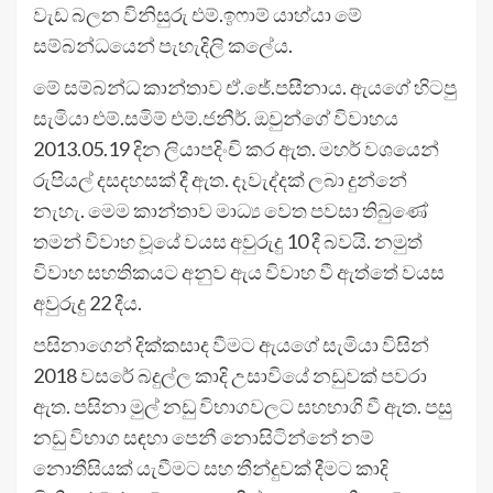
වැඩ බලන විනිසුරු එම්.ඉෆාම් යාහ්යා මේ
සම්බන්ධයෙන් පැහැදිලි කලේය.
මේ සම්බන්ධ කාන්තාව ඒ.ජේ.පසීනාය. ඇයගේ හිටපු
සැමියා එම්.සමිම් එම්.ජනීර්. ඔවුන්ගේ විවාහය
2013.05.19 දින ලියාපදිංචි කර ඇත. මහර් වශයෙන්
රුපියල් දසදහසක් දී ඇත. දෑවැද්දක් ලබා දුන්නේ
නැහැ. මෙම කාන්තාව මාධ්‍ය වෙත පවසා තිබුණේ
තමන් විවාහ වූයේ වයස අවුරුදු 10 දී බවයි. නමුත්
විවාහ සහතිකයට අනුව ඇය විවාහ වී ඇත්තේ වයස
අවුරුදු 22 දීය.
පසිනාගෙන් දික්කසාද වීමට ඇයගේ සැමියා විසින්
2018 වසරේ බදුල්ල කාදි උසාවියේ නඩුවක් පවරා
ඇත. පසිනා මුල් නඩු විභාගවලට සහභාගි වී ඇත. පසු
නඩු විභාග සඳහා පෙනී නොසිටින්නේ නම්
නොතීසියක් යැවීමට සහ තීන්දුවක් දීමට කාදි