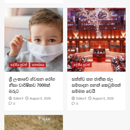
දේශීය පුවත්
සෞඛ්‍යය
දේශීය පුවත්
ශ්‍රී ලංකාවේ ශ්වසන රෝග
සත්ත්ව සහ ජාතික ජල
නිසා වාර්ෂිකව 7000ක්
සම්පාදන පනත් කෙටුම්පත්
මරුට
සම්මත වෙයි
Editor3
August 6, 2026
Editor3
August 6, 2026
0
0