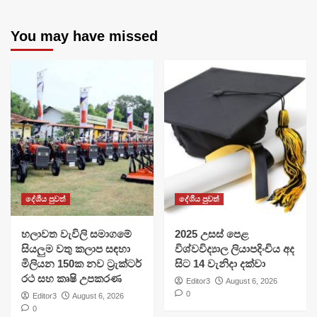
You may have missed
දේශීය පුවත්
දේශීය පුවත්
හලාවත වැවිලි සමාගමේ
​2025 උසස් පෙළ
සියලුම වතු කලාප සඳහා
විශ්වවිද්‍යාල ලියාපදිංචිය අද
මිලියන 150ක නව ට්‍රැක්ටර්
සිට 14 වැනිදා දක්වා
රථ සහ කෘෂි උපකරණ
Editor3
August 6, 2026
0
Editor3
August 6, 2026
0