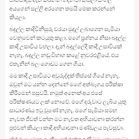
අයගෙන් සල්ලි අරගෙන තමයි මේක කරන්නේ
කියලා.
බදුල්ල කාදිවිනිසුරු වරයා මුදල් ලබාගෙන සැමියා
වෙනුවෙන් කටයුතු කළා. මගේ ප්‍රශ්නය නිසා බදුල්ල
කාදි උසාවිය වහලා. දැන් බදුල්ලේදි කාදි උසාවියක්
නැහැ. බදුල්ල නඩු විභාග කළේ නුවරඑළියේ. එය
එතැනින් බලංගොඩට ගෙන ගියා.
මම කාදි උසාවියට ​​අවුරුද්දක් තිස්සේ ගියේ නැහැ.
ඔවුන් මට යන්න දෙන්නේ මගේ අත්බෑගය පරීක්ෂා
කිරීමෙන් පසුවයි. නමුත් අනෙක් අය එසේ
පරීක්ෂණයට ලක් නොවේ. මගේ දරුවාට ලැබිය යුතු
සාධාරණය ඉටු වුණේ නැහැ. මගේ සැමියා සමඟ
නැවත ජීවත් වන්න මට නැවත අභියාචනා කරන්න
පුළුවන් කියලා කාදි අභියාචනා මණ්ඩලය පැවසුවා.