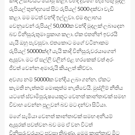
කාදි උසාවියට යොමු කළා. එහිදී දුවගේ තැන්පතු මුදල
රුපියල් තුන්දහසේ සිට රුපියල් 5000 දක්වා වැඩි
කළා. මම මටත් වන්දි ඉල්ලුවා. එම අලාභය
වෙනුවෙන් රුපියල් 50,000ක වන්දි මුදලක් ලබාදෙන
බව විනිසුරුතුමා ප්‍රකාශ කලා. ඒක එතනින් ඉවරයි
යැයි ඔහු පැවසුවා. එතකොට මගේ වටිනාකම
රුපියල් 50000ක්ද? යැයි කාදි විනිසුරුවරයාගෙන්
ඇසුවා. මට ඒ සල්ලි වලින් එළ හරකෙක් වත් අරං
ජීවත් වෙන්න අමාරුයි කියලත් කිව්වා.
අවශ්‍ය නම් 50000ක වන්දිය ලබා ගන්න. ඒකට
කැමති නැත්තම් මොකුත්ම නැතිවෙයි. මුස්ලිම් නීතිය
යටතේ ස්වාමිපුරුෂයෙකුට වෙනත් කාන්තාවක් සමඟ
විවාහ වෙන්න පුලුවන් බව මට දන්වා සිටියා.‍
මගේ සැමියා වෙනත් කාන්තාවක් සමඟ අනියම්
ඇසුරක් පවත්වන බව මම ඒ වන විටත්
විනිසුරුවරයාට පවසා තිබුණා. මෙම කාන්තාව මීට