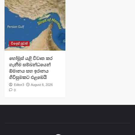
විදෙස් පුවත්
හෝමූස් යළි විවෘත කර
ගැනීම සම්බන්ධයෙන්
ඕමානය සහ ඉරානය
ගිවිසුමකට එළඹෙයි
Editor3
August 6, 2026
0