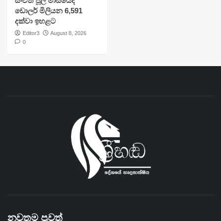
සංචිත ජූලි මාසයේදී
ඩොලර් මිලියන 6,591
දක්වා ඉහළට
Editor3
August 8, 2026
0
නවතම පුවත්