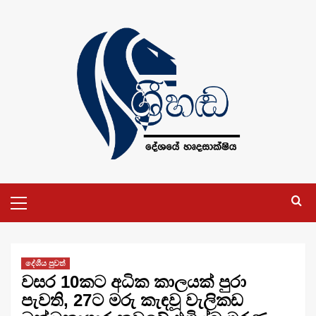
Skip
to
content
Primary
Menu
දේශීය පුවත්
වසර 10කට අධික කාලයක් පුරා
පැවති, 27ට මරු කැඳවූ වැලිකඩ