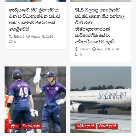
​ඉන්දියාවේ සිට ක්‍රියාත්මක
SLS බලපත්‍ර නොමැතිව
වන සංවිධානාත්මක සමාජ
පවත්වාගෙන ගිය පන්නල
මාධ්‍ය කප්පම් ජාවාරමක්
ටින් මාළු
හෙළිවෙයි
නිෂ්පාදනාගාරයක්
පාරිභෝගික සේවා
Editor3
August 8, 2026
අධිකාරියෙන් වටලයි
0
Editor3
August 8, 2026
0
ක්‍රීඩා
විදෙස් පුවත්
දේශීය පුවත්
විදෙස් පුවත්