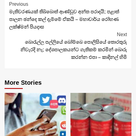
Continue
Previous
මැතිවරණයක් තිබ්බොත් ආණ්ඩුව අන්ත පරාදයි; පළාත්
Reading
පාලන ඡන්දෙ කල් දැම්මේ ඒකයි – මහාචාර්ය රෝහණ
ලක්ෂ්මන් පියදාස
Next
බොරැල්ල පල්ලියේ බෝම්බෙ පොලිසියේ තොරතුරු
නිවැරදි නෑ; දේශපාලකයන්ට ගැතිකම් කරමින් බොරු
කරන්න එපා – කාදිනල් හිමි
More Stories