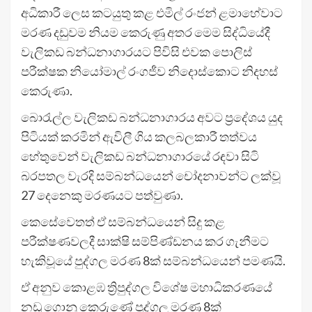
අධිකාරී ලෙස කටයුතු කළ එමිල් රංජන් ළමාහේවාට
මරණ දඩුවම නියම කෙරුණු අතර මෙම සිද්ධියේදී
වැලිකඩ බන්ධනාගාරයට පිවිසි එවක පොලිස්
පරීක්ෂක නියෝමාල් රංගජීව නිදොස්කොට නිදහස්
කෙරුණා.
බොරැල්ල වැලිකඩ බන්ධනාගාරය අවට ප්‍රදේශය යුද
පිටියක් කරමින් ඇවිලී ගිය කලබලකාරී තත්වය
හේතුවෙන් වැලිකඩ බන්ධනාගාරයේ රඳවා සිටි
බරපතල වැරදි සම්බන්ධයෙන් චෝදනාවන්ට ලක්වූ
27 දෙනෙකු මරණයට පත්වුණා.
කෙසේවෙතත් ඒ සම්බන්ධයෙන් සිදු කළ
පරීක්ෂණවලදී සාක්ෂි සම්පිණ්ඩනය කර ගැනීමට
හැකිවූයේ පුද්ගල මරණ 8ක් සම්බන්ධයෙන් පමණයි.
ඒ අනුව කොළඹ ත්‍රිපුද්ගල විශේෂ මහාධිකරණයේ
නඩු ගොනු කෙරුණේ පුද්ගල මරණ 8ක්