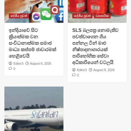
දේශීය පුවත්
දේශීය පුවත්
ව්‍යාපාරික
​ඉන්දියාවේ සිට
SLS බලපත්‍ර නොමැතිව
ක්‍රියාත්මක වන
පවත්වාගෙන ගිය
සංවිධානාත්මක සමාජ
පන්නල ටින් මාළු
මාධ්‍ය කප්පම් ජාවාරමක්
නිෂ්පාදනාගාරයක්
හෙළිවෙයි
පාරිභෝගික සේවා
අධිකාරියෙන් වටලයි
Editor3
August 8, 2026
0
Editor3
August 8, 2026
0