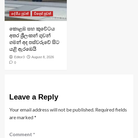
දේශීය පුවත්
විදෙස් පුවත්
​කොළඹ සහ කුවේටය
අතර ශ්‍රීලංකන් ගුවන්
ගමන් අද පස්වරුවේ සිට
යළි ඇරඹෙයි
Editor3
August 8, 2026
0
Leave a Reply
Your email address will not be published.
Required fields
are marked
*
Comment
*