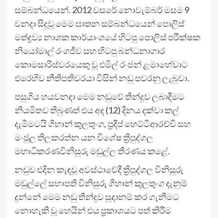
සම්බන්ධයෙන්. 2012 වසරේ නොවැම්බර් මසම 9
වනදා සිදුවූ මෙම ඝාතන සම්බන්ධයෙන් පොලිස්
මත්ද්‍රව්‍ය නාශක කාර්යාංශයේ හිටපු පොලිස් පරීක්ෂක
නියෝමාල් රංගජීව සහ හිටපු බන්ධනාගාර
කොමසාරිස්වරයෙකු වූ එමිල් රංජන් ළමාහේවාට
එරෙහිව නීතිපතිවරයා විසින් නඩු පවරනු ලැබුවා.
පසුගිය හයවනදා මෙම නඩුවේ තීන්දුව ලබාදීමට
නියමිතව තිබුණත් එය අද (12) දිනය දක්වා කල්
දැමීමටයි ගිහාන් කුලතුංග, ප්‍රදීප් හෙට්ටිආරච්චි සහ
මංජුල තිලකරත්න යන විශේෂ ත්‍රිපුද්ගල
මහාධිකරණවිනිසුරු මඩුල්ල තීරණය කළේ.
නඩුව එදින කැඳවූ අවස්ථාවේදී ත්‍රිපුද්ගල විනිසුරු
මඩුල්ලේ සභාපති විනිසුරු ගිහාන් කුලතුංග දැනුම්
දුන්නේ මෙම නඩු තීන්දුව සූදානම් කර ගැනීමට
නොහැකි වූ හෙයින් එය ප්‍රකාශයට පත් කිරීම