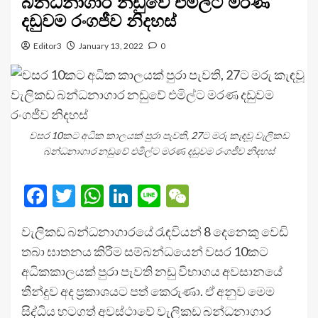
බන්ධනාගාර නඩුවේ එමිල්ට මරණ
දඩුවම රංගජීව නිදහස්
Editor3
January 13, 2022
0
වසර 10කට අධික කාලයක් පුරා පැවති, 27ට මරු කැඳවූ වැලිකඩ
බන්ධනාගාර නඩුවේ එමිල්ට මරණ දඩුවම රංගජීව නිදහස්
Facebook
Twitter
WhatsApp
LinkedIn
Line
WeChat
වැලිකඩ බන්ධනාගාරයේ රැඳවියන් 8 දෙනෙකු වෙඩි
තබා ඝාතනය කිරීම සම්බන්ධයෙන් වසර 10කට
අධිකකාලයක් පුරා පැවති නඩු විභාගය අවසානයේ
තීන්දුව අද ප්‍රකාශයට පත් කෙරුණා. ඒ අනුව මෙම
සිද්ධිය හටගත් අවස්ථාවේ වැලිකඩ බන්ධනාගාර