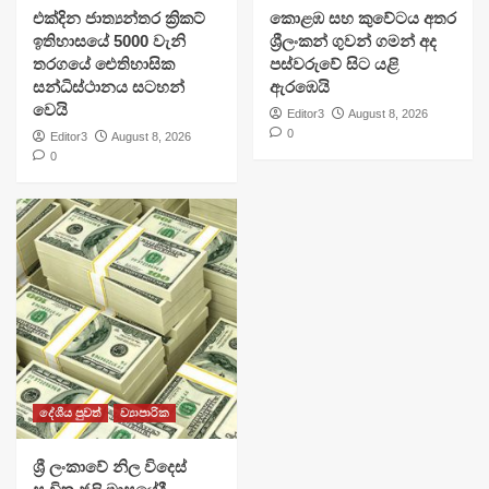
එක්දින ජාත්‍යන්තර ක්‍රිකට්
​කොළඹ සහ කුවේටය අතර
ඉතිහාසයේ 5000 වැනි
ශ්‍රීලංකන් ගුවන් ගමන් අද
තරගයේ ඓතිහාසික
පස්වරුවේ සිට යළි
සන්ධිස්ථානය සටහන්
ඇරඹෙයි
වෙයි
Editor3
August 8, 2026
0
Editor3
August 8, 2026
0
දේශීය පුවත්
ව්‍යාපාරික
ශ්‍රී ලංකාවේ නිල විදෙස්