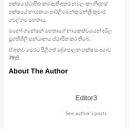
පක්ෂය ස්ථාපිත කර ඇති අතර නවලංකා නිදහස්
පක්ෂයේ නායකයා පාර්ලිමේන්තු මන්ත්‍රී කුමාර
වෙල්ගම මහතාය.
මනෝ ගනේෂන් මහතාගේ නායකත්වයෙන් දමිල
ප්‍රගතිශිලි සන්ධානය ස්ථාපිත කර තිබේ.
ඒ අනුව මෙරට පිළිගත් දේශපාලන පක්ෂ සංඛ්‍යාව
79කි.
About The Author
Editor3
See author's posts