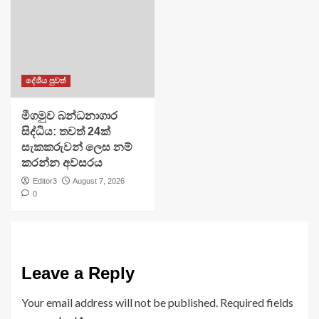
දේශීය පුවත්
මීගමුව බන්ධනාගාර
සිද්ධිය: තවත් 24ක්
සැකකරුවන් ලෙස නම්
කරන්න අවසරය
Editor3
August 7, 2026
0
Leave a Reply
Your email address will not be published.
Required fields