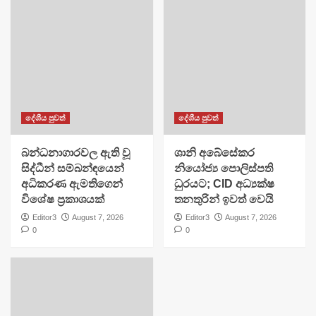
දේශීය පුවත්
දේශීය පුවත්
බන්ධනාගාරවල ඇති වූ
ශානි අබේසේකර
සිද්ධීන් සම්බන්ඳයෙන්
නියෝජ්‍ය පොලිස්පති
අධිකරණ ඇමතිගෙන්
ධුරයට; CID අධ්‍යක්ෂ
විශේෂ ප්‍රකාශයක්
තනතුරින් ඉවත් වෙයි
Editor3
August 7, 2026
Editor3
August 7, 2026
0
0