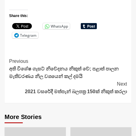
Share this:
WhatsApp
Telegram
Continue
Previous
අති විශේෂ ගැසට් නිවේදනය නිකුත් වේ; පළාත් පාලන
Reading
මැතිවරණය නිල වශයෙන් කල් දමයි
Next
2021 වසරේදී මත්පැන් බලපත්‍ර 150ක් නිකුත් කරලා
More Stories