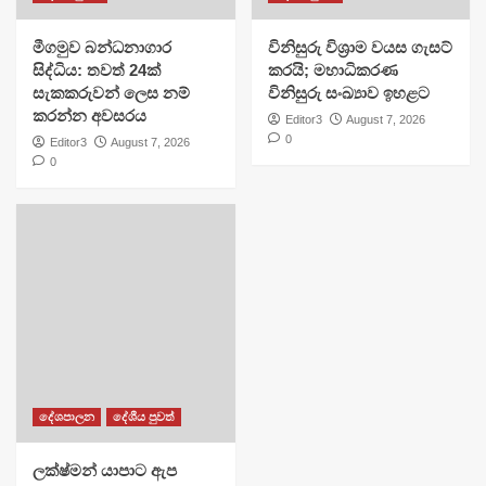
මීගමුව බන්ධනාගාර
විනිසුරු විශ්‍රාම වයස ගැසට්
සිද්ධිය: තවත් 24ක්
කරයි; මහාධිකරණ
සැකකරුවන් ලෙස නම්
විනිසුරු සංඛ්‍යාව ඉහළට
කරන්න අවසරය
Editor3
August 7, 2026
0
Editor3
August 7, 2026
0
දේශපාලන
දේශීය පුවත්
ලක්ෂ්මන් යාපාට ඇප