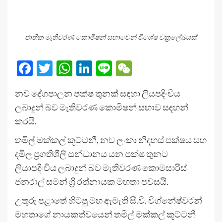
ජාතික මැතිවරණ කොමිෂන් සභාවෙන් විශේෂ චක්‍රලේඛයක්
Facebook
Twitter
WhatsApp
LinkedIn
Line
WeChat
නව දේශපාලන පක්ෂ තුනක් සඳහා ලියපදිංචිය
ලබාදුන් බව මැතිවරණ කොමිෂන් සභාව සඳහන්
කරයි.
තමිල් මක්කල් කූට්ටනී, නව ලංකා නිදහස් පක්ෂය සහ
දමිල ප්‍රගතිශීලි සන්ධානය යන පක්ෂ තුනට
ලියාපදිංචිය ලබාදුන් බව මැතිවරණ කොමසාරිස්
ජනරාල් සමන් ශ්‍රි රත්නායක මහතා පවසයි.
උතුරු පළාතේ හිටපු මහ ඇමැති සී.වී. විග්නේෂ්වරන්
මහතාගේ නායකත්වයෙන් තමිල් මක්කල් කූට්ටනී