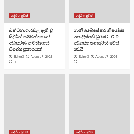
දේශීය පුවත්
දේශීය පුවත්
බන්ධනාගාරවල ඇති වූ
ශානි අබේසේකර නියෝජ්‍ය
සිද්ධීන් සම්බන්ඳයෙන්
පොලිස්පති ධුරයට; CID
අධිකරණ ඇමතිගෙන්
අධ්‍යක්ෂ තනතුරින් ඉවත්
විශේෂ ප්‍රකාශයක්
වෙයි
Editor3
August 7, 2026
Editor3
August 7, 2026
0
0
දේශීය පුවත්
දේශීය පුවත්