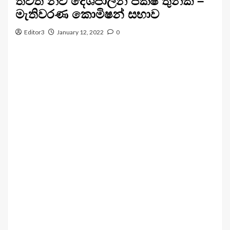
තවත් නව දේශපාලන පක්ෂ තුනක් –
මැතිවරණ කොමිෂන් සභාව
Editor3
January 12, 2022
0