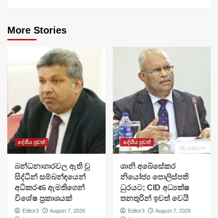
More Stories
දේශීය පුවත්
දේශීය පුවත්
බන්ධනාගාරවල ඇති වූ
ශානි අබේසේකර
සිද්ධීන් සම්බන්ඳයෙන්
නියෝජ්‍ය පොලිස්පති
අධිකරණ ඇමතිගෙන්
ධුරයට; CID අධ්‍යක්ෂ
විශේෂ ප්‍රකාශයක්
තනතුරින් ඉවත් වෙයි
Editor3
August 7, 2026
Editor3
August 7, 2026