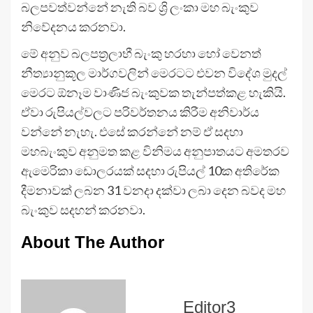
බලපවත්වන්නේ නැති බව ශ්‍රි ලංකා මහ බැංකුව
නිවේදනය කරනවා.
මේ අනුව බලපත්‍රලාභී බැංකු හරහා හෝ වෙනත්
නීත්‍යානුකූල මාර්ගවලින් මෙරටට එවන විදේශ මුදල්
මෙරට ඕනෑම වාණිජ බැංකුවක තැන්පත්කළ හැකියි.
ඒවා රුපියල්වලට පරිවර්තනය කිරීම අනිවාර්ය
වන්නේ නැහැ. එසේ කරන්නේ නම් ඒ සදහා
මහබැංකුව අනුමත කළ විනිමය අනුපාතයට අමතරව
ඇමෙරිකා ඩොලරයක් සදහා රුපියල් 10ක අතිරේක
දීමනාවක් ලබන 31 වනදා දක්වා ලබා දෙන බවද මහ
බැංකුව සදහන් කරනවා.
About The Author
Editor3