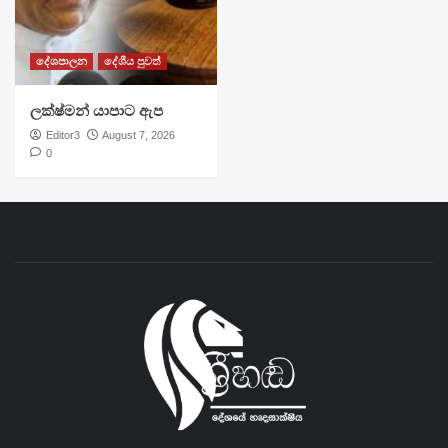
දේශපාලන
දේශීය පුවත්
ලක්ෂ්මන් යාපාට ඇප
Editor3
August 7, 2026
0