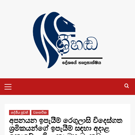
Skip
to
content
Primary
Menu
දේශීය පුවත්
ව්‍යාපාරික
අපනයන ඉපැයීම් රෙගුලාසි විදෙස්ගත
ශ්‍රමිකයන්ගේ ඉපැයීම් සඳහා අදාළ