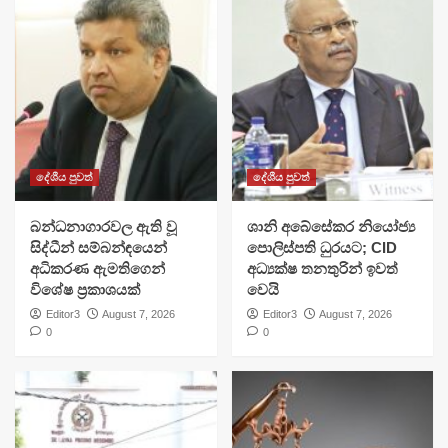
දේශීය පුවත්
දේශීය පුවත්
බන්ධනාගාරවල ඇති වූ
ශානි අබේසේකර නියෝජ්‍ය
සිද්ධීන් සම්බන්ඳයෙන්
පොලිස්පති ධුරයට; CID
අධිකරණ ඇමතිගෙන්
අධ්‍යක්ෂ තනතුරින් ඉවත්
විශේෂ ප්‍රකාශයක්
වෙයි
Editor3
August 7, 2026
Editor3
August 7, 2026
0
0