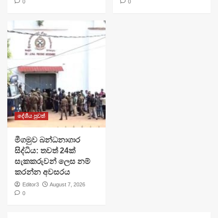
0
0
දේශීය පුවත්
මීගමුව බන්ධනාගාර
සිද්ධිය: තවත් 24ක්
සැකකරුවන් ලෙස නම්
කරන්න අවසරය
Editor3
August 7, 2026
0