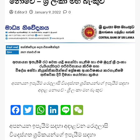
නොවේ – ශ්‍රි ලංකා මහ බැංකුව
Editor3
January 9, 2022
0
අපනයන ඉපැයීම් රෙගුලාසි විදෙස්ගත ශ්‍රමිකයන්ගේ ඉපැයීම් සඳහා
අදාළ නොවේ - ශ්‍රි ලංකා මහ බැංකුව
Facebook
Twitter
WhatsApp
LinkedIn
Line
WeChat
අපනයන ඉපැයීම් සදහා අදාළවන රෙගුලාසි
විදෙස්ගත ශ්‍රමිකයන්ගේ ඉපැයීම් සදහා