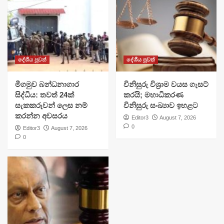
දේශීය පුවත්
දේශීය පුවත්
මීගමුව බන්ධනාගාර
විනිසුරු විශ්‍රාම වයස ගැසට්
සිද්ධිය: තවත් 24ක්
කරයි; මහාධිකරණ
සැකකරුවන් ලෙස නම්
විනිසුරු සංඛ්‍යාව ඉහළට
කරන්න අවසරය
Editor3
August 7, 2026
0
Editor3
August 7, 2026
0