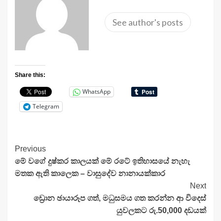
See author's posts
Share this:
WhatsApp
Telegram
Continue
Previous
මේ වගේ දුෂ්කර කාලයක් මේ රටේ ඉතිහාසයේ නැහැ
Reading
මතක ඇති කාලෙක – වාසුදේව නානායක්කාර
Next
ඩ්‍රොන ඡායාරූප ගත්, මධුසමය ගත කරන්න ආ විදෙස්
යුවලකට රු.50,000 දඩයක්