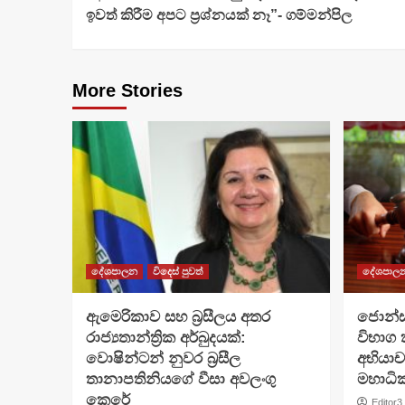
Reading
ඉවත් කිරීම අපට ප්‍රශ්නයක් නෑ”- ගම්මන්පිල
More Stories
දේශපාලන
විදෙස් පුවත්
දේශපාල
ඇමෙරිකාව සහ බ්‍රසීලය අතර
ජොන්ස්
රාජ්‍යතාන්ත්‍රික අර්බුදයක්:
විභාග
වොෂින්ටන් නුවර බ්‍රසීල
අභියා
තානාපතිනියගේ වීසා අවලංගු
මහාධ
කෙරේ
Editor3