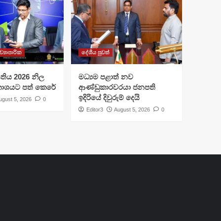
ව්‍යාපාරික
දේශීය පුවත්
I සතිය 2026 නිල
මධ්‍යම පළාත් නව
රකාශයට පත් කෙරේ
ආණ්ඩුකාරවරයා ජනපති
ඉදිරියේ දිවුරුම් දෙයි
ugust 5, 2026
0
Editor3
August 5, 2026
0