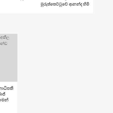
මුරුත්තෙට්ටුවේ ආනන්ද හිමි
ාධිපති
ාජ්
මෙන්