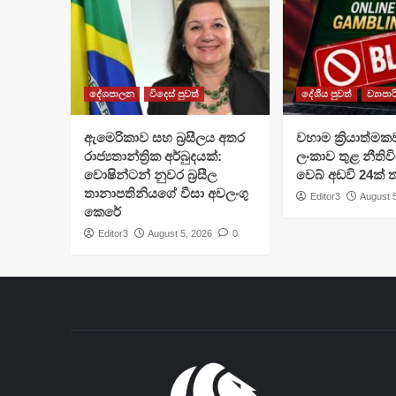
දේශපාලන
විදෙස් පුවත්
දේශීය පුවත්
ව්‍යාපා
ඇමෙරිකාව සහ බ්‍රසීලය අතර
වහාම ක්‍රියාත්මක
රාජ්‍යතාන්ත්‍රික අර්බුදයක්:
ලංකාව තුළ නීතිවි
වොෂින්ටන් නුවර බ්‍රසීල
වෙබ් අඩවි 24ක්
තානාපතිනියගේ වීසා අවලංගු
Editor3
August 
කෙරේ
Editor3
August 5, 2026
0