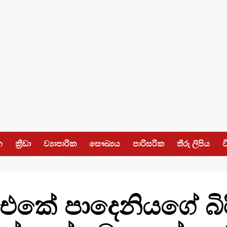
න
ක්‍රීඩා
ව්‍යාපාරික
සෞඛ්‍යය
පාරිසරික
තීරු ලිපිය
ව
එකේ පාදෙනියගේ බිර