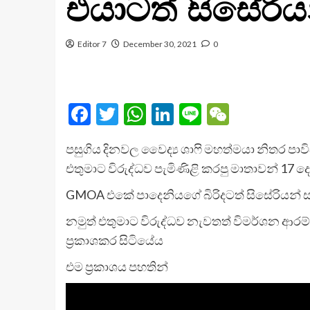
එයාටත් සිසේරිය
Editor 7
December 30, 2021
0
Facebook
Twitter
WhatsApp
LinkedIn
Line
WeChat
පසුගිය දිනවල වෛද්‍ය ශාෆි මහත්මයා නිතර පාවිච්
එතුමාට විරුද්ධව පැමිණිළි කරපු මාතාවන් 1
GMOA එකේ පාදෙනියගේ බිරිදටත් සිසේරියන් ස
නමුත් එතුමාට විරුද්ධව නැවතත් විමර්ශන ආර
ප්‍රකාශකර සිටියේය
එම ප්‍රකාශය පහතින්