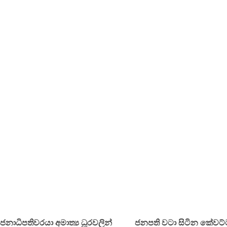
ජනාධිපතිවරයා අමාත්‍ය ධූරවලින්
ජනපති වටා සිටින කේවට්ට