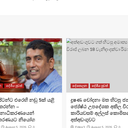
න
දේශීය පුවත්
දේශපාලන
දේශීය පුවත්
ටන්ට එරෙහි නඩු 5ක් යළි
දූෂණ චෝදනා මත හිටපු ජන
 කරන්න –
ජ්‍යේෂ්ඨ උපදේශක අකිල විර
චනාධිකරණයෙන්
කාරියවසම් අල්ලස් කොමිස
ිකරණයට නියෝග
අත්අඩංගුවට
August 5, 2026
0
Editor3
August 5, 2026
0