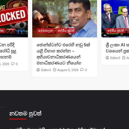
රික
දේශපාලන
දේශීය පුවත්
දේශීය පුවත්
වන පරිදි
ජොන්ස්ටන්ට එරෙහි නඩු 5ක්
ශ්‍රී ලංකා A
රෝධී සූදු
යළි විභාග කරන්න –
වශයෙන් ප්‍
 තහනම්
අභියාචනාධිකරණයෙන්
Editor3
A
මහාධිකරණයට නියෝග
5, 2026
0
Editor3
August 5, 2026
0
නවතම පුවත්