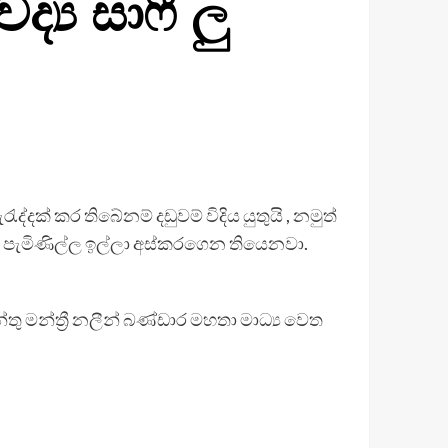
‍ය සාෆී ලු
දක් කර තිබේනම් දඩුවම් විදිය යුතුයි , නමුත්
් පැමිණිල්ල ඉල්ලා අස්කරගෙන තියෙනවා.
මන්ත්‍රී නලීන් බණ්ඩාර මහතා මාධ්‍ය වෙත