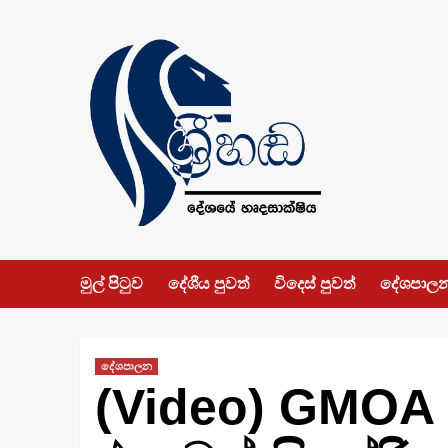
Skip
to
content
මුල් පිටුව
දේශීය පුවත්
විදෙස් පුවත්
දේශපාල
දේශපාලන
(Video) GMOA 