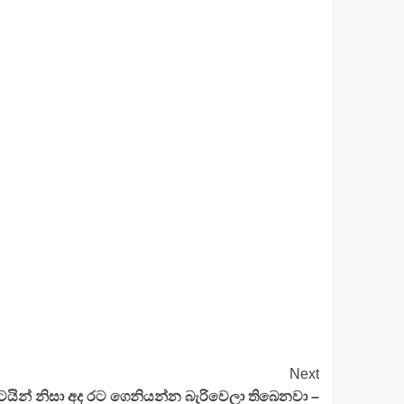
Next
යින් නිසා අද රට ගෙනියන්න බැරිවෙලා තිබෙනවා –