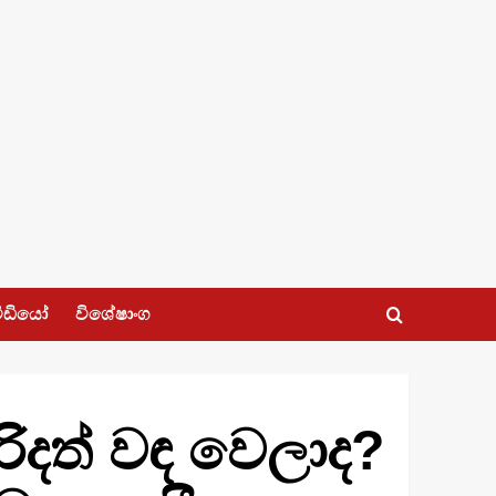
ීඩියෝ
විශේෂාංග
ිදත් වඳ වෙලාද?