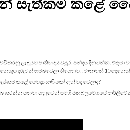
න් සැත්කම කළේ වෛද්
චිකරනු ලැබුවේ ජාතිවාදය වපුරා ජන්දය දිනවන්න. එතුමා වැරැද්
7 දෙනෙකුට දරුවන් හම්බවෙලා තියෙනවා, මාතාවන් 10 දෙනෙක
ැත්කම කළේ වෛද්‍ය සාෆී කෝ දැන් වඳ වෙලාද?
ම්බ කරන්න යනවා යනුවෙන් සමගි ජනබලවේගයේ පාර්ලිමේන්තු 