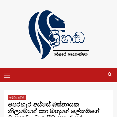
Skip
to
content
Primary
Menu
දේශීය පුවත්
පෙරහැර අස්සේ බස්නායක
නිලමේගේ සහ ඔහුගේ ලේකම්ගේ