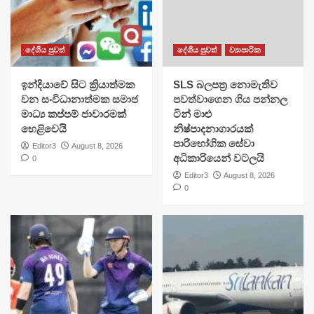
දේශීය පුවත්
දේශීය පුවත්
ව්‍යාපාරික
​ඉන්දියාවේ සිට ක්‍රියාත්මක
SLS බලපත්‍ර නොමැතිව
වන සංවිධානාත්මක සමාජ
පවත්වාගෙන ගිය පන්නල
මාධ්‍ය කප්පම් ජාවාරමක්
ටින් මාළු
හෙළිවෙයි
නිෂ්පාදනාගාරයක්
පාරිභෝගික සේවා
Editor3
August 8, 2026
අධිකාරියෙන් වටලයි
0
Editor3
August 8, 2026
0