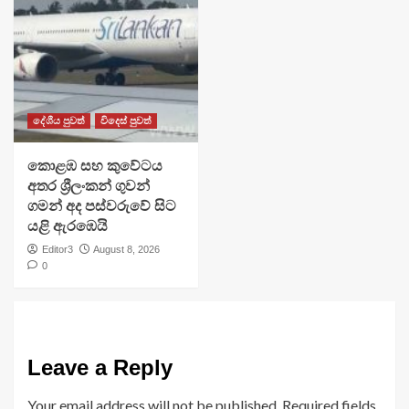
දේශීය පුවත්
විදෙස් පුවත්
​කොළඹ සහ කුවේටය
අතර ශ්‍රීලංකන් ගුවන්
ගමන් අද පස්වරුවේ සිට
යළි ඇරඹෙයි
Editor3
August 8, 2026
0
Leave a Reply
Your email address will not be published.
Required fields