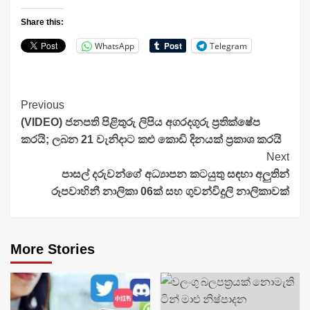
Share this:
WhatsApp
Telegram
Continue
Previous
(VIDEO) ජනපති පිළිතුරු ලිපිය අගරදගුරු ප්‍රතික්ෂේප
Reading
කරයි; ලබන 21 වැනිදාට කළු කොඩි දිනයක් ප්‍රකාශ කරයි
Next
පාසල් දරුවන්ගේ අධ්‍යාපන කටයුතු සඳහා අලුතින්
රූපවාහිනී නාලිකා 06ක් සහ ගුවන්විදුලි නාලිකාවක්
More Stories