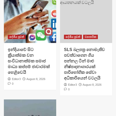
දේශීය පුවත්
දේශීය පුවත්
ව්‍යාපාරික
​ඉන්දියාවේ සිට
SLS බලපත්‍ර නොමැතිව
ක්‍රියාත්මක වන
පවත්වාගෙන ගිය
සංවිධානාත්මක සමාජ
පන්නල ටින් මාළු
මාධ්‍ය කප්පම් ජාවාරමක්
නිෂ්පාදනාගාරයක්
හෙළිවෙයි
පාරිභෝගික සේවා
අධිකාරියෙන් වටලයි
Editor3
August 8, 2026
0
Editor3
August 8, 2026
0