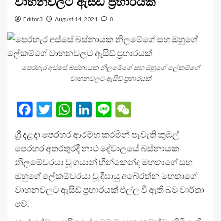
වාහනවලට ඇසිඩ් ප්‍රහාරයක්
Editor3
August 14, 2021
0
පෙරහැර අස්සේ බස්නායක නිලමේගේ සහ ඔහුගේ ලේකම්ගේ
වාහනවලට ඇසිඩ් ප්‍රහාරයක්
Facebook
Twitter
WhatsApp
LinkedIn
Line
WeChat
ශ්‍රී දළදා පෙරහර ආරම්භ කරමින් පැවැති කුඹල්
පෙරහර අතරතුරදී නාථ දේවාලයේ බස්නායක
නිලමේවරයා වූ ගයාන් හීන්කෙන්ද මහතාගේ සහ
ඔහුගේ ලේකම්වරයා වූ දීඝායු අබේරත්න මහතාගේ
වාහනවලට ඇසිඩ් ප්‍රහාරයක් එල්ල වී ඇති බව වාර්තා
වේ.