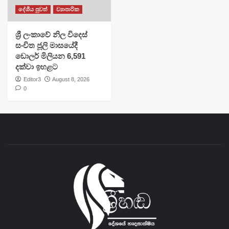
දේශීය පුවත්
ව්‍යාපාරික
ශ්‍රී ලංකාවේ නිල විදෙස්
සංචිත ජූලි මාසයේදී
ඩොලර් මිලියන 6,591
දක්වා ඉහළට
Editor3
August 8, 2026
0