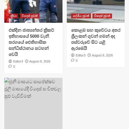
ක්‍රීඩා
විදෙස් පුවත්
දේශීය පුවත්
විදෙස් පුවත්
එක්දින ජාත්‍යන්තර ක්‍රිකට්
​කොළඹ සහ කුවේටය අතර
ඉතිහාසයේ 5000 වැනි
ශ්‍රීලංකන් ගුවන් ගමන් අද
තරගයේ ඓතිහාසික
පස්වරුවේ සිට යළි
සන්ධිස්ථානය සටහන්
ඇරඹෙයි
වෙයි
Editor3
August 8, 2026
0
Editor3
August 8, 2026
0