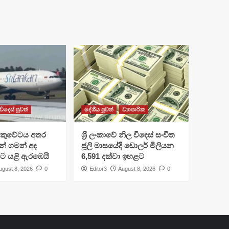
විදෙස් පුවත්
දේශීය පුවත්
ව්‍යාපාරික
කුවේටය අතර
ශ්‍රී ලංකාවේ නිල විදෙස් සංචිත
ුවන් ගමන් අද
ජූලි මාසයේදී ඩොලර් මිලියන
ිට යළි ඇරඹෙයි
6,591 දක්වා ඉහළට
ugust 8, 2026
0
Editor3
August 8, 2026
0