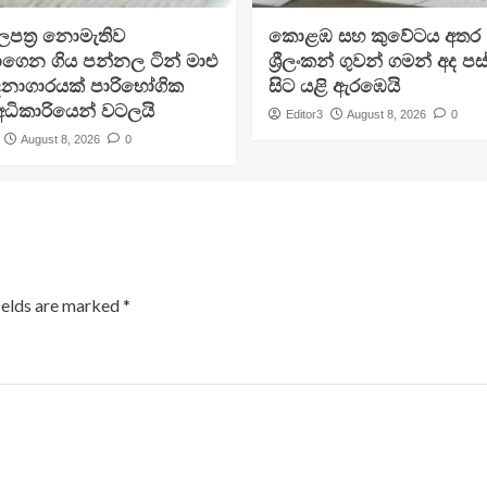
පත්‍ර නොමැතිව
​කොළඹ සහ කුවේටය අතර
ගෙන ගිය පන්නල ටින් මාළු
ශ්‍රීලංකන් ගුවන් ගමන් අද ප
දනාගාරයක් පාරිභෝගික
සිට යළි ඇරඹෙයි
ධිකාරියෙන් වටලයි
Editor3
August 8, 2026
0
August 8, 2026
0
ields are marked
*