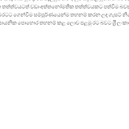
 තත්ත්වයටත් වඩා අත්තනෝමතික තත්ත්වයකට පත්වීම බව
මෙරටට ගෙන්වීම සම්පූර්ණයෙන්ම තහනම් කරන ලද ගැසට් නිව
රසායනික පොහොර තහනම් කළ ලොව පළමු රට බවට ශ‍්‍රී ලංකා