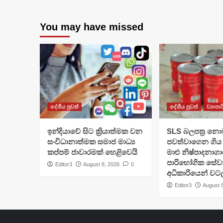
You may have missed
දේශීය පුවත්
දේශීය පුවත්
ව්‍යාපා
​ඉන්දියාවේ සිට ක්‍රියාත්මක වන
SLS බලපත්‍ර නො
සංවිධානාත්මක සමාජ මාධ්‍ය
පවත්වාගෙන ගිය 
කප්පම් ජාවාරමක් හෙළිවෙයි
මාළු නිෂ්පාදනාග
පාරිභෝගික සේව
Editor3
August 8, 2026
0
අධිකාරියෙන් වට
Editor3
August 