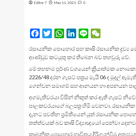
Editor 7
May 11, 2021
0
Facebook
Twitter
WhatsApp
LinkedIn
Line
WeChat
රසායනික පොහොර සහ කෘෂි රසායනික ද්‍රව්‍ය ම
ආණ්ඩුව කටයුතු කර තිබෙන බව තහවුරු වේ.
මේ තහනම පූර්ණ වශයෙන් ක්‍රියාත්මක නොකොට
2226/48 දරන ගැසට් පත්‍රය මැයි 06 ද මුදල් ඇම
ගෙන්වන සමාගම් සහ ආනයන හා අපනයන පාලකවර
අගමැතිවරයා විසින් නිකුත් කර ඇති ගැසට් න
පාලකවරයාගේ බලපත්‍ර හිමි වෙනවා. රසායනි
දැනට පවතින ප්‍රමිතියෙන් යුත් රසායනික පොහ
තත්ත්වයක් බව කෘෂි විද්‍යාඥයෝ පෙන්වා දෙනව
කාබනික පොහොර භාවිතය දිරිගැන්වීම අත්‍යවශ