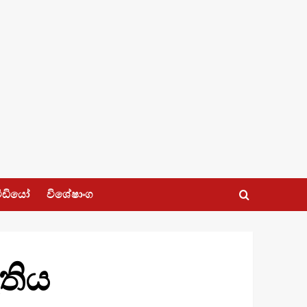
ීඩියෝ
විශේෂාංග
තිය