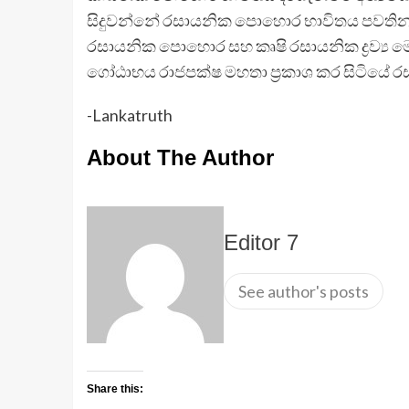
සිදුවන්නේ රසායනික පොහොර භාවිතය පවතින
රසායනික පොහොර සහ කෘෂි රසායනික ද්‍රව්‍ය 
ගෝඨාභය රාජපක්ෂ මහතා ප‍්‍රකාශ කර සිටියේ 
-Lankatruth
About The Author
Editor 7
See author's posts
Share this: