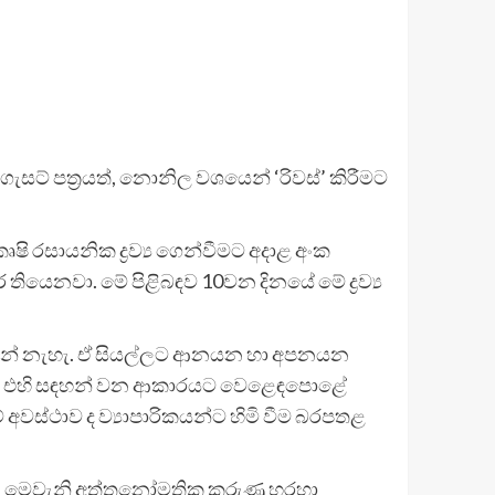
සට් පත්‍රයත්, නොනිල වශයෙන් ‘රිවස්’ කිරීමට
සායනික ද්‍රව්‍ය ගෙන්වීමට අදාළ අංක
 තියෙනවා. මේ පිළිබඳව 10වන දිනයේ මේ ද්‍රව්‍ය
රෙන්නේ නැහැ. ඒ සියල්ලට ආනයන හා අපනයන
යි. එහි සඳහන් වන ආකාරයට වෙ‌ළෙඳපොළේ
වස්ථාව ද ව්‍යාපාරිකයන්ට හිමි වීම බරපතළ
වත්, මෙවැනි අත්තනෝමතික කරුණු හරහා