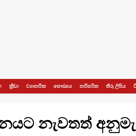
න
ක්‍රීඩා
ව්‍යාපාරික
සෞඛ්‍යය
පාරිසරික
තීරු ලිපිය
ව
ට නැවතත් අනුමැ