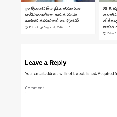
​ඉන්දියාවේ සිට ක්‍රියාත්මක වන
SLS බල
සංවිධානාත්මක සමාජ මාධ්‍ය
පවත්වා
කප්පම් ජාවාරමක් හෙළිවෙයි
නිෂ්පා
සේවා අ
Editor3
August 8, 2026
0
Editor3
Leave a Reply
Your email address will not be published.
Required f
Comment
*