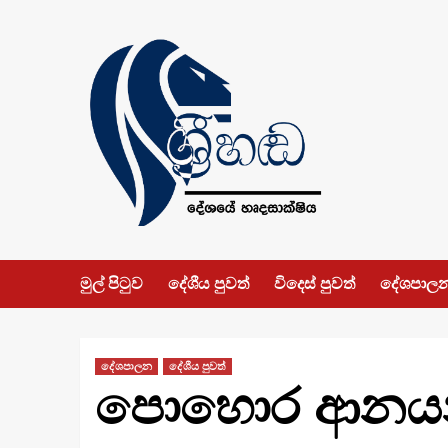
Skip
to
content
මුල් පිටුව
දේශීය පුවත්
විදෙස් පුවත්
දේශපාල
දේශපාලන
දේශීය පුවත්
පොහොර ආනයනය