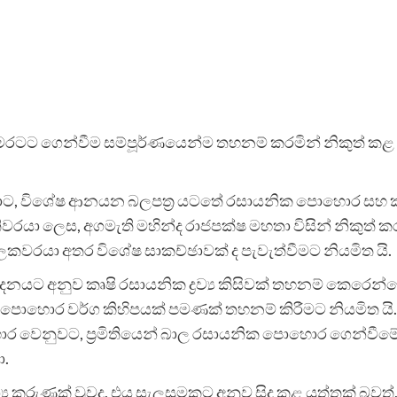
ෙරටට ගෙන්වීම සම්පූර්ණයෙන්ම තහනම් කරමින් නිකුත් කළ ගැ
, විශේෂ ආනයන බලපත්‍ර යටතේ රසායනික පොහොර සහ කෘෂි ර
ැතිවරයා ලෙස, අගමැති මහින්ද රාජපක්ෂ මහතා විසින් නිකුත් කර
යා අතර විශේෂ සාකච්ඡාවක් ද පැවැත්වීමට නියමිත යි.
ිවේදනයට අනුව කෘෂි රසායනික ද්‍රව්‍ය කිසිවක් තහනම් කෙ
ක පොහොර වර්ග කිහිපයක් පමණක් තහනම් කිරීමට නියමිත 
ොර වෙනුවට, ප්‍රමිතියෙන් බාල රසායනික පොහොර ගෙන්වීමේ අ
ා.
්‍ය කරුණක් වුවද, එය සැලසුමකට අනුව සිදු කළ යුත්තක් බ