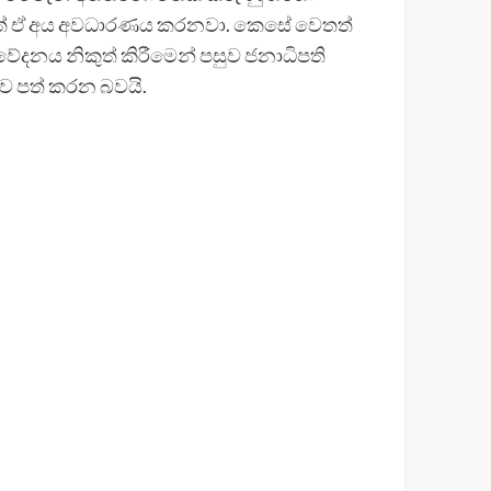
ත් ඒ අය අවධාරණය කරනවා. කෙසේ වෙතත්
ේදනය නිකුත් කිරීමෙන් පසුව ජනාධිපති
ව පත් කරන බවයි.