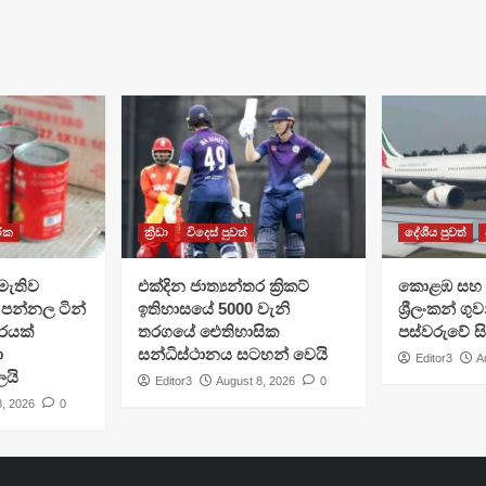
රික
ක්‍රීඩා
විදෙස් පුවත්
දේශීය පුවත්
මැතිව
එක්දින ජාත්‍යන්තර ක්‍රිකට්
​කොළඹ සහ 
පන්නල ටින්
ඉතිහාසයේ 5000 වැනි
ශ්‍රීලංකන් ග
ාරයක්
තරගයේ ඓතිහාසික
පස්වරුවේ ස
ා
සන්ධිස්ථානය සටහන් වෙයි
Editor3
A
ලයි
Editor3
August 8, 2026
0
8, 2026
0