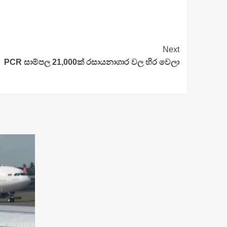
Next
PCR සාම්පල 21,000ක් රසායනාගාර වල හිර වෙලා