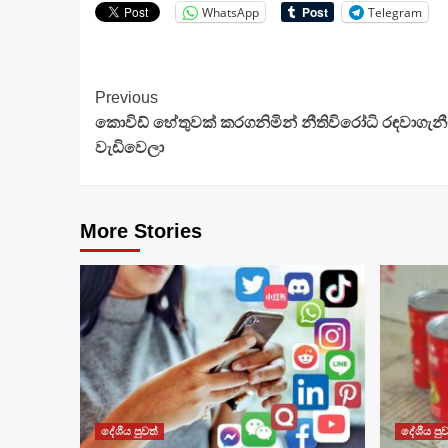
WhatsApp
Telegram
Continue
Previous
කොවිඩ් හේතුවක් කරගනිමින් නීතිවිරෝධි රඳවාගැනීම
Reading
වැඩිවෙලා
More Stories
දේශීය පුවත්
දේශීය පුව