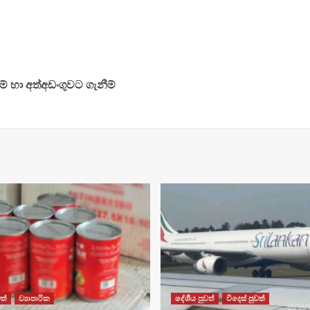
් හා අත්අඩංගුවට ගැනීම්
ත්
ව්‍යාපාරික
දේශීය පුවත්
විදෙස් පුවත්