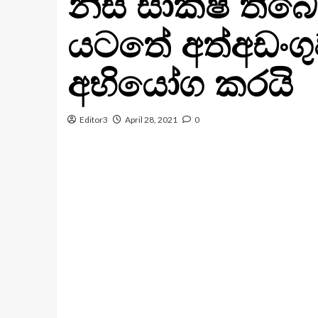
නිසි සාක්ෂි තිබ
යටතේ අත්අඩංගුව
අභියෝග කරයි
Editor3
April 28, 2021
0