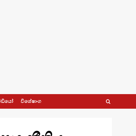
ීඩියෝ
විශේෂාංග