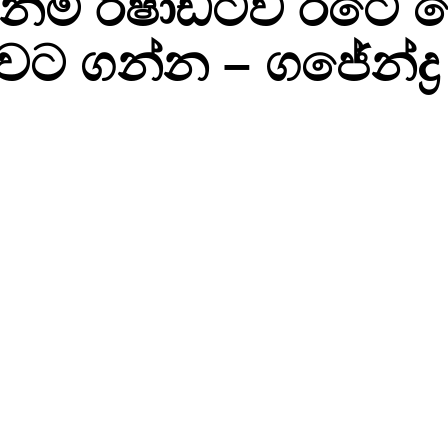
ේනම් රිෂාඩ්ටව රටේ ප
ට ගන්න – ගජේන්ද්‍ර