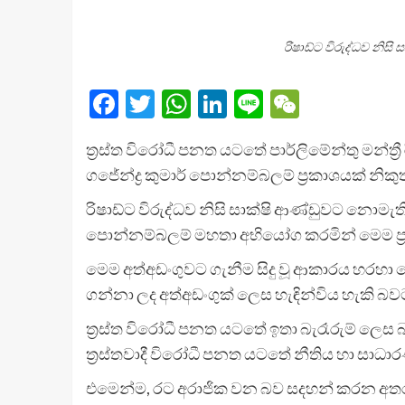
රිෂාඩ්ට විරුද්ධව නිස
Facebook
Twitter
WhatsApp
LinkedIn
Line
WeChat
ත්‍රස්ත විරෝධී පනත යටතේ පාර්ලිමේන්තු මන්ත
ගජේන්ද්‍ර කුමාර් පොන්නම්බලම් ප්‍රකාශයක් නිකුත
රිෂාඩ්ට විරුද්ධව නිසි සාක්ෂි ආණ්ඩුවට නොමැ
පොන්නම්බලම් මහතා අභියෝග කරමින් මෙම ප්‍රක
මෙම අත්අඩංගුවට ගැනීම සිදු වූ ආකාරය හරහ
ගන්නා ලද අත්අඩංගුක් ලෙස හැඳින්විය හැකි බව
ත්‍රස්ත විරෝධී පනත යටතේ ඉතා බැරෑරුම් ලෙ
ත්‍රස්තවාදී විරෝධී පනත යටතේ නීතිය හා සාධ
එමෙන්ම, රට අරාජික වන බව සදහන් කරන අතරම, ත