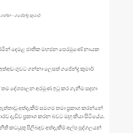
්න - ගජේන්ද්‍ර කුමාර්
 පළ කරමින් දෙමළ ජාතික මහජන පෙරමුණේ නායක
ත්අඩංගුවට ගන්නා ලෙසත් ගජේන්ද්‍ර කුමාර්
ේ තම දේශපාලන අරමුණ ඉටු කර ගැනීම සදහා
්තාවූ අත්දැකීම් සමගම තමා ප්‍රකාශ කරන්නේ
 දැඩිව ප්‍රකාශ කරන බවට ඔහු කියා සිටියේය.
ි කටයුතු පිලිබඳව අත්දැකීම් අල්ප පුද්ගලයන්