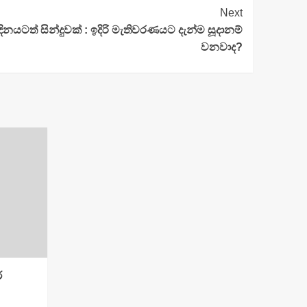
Next
නයටත් සින්දුවක් : ඉදිරි මැතිවරණයට දැන්ම සූදානම්
වනවාද?
ර