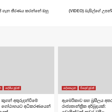
ගෑස් ගැන තීරණය කරන්නේ ඔහු
(VIDEO) බැසිල්ගේ උපන්දි
න
දේශීය පුවත්
දේශපාලන
විදෙස් පුවත්
– කුගන් අතුරුදන්වීමේ
ඇමෙරිකාව සහ බ්‍රසීලය අත
 ගෝඨාභයට අධිකරණයෙන්
රාජ්‍යතාන්ත්‍රික අර්බුදයක්: