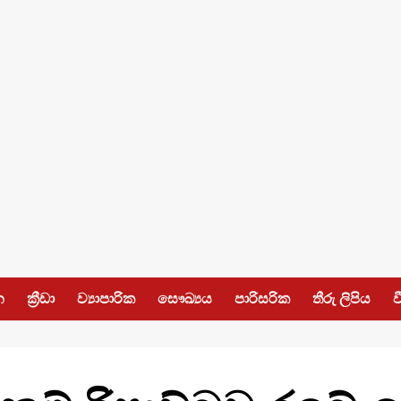
න
ක්‍රීඩා
ව්‍යාපාරික
සෞඛ්‍යය
පාරිසරික
තීරු ලිපිය
ව