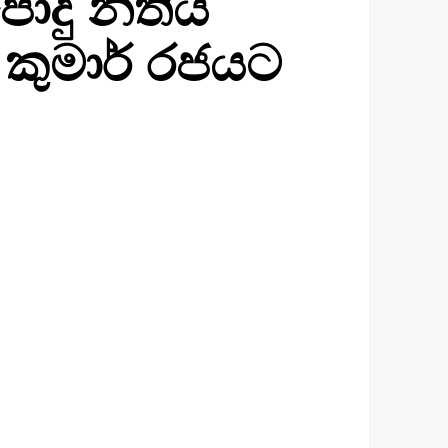
ොදු නීතිය
 කුමාර් රජයට