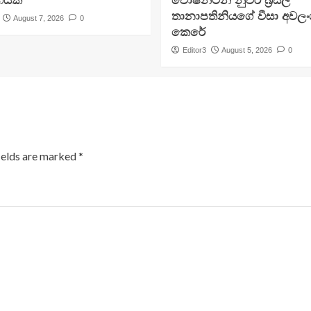
යක්
වොෂින්ටන් නුවර බ්‍රසීල
තානාපතිනියගේ වීසා අවලංග
August 7, 2026
0
කෙරේ
Editor3
August 5, 2026
0
ields are marked
*