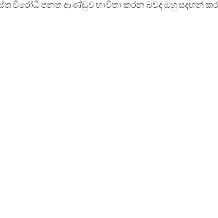
්‍රස්ත විරෝධී පනත ආණ්ඩුව භාවිතා කරන බවද ඔහු සදහන් කර