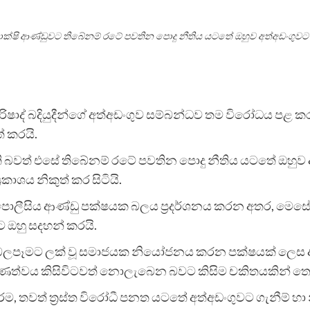
ි සාක්ෂි ආණ්ඩුවට තිබේනම් රටේ පවතින පොදු නීතිය යටතේ ඔහුව අත්අඩංගුවට ගන
්‍රී රිෂාද් බදියුදීන්ගේ අත්අඩංගුව සම්බන්ධව තම විරෝධය
් කරයි.
ති බවත් එසේ තිබේනම් රටේ පවතින පොදු නීතිය යටතේ ඔහුව අ
ාශය නිකුත් කර සිටියි.
ා පොලීසිය ආණ්ඩු පක්ෂයක බලය ප්‍රදර්ශනය කරන අතර, මෙස
ට ඔහු සදහන් කරයි.
ස බලපෑමට ලක් වූ සමාජයක නියෝජනය කරන පක්ෂයක් ලෙස ඇත
ාරණත්වය කිසිවිටවත් නොලැබෙන බවට කිසිම චකිතයකින් තොරව
වත් ත්‍රස්ත විරෝධී පනත යටතේ අත්අඩංගුවට ගැනීම් හා නීත