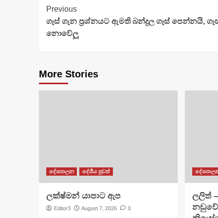
Continue
Previous
ගෑස් ගැන ප්‍රශ්නයට ඇමති බන්දුල ගෑස් පෙන්නයි, 
Reading
නොවේලූ
More Stories
දේශපාලන
දේශීය පුවත්
දේශපාල
ලක්ෂ්මන් යාපාට ඇප
ලලිත් 
නඩුවේ
Editor3
August 7, 2026
0