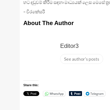
හට දඩුවම් කිරීම සඳහා මාධ්‍යයක් ලෙස මෙසේ ත
– වීරකේසරී
About The Author
Editor3
See author's posts
Share this:
WhatsApp
Telegram