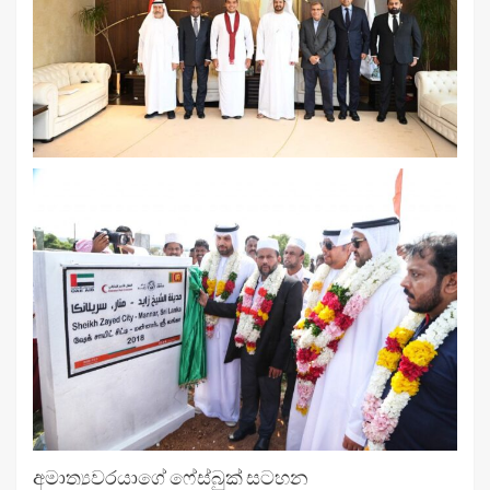
අමාත්‍යවරයාගේ ෆේස්බුක් සටහන