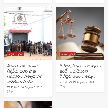
දේශීය පුවත්
දේශීය පුවත්
මීගමුව බන්ධනාගාර
විනිසුරු විශ්‍රාම වයස ගැසට්
සිද්ධිය: තවත් 24ක්
කරයි; මහාධිකරණ
සැකකරුවන් ලෙස නම්
විනිසුරු සංඛ්‍යාව ඉහළට
කරන්න අවසරය
Editor3
August 7, 2026
0
Editor3
August 7, 2026
0