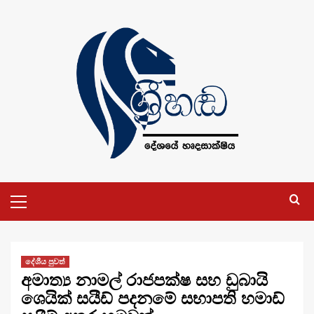
Skip
to
content
Primary
Menu
දේශීය පුවත්
අමාත්‍ය නාමල් රාජපක්ෂ සහ ඩුබායි
ශෙයික් සයීඩ් පදනමේ සභාපති හමාඩ්