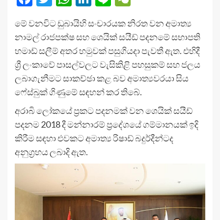
මේ වනවිට ඩුබායිහි සංචාරයක නිරත වන අමාත්‍ය
නාමල් රාජපක්ෂ සහ ශෙයික් සයීඩ් පදනමේ සභාපති
හමාඩ් සලීම් අතර හමුවක් පසුගියදා පැවතී ඇත. එහිදී
ශ්‍රී ලංකාවේ පාසල්වලට වැසිකිළි පහසුකම් සහ ජලය
ලබාගැනීමට සාකච්ඡා කළ බව අමාත්‍යවරයා සිය
ෆේස්බුක් ගිණුමේ සඳහන් කර තිබේ.
අරාබි ලෝකයේ ප්‍රකට පදනමක් වන ශෙයික් සයීඩ්
පදනම 2018 දී මන්නාරම් ප්‍රදේශයේ ගම්මානයක් ඉදි
කිරීම සඳහා එවකට අමාත්‍ය රිෂාඩ් බදුර්දීන්ටද
අනුග්‍රහය ලබාදි ඇත.