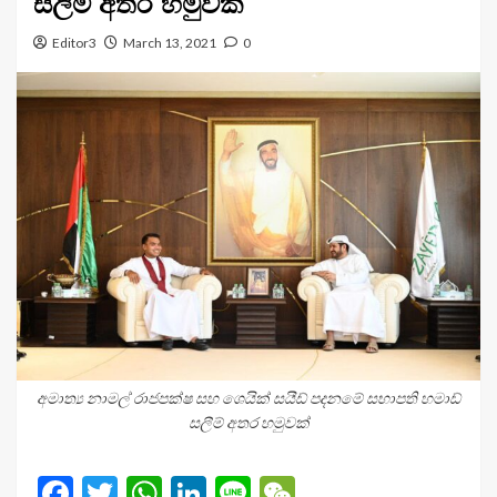
සලීම් අතර හමුවක්
Editor3
March 13, 2021
0
අමාත්‍ය නාමල් රාජපක්ෂ සහ ශෙයික් සයීඩ් පදනමේ සභාපති හමාඩ්
සලීම් අතර හමුවක්
Facebook
Twitter
WhatsApp
LinkedIn
Line
WeChat