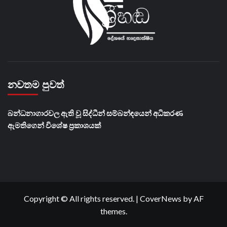
නවතම පුවත්
බන්ධනාගාරවල ඇති වූ සිද්ධීන් සම්බන්ඳයෙන් අධිකරණ
ඇමතිගෙන් විශේෂ ප්‍රකාශයක්
Copyright © All rights reserved.
|
CoverNews
by AF
themes.