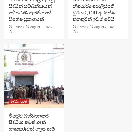
සිද්ධීන් සම්බන්ඳයෙන්
නියෝජ්‍ය පොලිස්පති
අධිකරණ ඇමතිගෙන්
ධුරයට; CID අධ්‍යක්ෂ
විශේෂ ප්‍රකාශයක්
තනතුරින් ඉවත් වෙයි
Editor3
August 7, 2026
Editor3
August 7, 2026
0
0
දේශීය පුවත්
මීගමුව බන්ධනාගාර
සිද්ධිය: තවත් 24ක්
සැකකරුවන් ලෙස නම්