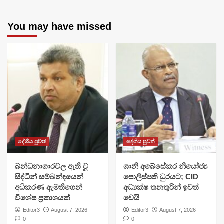
You may have missed
දේශීය පුවත්
දේශීය පුවත්
බන්ධනාගාරවල ඇති වූ
ශානි අබේසේකර නියෝජ්‍ය
සිද්ධීන් සම්බන්ඳයෙන්
පොලිස්පති ධුරයට; CID
අධිකරණ ඇමතිගෙන්
අධ්‍යක්ෂ තනතුරින් ඉවත්
විශේෂ ප්‍රකාශයක්
වෙයි
Editor3
August 7, 2026
Editor3
August 7, 2026
0
0