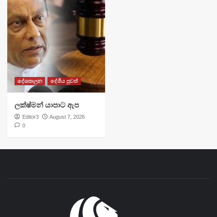
දේශපාලන
දේශීය පුවත්
ලක්ෂ්මන් යාපාට ඇප
Editor3
August 7, 2026
0