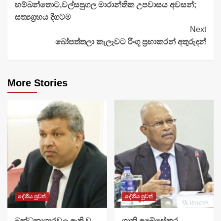
හම්බන්තොට,වල්සපුගල මාරාන්තික උපවාසය අවසන්;
Reading
සත්‍යග්‍රහය දිගටම
Next
බෝපත්තලා කැලෑවට රිංගූ ප්‍රභාකරන් අතුරුදන්
More Stories
දේශීය පුවත්
දේශීය පුවත්
බන්ධනාගාරවල ඇති වූ
ශානි අබේසේකර