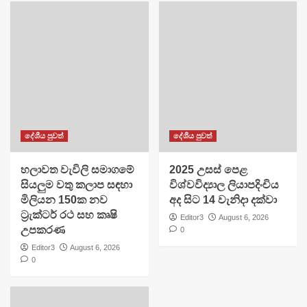
දේශීය පුවත්
දේශීය පුවත්
හලාවත වැවිලි සමාගමේ
​2025 උසස් පෙළ
සියලුම වතු කලාප සඳහා
විශ්වවිද්‍යාල ලියාපදිංචිය
මිලියන 150ක නව
අද සිට 14 වැනිදා දක්වා
ට්‍රැක්ටර් රථ සහ කෘෂි
Editor3
August 6, 2026
උපකරණ
0
Editor3
August 6, 2026
0