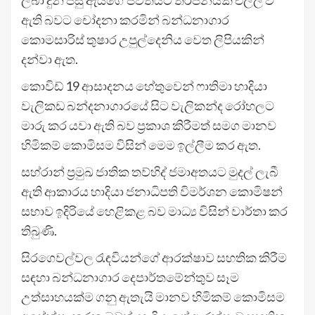
ලබා දුන් පසු ඇයගේ ජීවිතයට තර්ජනයක් එල්ල වී
ඇති බවට චෝදනා කරමින් බන්ධනාගාර
කොමසාරිස් තුෂාර උපුල්දෙනිය වෙත ලිපියකින්
දන්වා ඇත.
කොවිඩ් 19 ආසාදනය හේතුවෙන් ෆාතිමා හාදියා
වැලිකඩ බන්දනාගාරයේ සිට වැලිකන්ද රෝහලට
මාරු කර යවා ඇති බව ප්‍රකාශ කිරීමත් සමග මානව
හිමිකම් කොමිසම විසින් මෙම ඉල්ලීම කර ඇත.
සහ්රාන් ප්‍රමුඛ ජාතික තව්හිද් ජමාඅතයට මුදල් ලැබී
ඇති ආකාරය හාදියා ජනාධිපති විමර්ශන කොමිෂන්
සභාව ඉදිරියේ හෙළිකළ බව මාධ්‍ය විසින් වාර්තා කර
තිබුණි.
සිරගෙවල්වල රැඳවියන්ගේ ආරක්ෂාව සහතික කිරීම
සඳහා බන්ධනාගාර දෙපාර්තමේන්තුව සෑම
උත්සාහයක්ම ගනු ඇතැයි මානව හිමිකම් කොමිසම