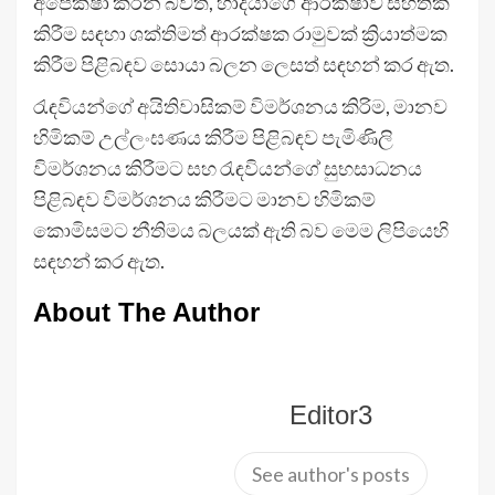
අපේක්ෂා කරන බවත්, හාදියාගේ ආරක්ෂාව සහතික
කිරීම සඳහා ශක්තිමත් ආරක්ෂක රාමුවක් ක්‍රියාත්මක
කිරීම පිළිබඳව සොයා බලන ලෙසත් සඳහන් කර ඇත.
රැඳවියන්ගේ අයිතිවාසිකම් විමර්ශනය කිරිම, මානව
හිමිකම් උල්ලංඝණය කිරීම පිළිබඳව පැමිණිලි
විමර්ශනය කිරීමට සහ රැඳවියන්ගේ සුභසාධනය
පිළිබඳව විමර්ශනය කිරීමට මානව හිමිකම්
කොමිසමට නීතිමය බලයක් ඇති බව මෙම ලිපියෙහි
සඳහන් කර ඇත.
About The Author
Editor3
See author's posts