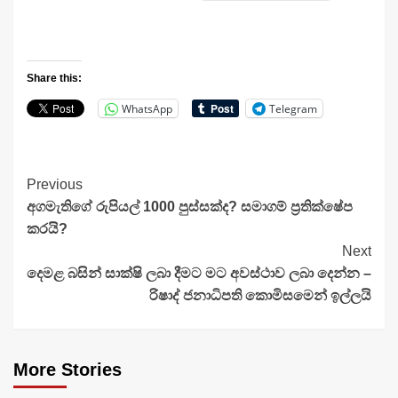
Share this:
WhatsApp
Telegram
Continue
Previous
අගමැතිගේ රුපියල් 1000 පුස්සක්ද? සමාගම් ප්‍රතික්ෂේප
Reading
කරයි?
Next
දෙමළ බසින් සාක්ෂි ලබා දීමට මට අවස්ථාව ලබා දෙන්න –
රිෂාද් ජනාධිපති කොමිසමෙන් ඉල්ලයි
More Stories