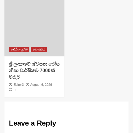
දේශීය පුවත්
සෞඛ්‍යය
ශ්‍රී ලංකාවේ ශ්වසන රෝග
නිසා වාර්ෂිකව 7000ක්
මරුට
Editor3
August 6, 2026
0
Leave a Reply