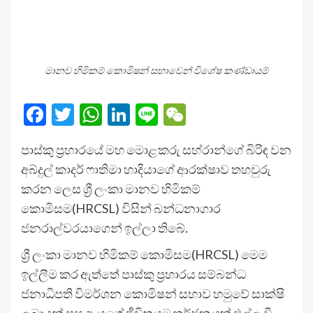
මානව හිමිකම් කොමිෂන් සභාවෙන් විශේෂ කණ්ඩායම්
Facebook
Twitter
WhatsApp
LinkedIn
Line
WeChat
පාස්කු ප්‍රහාරයේ මහ මොළකරු සහ්රාන්ගේ බිරිඳ වන
අබ්දුල් කාදර් ෆාතිමා හාදියාගේ ආරක්ෂාව තහවුරු
කරන ලෙස ශ්‍රී ලංකා මානව හිමිකම්
කොමිසම(HRCSL) විසින් බන්ධනාගාර
ජනරාල්වරයාගෙන් ඉල්ලා තිබේ.
ශ්‍රී ලංකා මානව හිමිකම් කොමිසම(HRCSL) මෙම
ඉල්ලීම කර ඇත්තේ පාස්කු ප්‍රහාරය සම්බන්ධ
ජනාධිපති විමර්ශන කොමිෂන් සභාව හමුවේ සාක්ෂි