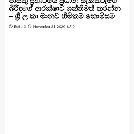
පාස්කු ප්‍රහාරයේ ප්‍රධාන සැකකරුගේ
බිරිඳගේ ආරක්ෂාව ශක්තිමත් කරන්න
– ශ්‍රී ලංකා මානව හිමිකම් කොමිසම
Editor3
November 21, 2020
0