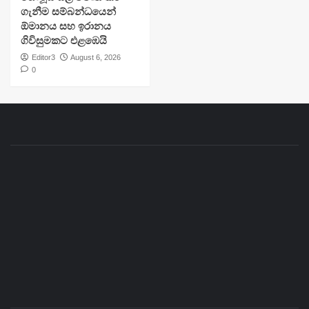
ගැනීම සම්බන්ධයෙන්
ඕමානය සහ ඉරානය
ගිවිසුමකට එළඹෙයි
Editor3
August 6, 2026
0