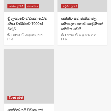
දේශීය පුවත්
සෞඛ්‍යය
දේශීය පුවත්
ශ්‍රී ලංකාවේ ශ්වසන රෝග
සත්ත්ව සහ ජාතික ජල
නිසා වාර්ෂිකව 7000ක්
සම්පාදන පනත් කෙටුම්පත්
මරුට
සම්මත වෙයි
Editor3
August 6, 2026
Editor3
August 6, 2026
0
0
විදෙස් පුවත්
හෝමූස් යළි විවෘත කර