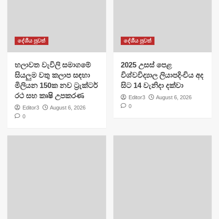
දේශීය පුවත්
දේශීය පුවත්
හලාවත වැවිලි සමාගමේ
​2025 උසස් පෙළ
සියලුම වතු කලාප සඳහා
විශ්වවිද්‍යාල ලියාපදිංචිය අද
මිලියන 150ක නව ට්‍රැක්ටර්
සිට 14 වැනිදා දක්වා
රථ සහ කෘෂි උපකරණ
Editor3
August 6, 2026
0
Editor3
August 6, 2026
0