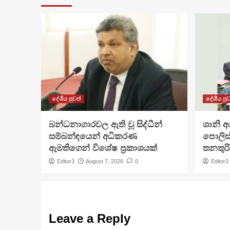
දේශීය පුවත්
දේශීය පුව
බන්ධනාගාරවල ඇති වූ සිද්ධීන්
ශානි 
සම්බන්ඳයෙන් අධිකරණ
පොලිස්
ඇමතිගෙන් විශේෂ ප්‍රකාශයක්
තනතුරි
Editor3
August 7, 2026
0
Editor3
Leave a Reply