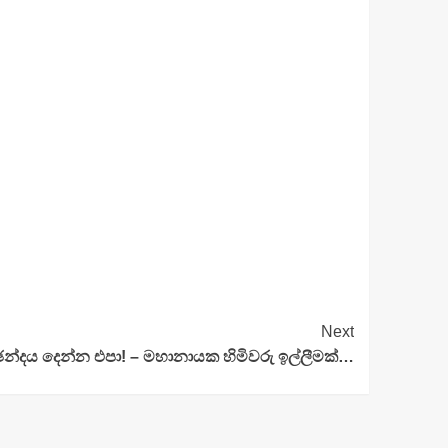
Next
ඡන්දය දෙන්න එපා! – මහානායක හිමිවරු ඉල්ලීමක්…