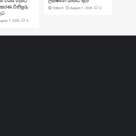
්‍රාම වයස ගැසට්
ලක්ෂ්මන් යාපාට ඇප
ිකරණ විනිසුරු
Editor3
August 7, 2026
0
ළට
ugust 7, 2026
0