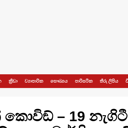
න
ක්‍රීඩා
ව්‍යාපාරික
සෞඛ්‍යය
පාරිසරික
තීරු ලිපිය
ව
් කොවිඞ් – 19 නැගිට