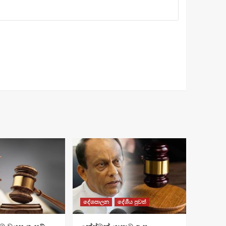
දේශපාලන
දේශීය පුවත්