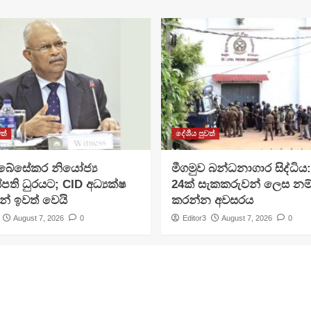
ත්
දේශීය පුවත්
අබේසේකර නියෝජ්‍ය
මීගමුව බන්ධනාගාර සිද්ධිය
පති ධුරයට; CID අධ්‍යක්ෂ
24ක් සැකකරුවන් ලෙස නම
න් ඉවත් වෙයි
කරන්න අවසරය
August 7, 2026
0
Editor3
August 7, 2026
0