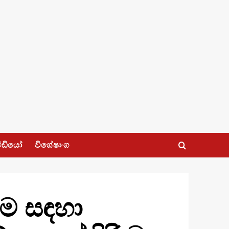
ීඩියෝ
විශේෂාංග
ීම සඳහා