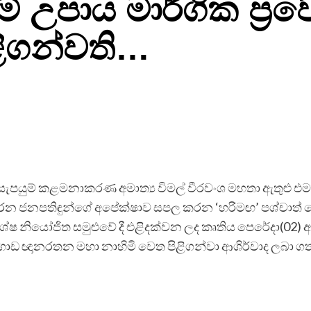
 උපාය මාර්ගික ප්‍රව
ළිගන්වති…
සැපයුම් කළමනාකරණ අමාත්‍ය විමල් වීරවංශ මහතා ඇතුළු
රන ජනපතිඳුන්ගේ අපේක්ෂාව සපල කරන ‘හරිමඟ’ පශ්චාත් කො
ේෂ නියෝජිත සමුළුවේ දී එළිදක්වන ලද කෘතිය පෙරේදා(02) අස
ාගොඩ ඥානරතන මහා නාහිමි වෙත පිළිගන්වා ආශිර්වාද ලබා ගත