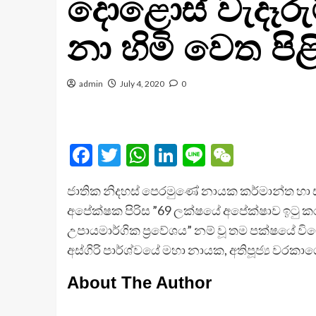
දොළොස් වැදෑරුම්
නා හිමි වෙත පි
admin
July 4, 2020
0
Facebook
Twitter
WhatsApp
LinkedIn
Line
WeChat
ජාතික නිදහස් පෙරමුණේ නායක කර්මාන්ත හා 
අපේක්ෂක පිරිස ”69 ලක්ෂයේ අපේක්ෂාව ඉටු ක
උපායමාර්ගික ප්‍රවේශය” නම් වූ තම පක්ෂයේ විශ
අස්ගිරි පාර්ශ්වයේ මහා නායක, අතිපූජ්‍ය වරක
About The Author