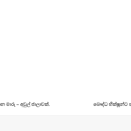
මාරු – අවුල් ජාලාවක්.
බෞද්ධ භික්ෂූන්ට 