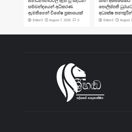
බන්ධනාගාරවල ඇති වූ සිද්ධීන්
ශානි අබේසේකර න
සම්බන්ඳයෙන් අධිකරණ
පොලිස්පති ධුරයට
ඇමතිගෙන් විශේෂ ප්‍රකාශයක්
අධ්‍යක්ෂ තනතුරින
Editor3
August 7, 2026
0
Editor3
August 