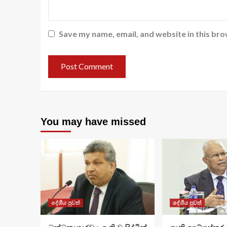
Save my name, email, and website in this bro
You may have missed
දේශීය පුවත්
දේශීය පුවත්