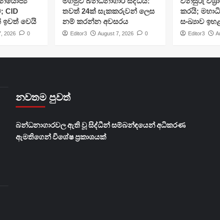
ියෝජ්‍ය
මීගමුව බන්ධනාගාර සිද්ධිය:
විනිසුරු විශ
; CID
තවත් 24ක් සැකකරුවන් ලෙස
කරයි; මහාධ
් ඉවත් වෙයි
නම් කරන්න අවසරය
සංඛ්‍යාව ඉහ
7, 2026
0
Editor3
August 7, 2026
0
Editor3
A
නවතම පුවත්
බන්ධනාගාරවල ඇති වූ සිද්ධීන් සම්බන්ඳයෙන් අධිකරණ
ඇමතිගෙන් විශේෂ ප්‍රකාශයක්