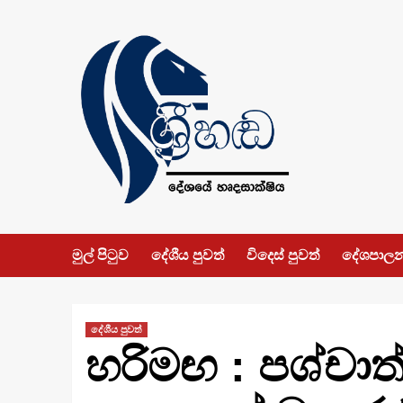
Skip
to
content
මුල් පිටුව
දේශීය පුවත්
විදෙස් පුවත්
දේශපාල
දේශීය පුවත්
හරිමඟ : පශ්චාත