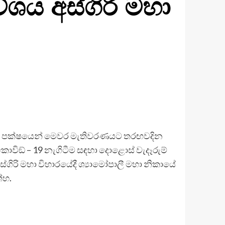
ේශය අස්ගිරි මහා
 එම පක්ෂයෙන් මෙවර මැතිවරණයට තරඟවදින
විඞ් – 19 නැගිටීම සඳහා දොළොස් වැදෑරුම්
්ගිරි මහා විහාරයේදී ශ්‍යාමෝපාලී මහා නිකායේ
්හ.