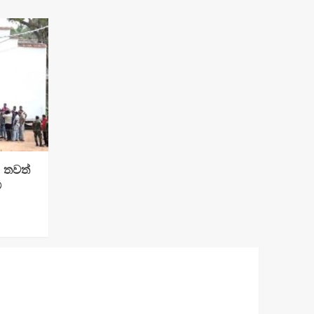
: තවත්
්