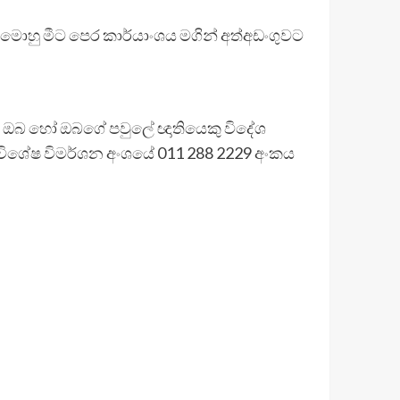
, මොහු මීට පෙර කාර්යාංශය මගින් අත්අඩංගුවට
ර, ඔබ හෝ ඔබගේ පවුලේ ඥාතියෙකු විදේශ
 විශේෂ විමර්ශන අංශයේ 011 288 2229 අංකය