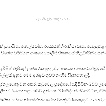
ඩුබායි සුද්දා අත්අඩංගුවට
න් ඩුබායි හා මොල්ඩෝවා රාජ්‍යයන්හි රැකියා සඳහා යොමුකළ ර
ාංශයේ විශේෂ විමර්ශන අංශයේ පොලිස් ඒකකයේ නිළධාරීන් විසින්
 විසින් රුපියල් ලක්ෂ 7ක මුදලක් ලබාගෙන පොරොන්දු වූ පරි
ිල්ලක් අනුව මෙම අත්අඩංගුවට ගැනීම සිදුකරන ලදී.
 පුද්ගලයෙකු වන අතර, කඩුවෙල ප්‍රදේශයේ රැඳි සිටින බවට 
්ගලික රථයෙන් පළායාමට උත්සහ කිරිමේදී අත්අඩංගුවට ගැනීම 
ත් ජාතික පක්ෂය නියෝජනය කරන මන්ත්‍රිවරයෙකුද වන අතර, 