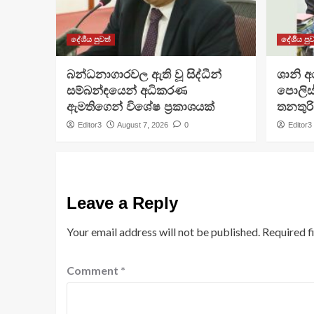
දේශීය පුවත්
දේශීය පුව
බන්ධනාගාරවල ඇති වූ සිද්ධීන්
ශානි 
සම්බන්ඳයෙන් අධිකරණ
පොලිස්
ඇමතිගෙන් විශේෂ ප්‍රකාශයක්
තනතුරි
Editor3
August 7, 2026
0
Editor3
Leave a Reply
Your email address will not be published.
Required f
Comment
*