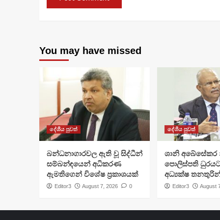
You may have missed
දේශීය පුවත්
දේශීය පුවත්
බන්ධනාගාරවල ඇති වූ සිද්ධීන්
ශානි අබේසේකර න
සම්බන්ඳයෙන් අධිකරණ
පොලිස්පති ධුරයට
ඇමතිගෙන් විශේෂ ප්‍රකාශයක්
අධ්‍යක්ෂ තනතුරින
Editor3
August 7, 2026
0
Editor3
August 