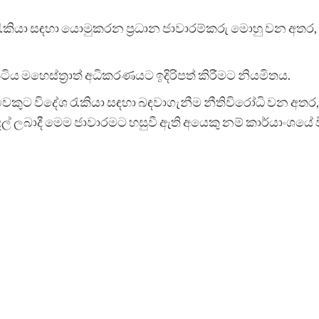
යේ රැකියා සඳහා යොමුකරන ප්‍රධාන ජාවාරම්කරු මොහු වන අතර
ටිය මහෙස්ත්‍රාත් අධිකරණයට ඉදිරිපත් කිරීමට නියමිතය.
ිවෙකුට විදේශ රැකියා සඳහා බඳවාගැනීම නීතිවිරෝධි වන අත
දල් ලබාදී මෙම ජාවාරමට හසුවී ඇති අයෙකු නම් කාර්යාංශයේ