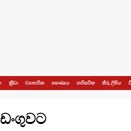
න
ක්‍රීඩා
ව්‍යාපාරික
සෞඛ්‍යය
පාරිසරික
තීරු ලිපිය
ව
්අඩංගුවට