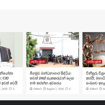
දේශීය පුවත්
දේශීය පුවත්
ියෝජ්‍ය
මීගමුව බන්ධනාගාර සිද්ධිය:
විනිසුරු විශ
; CID
තවත් 24ක් සැකකරුවන් ලෙස
කරයි; මහාධ
් ඉවත් වෙයි
නම් කරන්න අවසරය
සංඛ්‍යාව ඉහ
7, 2026
0
Editor3
August 7, 2026
0
Editor3
A