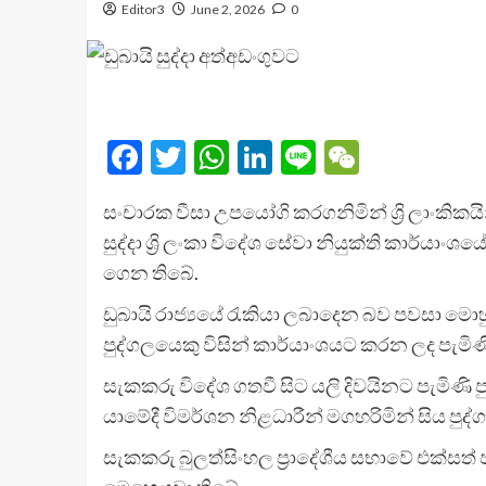
Editor3
June 2, 2026
0
Facebook
Twitter
WhatsApp
LinkedIn
Line
WeChat
සංචාරක වීසා උපයෝගි කරගනිමින් ශ්‍රි ලාංකිකයි
සුද්දා ශ්‍රි ලංකා විදේශ සේවා නියුක්ති කාර්ය
ගෙන තිබේ.
ඩුබායි රාජ්‍යයේ රැකියා ලබාදෙන බව පවසා මොහු
පුද්ගලයෙකු විසින් කාර්යාංශයට කරන ලද පැමිණ
සැකකරු විදේශ ගතවී සිට යලි දිවයිනට පැමිණි
යාමේදී විමර්ශන නිළධාරීන් මගහරිමින් සිය පුද
සැකකරු බුලත්සිංහල ප්‍රාදේශීය සභාවේ එක්ස