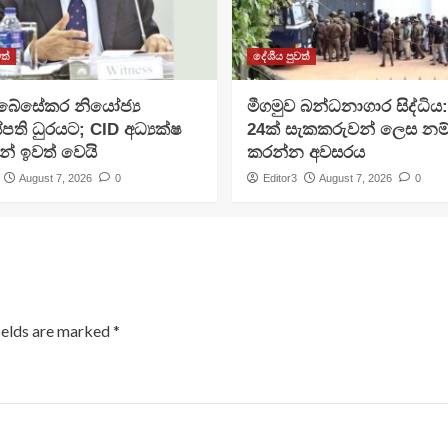
ත්
දේශීය පුවත්
අබේසේකර නියෝජ්‍ය
මීගමුව බන්ධනාගාර සිද්ධිය
පති ධුරයට; CID අධ්‍යක්ෂ
24ක් සැකකරුවන් ලෙස නම
න් ඉවත් වෙයි
කරන්න අවසරය
August 7, 2026
0
Editor3
August 7, 2026
0
ields are marked
*