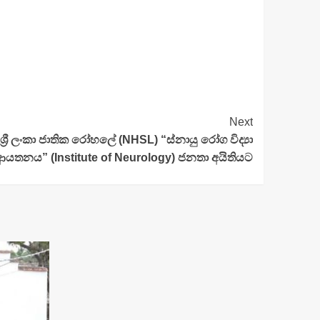
Next
්‍රී ලංකා ජාතික රෝහලේ (NHSL) “ස්නායු රෝග විද්‍යා
ආයතනය” (Institute of Neurology) ජනතා අයිතියට