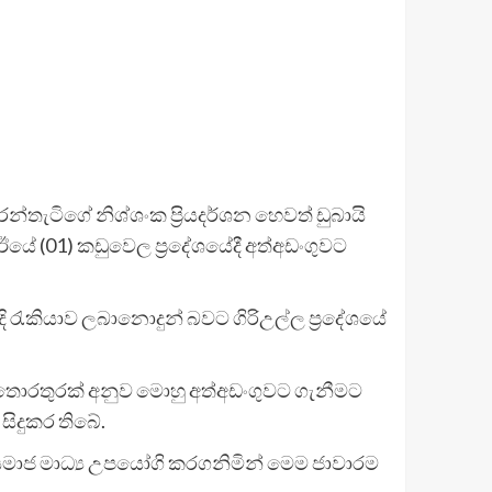
න්තැටිගේ නිශ්ශංක ප්‍රියදර්ශන හෙවත් ඩුබායි
 ඊයේ (01) කඩුවෙල ප්‍රදේශයේදී අත්අඩංගුවට
දි රැකියාව ලබානොදුන් බවට ගිරිඋල්ල ප්‍රදේශයේ
ලද තොරතුරක් අනුව මොහු අත්අඩංගුවට ගැනීමට
සිදුකර තිබේ.
සමාජ මාධ්‍ය උපයෝගි කරගනිමින් මෙම ජාවාරම