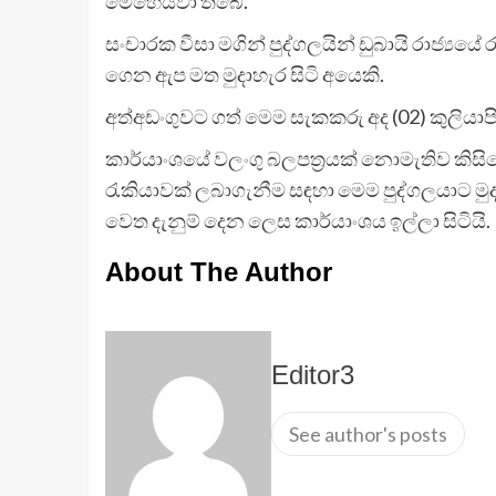
මෙහෙයවා තිබේ.
සංචාරක වීසා මගින් පුද්ගලයින් ඩුබායි රාජ්‍ය
ගෙන ඇප මත මුදාහැර සිටි අයෙකි.
අත්අඩංගුවට ගත් මෙම සැකකරු අද (02) කුලියාපි
කාර්යාංශයේ වලංගු බලපත්‍රයක් නොමැතිව කිස
රැකියාවක් ලබාගැනීම සඳහා මෙම පුද්ගලයාට මු
වෙත දැනුම් දෙන ලෙස කාර්යාංශය ඉල්ලා සිටියි.
About The Author
Editor3
See author's posts