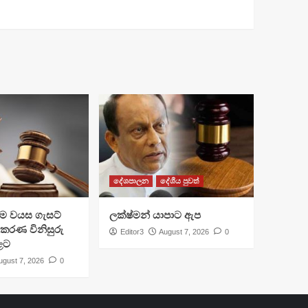
දේශපාලන
දේශීය පුවත්
්‍රාම වයස ගැසට්
ලක්ෂ්මන් යාපාට ඇප
ිකරණ විනිසුරු
Editor3
August 7, 2026
0
ළට
ugust 7, 2026
0