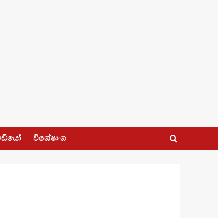
ීඩියෝ
විශේෂාංග