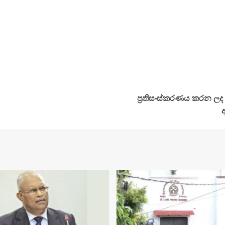
ප්‍රතිසංස්කරණය කරන ලද ශ