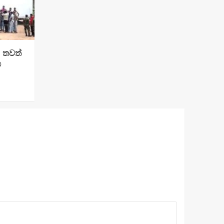
: තවත්
්