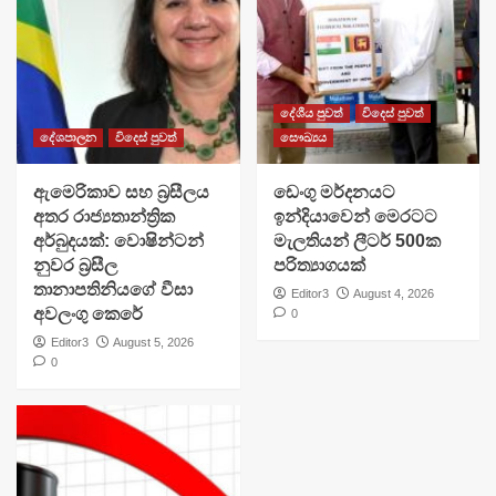
දේශීය පුවත්
විදෙස් පුවත්
දේශපාලන
විදෙස් පුවත්
සෞඛ්‍යය
ඇමෙරිකාව සහ බ්‍රසීලය
ඩෙංගු මර්දනයට
අතර රාජ්‍යතාන්ත්‍රික
ඉන්දියාවෙන් මෙරටට
අර්බුදයක්: වොෂින්ටන්
මැලතියන් ලීටර් 500ක
නුවර බ්‍රසීල
පරිත්‍යාගයක්
තානාපතිනියගේ වීසා
Editor3
August 4, 2026
අවලංගු කෙරේ
0
Editor3
August 5, 2026
0