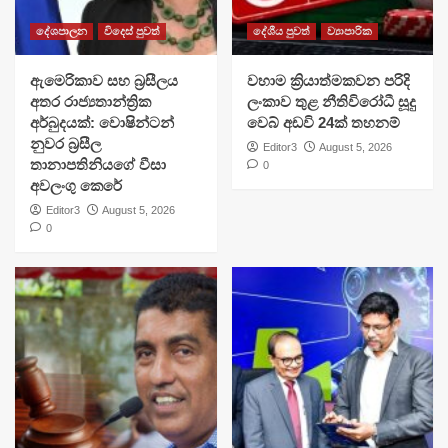
දේශපාලන
විදෙස් පුවත්
දේශීය පුවත්
ව්‍යාපාරික
ඇමෙරිකාව සහ බ්‍රසීලය
වහාම ක්‍රියාත්මකවන පරිදි
අතර රාජ්‍යතාන්ත්‍රික
ලංකාව තුළ නීතිවිරෝධී සූදු
අර්බුදයක්: වොෂින්ටන්
වෙබ් අඩවි 24ක් තහනම්
නුවර බ්‍රසීල
Editor3
August 5, 2026
තානාපතිනියගේ වීසා
0
අවලංගු කෙරේ
Editor3
August 5, 2026
0