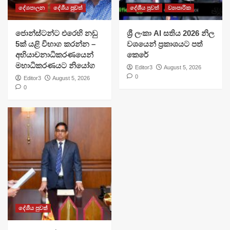
දේශපාලන
දේශීය පුවත්
දේශීය පුවත්
ව්‍යාපාරික
ජොන්ස්ටන්ට එරෙහි නඩු
ශ්‍රී ලංකා AI සතිය 2026 නිල
5ක් යළි විභාග කරන්න –
වශයෙන් ප්‍රකාශයට පත්
අභියාචනාධිකරණයෙන්
කෙරේ
මහාධිකරණයට නියෝග
Editor3
August 5, 2026
0
Editor3
August 5, 2026
0
දේශීය පුවත්