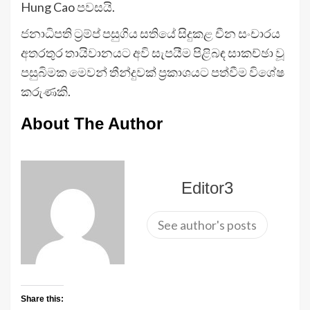
Hung Cao පවසයි.
ජනාධිපති ට්‍රම්ප් පසුගිය සතියේ සිදුකළ චීන සංචාරය
අතරතුර තායිවානයට අවි සැපයීම පිළිබඳ සාකච්ඡා වූ
පසුබිමක මෙවන් තීන්දුවක් ප්‍රකාශයට පත්වීම විශේෂ
කරුණකි.
About The Author
Editor3
See author's posts
Share this: