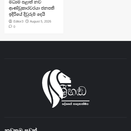
මධ්‍යම පළාත් නව
ආණ්ඩුකාරවරයා ජනපති
ඉදිරියේ දිවුරුම් දෙයි
Editor3
August 5, 2026
0
නවතම පුවත්