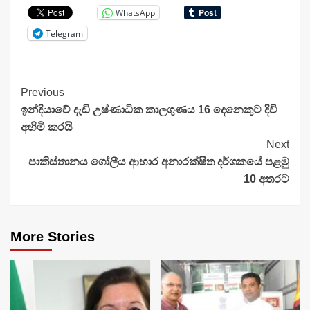
WhatsApp
Telegram
Continue
Previous
ඉන්දියාවේ දැඩි උෂ්ණාධික කාලගුණය 16 දෙනෙකුට දිවි
Reading
අහිමි කරයි
Next
පාකි­ස්තා­නය ගෝලීය ආහාර අනා­ර­ක්ෂිත දර්ශ­කයේ පළමු
10 අතරට
More Stories