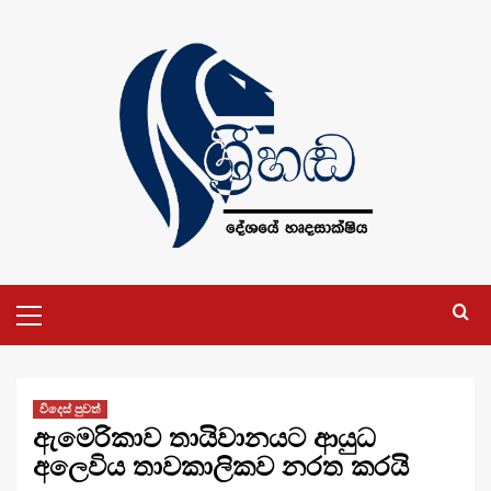
Skip
to
content
Primary
Menu
විදෙස් පුවත්
ඇමෙරිකාව තායිවානයට ආයුධ
අලෙවිය තාවකාලිකව නරත කරයි