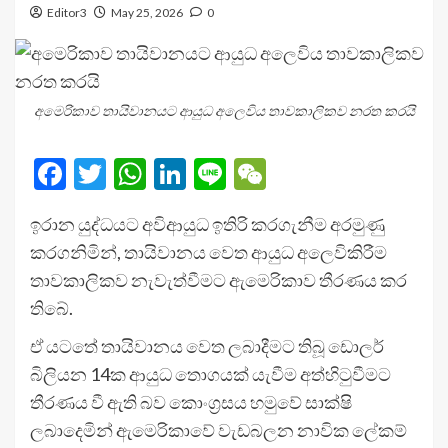
Editor3
May 25, 2026
0
අමෙරිකාව තායිවානයට ආයුධ අලෙවිය තාවකාලිකව නරත කරයි
Facebook
Twitter
WhatsApp
LinkedIn
Line
WeChat
ඉරාන යුද්ධයට අවිආයුධ ඉතිරි කරගැනීම අරමුණු
කරගනිමින්, තායිවානය වෙත ආයුධ අලෙවිකිරීම
තාවකාලිකව නැවැත්වීමට ඇමෙරිකාව තීරණය කර
තිබේ.
ඒ යටතේ තායිවානය වෙත ලබාදීමට තිබූ ඩොලර්
බිලියන 14ක ආයුධ තොගයක් යැවීම අත්හිටුවීමට
තීරණය වී ඇති බව කොංග්‍රසය හමුවේ සාක්ෂි
ලබාදෙමින් ඇමෙරිකාවේ වැඩබලන නාවික ලේකම්