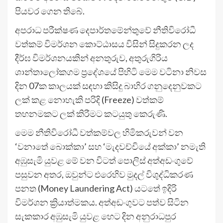
පියවර ගෙන තිබේ.
අපරාධ පරීක්ෂණ දෙපාර්තමේන්තුවේ නීතිවිරෝධී
වත්කම් විමර්ශන කොට්ඨාසය විසින් සිදුකරන ලද
දීර්ඝ විමර්ශනයකින් අනතුරුව, අතුරුගිරිය
ශාන්තාලෝකගම ප්‍රදේශයේ පිහිටි මෙම වටිනා නිවස
දින 07ක කාලයක් සඳහා කිසිදු බාහිර ගනුදෙනුවකට
ලක් කළ නොහැකි පරිදි (Freeze) වත්කම්
තහනමකට ලක් කිරීමට කටයුතු කෙරුණි.
මෙම නීතිවිරෝධී වත්කම්වල හිමිකරුවන් වන
‘වනාතේ බොක්කා’ සහ ‘මැදවච්චියේ අක්කා’ නමැති
අඹුසැමි යුවළ මේ වන විටත් පොලිස් අත්අඩංගුවේ
පසුවන අතර, ඔවුන්ට එරෙහිව මුදල් විශුද්ධිකරණ
පනත (Money Laundering Act) යටතේ ඉදිරි
විමර්ශන ක්‍රියාත්මකය. අත්අඩංගුවට පත්ව සිටින
සැකකාර අඹුසැමි යුවළ හෙට දින අනුරාධපුර