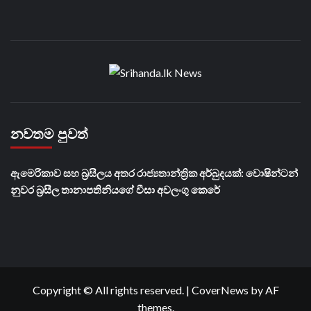
නවතම පුවත්
ඇමෙරිකාව සහ බ්‍රසීලය අතර රාජ්‍යතාන්ත්‍රික අර්බුදයක්: වොෂින්ටන්
නුවර බ්‍රසීල තානාපතිනියගේ වීසා අවලංගු කෙරේ
Copyright © All rights reserved.
|
CoverNews
by AF
themes.