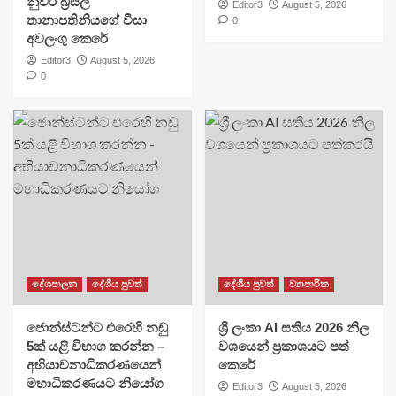
නුවර බ්‍රසීල
Editor3
August 5, 2026
තානාපතිනියගේ වීසා
0
අවලංගු කෙරේ
Editor3
August 5, 2026
0
දේශපාලන
දේශීය පුවත්
දේශීය පුවත්
ව්‍යාපාරික
ජොන්ස්ටන්ට එරෙහි නඩු
ශ්‍රී ලංකා AI සතිය 2026 නිල
5ක් යළි විභාග කරන්න –
වශයෙන් ප්‍රකාශයට පත්
අභියාචනාධිකරණයෙන්
කෙරේ
මහාධිකරණයට නියෝග
Editor3
August 5, 2026