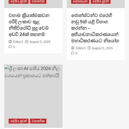
දේශීය පුවත්
ව්‍යාපාරික
දේශපාලන
දේශීය පුවත්
වහාම ක්‍රියාත්මකවන
ජොන්ස්ටන්ට එරෙහි
පරිදි ලංකාව තුළ
නඩු 5ක් යළි විභාග
නීතිවිරෝධී සූදු වෙබ්
කරන්න –
අඩවි 24ක් තහනම්
අභියාචනාධිකරණයෙන්
මහාධිකරණයට නියෝග
Editor3
August 5, 2026
0
Editor3
August 5, 2026
0
දේශීය පුවත්
ව්‍යාපාරික