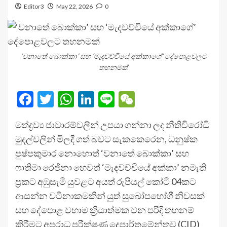
Editor3
May 22, 2026
0
‘වනාතේ බොක්කා’ සහ ‘මැදවච්චියේ අක්කාගේ’ දේපොළවලට
තහනමක්
Facebook
Twitter
WhatsApp
LinkedIn
Line
WeChat
මත්ද්‍රව්‍ය ජාවාරම්වලින් උපයා ගන්නා ලද නීතිවිරෝධී
මුදල්වලින් මිලදී ගත් බවට සැකකෙරෙන, ධනුෂ්ක
පුෂ්පකුමාර නොහොත් ‘වනාතේ බොක්කා’ සහ
ෆාතිමා රෙජිනා හෙවත් ‘මැදවච්චියේ අක්කා’ නමැති
ප්‍රකට අඹුසැමි යුවළට අයත් රුපියල් කෝටි 04කට
ආසන්න වටිනාකමකින් යුත් සුඛෝපභෝගී නිවසක්
සහ දේපොළ වහාම ක්‍රියාත්මක වන පරිදි තහනම්
කිරීමට අපරාධ පරීක්ෂණ දෙපාර්තමේන්තුව (CID)