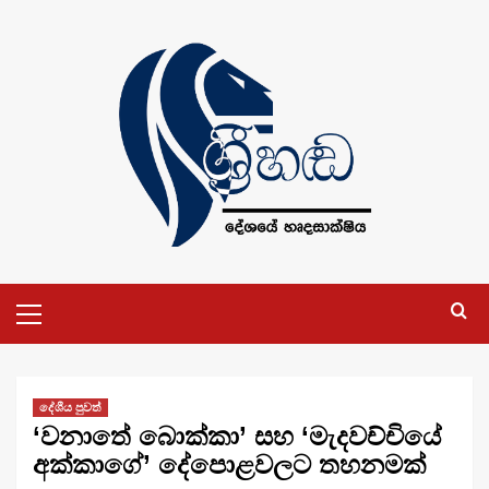
Skip
to
content
Primary
Menu
දේශීය පුවත්
‘වනාතේ බොක්කා’ සහ ‘මැදවච්චියේ
අක්කාගේ’ දේපොළවලට තහනමක්