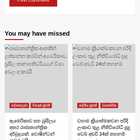
You may have missed
දේශපාලන
විදෙස් පුවත්
දේශීය පුවත්
ව්‍යාපාරික
ඇමෙරිකාව සහ බ්‍රසීලය
වහාම ක්‍රියාත්මකවන පරිදි
අතර රාජ්‍යතාන්ත්‍රික
ලංකාව තුළ නීතිවිරෝධී සූදු
අර්බුදයක්: වොෂින්ටන්
වෙබ් අඩවි 24ක් තහනම්