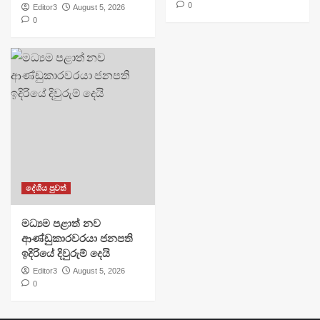
0
Editor3
August 5, 2026
0
දේශීය පුවත්
මධ්‍යම පළාත් නව
ආණ්ඩුකාරවරයා ජනපති
ඉදිරියේ දිවුරුම් දෙයි
Editor3
August 5, 2026
0