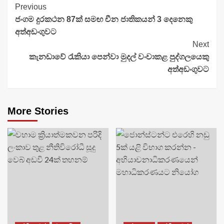
Continue
Previous
ජංගම දුරකථන 87ක් සමඟ චීන ජාතිකයන් 3 දෙනෙකු
Reading
අත්අඩංගුවට
Next
කැනඩාවේ රැකියා පෙන්වා මුදල් වංචාකළ පුද්ගලයෙකු
අත්අඩංගුවට
More Stories