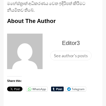
මහේස්ත්‍රාත් අධිකරණය වෙත ඉදිරිපත් කිරීමට
නියමිතව තිබේ.
About The Author
Editor3
See author's posts
Share this:
WhatsApp
Telegram