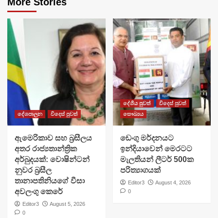
More Stories
දේශීය පුවත්
විදෙස් පුවත්
දේශපාලන
විදෙස් පුවත්
සෞඛ්‍යය
ඇමෙරිකාව සහ බ්‍රසීලය
ඩෙංගු මර්දනයට
අතර රාජ්‍යතාන්ත්‍රික
ඉන්දියාවෙන් මෙරටට
අර්බුදයක්: වොෂින්ටන්
මැලතියන් ලීටර් 500ක
නුවර බ්‍රසීල
පරිත්‍යාගයක්
තානාපතිනියගේ වීසා
Editor3
August 4, 2026
අවලංගු කෙරේ
0
Editor3
August 5, 2026
0