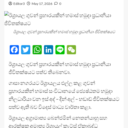
Editor3
May 17, 2026
0
ඊශ්‍රායල ගුවන් ප්‍රහාරයකින් හමාස් හමුදා ප්‍රධානියා ජීවිතක්ෂයට
Facebook
Twitter
WhatsApp
LinkedIn
Line
WeChat
ඊශ්‍රායල ගුවන් ප්‍රහාරයකින් හමාස් හමුදා ප්‍රධානියා
ජීවිතක්ෂයට පත්ව තිබෙනවා.
ගාසා නගරයට ඊශ්‍රායලය එල්ල කළ ගුවන්
ප්‍රහාරයකින් හමාස් සංවිධානයේ ජ්‍යෙෂ්ඨතම හමුදා
නිලධාරියා වන ඉස් අද් – දින් අල් – හඩාඩ් ජීවිතක්ෂයට
පත්ව ඇති බව විදෙස් මාධ්‍ය වාර්තා කළා.
ඊශ්‍රායල අග්‍රාමාත්‍ය බෙන්ජමින් නෙතන්යාහු සහ
ආරක්ෂක අමාත්‍ය ඊශ්‍රායල් කැට්ස් ඒකාබද්ධ