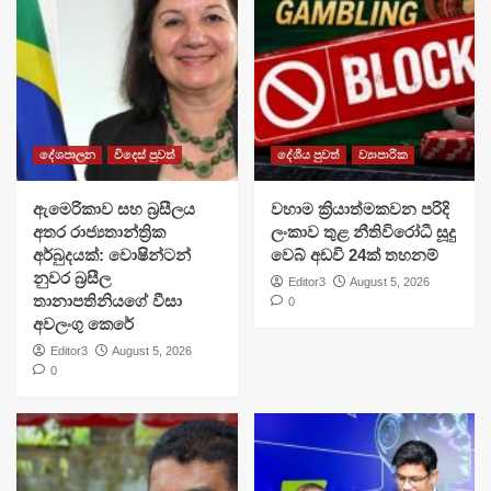
දේශපාලන
විදෙස් පුවත්
දේශීය පුවත්
ව්‍යාපාරික
ඇමෙරිකාව සහ බ්‍රසීලය
වහාම ක්‍රියාත්මකවන පරිදි
අතර රාජ්‍යතාන්ත්‍රික
ලංකාව තුළ නීතිවිරෝධී සූදු
අර්බුදයක්: වොෂින්ටන්
වෙබ් අඩවි 24ක් තහනම්
නුවර බ්‍රසීල
Editor3
August 5, 2026
තානාපතිනියගේ වීසා
0
අවලංගු කෙරේ
Editor3
August 5, 2026
0