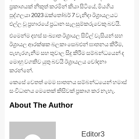
ප්‍රකාශයක් නිකුත් කරමින් කියා සිටියේ, මියගිය
පුද්ගලයා 2023 ඔක්තෝබර් 7 වැනිදා ඊශ්‍රායලයට
එල්ල වූ ප්‍රහාරයේ ප්‍රධාන සැලසුම්කරුවෙකු බවයි.
එමෙන්ම දහස් සංඛ්‍යාත ඊශ්‍රායල සිවිල් වැසියන් සහ
ඊශ්‍රායල ආරක්ෂක බලකා සෙබළුන් ඝාතනය කිරීම,
පැහැරගැනීම සහ තුවාල සිදු කිරීම සම්බන්ධයෙන් ද
මොහු වගකිව යුතු බවයි ඊශ්‍රායලය චෝදනා
කරන්නේ.
කෙසේ වෙතත් මෙම ඝාතනය සම්බන්ධයෙන් හමාස්
සංවිධානය මෙතෙක් කිසිවක් ප්‍රකාශ කර නැහැ.
About The Author
Editor3