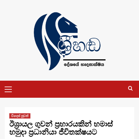
Skip
to
content
Primary
Menu
විදෙස් පුවත්
ඊශ්‍රායල ගුවන් ප්‍රහාරයකින් හමාස්
හමුදා ප්‍රධානියා ජීවිතක්ෂයට