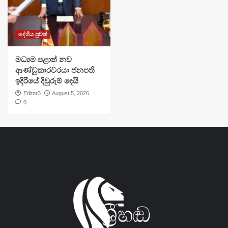
දේශීය පුවත්
මධ්‍යම පළාත් නව
ආණ්ඩුකාරවරයා ජනපති
ඉදිරියේ දිවුරුම් දෙයි
Editor3
August 5, 2026
0