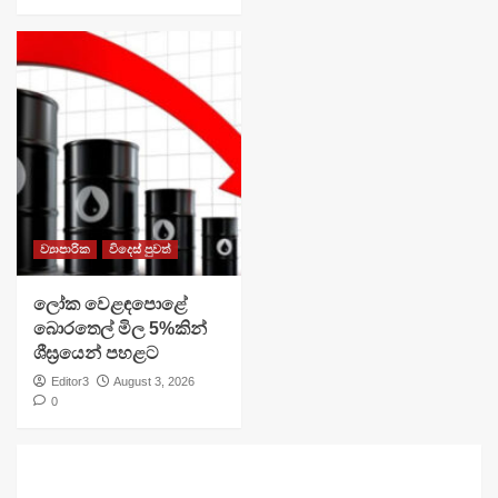
ව්‍යාපාරික
විදෙස් පුවත්
ලෝක වෙළඳපොළේ
බොරතෙල් මිල 5%කින්
ශීඝ්‍රයෙන් පහළට
Editor3
August 3, 2026
0