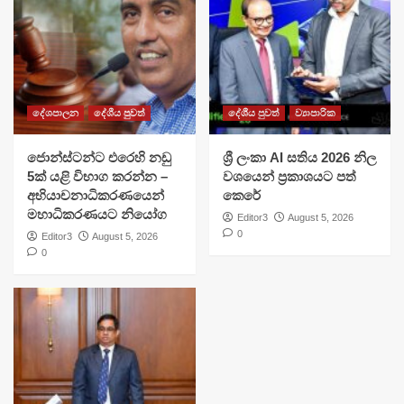
දේශපාලන
දේශීය පුවත්
දේශීය පුවත්
ව්‍යාපාරික
ජොන්ස්ටන්ට එරෙහි නඩු
ශ්‍රී ලංකා AI සතිය 2026 නිල
5ක් යළි විභාග කරන්න –
වශයෙන් ප්‍රකාශයට පත්
අභියාචනාධිකරණයෙන්
කෙරේ
මහාධිකරණයට නියෝග
Editor3
August 5, 2026
0
Editor3
August 5, 2026
0