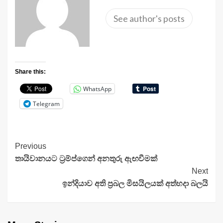
See author's posts
Share this:
WhatsApp
Telegram
Continue
Previous
තායිවානයට ට්‍රම්ප්ගෙන් අනතුරු ඇඟවීමක්
Reading
Next
ඉන්දියාව අති ප්‍රබල මිසයිලයක් අත්හදා බලයි