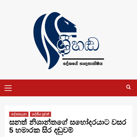
Skip
to
content
Primary
Menu
දේශපාලන
දේශීය පුවත්
සනත් නිශාන්තගේ සහෝදරයාට වසර
5 හමාරක සිර දඬුවම්