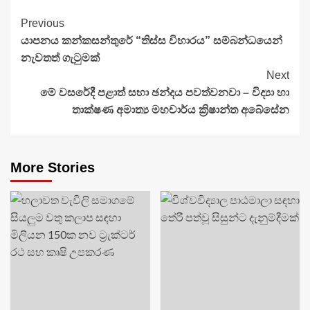
Continue
Previous
යාපනය කන්කසන්තුරේ “තිස්ස විහාරය” සම්බන්ධයෙන්
Reading
නැවතත් ගැටුමක්
Next
මේ වසරේදී පළාත් සභා ඡන්දය පවත්වනවා – විද්‍යා හා
තාක්ෂණ අමාත්‍ය මහචාර්ය ක්‍රිෂාන්ත අබේසේන
More Stories