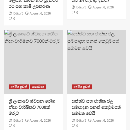
මිලියන 150ක නව ට්‍රැක්ටර්
සිට 14 වැනිදා දක්වා
රථ සහ කෘෂි උපකරණ
Editor3
August 6, 2026
0
Editor3
August 6, 2026
0
දේශීය පුවත්
සෞඛ්‍යය
දේශීය පුවත්
ශ්‍රී ලංකාවේ ශ්වසන රෝග
සත්ත්ව සහ ජාතික ජල
නිසා වාර්ෂිකව 7000ක්
සම්පාදන පනත් කෙටුම්පත්
මරුට
සම්මත වෙයි
Editor3
August 6, 2026
Editor3
August 6, 2026
0
0