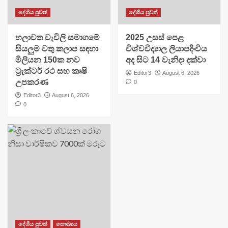
දේශීය පුවත්
දේශීය පුවත්
හලාවත වැවිලි සමාගමේ
​2025 උසස් පෙළ
සියලුම වතු කලාප සඳහා
විශ්වවිද්‍යාල ලියාපදිංචිය
මිලියන 150ක නව
අද සිට 14 වැනිදා දක්වා
ට්‍රැක්ටර් රථ සහ කෘෂි
Editor3
August 6, 2026
උපකරණ
0
Editor3
August 6, 2026
0
දේශීය පුවත්
සෞඛ්‍යය