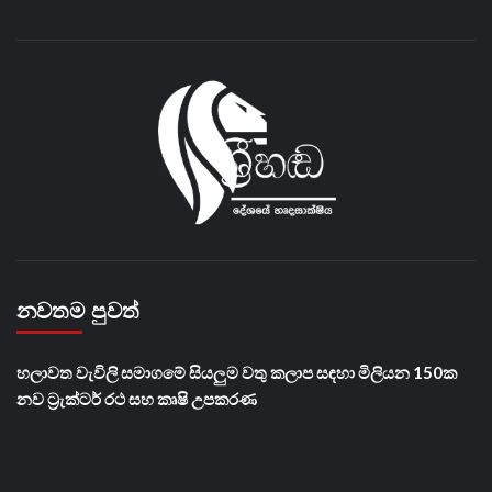
නවතම පුවත්
හලාවත වැවිලි සමාගමේ සියලුම වතු කලාප සඳහා මිලියන 150ක
නව ට්‍රැක්ටර් රථ සහ කෘෂි උපකරණ