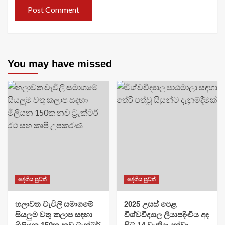
You may have missed
දේශීය පුවත්
දේශීය පුවත්
හලාවත වැවිලි සමාගමේ
​2025 උසස් පෙළ
සියලුම වතු කලාප සඳහා
විශ්වවිද්‍යාල ලියාපදිංචිය අද