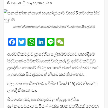
Editor3
May 16, 2026
0
සනත් නිශාන්තගේ සහෝදරයාට වසර 5 හමාරක සිර දඬුවම්
Facebook
Twitter
WhatsApp
LinkedIn
Line
WeChat
ආරච්චිකට්ටුව ප්‍රාදේශීය ලේකම්වරයාට පහරදීමේ
සිද්ධියක් සම්බන්ධයෙන් වරදකරු වූ අරච්චිකට්ටුව
ප්‍රදේශීය සභාවේ හිටපු සභාපති ජගත් සමන්තට වසර
5 හමාරක සිර දඬුවමක් නියම කර තිබෙනවා.
හලාවත මහධිකරණය විසින් ඊයේ (15) එම නියෝග
ලබාදී තිබෙනවා.
මීට අමතරව, පහරකෑමට ලක්වූ ප්‍රාදේශීය
ලේකම්වරයාට රුපියල් ලක්ෂ 10ක වන්දියක් ගෙවන