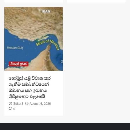
විදෙස් පුවත්
හෝමූස් යළි විවෘත කර
ගැනීම සම්බන්ධයෙන්
ඕමානය සහ ඉරානය
ගිවිසුමකට එළඹෙයි
Editor3
August 6, 2026
0