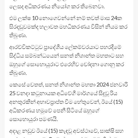
ලෙසද අධිකරණය නියෝග කර තිබෙනවා.
එම ලක්ෂ 10 නොගෙවන්නේ නම් තවත් මාස 24ක
සිරදඬුවමක්ද හලාවත මහධිකරණය විසින් නියම කර
තිබුණා.
ආරච්චිකට්ටුව ප්‍රාදේශීය ලේකම්වරයාට පහරදීමේ
සිද්ධිය සම්බන්ධයෙන් සනත් නිශාන්ත මහතාට සහ
ඔහුගේ සොහොයුරාට එරෙහිව චෝදනා ගොනු කර
තිබුණා.
කෙසේ වෙතත්, සනත් නිශාන්ත මහතා 2024 ජනවාරි
25 වනදා කටුනායක අධිවේගී මාර්ගයේ සිදුවූ රිය
අනතුරකින් අභාවප්‍රාප්ත වීම හේතුවෙන්, ඊයේ (15)
අධිකරණය හමුවේ පෙනී සිටියේ ඔහුගේ
සොහොයුරා පමණයි.
අදාළ නඩුව ඊයේ (15) කැඳවූ අවස්ථාවේ, සාක්ෂි සහ