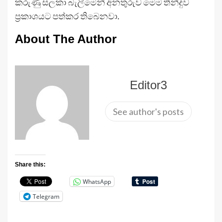
කරුණු සලකා බැලීමෙන් අනතුරුව මෙම තීන්දුව
ප්‍රකාශයට පත්කර තිබෙනවා.
About The Author
Editor3
See author's posts
Share this:
WhatsApp
Telegram