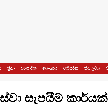
න
ක්‍රීඩා
ව්‍යාපාරික
සෞඛ්‍යය
පාරිසරික
තීරු ලිපිය
ව
ා සැපයීම් කාර්යක්