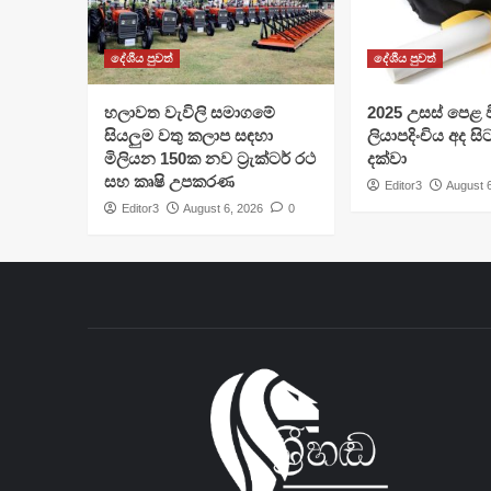
දේශීය පුවත්
දේශීය පුවත්
හලාවත වැවිලි සමාගමේ
​2025 උසස් පෙළ වි
සියලුම වතු කලාප සඳහා
ලියාපදිංචිය අද සි
මිලියන 150ක නව ට්‍රැක්ටර් රථ
දක්වා
සහ කෘෂි උපකරණ
Editor3
August 
Editor3
August 6, 2026
0