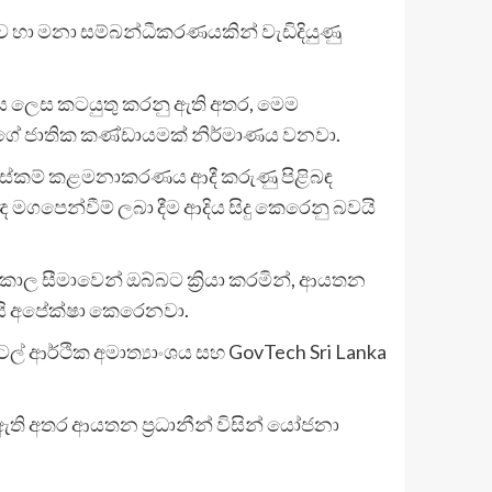
ව හා මනා සම්බන්ධීකරණයකින් වැඩිදියුණු
ේගය ලෙස කටයුතු කරනු ඇති අතර, මෙම
න්ගේ ජාතික කණ්ඩායමක් නිර්මාණය වනවා.
 වෙනස්කම් කළමනාකරණය ආදී කරුණු පිළිබඳ
ඥ මගපෙන්වීම් ලබා දීම ආදිය සිදු කෙරෙනු බවයි
කාල සීමාවෙන් ඔබ්බට ක්‍රියා කරමින්, ආයතන
ැයි අපේක්ෂා කෙරෙනවා.
ල් ආර්ථික අමාත්‍යාංශය සහ GovTech Sri Lanka
 අතර ආයතන ප්‍රධානීන් විසින් යෝජනා