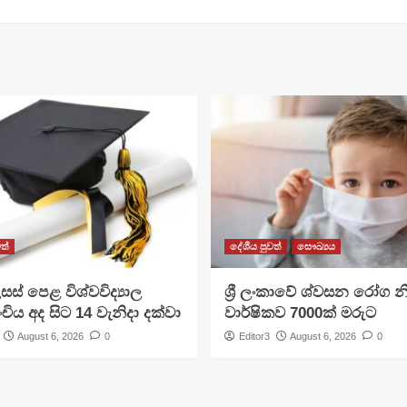
ත්
දේශීය පුවත්
සෞඛ්‍යය
සස් පෙළ විශ්වවිද්‍යාල
ශ්‍රී ලංකාවේ ශ්වසන රෝග න
ංචිය අද සිට 14 වැනිදා දක්වා
වාර්ෂිකව 7000ක් මරුට
August 6, 2026
0
Editor3
August 6, 2026
0