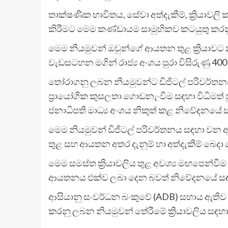
තාක්ෂණික භාවිතය, සේවා අත්දැකීම්, ක්‍රියා
කිරීමට මෙම කණ්ඩායම සාමුහිකව කටයුතු කර
මෙම නියමුවන් ඔවුන්ගේ ආයතන තුළ ක්‍රියාවට න
වැඩසටහන මගින් රාජ්‍ය අංශය පුරා විසිරුණු
තෝරාගනු ලබන නියමුවන්ට ඩිජිටල් පරිවර්තනය, 
ප්‍රායෝගික කුසලතා ගොඩනැංවීම සඳහා විධිමත් ප
ජනාධිපති මාධ්‍ය අංශය නිකුත් කළ නිවේදනයේ
මෙම නියමුවන් ඩිජිටල් පරිවර්තනය සඳහා වන ආ
තුළ සහ ආයතන අතර දැනුම් හා අත්දැකීම් බෙද
මෙම සමස්ත ක්‍රියාවලිය තුළ අවශ්‍ය මඟපෙන්වී
ආයතනය එක්ව ලබා දෙන බවත් නිවේදනයේ සඳ
ආසියානු සංවර්ධන බංකුවේ (ADB) සහාය ඇති
කරනු ලබන නියමුවන් තේරීමේ ක්‍රියාවලිය සඳහ