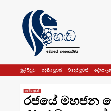
Skip
to
content
මුල් පිටුව
දේශීය පුවත්
විදෙස් පුවත්
දේශපාල
දේශීය පුවත්
රජයේ මහජන සේව