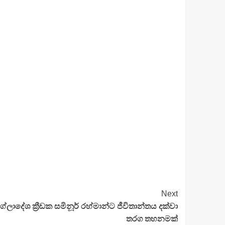
Next
ලාදේශ ක්‍රීඩක සමිනූර් රහ්මාන්ට ජීවිතාන්තය දක්වා
තරග තහනමක්