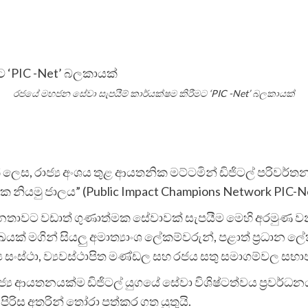
රජයේ මහජන සේවා සැපයීම් කාර්යක්ෂම කිරීමට ‘PIC -Net’ බලකායක්
ක් ලෙස, රාජ්‍ය අංශය තුළ ආයතනික මට්ටමින් ඩිජිටල් පරිවර
නියමු ජාලය” (Public Impact Champions Network PIC-Net
නතාවට වඩාත් ගුණාත්මක සේවාවක් සැපයීම මෙහි අරමුණ වන
ක් මගින් සියලු අමාත්‍යාංශ ලේකම්වරුන්, පළාත් ප්‍රධාන ලේ
ය සංස්ථා, ව්‍යවස්ථාපිත මණ්ඩල සහ රජය සතු සමාගම්වල සභා
 ආයතනයක්ම ඩිජිටල් යුගයේ සේවා විශිෂ්ටත්වය ප්‍රවර්ධන
රිස අතරින් තෝරා පත්කර ගත යුතුයි.