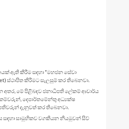
්තනයක් ඇති කිරීම සඳහා “මහජන සේවා
) ස්ථාපිත කිරීමට සැලසුම් කර තිබෙනවා.
 අතර, මේ පිළිබඳව ජනාධිපති ලේකම් ආචාර්ය
කම්වරුන්, දෙපාර්තමේන්තු අධ්‍යක්ෂ
පතිවරුන් දැනුවත් කර තිබෙනවා.
ය සඳහා සාමුහිකව වගකියන නියමුවන් සිව්