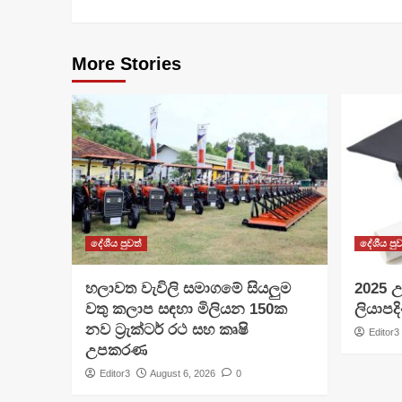
More Stories
දේශීය පුවත්
දේශීය පුව
හලාවත වැවිලි සමාගමේ සියලුම
​2025 උ
වතු කලාප සඳහා මිලියන 150ක
ලියාපදි
නව ට්‍රැක්ටර් රථ සහ කෘෂි
Editor3
උපකරණ
Editor3
August 6, 2026
0