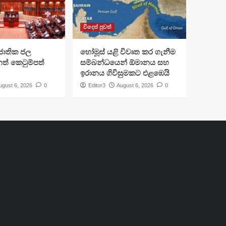
විදෙස් පුවත්
ජාතික ජල
හෝමූස් යළි විවෘත කර ගැනීම
ත් කෙටුම්පත්
සම්බන්ධයෙන් ඕමානය සහ
ඉරානය ගිවිසුමකට එළඹෙයි
ugust 6, 2026
0
Editor3
August 6, 2026
0