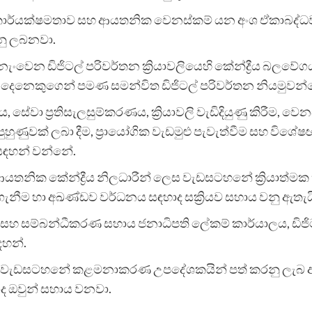
වලි කාර්යක්ෂමතාව සහ ආයතනික වෙනස්කම් යන අංශ ඒකාබද්ධ
නු ලබනවා.
ැංවෙන ඩිජිටල් පරිවර්තන ක්‍රියාවලියෙහි කේන්ද්‍රීය බලව
 400 දෙනෙකුගෙන් පමණ සමන්විත ඩිජිටල් පරිවර්තන නියමුව
සේවා ප්‍රතිසැලසුම්කරණය, ක්‍රියාවලි වැඩිදියුණු කිරීම,
ුහුණුවක් ලබා දීම, ප්‍රායෝගික වැඩමුළු පැවැත්වීම සහ විශේෂ
 සඳහන් වන්නේ.
යතනික කේන්ද්‍රීය නිලධාරීන් ලෙස වැඩසටහනේ ක්‍රියාත්මක 
ා ගැනීම හා අඛණ්ඩව වර්ධනය සඳහාද සක්‍රියව සහාය වනු ඇත
ම සහ සම්බන්ධීකරණ සහාය ජනාධිපති ලේකම් කාර්යාලය, ඩිජිට
හන්.
ව වැඩසටහනේ කළමනාකරණ උපදේශකයින් පත් කරනු ලැබ ඇති
ාද ඔවුන් සහාය වනවා.