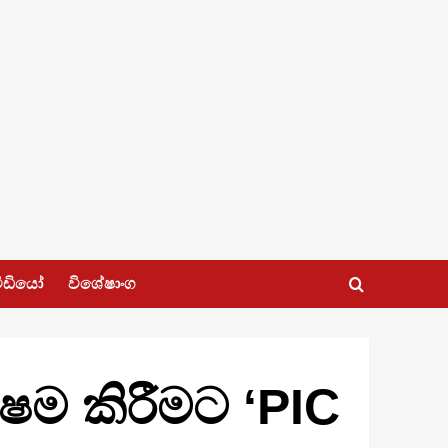
ීඩියෝ
විශේෂාංග
ෂම කිරීමට ‘PIC