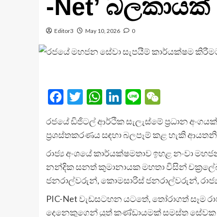
-Net’ බලකායක්
Editor3
May 10, 2026
0
Facebook
Twitter
WhatsApp
LinkedIn
Line
WeChat
රජයේ ඩිජිටල් ආර්ථික සැලැස්මේ ප්‍රධාන අංගය
ප්‍රශස්තකරණය සඳහා බලපෑම් කළ හැකි ආයතනික 
රාජ්‍ය අංශයේ කාර්යක්ෂමතාව ඉහළ නංවා මහජ
නන්දික සනත් කුමානායක මහතා විසින් චක්‍රලේඛය
ජනරාල්වරුන්, කොමසාරිස් ජනරාල්වරුන්, රාජ්‍
PIC-Net වැඩසටහන යටතේ, තෝරාගත් සෑම රාජ්‍ය
දෙනෙකුගෙන් යුත් කණ්ඩායමක් සමස්ත සේවක පි