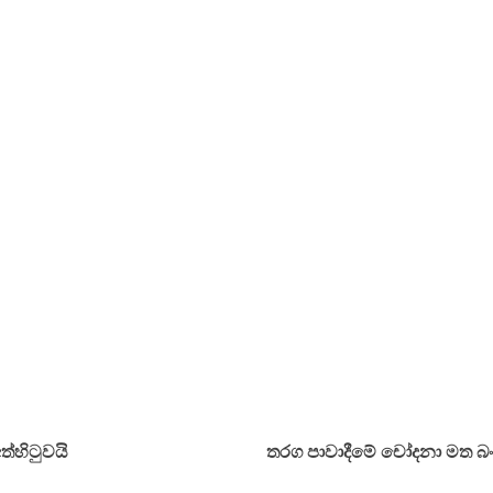
්හිටුවයි
තරග පාවාදීමේ චෝදනා මත බංග්