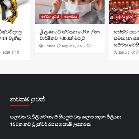
දේශීය පුවත්
සෞඛ්‍යය
දේශීය පුවත්
ශ්වවිද්‍යාල
ශ්‍රී ලංකාවේ ශ්වසන රෝග නිසා
සත්ත්ව සහ 
ට 14 වැනිදා
වාර්ෂිකව 7000ක් මරුට
සම්පාදන පන
සම්මත වෙයි
Editor3
August 6, 2026
0
6, 2026
0
Editor3
A
නවතම පුවත්
හලාවත වැවිලි සමාගමේ සියලුම වතු කලාප සඳහා මිලියන
150ක නව ට්‍රැක්ටර් රථ සහ කෘෂි උපකරණ