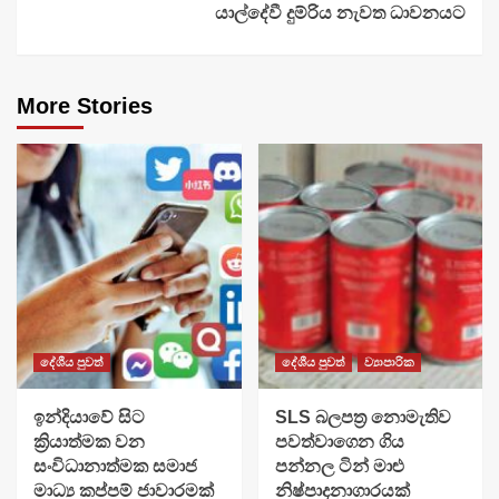
යාල්දේවී දුම්රිය නැවත ධාවනයට
More Stories
දේශීය පුවත්
දේශීය පුවත්
ව්‍යාපාරික
​ඉන්දියාවේ සිට
SLS බලපත්‍ර නොමැතිව
ක්‍රියාත්මක වන
පවත්වාගෙන ගිය
සංවිධානාත්මක සමාජ
පන්නල ටින් මාළු
මාධ්‍ය කප්පම් ජාවාරමක්
නිෂ්පාදනාගාරයක්