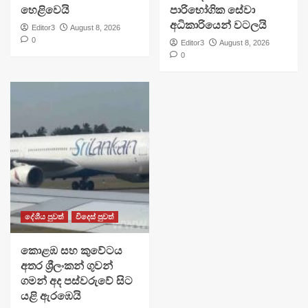
හෙළිවෙයි
පාරිභෝගික සේවා
අධිකාරියෙන් වටලයි
Editor3
August 8, 2026
0
Editor3
August 8, 2026
0
දේශීය පුවත්
විදෙස් පුවත්
​කොළඹ සහ කුවේටය
අතර ශ්‍රීලංකන් ගුවන්
ගමන් අද පස්වරුවේ සිට
යළි ඇරඹෙයි