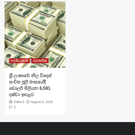
දේශීය පුවත්
ව්‍යාපාරික
ශ්‍රී ලංකාවේ නිල විදෙස්
සංචිත ජූලි මාසයේදී
ඩොලර් මිලියන 6,591
දක්වා ඉහළට
Editor3
August 8, 2026
0