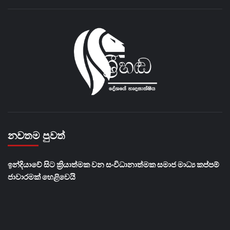
නවතම පුවත්
​ඉන්දියාවේ සිට ක්‍රියාත්මක වන සංවිධානාත්මක සමාජ මාධ්‍ය කප්පම්
ජාවාරමක් හෙළිවෙයි