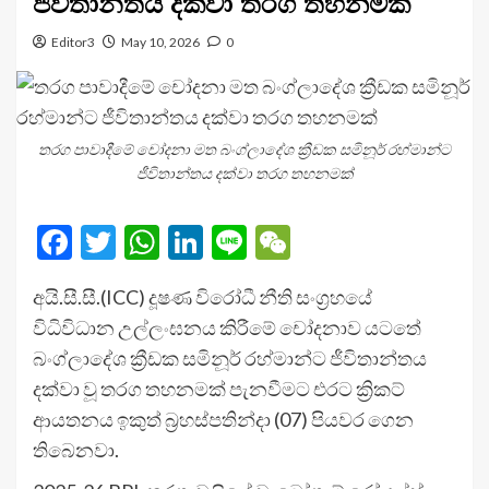
ජීවිතාන්තය දක්වා තරග තහනමක්
Editor3
May 10, 2026
0
තරග පාවාදීමේ චෝදනා මත බංග්ලාදේශ ක්‍රීඩක සමිනූර් රහ්මාන්ට
ජීවිතාන්තය දක්වා තරග තහනමක්
Facebook
Twitter
WhatsApp
LinkedIn
Line
WeChat
අයි.සී.සී.(ICC) දූෂණ විරෝධී නීති සංග්‍රහයේ
විධිවිධාන උල්ලංඝනය කිරීමේ චෝදනාව යටතේ
බංග්ලාදේශ ක්‍රීඩක සමිනූර් රහ්මාන්ට ජීවිතාන්තය
දක්වා වූ තරග තහනමක් පැනවීමට එරට ක්‍රිකට්
ආයතනය ඉකුත් බ්‍රහස්පතින්දා (07) පියවර ගෙන
තිබෙනවා.