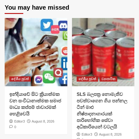
You may have missed
දේශීය පුවත්
දේශීය පුවත්
ව්‍යාපාරික
​ඉන්දියාවේ සිට ක්‍රියාත්මක
SLS බලපත්‍ර නොමැතිව
වන සංවිධානාත්මක සමාජ
පවත්වාගෙන ගිය පන්නල
මාධ්‍ය කප්පම් ජාවාරමක්
ටින් මාළු
හෙළිවෙයි
නිෂ්පාදනාගාරයක්
පාරිභෝගික සේවා
Editor3
August 8, 2026
අධිකාරියෙන් වටලයි
0
Editor3
August 8, 2026