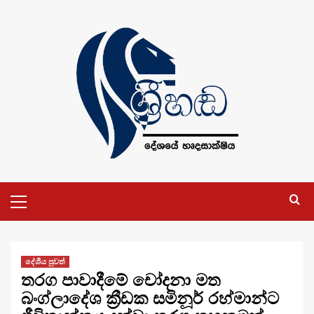
Skip
to
content
Primary
Menu
දේශීය පුවත්
තරග පාවාදීමේ චෝදනා මත
බංග්ලාදේශ ක්‍රීඩක සමිනූර් රහ්මාන්ට