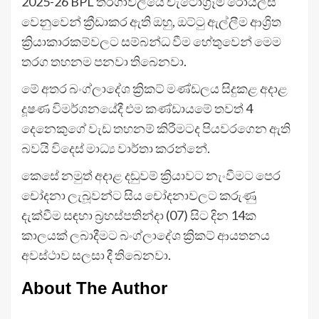
2025-26 BPL තරගාවලියේ චැටෝග්‍රෑම් රෝයල්ස්
වෙනුවෙන් ක්‍රීඩාකර ඇති ඔහු, ඔට්ටු ඇල්ලීම ආශ්‍රිත
ක්‍රියාකාරකම්වලට සම්බන්ධ වීම හේතුවෙන් මෙම
තරග තහනම පනවා තිබෙනවා.
මේ අතර බංග්ලාදේශ ක්‍රිකට් මණ්ඩලය සිදුකළ අදාළ
දූෂණ විමර්ශනයේදී එම කණ්ඩායමේ තවත් 4
දෙනෙකුගේ වැඩ තහනම් කිරීමටද පියවරගෙන ඇති
බවයි විදෙස් මාධ්‍ය වාර්තා කරන්නේ.
කෙසේ නමුත් අදාළ දඬුවම් ක්‍රියාවට නැංවීමට පෙර
චෝදනා ලැබූවන්ට සිය චෝදනාවලට කරුණු
දැක්වීම සඳහා බ්‍රහස්පතින්දා (07) සිට දින 14ක
කාලයක් ලබාදීමට බංග්ලාදේශ ක්‍රිකට් ආයතනය
අවස්ථාව සලසා දී තිබෙනවා.
About The Author