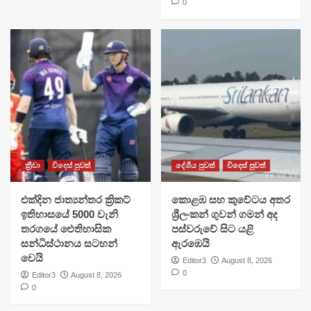
0
ක්‍රීඩා
විදෙස් පුවත්
දේශීය පුවත්
විදෙස් පුවත්
එක්දින ජාත්‍යන්තර ක්‍රිකට්
​කොළඹ සහ කුවේටය අතර
ඉතිහාසයේ 5000 වැනි
ශ්‍රීලංකන් ගුවන් ගමන් අද
තරගයේ ඓතිහාසික
පස්වරුවේ සිට යළි
සන්ධිස්ථානය සටහන්
ඇරඹෙයි
වෙයි
Editor3
August 8, 2026
0
Editor3
August 8, 2026
0