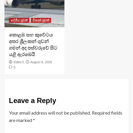
දේශීය පුවත්
විදෙස් පුවත්
​කොළඹ සහ කුවේටය
අතර ශ්‍රීලංකන් ගුවන්
ගමන් අද පස්වරුවේ සිට
යළි ඇරඹෙයි
Editor3
August 8, 2026
0
Leave a Reply
Your email address will not be published.
Required fields
are marked
*