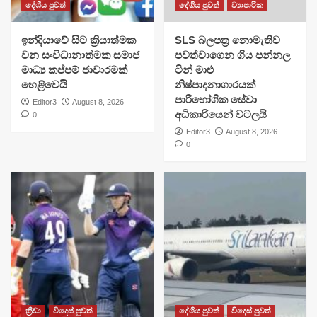
දේශීය පුවත්
දේශීය පුවත්
ව්‍යාපාරික
​ඉන්දියාවේ සිට ක්‍රියාත්මක
SLS බලපත්‍ර නොමැතිව
වන සංවිධානාත්මක සමාජ
පවත්වාගෙන ගිය පන්නල
මාධ්‍ය කප්පම් ජාවාරමක්
ටින් මාළු
හෙළිවෙයි
නිෂ්පාදනාගාරයක්
පාරිභෝගික සේවා
Editor3
August 8, 2026
අධිකාරියෙන් වටලයි
0
Editor3
August 8, 2026
0
ක්‍රීඩා
විදෙස් පුවත්
දේශීය පුවත්
විදෙස් පුවත්