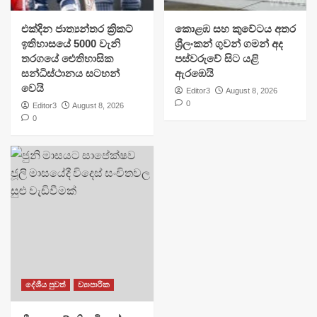
එක්දින ජාත්‍යන්තර ක්‍රිකට්
​කොළඹ සහ කුවේටය අතර
ඉතිහාසයේ 5000 වැනි
ශ්‍රීලංකන් ගුවන් ගමන් අද
තරගයේ ඓතිහාසික
පස්වරුවේ සිට යළි
සන්ධිස්ථානය සටහන්
ඇරඹෙයි
වෙයි
Editor3
August 8, 2026
0
Editor3
August 8, 2026
0
දේශීය පුවත්
ව්‍යාපාරික