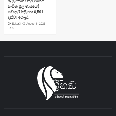
ශ්‍රී ලංකාවේ නිල විදෙස්
සංචිත ජූලි මාසයේදී
ඩොලර් මිලියන 6,591
දක්වා ඉහළට
Editor3
August 8, 2026
0