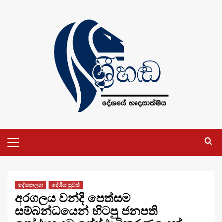
Skip
to
content
Primary
Menu
දේශපාලන
දේශීය පුවත්
අරගලය වන්දි පෙත්සම
සම්බන්ධයෙන් හිටපු ජනපති