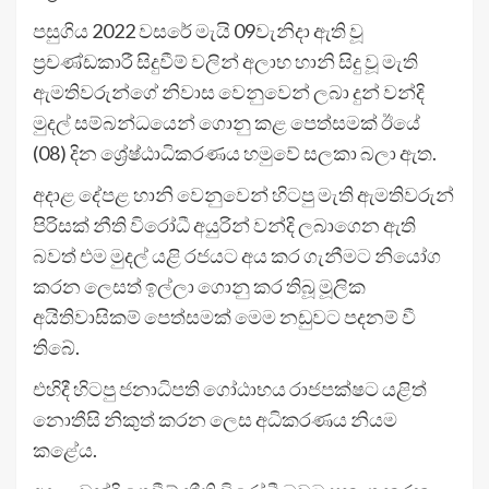
පසුගිය 2022 වසරේ මැයි 09වැනිදා ඇති වූ
ප්‍රචණ්ඩකාරී සිදුවීම් වලින් අලාභ හානි සිදු වූ මැති
ඇමතිවරුන්ගේ නිවාස වෙනුවෙන් ලබා දුන් වන්දි
මුදල් සම්බන්ධයෙන් ගොනු කළ පෙත්සමක් ඊයේ
(08) දින ශ්‍රේෂ්ඨාධිකරණය හමුවේ සලකා බලා ඇත.
අදාළ දේපළ හානි වෙනුවෙන් හිටපු මැති ඇමතිවරුන්
පිරිසක් නීති විරෝධී අයුරින් වන්දි ලබාගෙන ඇති
බවත් එම මුදල් යළි රජයට අය කර ගැනීමට නියෝග
කරන ලෙසත් ඉල්ලා ගොනු කර තිබූ මූලික
අයිතිවාසිකම් පෙත්සමක් මෙම නඩුවට පදනම් වී
ති‌බේ.
එහිදී හිටපු ජනාධිපති ගෝඨාභය රාජපක්ෂට යළිත්
නොතීසි නිකුත් කරන ලෙස අධිකරණය නියම
කළේය.