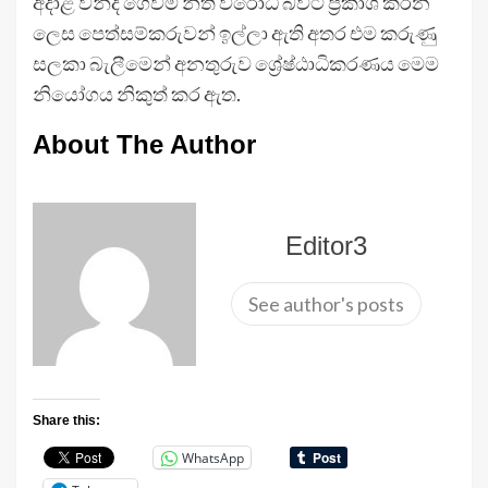
අදාළ වන්දි ගෙවීම් නීති විරෝධී බවට ප්‍රකාශ කරන
ලෙස පෙත්සම්කරුවන් ඉල්ලා ඇති අතර එම කරුණු
සලකා බැලීමෙන් අනතුරුව ශ්‍රේෂ්ඨාධිකරණය මෙම
නියෝගය නිකුත් කර ඇත.
About The Author
Editor3
See author's posts
Share this:
WhatsApp