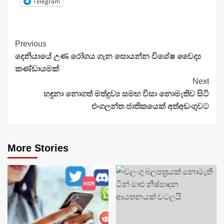
Telegram
Continue
Previous
දෙනියායේ උණ රෝගය ගැන සොයන්න විශේෂ වෛද්‍ය
Reading
කණ්ඩායමක්
Next
හඳුනා නොගත් මත්ද්‍රව්‍ය සමඟ විසා නොමැතිව සිටි
එංගලන්ත ජාතිකයෙක් අත්අඩංගුවට
More Stories