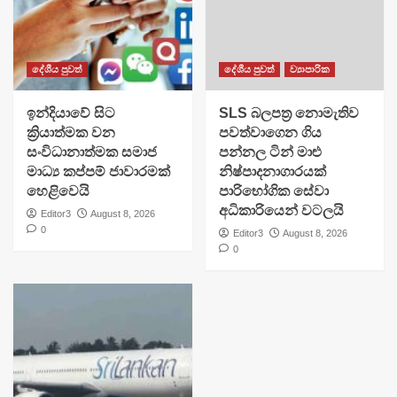
දේශීය පුවත්
දේශීය පුවත්
ව්‍යාපාරික
​ඉන්දියාවේ සිට
SLS බලපත්‍ර නොමැතිව
ක්‍රියාත්මක වන
පවත්වාගෙන ගිය
සංවිධානාත්මක සමාජ
පන්නල ටින් මාළු
මාධ්‍ය කප්පම් ජාවාරමක්
නිෂ්පාදනාගාරයක්
හෙළිවෙයි
පාරිභෝගික සේවා
අධිකාරියෙන් වටලයි
Editor3
August 8, 2026
0
Editor3
August 8, 2026
0