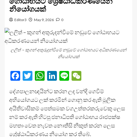
ගෝඨාභයට ශ්‍රේෂ්ඨාධිකරණයෙන්
නියෝගයක්
Editor3
May 9, 2026
0
ලලිත් – කුගන් අතුරුදන්වීමේ නඩුවේ ගෝඨාභයට අධිකරණයෙන්
නියෝගයක්
Facebook
Twitter
WhatsApp
LinkedIn
Line
WeChat
දේශපාලනඥයින්ට කරන ලද වන්දි ගෙවීම්
අභියෝගයට ලක් කරමින් ගොනු කර ඇති මූලික
අයිතිවාසිකම් පෙත්සමක වගඋත්තරකරුවෙකු ලෙස
නම් කර ඇති හිටපු ජනාධිපති ගෝඨාභය රාජපක්ෂ
මහතා වෙත නැවත නොතීසි නිකුත් කරන ලෙස
ශ්‍රේෂ්ඨාධිකරණය නියෝග කර තිබේ.