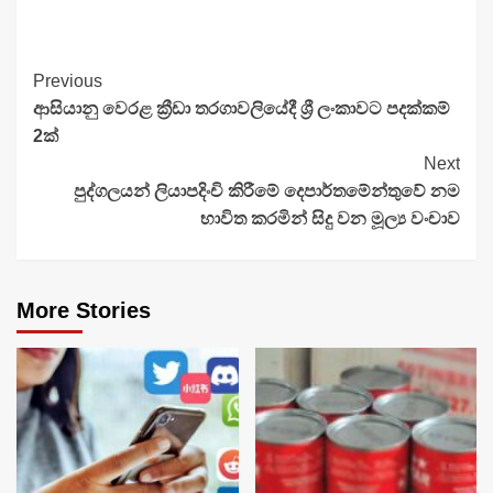
Continue
Previous
ආසියානු වෙරළ ක්‍රීඩා තරගාවලියේදී ශ්‍රී ලංකාවට පදක්කම්
Reading
2ක්
Next
පුද්ගලයන් ලියාපදිංචි කිරීමේ දෙපාර්තමේන්තුවේ නම
භාවිත කරමින් සිදු වන මූල්‍ය වංචාව
More Stories