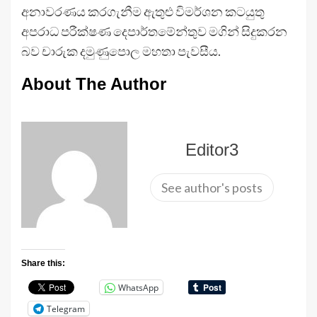
අනාවරණය කරගැනීම ඇතුළු විමර්ශන කටයුතු
අපරාධ පරීක්ෂණ දෙපාර්තමේන්තුව මගින් සිදුකරන
බව චාරුක දමුණුපොල මහතා පැවසීය.
About The Author
Editor3
See author's posts
Share this:
WhatsApp
Telegram