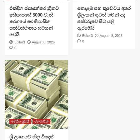
එක්දින ජාත්‍යන්තර ක්‍රිකට්
​කොළඹ සහ කුවේටය අතර
ඉතිහාසයේ 5000 වැනි
ශ්‍රීලංකන් ගුවන් ගමන් අද
තරගයේ ඓතිහාසික
පස්වරුවේ සිට යළි
සන්ධිස්ථානය සටහන්
ඇරඹෙයි
වෙයි
Editor3
August 8, 2026
0
Editor3
August 8, 2026
0
දේශීය පුවත්
ව්‍යාපාරික
ශ්‍රී ලංකාවේ නිල විදෙස්