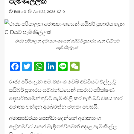
පැමිණිල්ලක්
Editor3
April 25, 2026
0
රාජ්‍ය පරිපාලන අමාත්‍යාංශයෙන් සයිබර් ප්‍රහාරය ගැන CIDයට
පැමිණිල්ලක්
Facebook
Twitter
WhatsApp
LinkedIn
Line
WeChat
රාජ්‍ය පරිපාලන අමාත්‍යාංශ වෙබ් අඩවියට එල්ල වූ
සයිබර් ප්‍රහාරය සම්බන්ධයෙන් අපරාධ පරීක්ෂණ
දෙපාර්තමේන්තුවට පැමිණිලි කර ඇති බව විෂය භාර
අමාත්‍ය චන්දන අබේරත්න මහතා පවසයි.
අමාත්‍යවරයා පෙන්වා දෙන්නේ අමාත්‍යාංශ
ලේකම්වරයාගේ මැදිහත්වීමෙන් අදාළ පැමිණිල්ල