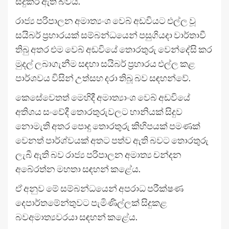
සිදුකර ඇති බවය.
රාජ්‍ය පරිපාලන අමාත්‍යංශ වෙබ් අඩවියට එල්ල වූ
සයිබර් ප්‍රහාරයක් සම්බන්ධයෙන් පසුගියදා වාර්තාවී
තිබු අතර එම වෙබ් අඩවියේ තොරතුරු වෙන්දේසි කර
මුදල් ලබාගැනීම සඳහා සයිබර් ප්‍රහාරය එල්ල කළ
පාර්ශවය විසින් උත්සහ දරා තිබූ බව සඳහන්වේ.
කෙසේවෙතත් මෙහිදී අමාත්‍යාංශ වෙබ් අඩවියේ
අතිශය සංවේදී තොරතුරුවලට හානියක් සිදුව
නොමැති අතර පොදු තොරතුරු කිහිපයක් පමණක්
වෙනත් පාර්ශ්වයක් අතට පත්ව ඇති බවට තොරතුරු
ලැබී ඇති බව රාජ්‍ය පරිපාලන අමාත්‍ය චන්දන
අබේරත්න මහතා සඳහන් කළේය.
ඒ අනුව මේ සම්බන්ධයෙන් අපරාධ පරීක්ෂණ
දෙපාර්තමේන්තුවට පැමිණිල්ලක් සිදුකළ
බවඅමාත්‍යවරයා සඳහන් කළේය.