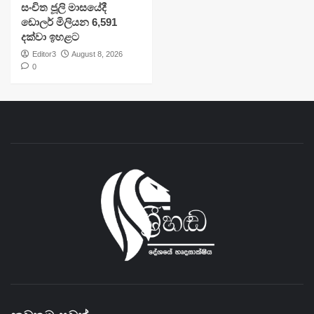
සංචිත ජූලි මාසයේදී
ඩොලර් මිලියන 6,591
දක්වා ඉහළට
Editor3
August 8, 2026
0