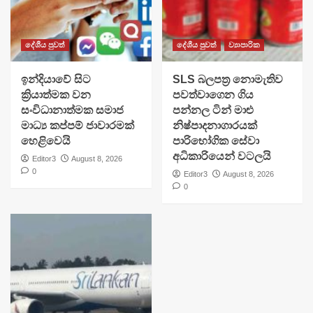
දේශීය පුවත්
දේශීය පුවත්
ව්‍යාපාරික
​ඉන්දියාවේ සිට
SLS බලපත්‍ර නොමැතිව
ක්‍රියාත්මක වන
පවත්වාගෙන ගිය
සංවිධානාත්මක සමාජ
පන්නල ටින් මාළු
මාධ්‍ය කප්පම් ජාවාරමක්
නිෂ්පාදනාගාරයක්
හෙළිවෙයි
පාරිභෝගික සේවා
අධිකාරියෙන් වටලයි
Editor3
August 8, 2026
0
Editor3
August 8, 2026
0