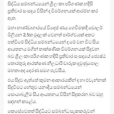
සිද්ධිය සම්බන්ධයෙන් ශ්‍රී ලංකා පරිගණක හදිසි
ප්‍රතිචාර සංසදය විසින් ද විමර්ශනයක් ආරම්භ කර
ඇත.
මහා භාණ්ඩාගාරයේ විදෙස් ණය ගෙවීමකදී ඩොලර්
මිලියන 2.5ක මුදලක් වෙනත් පාර්ශ්වයක් අතට
පත්වීමේ සිද්ධිය සම්බන්ධයෙන් ද මේ වන විට සිය
ආයතනය මගින් තාක්ෂණික විමර්ශනයක් සිදුවන
බව ශ්‍රී ලංකා පරිගණක හදිසි ප්‍රතිචාර සංසදයේ ජ්‍යෙෂ්ඨ
තොරතුරු ආරක්ෂණ නිලධාරී චාරුක දමුණුපොල
මහතා අද දෙරණ සමග පැවසීය.
එය සිදුව ඇත්තේ කුමන ආකාරයකින් ද හා එවැන්නක්
සිදුවීමට හේතුව යනාදිය සම්බන්ධයෙන්
සොයාබැලීම සිය ආයතනය විසින් සිදුකරන බව ඔහු
සඳහන් කළේය.
කෙසේවෙතත් සිද්ධියට සම්බන්ධ සැකකරුවන්