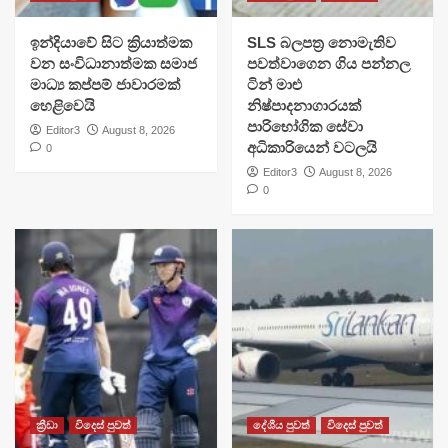
​ඉන්දියාවේ සිට ක්‍රියාත්මක
SLS බලපත්‍ර නොමැතිව
වන සංවිධානාත්මක සමාජ
පවත්වාගෙන ගිය පන්නල
මාධ්‍ය කප්පම් ජාවාරමක්
ටින් මාළු
හෙළිවෙයි
නිෂ්පාදනාගාරයක්
පාරිභෝගික සේවා
Editor3
August 8, 2026
අධිකාරියෙන් වටලයි
0
Editor3
August 8, 2026
0
ක්‍රීඩා
විදෙස් පුවත්
දේශීය පුවත්
විදෙස් පුවත්