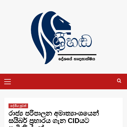
Skip
to
content
Primary
Menu
දේශීය පුවත්
රාජ්‍ය පරිපාලන අමාත්‍යාංශයෙන්
සයිබර් ප්‍රහාරය ගැන CIDයට