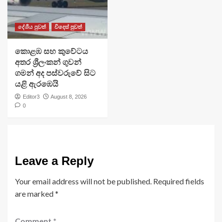
දේශීය පුවත්
විදෙස් පුවත්
​කොළඹ සහ කුවේටය
අතර ශ්‍රීලංකන් ගුවන්
ගමන් අද පස්වරුවේ සිට
යළි ඇරඹෙයි
Editor3
August 8, 2026
0
Leave a Reply
Your email address will not be published.
Required fields
are marked
*
Comment
*