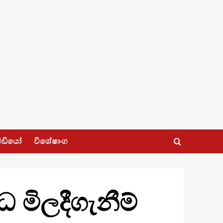
ීඩියෝ
විශේෂාංග
මිලදීගැනීම්