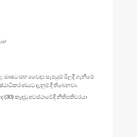
යක්
ුකළ ඖෂධ සහ වෛද්‍ය සැපයුම් මිලදී ගැනීමේ
ේෂ්ඨාධිකරණයට දැනුම් දී තිබෙනවා.
 අද (30) කැඳවූ අවස්ථාවේදී නීතිපතිවරයා