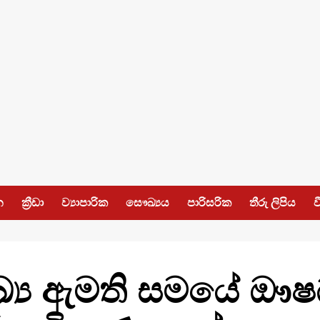
න
ක්‍රීඩා
ව්‍යාපාරික
සෞඛ්‍යය
පාරිසරික
තීරු ලිපිය
ව
ය ඇමති සමයේ ඖෂධ 