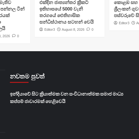
මැතිව
එක්දින ජාත්‍යන්තර ක්‍රිකට්
​කොළඹ සහ 
පන්නල ටින්
ඉතිහාසයේ 5000 වැනි
ශ්‍රීලංකන් ග
ාරයක්
තරගයේ ඓතිහාසික
පස්වරුවේ ස
ා
සන්ධිස්ථානය සටහන් වෙයි
Editor3
A
ලයි
Editor3
August 8, 2026
0
8, 2026
0
නවතම පුවත්
​ඉන්දියාවේ සිට ක්‍රියාත්මක වන සංවිධානාත්මක සමාජ මාධ්‍ය
කප්පම් ජාවාරමක් හෙළිවෙයි