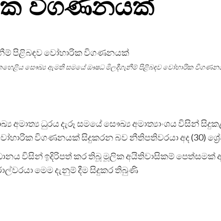
රික විගණනයක්
හෙළිය සෞඛ්‍ය ඇමති සමයේ ඖෂධ මිලදීගැනීම් පිළිබඳව වෝහාරික විගණන
ය අමාත්‍ය ධුරය දැරූ සමයේ සෞඛ්‍ය අමාත්‍යාංශය විසින් සිද
 වෝහාරික විගණනයක් සිදුකරන බව නීතිපතිවරයා අද (30) ශ්‍ර
විධානය විසින් ඉදිරිපත් කර තිබූ මූලික අයිතිවාසිකම් පෙත්සමක්
්වරයා මෙම දැනුම් දීම සිදුකර තිබුණි