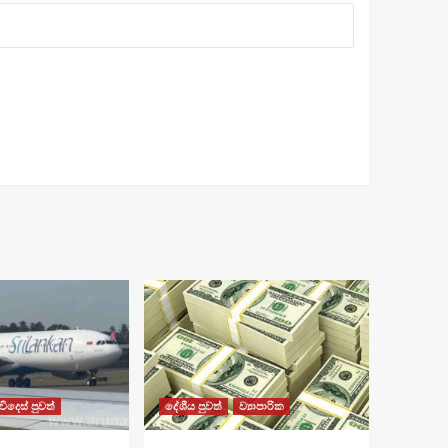
විදෙස් පුවත්
දේශීය පුවත්
ව්‍යාපාරික