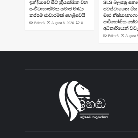
​ඉන්දියාවේ සිට ක්‍රියාත්මක වන
SLS බලපත්‍ර නො
සංවිධානාත්මක සමාජ මාධ්‍ය
පවත්වාගෙන ගිය 
කප්පම් ජාවාරමක් හෙළිවෙයි
මාළු නිෂ්පාදනාග
පාරිභෝගික සේව
Editor3
August 8, 2026
0
අධිකාරියෙන් වට
Editor3
August 