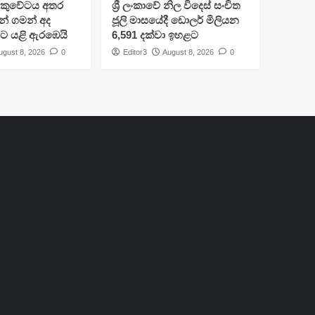
කුවේටය අතර
ශ්‍රී ලංකාවේ නිල විදෙස් සංචිත
ුවන් ගමන් අද
ජූලි මාසයේදී ඩොලර් මිලියන
ිට යළි ඇරඹෙයි
6,591 දක්වා ඉහළට
ugust 8, 2026
0
Editor3
August 8, 2026
0