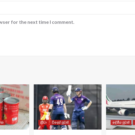
wser for the next time I comment.
රික
ක්‍රීඩා
විදෙස් පුවත්
දේශීය පුවත්