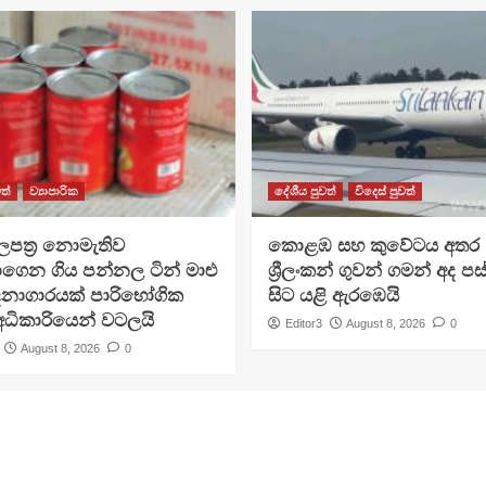
ත්
ව්‍යාපාරික
දේශීය පුවත්
විදෙස් පුවත්
පත්‍ර නොමැතිව
​කොළඹ සහ කුවේටය අතර
ගෙන ගිය පන්නල ටින් මාළු
ශ්‍රීලංකන් ගුවන් ගමන් අද ප
දනාගාරයක් පාරිභෝගික
සිට යළි ඇරඹෙයි
ධිකාරියෙන් වටලයි
Editor3
August 8, 2026
0
August 8, 2026
0