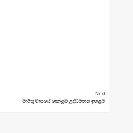
Next
මාර්තු මාසයේ කොළඹ උද්ධමනය ඉහළට