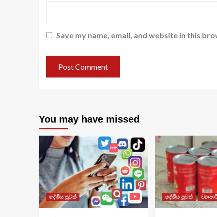
Save my name, email, and website in this bro
You may have missed
දේශීය පුවත්
දේශීය පුවත්
ව්‍යාපා