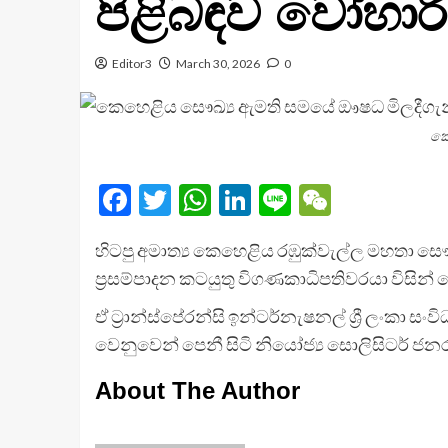
පිළිබඳව වෝහා
Editor3
March 30, 2026
0
කෙ
Facebook
Twitter
WhatsApp
LinkedIn
Line
WeChat
හිටපු අමාත්‍ය කෙහෙළිය රඹුක්වැල්ල මහතා සෞඛ්‍
ප්‍රසම්පාදන කටයුතු විගණකාධිපතිවරයා විසින්
ඒ ට්‍රාන්ස්පේරන්සි ඉන්ටර්නැෂනල් ශ්‍රී ලංකා සං
වෙනුවෙන් පෙනී සිටි නියෝජ්‍ය සොලිසිටර් ජනරාල
About The Author