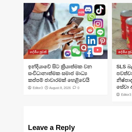
දේශීය පුවත්
දේශීය පුව
​ඉන්දියාවේ සිට ක්‍රියාත්මක වන
SLS බල
සංවිධානාත්මක සමාජ මාධ්‍ය
පවත්වා
කප්පම් ජාවාරමක් හෙළිවෙයි
නිෂ්පා
සේවා අ
Editor3
August 8, 2026
0
Editor3
Leave a Reply