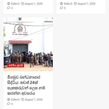
Editor3
August 7, 2026
Editor3
August 7, 2026
0
0
දේශීය පුවත්
මීගමුව බන්ධනාගාර
සිද්ධිය: තවත් 24ක්
සැකකරුවන් ලෙස නම්
කරන්න අවසරය
Editor3
August 7, 2026
0