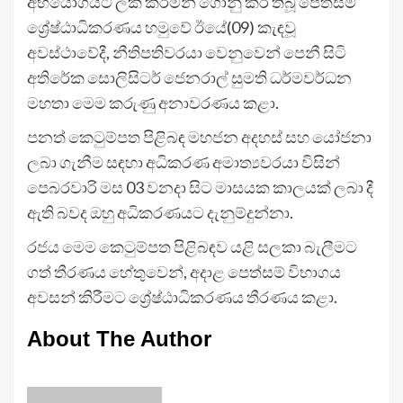
අභියෝගයට ලක් කරමින් ගොනු කර තිබූ පෙත්සම්
ශ්‍රේෂ්ඨාධිකරණය හමුවේ ඊයේ(09) කැඳවූ
අවස්ථාවේදී, නීතිපතිවරයා වෙනුවෙන් පෙනී සිටි
අතිරේක සොලිසිටර් ජෙනරාල් සුමති ධර්මවර්ධන
මහතා මෙම කරුණු අනාවරණය කළා.
පනත් කෙටුම්පත පිළිබඳ මහජන අදහස් සහ යෝජනා
ලබා ගැනීම සඳහා අධිකරණ අමාත්‍යවරයා විසින්
පෙබරවාරි මස 03 වනදා සිට මාසයක කාලයක් ලබා දී
ඇති බවද ඔහු අධිකරණයට දැනුම්දුන්නා.
රජය මෙම කෙටුම්පත පිළිබඳව යළි සලකා බැලීමට
ගත් තීරණය හේතුවෙන්, අදාළ පෙත්සම් විභාගය
අවසන් කිරීමට ශ්‍රේෂ්ඨාධිකරණය තීරණය කළා.
About The Author