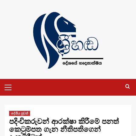
Skip
to
content
Primary
Menu
දේශීය පුවත්
පදිංචිකරුවන් ආරක්ෂා කිරීමේ පනත්
කෙටුම්පත ගැන නීතිපතිගෙන්