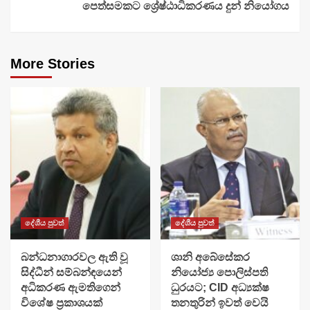
පෙත්සමකට ශ්‍රේෂ්ඨාධිකරණය දුන් නියෝගය
More Stories
දේශීය පුවත්
දේශීය පුවත්
බන්ධනාගාරවල ඇති වූ
ශානි අබේසේකර
සිද්ධීන් සම්බන්ඳයෙන්
නියෝජ්‍ය පොලිස්පති
අධිකරණ ඇමතිගෙන්
ධුරයට; CID අධ්‍යක්ෂ
විශේෂ ප්‍රකාශයක්
තනතුරින් ඉවත් වෙයි