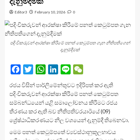
දැනුම්දීමක්
Editor3
February 10, 2026
0
පදිංචිකරුවන් ආරක්ෂා කිරීමේ පනත් කෙටුම්පත ගැන නීතිපතිගෙන්
දැනුම්දීමක්
Facebook
Twitter
WhatsApp
LinkedIn
Line
WeChat
රජය විසින් පාර්ලිමේන්තුවට ඉදිරිපත් කර ඇති
පදිංචිකරුවන් ආරක්ෂා කිරීමේ පනත් කෙටුම්පත
සම්බන්ධයෙන් යළි සමාලෝචනය කිරීමට රජය
තීරණය කර ඇති බව නීතිපතිවරයාඊයේ (09)
ශ්‍රේෂ්ඨාධිකරණයට නිල වශයෙන් දැනුම්දී තිබෙනවා.
මෙම පනත් කෙටුම්පතේ ව්‍යවස්ථානුකූලභාවය