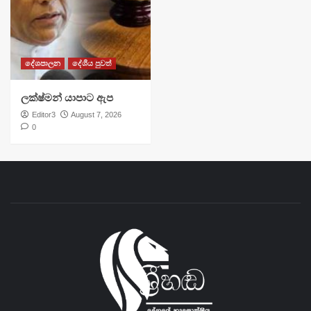
දේශපාලන
දේශීය පුවත්
ලක්ෂ්මන් යාපාට ඇප
Editor3
August 7, 2026
0