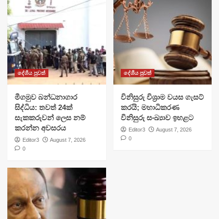
දේශීය පුවත්
දේශීය පුවත්
මීගමුව බන්ධනාගාර
විනිසුරු විශ්‍රාම වයස ගැසට්
සිද්ධිය: තවත් 24ක්
කරයි; මහාධිකරණ
සැකකරුවන් ලෙස නම්
විනිසුරු සංඛ්‍යාව ඉහළට
කරන්න අවසරය
Editor3
August 7, 2026
0
Editor3
August 7, 2026
0