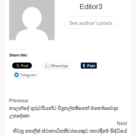
Editor3
See author's posts
Share this:
WhatsApp
Telegram
Continue
Previous
නාලන්දේ ගුරුවරියන්ට විදුහල්පතිගෙන් මනෝවෛද්‍ය
Reading
උපදේශන
Next
හිටපු පොලිස් ස්ථානාධිපතිවරයෙකුට පහරදීමේ සිද්ධියේ