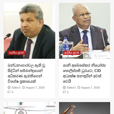
දේශීය පුවත්
දේශීය පුවත්
බන්ධනාගාරවල ඇති වූ
ශානි අබේසේකර නියෝජ්‍ය
සිද්ධීන් සම්බන්ඳයෙන්
පොලිස්පති ධුරයට; CID
අධිකරණ ඇමතිගෙන්
අධ්‍යක්ෂ තනතුරින් ඉවත්
විශේෂ ප්‍රකාශයක්
වෙයි
Editor3
August 7, 2026
Editor3
August 7, 2026
0
0