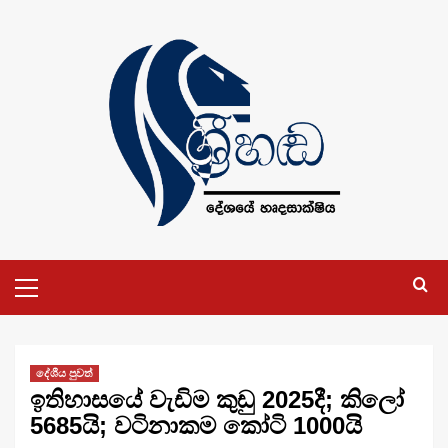
Skip
to
content
Primary
Menu
දේශීය පුවත්
ඉතිහාසයේ වැඩිම කුඩු 2025දී; කිලෝ
5685යි; වටිනාකම කෝටි 1000යි