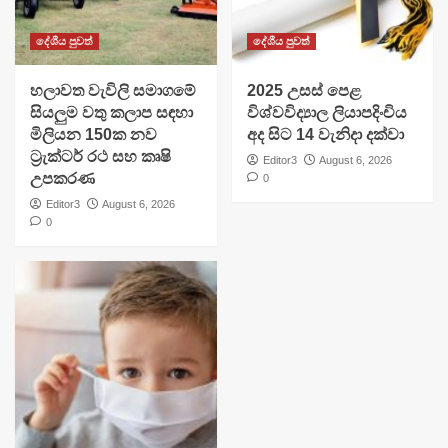
දේශීය පුවත්
දේශීය පුවත්
හලාවත වැවිලි සමාගමේ
​2025 උසස් පෙළ
සියලුම වතු කලාප සඳහා
විශ්වවිද්‍යාල ලියාපදිංචිය
මිලියන 150ක නව
අද සිට 14 වැනිදා දක්වා
ට්‍රැක්ටර් රථ සහ කෘෂි
Editor3
August 6, 2026
උපකරණ
0
Editor3
August 6, 2026
0