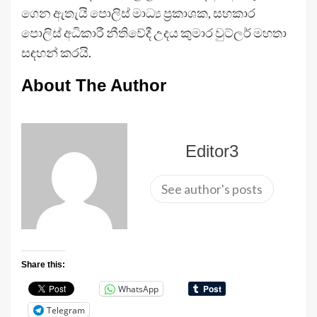
ගෙන ඇතැයි පොලිස් මාධ්‍ය ප්‍රකා­ශක, සහ­කාර
පොලිස් අධි­කාරී නීති­වේදී උදය කුමාර වුට්ලර් මහතා
සඳ­හන් කරයි.
About The Author
Editor3
See author's posts
Share this:
WhatsApp
Telegram