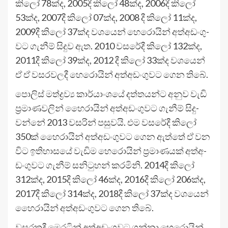
කිලෝ 78ක්ද, 2005දී කිලෝ 48ක්ද, 2006දී කිලෝ
53ක්ද, 2007දී කිලෝ 07ක්ද, 2008 දී කිලෝ 11ක්ද,
2009දී කිලෝ 37ක්ද වශ‍යෙන් හෙරො­යින් අත්අ­ඩං­ගු­
වට ගැනීම් සිදුව ඇත. 2010 වස­රේදී කිලෝ 132ක්ද,
2011දී කිලෝ 39ක්ද, 2012 දී කිලෝ 33ක්ද වශ­යෙන්
ඒ ඒ වස­ර­ව­ලදී හෙ‍රොයින් අත්අ­ඩං­ගු­වට ගෙන තිබේ.
පොලිස් මත්ද්‍රව්‍ය කාර්යාං­ශයේ දත්ත­යන්ට අනුව වැඩි
ප්‍රමා­ණ­ව­ලින් හෙ‍ෙරා­යින් අත්අ­ඩං­ගු­වට ගැනීම් සිදු­
වන්නේ 2013 වස­රින් පසු­වයි. එම වස­රේදී කිලෝ
350ක් හෙ‍ෙරා­යින් අත්අ­ඩං­ගු­වට ගෙන ඇත්තේ ඒ වන
විට ඉති­හාස‍යේ වැඩිම හෙරො­යින් ප්‍රමා­ණ­යක් අත්අ­
ඩං­ගු­වට ගැනීම් සනි­ටු­හන් කර­මිනි. 2014දී කිලෝ
312ක්ද, 2015දී කිලෝ 46ක්ද, 2016දී කිලෝ 206ක්ද,
2017දී කිලෝ 314ක්ද, 2018දී කිලෝ 37ක්ද වශ­යෙන්
හෙ‍ෙරා­යින් අත්අ­ඩං­ගු­වට ගෙන තිබේ.
වස­ර­කදී මෙර­ටින් අත්අ­ඩං­ගු­වට ගන්නා හෙරො­යින්