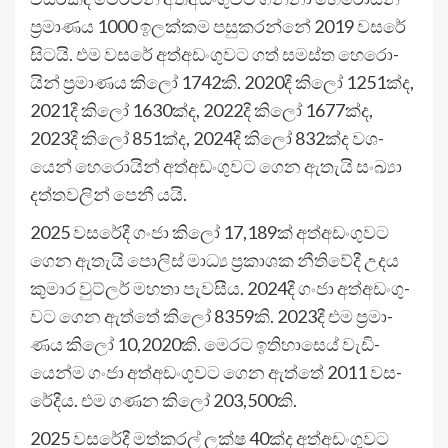
ප්‍රමා­ණය 1000 ඉල­ක්කම පසු­ක­රන්නේ 2019 වසරේ
සිටයි. එම වසරේ අත්අ­ඩං­ගු­වට ගත් සමස්ත හෙරො­
යින් ප්‍රමා­ණය කිලෝ 1742කි. 2020දී කිලෝ 1251ක්ද,
2021දී කිලෝ 1630ක්ද, 2022දී කිලෝ 1677ක්ද,
2023දී කිලෝ 851ක්ද, 2024දී කිලෝ 832ක්ද වශ­
යෙන් හෙරො­යින් අත්අ­ඩං­ගු­වට ගෙන ඇතැයි සංඛ්‍යා
දත්ත­ව­ලින් පෙනී යයි.
2025 වස­රේදී ගංජා කිලෝ 17,189ක් අත්අ­ඩං­ගු­වට
ගෙන ඇතැයි පොලිස් මාධ්‍ය ප්‍රකා­ශක නීති­වේදී උදය
කුමාර වුට්ලර් මහතා පැව­සීය. 2024දී ගංජා අත්අ­ඩං­ගු­
වට ගෙන ඇත්තේ කිලෝ 8359කි. 2023දී එම ප්‍රමා­
ණය කිලෝ 10,2020කි. මෙරට ඉති­හා­ස‍ෙය් වැඩි­
යෙන්ම ගංජා අත්අ­ඩං­ගු­වට ගෙන ඇත්තේ 2011 වස­
රේ­දීය. එම ගණන කිලෝ 203,500කි.
2025 වස­රේදී මත්ක­රල් ලක්ෂ 40ක්ද අත්අ­ඩං­ගු­වට