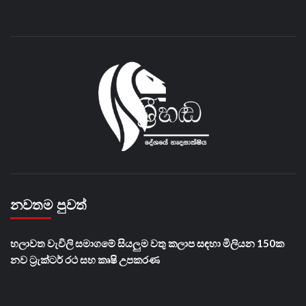
නවතම පුවත්
හලාවත වැවිලි සමාගමේ සියලුම වතු කලාප සඳහා මිලියන 150ක
නව ට්‍රැක්ටර් රථ සහ කෘෂි උපකරණ