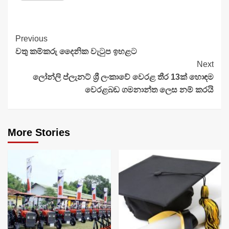
Continue
Previous
වතු කම්කරු දෛනික වැටුප ඉහළට
Reading
Next
ලෝන්ලි ප්ලැනට් ශ්‍රී ලංකාවේ වෙරළ තීර 13ක් හොඳම
වෙරළබඩ ගමනාන්ත ලෙස නම් කරයි
More Stories