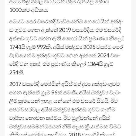
මේ මත්ද්‍ර­ව්‍ය­වල විථි වටි­නා­කම රුපි­යල් කෝටි
1000කට අධි­කය.
මෙයට පෙර වස­ර­කදී වැඩි­යෙන්ම හෙරො­යින් අත්අ­
ඩං­ගු­වට ගෙන ඇත්තේ 2019 වස­රේ­දීය. එම වස­රේදී
අත්අ­ඩං­ගු­වට ගෙන ඇති හෙ‍ෙරා­යින් ප්‍රමා­ණය කිලෝ
1741යි ග්‍රෑම් 992කි. අයිස් මත්ද්‍රව්‍ය 2025 වස­රට පෙර
වැඩි­යෙන්ම අත්අ­ඩං­ගු­වට ගෙන ඇත්තේ 2024 වස­
රේදී වන අතර, එම ප්‍රමා­ණය කිලෝ 1364යි ග්‍රෑම්
254කි.
2017 වස­රේදී මෙර­ටින් අයිස් මත්ද්‍රව්‍ය අත්අ­ඩං­ගු­වට
ගෙන ඇත්තේ ග්‍රෑම් 96ක් පමණි. අයිස් මත්ද්‍රව්‍ය වැට­
ලීම් ක්‍රම‍යෙන් ඉහළ යන්නේ එම වසරේ සිටයි. ඊට
පෙර වස­ර­වල අයිස් මත්ද්‍රව්‍ය අත්අ­ඩං­ගු­වට ගැනීම්
වාර්තා නොවන තරම්ය. ඊට මුල්වන්නේ අයිස්
මත්ද්‍රව්‍ය සම්බ­න්ධ­යෙන් නිසි ලෙස ක්‍රියා­ත්මක වීමට
නීති­යක් මෙරට නොවී­මය. 2018 වස­රේදී කිලෝ