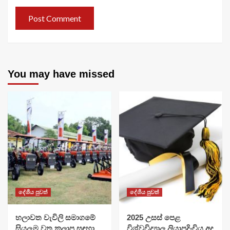
You may have missed
දේශීය පුවත්
දේශීය පුවත්
හලාවත වැවිලි සමාගමේ
​2025 උසස් පෙළ
සියලුම වතු කලාප සඳහා
විශ්වවිද්‍යාල ලියාපදිංචිය අද