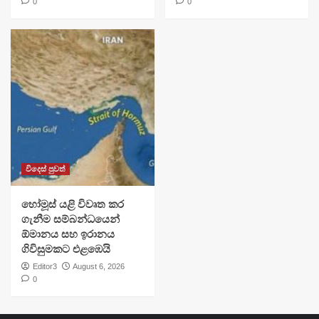
0
0
විදෙස් පුවත්
හෝමූස් යළි විවෘත කර
ගැනීම සම්බන්ධයෙන්
ඕමානය සහ ඉරානය
ගිවිසුමකට එළඹෙයි
Editor3
August 6, 2026
0