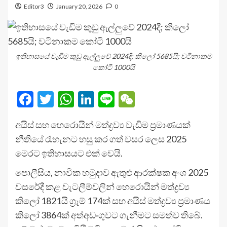
Editor3
January 20, 2026
0
ඉතිහාසයේ වැඩිම කුඩු ඇල්ලුවේ 2024දී; කිලෝ 5685යි; වටිනාකම
කෝටි 1000යි
Facebook
Twitter
WhatsApp
LinkedIn
Line
WeChat
අයිස් සහ හෙරො­යින් මත්ද්‍රව්‍ය වැඩිම ප්‍රමා­ණ­යක්
නීතියේ රැහැ­නට හසු කර ගත් වසර ලෙස 2025
මෙරට ඉති­හා­ස­යට එක් වෙයි.
පොලී­සිය, නාවික හමු­දාව ඇතුළු ආර­ක්ෂක අංශ 2025
වස­රේදී කළ වැට­ලී­ම්ව­ලින් හෙරො­යින් මත්ද්‍රව්‍ය
කිලෝ 1821යි ග්‍රෑම් 174ක් සහ අයිස් මත්ද්‍රව්‍ය ප්‍රමා­ණය
කිලෝ 3864ක් අත්අ­ඩං­ගු­වට ගැනී­මට සමත්ව තිබේ.