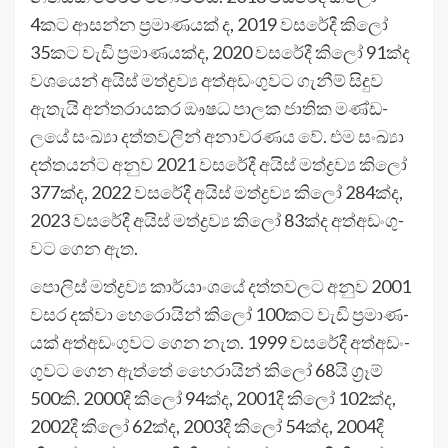
4කට ආසන්න ප්‍රමා­ණ­යක් ද, 2019 වස­රේදී කිලෝ
35කට වැඩි ප්‍රමා­ණ­යක්ද, 2020 වස­රේදී කිලෝ 91ක්ද
වශ‍යෙන් අයිස් මත්ද්‍රව්‍ය අත්අ­ඩං­ගු­වට ගැනීම් සිදුව
ඇතැයි අන්ත­රා­ය­කර ඖෂධ පාලක ජාතික මණ්ඩ­
ලයේ සංඛ්‍යා දත්ත­ව­ලින් අනා­ව­ර­ණය වේ. එම සංඛ්‍යා
දත්ත­යන්ට අනුව 2021 වස­රේදී අයිස් මත්ද්‍රව්‍ය කිලෝ
377ක්ද, 2022 වස­රේදී අයිස් මත්ද්‍රව්‍ය කිලෝ 284ක්ද,
2023 වස­රේදී අයිස් මත්ද්‍රව්‍ය කිලෝ 83ක්ද අත්අ­ඩං­ගු­
වට ගෙන ඇත.
පොලිස් මත්ද්‍රව්‍ය කාර්යාං­ශයේ දත්ත­ව­ලට අනුව 2001
වසර දක්වා හෙරො­යින් කිලෝ 100කට වැඩි ප්‍රමා­ණ­
යක් අත්අ­ඩං­ගු­වට ගෙන නැත. 1999 වස­රේදී අත්අ­ඩං­
ගු­වට ගෙන ඇත්තේ හෙ‍ෙරා­යින් කිලෝ 68යි ග්‍රෑම්
500කි. 2000දී කිලෝ 94ක්ද, 2001දී කිලෝ 102ක්ද,
2002දී කිලෝ 62ක්ද, 2003දී කිලෝ 54ක්ද, 2004දී