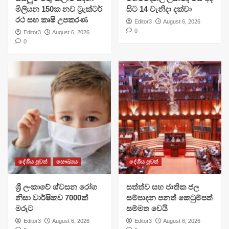
මිලියන 150ක නව ට්‍රැක්ටර්
සිට 14 වැනිදා දක්වා
රථ සහ කෘෂි උපකරණ
Editor3
August 6, 2026
0
Editor3
August 6, 2026
0
දේශීය පුවත්
සෞඛ්‍යය
දේශීය පුවත්
ශ්‍රී ලංකාවේ ශ්වසන රෝග
සත්ත්ව සහ ජාතික ජල
නිසා වාර්ෂිකව 7000ක්
සම්පාදන පනත් කෙටුම්පත්
මරුට
සම්මත වෙයි
Editor3
August 6, 2026
Editor3
August 6, 2026