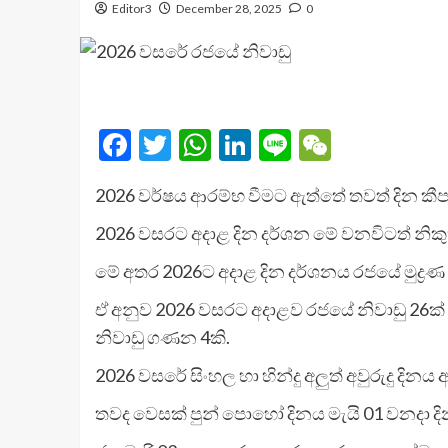
Editor3
December 28, 2025
0
Facebook
Twitter
WhatsApp
LinkedIn
Line
WeChat
2026 වර්ෂය ආරම්භ වීමට ඇත්තේ තවත් දින කී
2026 වසරට අදාළ දින දර්ශන මේ වනවිටත් නිකුත
මේ අතර 2026ට අදාළ දින දර්ශනය රජයේ මුද්‍රණ 
ඒ අනුව 2026 වසරට අදාළව රජයේ නිවාඩු 26ක් ප
නිවාඩු ගණන 4කි.
2026 වසරේ සිංහල හා හින්දු අලුත් අවුරුදු දිනය
තවද වෙසක් පුන් පොහෝ දිනය මැයි 01 වනදා දිනට