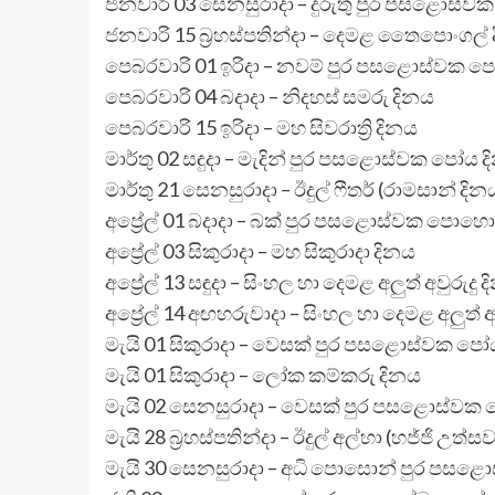
ජනවාරි 03 සෙනසුරාදා – දුරුතු පුර පසළොස්ව
ජනවාරි 15 බ්‍රහස්පතින්දා – දෙමළ තෛපොංගල්
පෙබරවාරි 01 ඉරිදා – නවම් පුර පසළොස්වක ප
පෙබරවාරි 04 බදාදා – නිදහස් සමරු දිනය
පෙබරවාරි 15 ඉරිදා – මහ සිවරාත්‍රි දිනය
මාර්තු 02 සඳුදා – මැදින් පුර පසළොස්වක පෝය 
මාර්තු 21 සෙනසුරාදා – ඊදුල් ෆීතර් (රාමසාන් දින
අප්‍රේල් 01 බදාදා – බක් පුර පසළොස්වක පොහ
අප්‍රේල් 03 සිකුරාදා – මහ සිකුරාදා දිනය
අප්‍රේල් 13 සඳුදා – සිංහල හා දෙමළ අලුත් අවුරුදු
අප්‍රේල් 14 අඟහරුවාදා – සිංහල හා දෙමළ අලුත් අ
මැයි 01 සිකුරාදා – වෙසක් පුර පසළොස්වක පෝ
මැයි 01 සිකුරාදා – ලෝක කම්කරු දිනය
මැයි 02 සෙනසුරාදා – වෙසක් පුර පසළොස්වක 
මැයි 28 බ්‍රහස්පතින්දා – ඊදුල් අල්හා (හජ්ජි උත්ස
මැයි 30 සෙනසුරාදා – අධි පොසොන් පුර පසළ