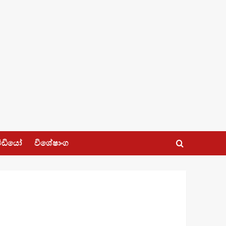
ීඩියෝ
විශේෂාංග