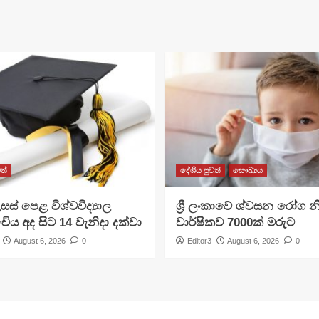
ත්
දේශීය පුවත්
සෞඛ්‍යය
සස් පෙළ විශ්වවිද්‍යාල
ශ්‍රී ලංකාවේ ශ්වසන රෝග න
ංචිය අද සිට 14 වැනිදා දක්වා
වාර්ෂිකව 7000ක් මරුට
August 6, 2026
0
Editor3
August 6, 2026
0