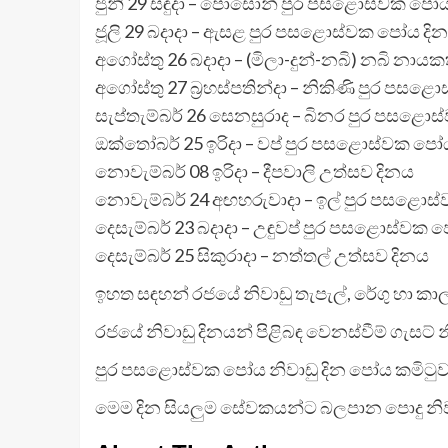
ජුනි 29 සඳුදා – පොසොන් පුර පසළොස්වක පෝය
ජූලි 29 බදාදා – ඇසළ පුර පසළොස්වක පෝය දි
අගෝස්තු 26 බදාදා – (මිලා-දුන්-නබි) නබි නාය
අගෝස්තු 27 බ්‍රහස්පතින්දා – නිකිණි පුර පස
සැප්තැම්බර් 26 සෙනසුරාද – බිනර පුර පසළො
ඔක්තෝබර් 25 ඉරිදා – වප් පුර පසළොස්වක පෝ
නොවැම්බර් 08 ඉරිදා – දීපවාලි උත්සව දිනය
නොවැම්බර් 24 අඟහරුවාදා – ඉල් පුර පසළොස
දෙසැම්බර් 23 බදාදා – උඳුවප් පුර පසළොස්වක 
දෙසැම්බර් 25 සිකුරාදා – නත්තල් උත්සව දිනය
ඉහත සඳහන් රජයේ නිවාඩු තැපැල්, රේගු හා ක
රජයේ නිවාඩු දිනයන් පිළිබඳ වෙනස්වීම් ගැසට් 
පුර පසළොස්වක පෝය නිවාඩු දින පෝය කමිටුව
මෙම දින සියලුම සේවකයන්ට බලපාන පොදු නිවා