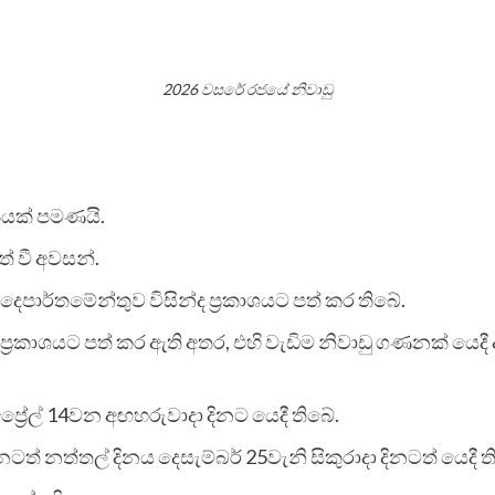
2026 වසරේ රජයේ නිවාඩු
පයක් පමණයි.
් වී අවසන්.
දෙපාර්තමේන්තුව විසින්ද ප්‍රකාශයට පත් කර තිබේ.
්‍රකාශයට පත් කර ඇති අතර, එහි වැඩිම නිවාඩු ගණනක් යෙදී
 අප්‍රේල් 14වන අඟහරුවාදා දිනට යෙදී තිබේ.
ත් නත්තල් දිනය දෙසැම්බර් 25වැනි සිකුරාදා දිනටත් යෙදී ත