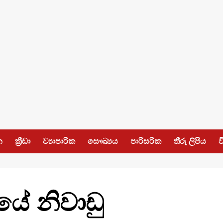
න
ක්‍රීඩා
ව්‍යාපාරික
සෞඛ්‍යය
පාරිසරික
තීරු ලිපිය
ව
ේ නිවාඩු