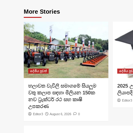
More Stories
දේශීය පුවත්
දේශීය පුව
හලාවත වැවිලි සමාගමේ සියලුම
​2025 උ
වතු කලාප සඳහා මිලියන 150ක
ලියාපදි
නව ට්‍රැක්ටර් රථ සහ කෘෂි
Editor3
උපකරණ
Editor3
August 6, 2026
0