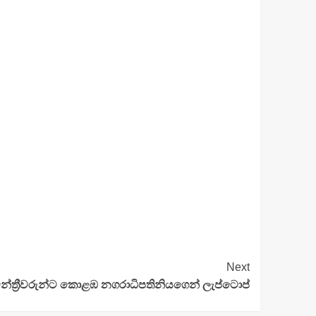
Next
න්ත්‍රීවරුන්ට කොළඹ නගරාධිපතිනියගෙන් ලැප්ටොප්