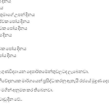
 දිනය
නය
කතුමාගේ උපන් දිනය
ළොස්වක පෝය දිනය
ස්වක පෝය දිනය
ය දිනය
්වක පෝය දිනය
පෝය දිනය
ාලගුණවිද්‍යා යන දෙපාර්තමේන්තුවලටද ලැබෙනවා.
නිවේදනයක මාර්ගයෙන් ප්‍රසිද්ධ කරනු ඇතැයි රජයේ මුද්‍රණ ද
 මගින් අනුමත කර තිබෙනවා.
ඩු දින වේ..