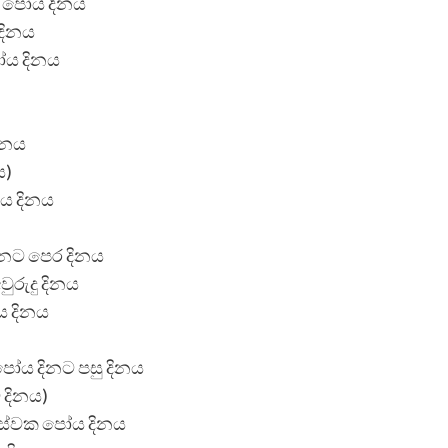
ක පෝය දිනය
 දිනය
ෝය දිනය
දිනය
ය)
ොය දිනය
 දිනට පෙර දිනය
වුරුදු දිනය
ය දිනය
පෝය දිනට පසු දිනය
ව දිනය)
ොස්වක පෝය දිනය