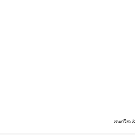
නාගරික ම