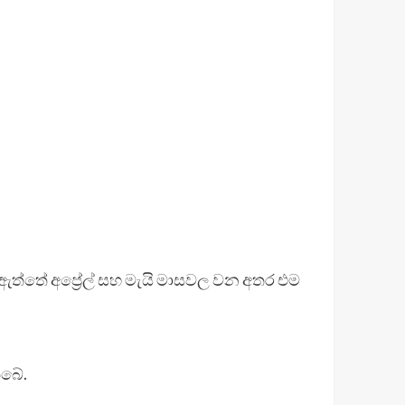
 ඇත්තේ අප්‍රේල් සහ මැයි මාසවල වන අතර එම
ිබේ.