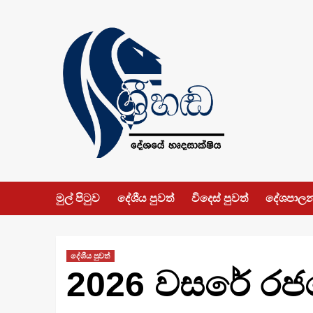
Skip
to
content
මුල් පිටුව
දේශීය පුවත්
විදෙස් පුවත්
දේශපාල
දේශීය පුවත්
2026 වසරේ රජය