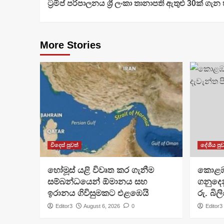
ට්‍රම්ප් පරිපාලනය ශ්‍රී ලංකා තානාපති ඇතුළු 30ක් ගැ
Reading
More Stories
විදෙස් පුවත්
දේශීය පුව
හෝමූස් යළි විවෘත කර ගැනීම
​කොළ
සම්බන්ධයෙන් ඕමානය සහ
ගනුදෙන
ඉරානය ගිවිසුමකට එළඹෙයි
රු. බි
Editor3
August 6, 2026
0
Editor3