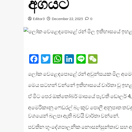
අගයට
Editor3
December 22, 2025
0
Facebook
Twitter
WhatsApp
LinkedIn
Line
WeChat
ලෝක වෙළෙඳපොළේ රන් අවුන්සයක මිල අමෙරික
මෙය සටහන් වන්නේ ඉතිහාසයේ වාර්තා වූ ඉහ
ඒ මීට පෙර ඔක්තෝබර් මාසයේ පැවති ඩොලර් 4,3
අමෙරිකානු ෆෙඩරල් බැංකුව පොලී අනුපාත තවදු
වශයෙන් බලපා ඇති බවයි වාර්තා වන්නේ.
පවතින භූ-දේශපාලනික නොසන්සුන්තාව සහ ආර්