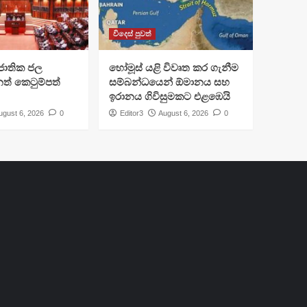
විදෙස් පුවත්
ජාතික ජල
හෝමූස් යළි විවෘත කර ගැනීම
ත් කෙටුම්පත්
සම්බන්ධයෙන් ඕමානය සහ
ඉරානය ගිවිසුමකට එළඹෙයි
ugust 6, 2026
0
Editor3
August 6, 2026
0