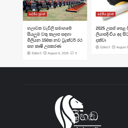
දේශීය පුවත්
දේශීය පුවත්
හලාවත වැවිලි සමාගමේ
​2025 උසස් පෙළ වි
සියලුම වතු කලාප සඳහා
ලියාපදිංචිය අද සි
මිලියන 150ක නව ට්‍රැක්ටර් රථ
දක්වා
සහ කෘෂි උපකරණ
Editor3
August 
Editor3
August 6, 2026
0