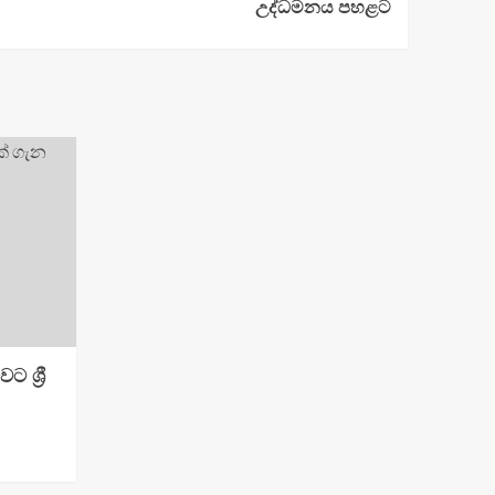
උද්ධමනය පහළට
 ශ්‍රී