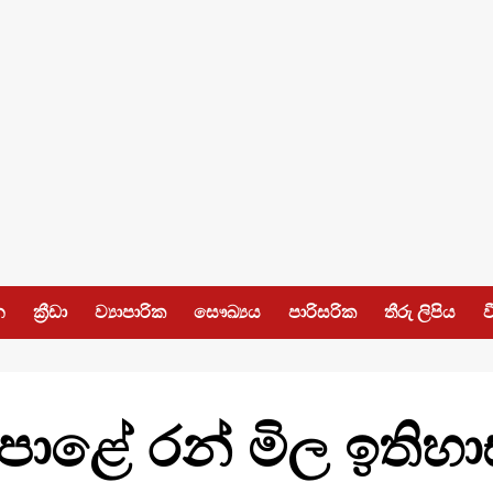
න
ක්‍රීඩා
ව්‍යාපාරික
සෞඛ්‍යය
පාරිසරික
තීරු ලිපිය
ව
ළේ රන් මිල ඉතිහ