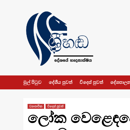
Skip
to
content
මුල් පිටුව
දේශීය පුවත්
විදෙස් පුවත්
දේශපාල
ව්‍යාපාරික
විදෙස් පුවත්
ලෝක වෙළෙඳපො