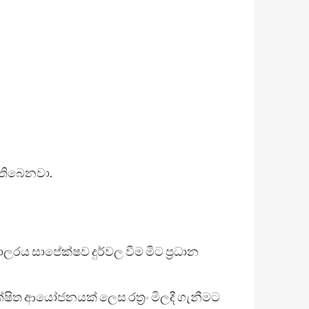
තිබෙනවා.
රය සාපේක්ෂව දුර්වල වීම මීට ප්‍රධාන
ිත ආයෝජනයක් ලෙස රත්‍රං මිලදී ගැනීමට