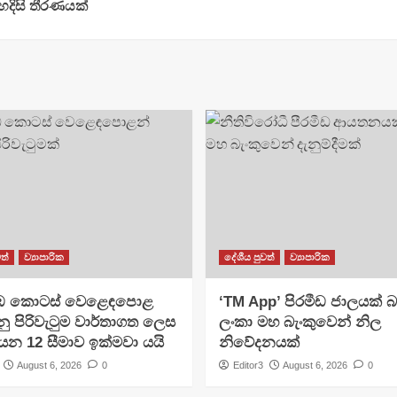
න හදිසි තීරණයක්
ත්
ව්‍යාපාරික
දේශීය පුවත්
ව්‍යාපාරික
ඹ කොටස් වෙළෙඳපොළ
​‘TM App’ පිරමීඩ ජාලයක් බවට
ු පිරිවැටුම වාර්තාගත ලෙස
ලංකා මහ බැංකුවෙන් නිල
ලියන 12 සීමාව ඉක්මවා යයි
නිවේදනයක්
August 6, 2026
0
Editor3
August 6, 2026
0