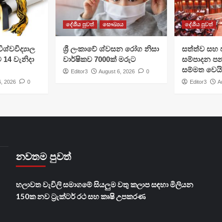
දේශීය පුවත්
සෞඛ්‍යය
දේශීය පුවත්
ශ්වවිද්‍යාල
ශ්‍රී ලංකාවේ ශ්වසන රෝග නිසා
සත්ත්ව සහ 
ට 14 වැනිදා
වාර්ෂිකව 7000ක් මරුට
සම්පාදන පන
සම්මත වෙයි
Editor3
August 6, 2026
0
6, 2026
0
Editor3
A
නවතම පුවත්
හලාවත වැවිලි සමාගමේ සියලුම වතු කලාප සඳහා මිලියන
150ක නව ට්‍රැක්ටර් රථ සහ කෘෂි උපකරණ