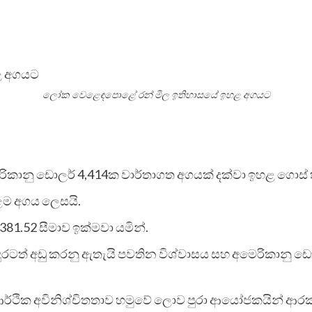
ලෝක වෙළෙඳපොළේ රන් මිල ඉතිහාසයේ ඉහළ අගයට
ානු ඩොලර් 4,414ක වාර්තාගත අගයක් දක්වා ඉහළ ගොස් 
ළම අගය ලෙසයි.
81.52 සීමාව ඉක්මවා යමින්.
රටත් අඩු කරනු ඇතැයි පවතින විශ්වාසය සහ අමෙරිකානු ඩොල
ථික අවිනිශ්චිතතාව හමුවේ ලොව පුරා ආයෝජකයින් ආරක්ෂ