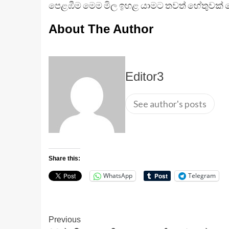
පෙළඹීම මෙම මිල ඉහළ යාමට තවත් හේතුවක් 
About The Author
Editor3
See author's posts
Share this:
WhatsApp
Telegram
Continue
Previous