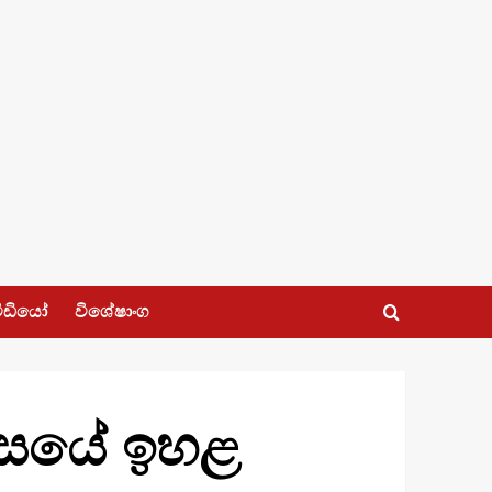
ීඩියෝ
විශේෂාංග
ාසයේ ඉහළ