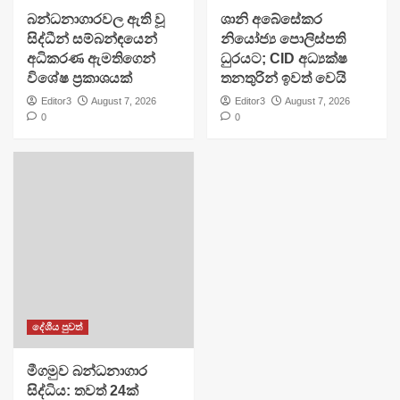
බන්ධනාගාරවල ඇති වූ
ශානි අබේසේකර
සිද්ධීන් සම්බන්ඳයෙන්
නියෝජ්‍ය පොලිස්පති
අධිකරණ ඇමතිගෙන්
ධුරයට; CID අධ්‍යක්ෂ
විශේෂ ප්‍රකාශයක්
තනතුරින් ඉවත් වෙයි
Editor3
August 7, 2026
Editor3
August 7, 2026
0
0
දේශීය පුවත්
මීගමුව බන්ධනාගාර
සිද්ධිය: තවත් 24ක්