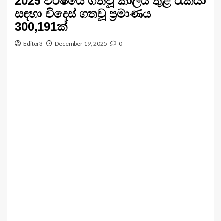
2025 වර්ෂයේ ගතවූ කාලය තුළ රැකියා
සඳහා විදෙස් ගතවූ ප්‍රමාණය
300,191ක්
Editor3
December 19, 2025
0