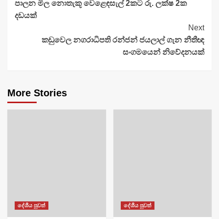
පාලන මිල නොතැකූ වෙළෙඳසැල් 2කට රු. ලක්ෂ 2ක
Reading
දඩයක්
Next
කඩුවෙල නගරාධිපති රන්ජන් ජයලාල් ගැන නීතීඥ
සංගමයෙන් නිවේදනයක්
More Stories
දේශීය පුවත්
දේශීය පුවත්