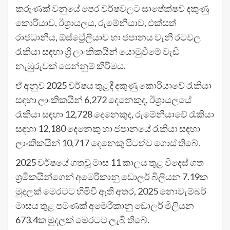
කරුණක් වනුයේ පෙර වර්ෂවලට සාපේක්ෂව දකුණු
කොරියාව, ඊශ්‍රායලය, රුමේනියාව, එක්සත්
රාජධානිය, ඕස්ට්‍රේලියාව හා ජපානය වැනි රටවල
රැකියා සඳහා ශ්‍රි ලාංකිකයින් යොමුවීමේ වැඩි
නැඹුරුවක් පෙන්නුම් කිරිමය.
ඒ අනුව 2025 වර්ෂය තුළදී දකුණු කොරියාවේ රැකියා
සඳහා ලාංකිකයින් 6,272 දෙනෙකුද, ඊශ්‍රායලයේ
රැකියා සඳහා 12,728 දෙනෙකුද, රුමේනියාවේ රැකියා
සඳහා 12,180 දෙනෙකු හා ජපානයේ රැකියා සඳහා
ලාංකිකයින් 10,717 දෙනෙකු පිටත්ව ගොස් තිබේ.
2025 වර්ෂයේ ගතවූ මාස 11 කාලය තුළ විදෙස් ගත
ශ්‍රමිකයින්ගෙන් අමෙරිකානු ඩොලර් බිලියන 7.19ක
මුදලක් මෙරටට හිමිවී ඇති අතර, 2025 නොවැම්බර්
මාසය තුළ පමණක් අමෙරිකානු ඩොලර් මිලියන
673.4ක මුදලක් මෙරටට ලැබී තිබේ.