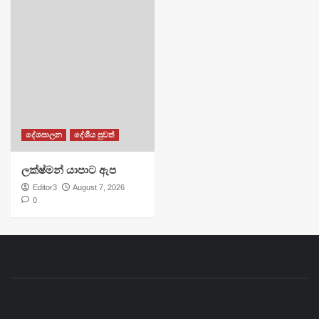
දේශපාලන
දේශීය පුවත්
ලක්ෂ්මන් යාපාට ඇප
Editor3
August 7, 2026
0