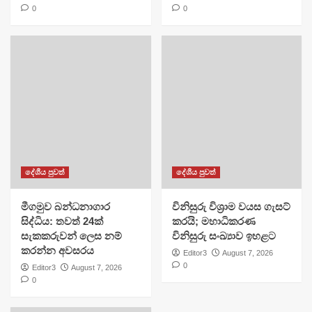
0
0
දේශීය පුවත්
දේශීය පුවත්
මීගමුව බන්ධනාගාර
විනිසුරු විශ්‍රාම වයස ගැසට්
සිද්ධිය: තවත් 24ක්
කරයි; මහාධිකරණ
සැකකරුවන් ලෙස නම්
විනිසුරු සංඛ්‍යාව ඉහළට
කරන්න අවසරය
Editor3
August 7, 2026
0
Editor3
August 7, 2026
0