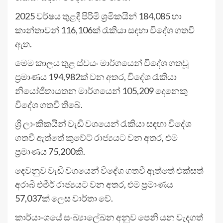
2025 වර්ෂය තුළදී පිරිමි ශ්‍රමිකයින් 184,085 හා
කාන්තාවන් 116,106ක් රැකියා සඳහා විදේශ ගතවී
ඇත.
මෙම කාලය තුළ ස්වයං මාර්ගයෙන් විදේශ ගතවූ
ප්‍රමාණය 194,982ක් වන අතර, විදේශ රැකියා
නියෝජිතායතන මාර්ගයෙන් 105,209 දෙනෙකු
විදේශ ගතවී තිබේ.
ශ්‍රි ලාංකිකයින් වැඩි වශයෙන් රැකියා සඳහා විදේශ
ගතවී ඇත්තේ කුවේට් රාජ්‍යයට වන අතර, එම
ප්‍රමාණය 75,200කි.
දෙවනුව වැඩි වශයෙන් විදේශ ගතවී ඇත්තේ එක්සත්
අරාබි එමීර් රාජ්‍යයට වන අතර, එම ප්‍රමාණය
57,037ක් ලෙස වාර්තා වේ.
කාර්යාංශයේ සංඛ්‍යාලේඛන අනුව පෙනි යන වැදගත්