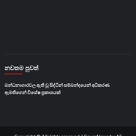
නවතම පුවත්
බන්ධනාගාරවල ඇති වූ සිද්ධීන් සම්බන්ඳයෙන් අධිකරණ
ඇමතිගෙන් විශේෂ ප්‍රකාශයක්