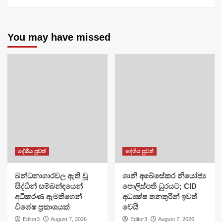
You may have missed
දේශීය පුවත්
දේශීය පුවත්
බන්ධනාගාරවල ඇති වූ
ශානි අබේසේකර නියෝජ්‍ය
සිද්ධීන් සම්බන්ඳයෙන්
පොලිස්පති ධුරයට; CID
අධිකරණ ඇමතිගෙන්
අධ්‍යක්ෂ තනතුරින් ඉවත්
විශේෂ ප්‍රකාශයක්
වෙයි
Editor3
August 7, 2026
Editor3
August 7, 2026