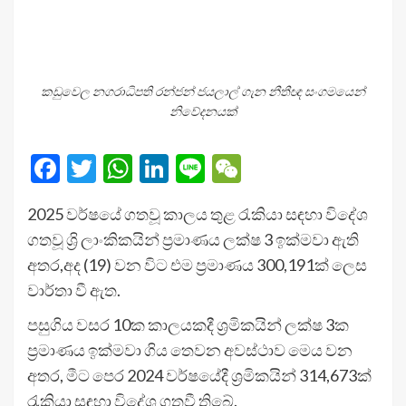
කඩුවෙල නගරාධිපති රන්ජන් ජයලාල් ගැන නීතීඥ සංගමයෙන්
නිවේදනයක්
Facebook
Twitter
WhatsApp
LinkedIn
Line
WeChat
2025 වර්ෂයේ ගතවූ කාලය තුළ රැකියා සඳහා විදේශ
ගතවූ ශ්‍රි ලාංකිකයින් ප්‍රමාණය ලක්ෂ 3 ඉක්මවා ඇති
අතර,අද (19) වන විට එම ප්‍රමාණය 300,191ක් ලෙස
වාර්තා වී ඇත.
පසුගිය වසර 10ක කාලයකදී ශ්‍රමිකයින් ලක්ෂ 3ක
ප්‍රමාණය ඉක්මවා ගිය තෙවන අවස්ථාව මෙය වන
අතර, මීට පෙර 2024 වර්ෂයේදී ශ්‍රමිකයින් 314,673ක්
රැකියා සඳහා විදේශ ගතවී තිබේ.