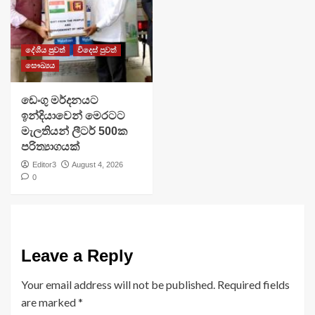
දේශීය පුවත්
විදෙස් පුවත්
සෞඛ්‍යය
ඩෙංගු මර්දනයට
ඉන්දියාවෙන් මෙරටට
මැලතියන් ලීටර් 500ක
පරිත්‍යාගයක්
Editor3
August 4, 2026
0
Leave a Reply
Your email address will not be published.
Required fields
are marked
*