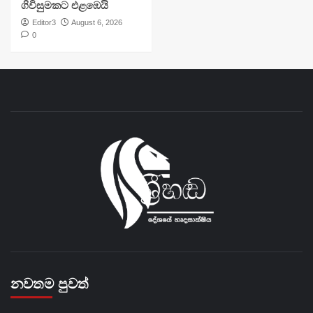
ගිවිසුමකට එළඹෙයි
Editor3
August 6, 2026
0
නවතම පුවත්