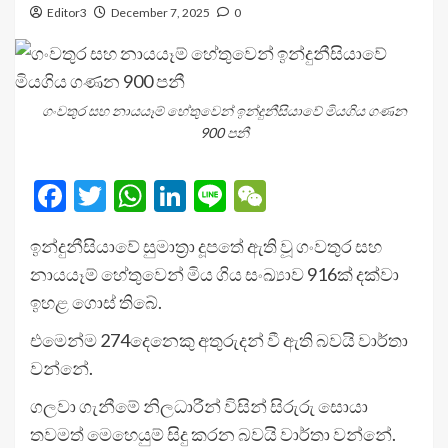
Editor3
December 7, 2025
0
ගංවතුර සහ නායයෑම් හේතුවෙන් ඉන්දුනීසියාවේ මියගිය ගණන
900 පනී
Facebook
Twitter
WhatsApp
LinkedIn
Line
WeChat
ඉන්දුනීසියාවේ සුමාත්‍රා දූපතේ ඇති වූ ගංවතුර සහ
නායයෑම් හේතුවෙන් මිය ගිය සංඛ්‍යාව 916ක් දක්වා
ඉහළ ගොස් තිබේ.
එමෙන්ම 274දෙනෙකු අතුරුදන් වී ඇති බවයි වාර්තා
වන්නේ.
ගලවා ගැනීමේ නිලධාරීන් විසින් සිරුරු සොයා
තවමත් මෙහෙයුම් සිදු කරන බවයි වාර්තා වන්නේ.