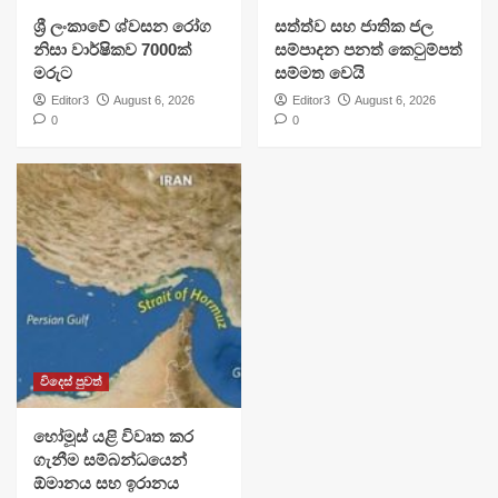
ශ්‍රී ලංකාවේ ශ්වසන රෝග
සත්ත්ව සහ ජාතික ජල
නිසා වාර්ෂිකව 7000ක්
සම්පාදන පනත් කෙටුම්පත්
මරුට
සම්මත වෙයි
Editor3
August 6, 2026
Editor3
August 6, 2026
0
0
විදෙස් පුවත්
හෝමූස් යළි විවෘත කර
ගැනීම සම්බන්ධයෙන්
ඕමානය සහ ඉරානය