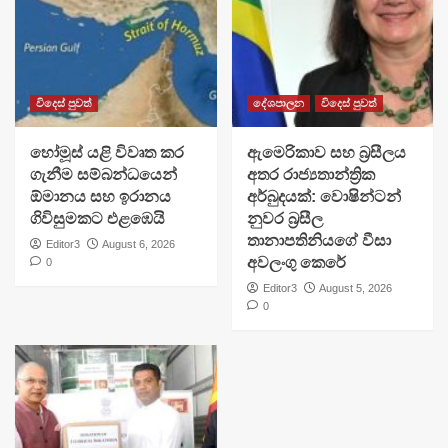
විදෙස් පුවත්
දේශපාලන
විදෙස් පුවත්
හෝමූස් යළි විවෘත කර
ඇමෙරිකාව සහ බ්‍රසීලය
ගැනීම සම්බන්ධයෙන්
අතර රාජ්‍යතාන්ත්‍රික
ඕමානය සහ ඉරානය
අර්බුදයක්: වොෂින්ටන්
ගිවිසුමකට එළඹෙයි
නුවර බ්‍රසීල
තානාපතිනියගේ වීසා
Editor3
August 6, 2026
අවලංගු කෙරේ
0
Editor3
August 5, 2026
0