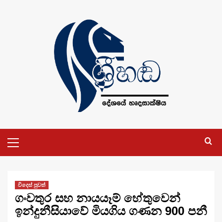
Skip
to
content
Primary
Menu
විදෙස් පුවත්
ගංවතුර සහ නායයෑම් හේතුවෙන්
ඉන්දුනීසියාවේ මියගිය ගණන 900 පනී