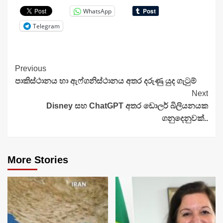
WhatsApp
Telegram
Continue
Previous
පාකිස්ථානය හා ඇෆ්ගනිස්ථානය අතර දරුණු යුද ගැටුම්
Reading
Next
Disney සහ ChatGPT අතර ඩොලර් බිලියනයක
ගනුදෙනුවක්..
More Stories