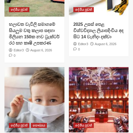
දේශීය පුවත්
දේශීය පුවත්
හලාවත වැවිලි සමාගමේ
​2025 උසස් පෙළ
සියලුම වතු කලාප සඳහා
විශ්වවිද්‍යාල ලියාපදිංචිය අද
මිලියන 150ක නව ට්‍රැක්ටර්
සිට 14 වැනිදා දක්වා
රථ සහ කෘෂි උපකරණ
Editor3
August 6, 2026
0
Editor3
August 6, 2026
0
දේශීය පුවත්
සෞඛ්‍යය
දේශීය පුවත්