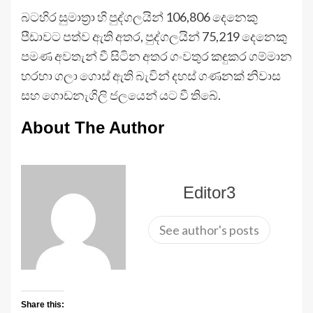
බටහිර සුමාත්‍රා හි පුද්ගලයින් 106,806 දෙනෙකු
පීඩාවට පත්ව ඇති අතර, පුද්ගලයින් 75,219 දෙනෙකු
පමණ අවතැන් වී සිටින අතර ගංවතුර කඳුකර ගම්මාන
හරහා ගලා ගොස් ඇති බැවින් දහස් ගණනක් නිවාස
සහ ගොඩනැගිලි ජලයෙන් යට වී තිබේ.
About The Author
Editor3
See author's posts
Share this: